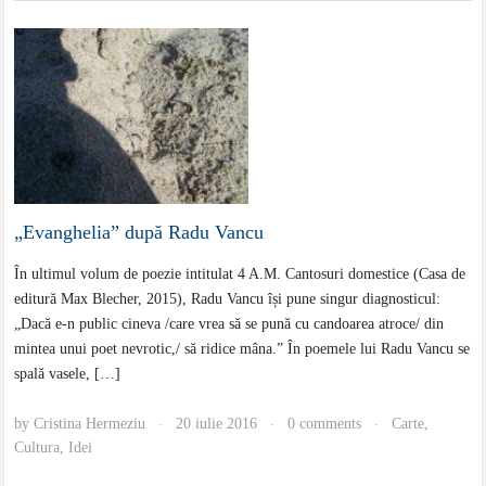
„Evanghelia” după Radu Vancu
În ultimul volum de poezie intitulat 4 A.M. Cantosuri domestice (Casa de
editură Max Blecher, 2015), Radu Vancu își pune singur diagnosticul:
„Dacă e-n public cineva /care vrea să se pună cu candoarea atroce/ din
mintea unui poet nevrotic,/ să ridice mâna.” În poemele lui Radu Vancu se
spală vasele, […]
by
Cristina Hermeziu
20 iulie 2016
0 comments
Carte
,
·
·
·
Cultura
,
Idei