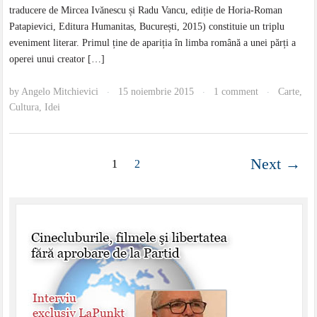
traducere de Mircea Ivănescu și Radu Vancu, ediție de Horia-Roman
Patapievici, Editura Humanitas, București, 2015) constituie un triplu
eveniment literar. Primul ține de apariția în limba română a unei părți a
operei unui creator […]
by
Angelo Mitchievici
15 noiembrie 2015
1 comment
Carte
,
·
·
·
Cultura
,
Idei
Next →
1
2