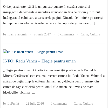
Orice jurnal este, până la un punct,o punere în scenă a autorului
însuşi,actul de temeritate suicidară aruncând în faţa celor din jur trupul
însângerat al celui care a scris acele pagini. Dincolo de limitele pe care şi
le impune, dincolo de tăcerile pe care şi le cuprinde şi din care […]
by
Ioan Stanomir
9 iunie 2017
3 comments
Carte
,
Cultura
·
·
·
INFO: Radu Vancu – Elegie pentru uman
„Elegie pentru uman. O critică a modernităţii poetice de la Pound la
Mircea Cărtărescu” este cea mai recentă carte a lui Radu Vancu. Volumul a
apărut de puţin timp la editura Humanitas. „«Elegia pentru uman» din
cartea de faţă e oficiată pentru omul filo-uman, cel învins de toate
ideologiile, victima […]
by
LaPunkt
22 iulie 2016
0 comments
Carte
,
Cultura
·
·
·