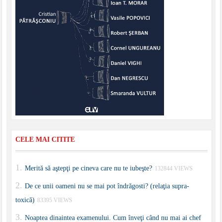
CELE MAI CITITE
Merită să aştepţi pe cineva care nu te iubeşte?
132844 VIEWS
De ce unii oameni nu se mai pot îndrăgosti? (relaţia supra-
toxică)
83395 VIEWS
Noaptea dinaintea examenului. Cum înveţi când nu mai ai chef