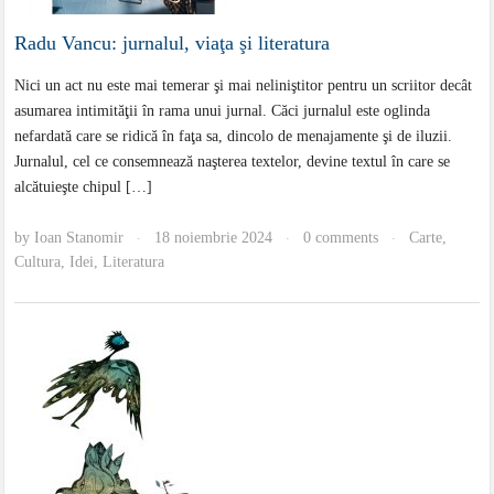
Radu Vancu: jurnalul, viaţa şi literatura
Nici un act nu este mai temerar şi mai neliniştitor pentru un scriitor decât
asumarea intimităţii în rama unui jurnal. Căci jurnalul este oglinda
nefardată care se ridică în faţa sa, dincolo de menajamente şi de iluzii.
Jurnalul, cel ce consemnează naşterea textelor, devine textul în care se
alcătuieşte chipul […]
by
Ioan Stanomir
18 noiembrie 2024
0 comments
Carte
,
·
·
·
Cultura
,
Idei
,
Literatura