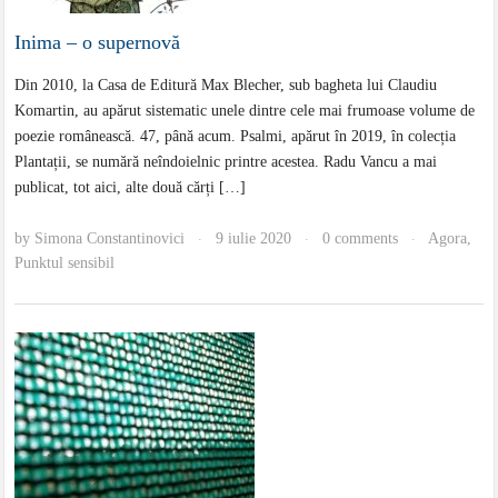
Inima – o supernovă
Din 2010, la Casa de Editură Max Blecher, sub bagheta lui Claudiu
Komartin, au apărut sistematic unele dintre cele mai frumoase volume de
poezie românească. 47, până acum. Psalmi, apărut în 2019, în colecția
Plantații, se numără neîndoielnic printre acestea. Radu Vancu a mai
publicat, tot aici, alte două cărți […]
by
Simona Constantinovici
9 iulie 2020
0 comments
Agora
,
·
·
·
Punktul sensibil