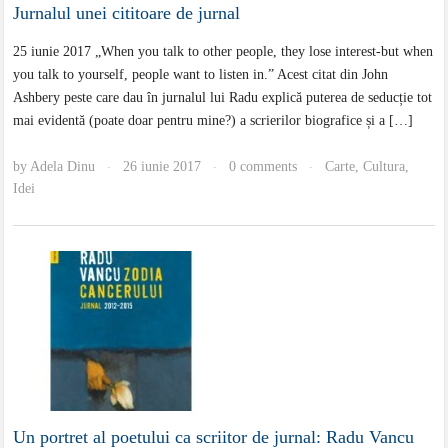
Jurnalul unei cititoare de jurnal
25 iunie 2017 „When you talk to other people, they lose interest-but when
you talk to yourself, people want to listen in.” Acest citat din John
Ashbery peste care dau în jurnalul lui Radu explică puterea de seducție tot
mai evidentă (poate doar pentru mine?) a scrierilor biografice și a […]
by
Adela Dinu
26 iunie 2017
0 comments
Carte
,
Cultura
,
·
·
·
Idei
Un portret al poetului ca scriitor de jurnal: Radu Vancu