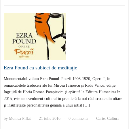
Ezra Pound ca subiect de meditaţie
Monumentalul volum Ezra Pound. Poezii 1908-1920, Opere I, în
remarcabilele traduceri ale lui Mircea Ivãnescu şi Radu Vancu, ediţie
îngrijitã de Horia Roman Patapievici şi apãrutã la Editura Humanitas în
2015, este un eveniment cultural în premierã la noi cãci scoate din uitare
şi însufleţeşte personalitatea genialã a unui artist […]
by
Monica Pillat
21 iulie 2016
0 comments
Carte
,
Cultura
·
·
·