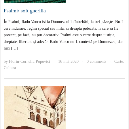
Psalmi/ soft guerilla
În Psalmi, Radu Vancu își ia Dumnezeul la întrebări, la trei păzește. Nu-I
cere îndurare, regim special sau milă, ci dreapta judecată, îi cere să fie
prezent, pe fază, nu pur decorativ. Psalmi este o carte despre justiție,
dreptate, libertate și adevăr. Radu Vancu nu-L contestă pe Dumnezeu, dar
nici […]
by
Florin-Corneliu Popovici
16 mai 2020
0 comments
Carte
,
·
·
·
Cultura