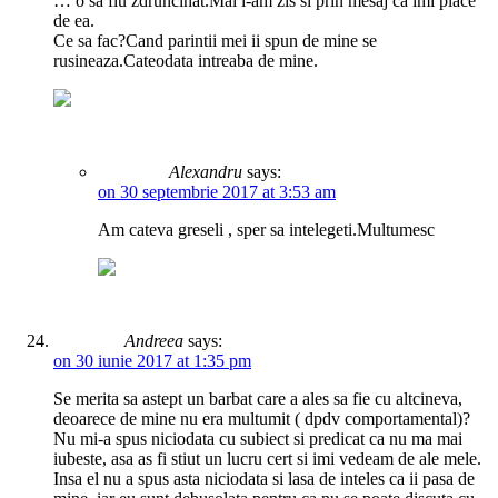
… o sa fiu zdruncinat.Mai i-am zis si prin mesaj ca imi place
de ea.
Ce sa fac?Cand parintii mei ii spun de mine se
rusineaza.Cateodata intreaba de mine.
Alexandru
says:
on 30 septembrie 2017 at 3:53 am
Am cateva greseli , sper sa intelegeti.Multumesc
Andreea
says:
on 30 iunie 2017 at 1:35 pm
Se merita sa astept un barbat care a ales sa fie cu altcineva,
deoarece de mine nu era multumit ( dpdv comportamental)?
Nu mi-a spus niciodata cu subiect si predicat ca nu ma mai
iubeste, asa as fi stiut un lucru cert si imi vedeam de ale mele.
Insa el nu a spus asta niciodata si lasa de inteles ca ii pasa de