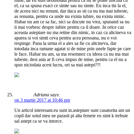
mine, iar eu sunt debusolata pentru ca nu se poate discuta cu
el, ca sa spuna exact ce simte sau nu simte. Eu inca tin la el,
de aceea nici nu renunt, dar daca as sti ca nu ma mai iubeste,
as renunta, pentru ca unde nu exista iubire, nu exista nimic.
Habar nu am ce sa fac, nici sa discute nu vrea, spunand sa nu
ii mai vorbesc despre iubire pentru ca il doare. In orice caz
aceasta asteptare nu ma retine din nimic, in caz ca altcineva va
aparea si voi simti ceva pentru acea persoana, nu o voi
respinge. Pana la urma el a ales sa fie cu altcineva, dar
totodata inca ramane agatat si de mine prin unele fapte pe care
le face. Habar nu am, sa ma resemnez cu ideea ca nu ma mai
iubeste, desi asta ar fi ceva impus de mine, pentru ca el nu a
spus niciodata acest lucru, ori sa mai astept??!
Adriana
says:
on 3 martie 2017 at 10:46 pm
Un articol interesant.eu sunt in.asteptare sunt casatorita am un
copil dar sotul meu ne parasit pt alta femeie eu simt k trebuie
sal astept ca se va intorce.