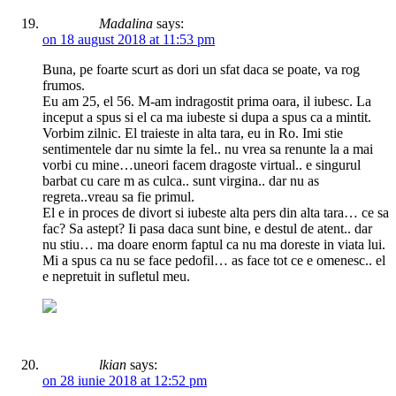
Madalina
says:
on 18 august 2018 at 11:53 pm
Buna, pe foarte scurt as dori un sfat daca se poate, va rog
frumos.
Eu am 25, el 56. M-am indragostit prima oara, il iubesc. La
inceput a spus si el ca ma iubeste si dupa a spus ca a mintit.
Vorbim zilnic. El traieste in alta tara, eu in Ro. Imi stie
sentimentele dar nu simte la fel.. nu vrea sa renunte la a mai
vorbi cu mine…uneori facem dragoste virtual.. e singurul
barbat cu care m as culca.. sunt virgina.. dar nu as
regreta..vreau sa fie primul.
El e in proces de divort si iubeste alta pers din alta tara… ce sa
fac? Sa astept? Ii pasa daca sunt bine, e destul de atent.. dar
nu stiu… ma doare enorm faptul ca nu ma doreste in viata lui.
Mi a spus ca nu se face pedofil… as face tot ce e omenesc.. el
e nepretuit in sufletul meu.
lkian
says:
on 28 iunie 2018 at 12:52 pm