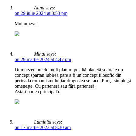
Anna
says:
on 29 iulie 2024 at 3:53 pm
Multumesc !
Mihai
says:
on 29 martie 2024 at 4:47 pm
Dumnezeu are de mult planuri pe altă planetă,soarta e un
concept spartan,iubirea pare a fi un concept filosofic din
perioada romantismului,iar dragostea se face. Pur şi simplu,şi
omeneşte. Cu parteneră,sau fără parteneră.
Asta-i partea principală.
Luminita
says:
on 17 martie 2023 at 8:30 am