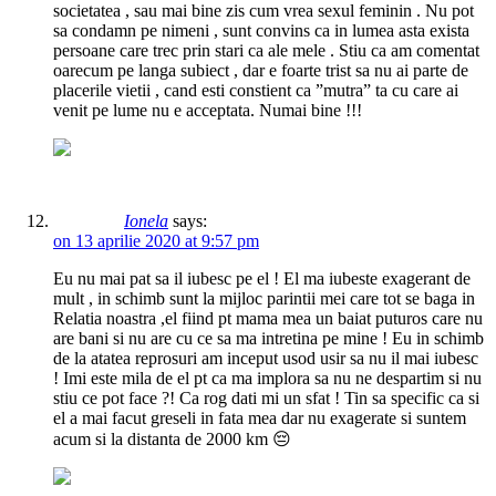
societatea , sau mai bine zis cum vrea sexul feminin . Nu pot
sa condamn pe nimeni , sunt convins ca in lumea asta exista
persoane care trec prin stari ca ale mele . Stiu ca am comentat
oarecum pe langa subiect , dar e foarte trist sa nu ai parte de
placerile vietii , cand esti constient ca ”mutra” ta cu care ai
venit pe lume nu e acceptata. Numai bine !!!
Ionela
says:
on 13 aprilie 2020 at 9:57 pm
Eu nu mai pat sa il iubesc pe el ! El ma iubeste exagerant de
mult , in schimb sunt la mijloc parintii mei care tot se baga in
Relatia noastra ,el fiind pt mama mea un baiat puturos care nu
are bani si nu are cu ce sa ma intretina pe mine ! Eu in schimb
de la atatea reprosuri am inceput usod usir sa nu il mai iubesc
! Imi este mila de el pt ca ma implora sa nu ne despartim si nu
stiu ce pot face ?! Ca rog dati mi un sfat ! Tin sa specific ca si
el a mai facut greseli in fata mea dar nu exagerate si suntem
acum si la distanta de 2000 km 😔