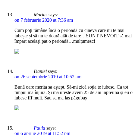
Marius
says:
on 7 februarie 2020 at 7:36 am
Cum poți rămâne încă o perioadă cu cineva care nu te mai
iubește și să nu te doară atât de tare…SUNT NEVOIT să mai
împart același pat o perioadă…mulțumesc!
Daniel
says:
on 26 septembrie 2019 at 10:52 am
Bună oare merita sa aștept. Să-mi zică soția te iubesc. Ca tot
timpul ma înjura. Și ma ureste avem 25 de ani inpreuna și eu o
iubesc fff mult. Sau sa ma las păgubaș
Paula
says:
on 6 aprilie 2019 at 11:52 pm