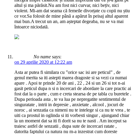
altul și ma părăsit.Nu am fost nici curvar, nici bețiv, nici
violent. Mi-am dat seama că femeile divorțate cu copii nu știu
ce vor.Sa folosit de mine până a apărut în peisaj altul aparent
mai bun.A trecut un an, am așteptat degeaba, nu se va mai
întoarce niciodată.
No name
says:
on 29 aprilie 2020 at 12:22 am
Asta ar putea fi similara cu ”orice sac isi are peticul” , de
genul merita sa iti astepti marea dragoste si sa vezi ca numai
apare . Apoi te prinde 20 de ani , 22 , 24 si un 26 si tot n-ai
gasit peticul dupa n si n incercari de abordare la care practic ai
fost dat la o parte , cum e creta stearsa de pe tabla cu buretele .
Dupa perioada asta , te va lua pe nepregatite sentimentul de
singuratate , intrii in depresie , anxietate , alcool , jocuri de
noroc , ai senzatia ca nimeni nu te intelege si ca nu te vrea , te
uiti ca prostul in oglinda si iti vorbesti singur , ajungand chiar
la un moment dat sa iti fi dorit sa nu te nasti . Am inceput sa
traiesc astfel de senzatii , dupa sute de incercari ratate ,
datorita faptului ca natura nu m-a inzestrat cum doreste