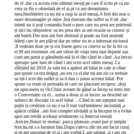
de el ,dar ca acesta este ultimul mesaj pe care îl scriu pt ca nu
vrea sa fiu o obsedată de el și pt ca am demnitatea
mea,bineînțeles ca nu mi a rasp la acel mesaj.A fost din nou o
mare dezamagire pt mine ,îmi doream din suflet sa il uit ,dar
inimii nu ii poți comanda.Sunt o pers care nu prea are prietenii
și nici nu obișnuiesc sa ies prea des sa am ocazia sa cunosc și
alți baieti.Din nou am fost distrusă și poate au fost anumiți
băieți care le am plăcut dar pe mine nu m a interesat niciunul
,îl vedeam doar pe și era foarte greu ca cineva sa fie la fel ca
el.M am resemnat ,mi am văzut de viața mea mai departe așa
cum am putut și gândindu-mă la el din când in când .Au trecut
aproape șase luni de când i am scris acel ultim mesaj .La
sfârșitul lui 2018 ,la sala mi a apărut alt băiat in cale și chiar
pot spune ca era drăguț ,nu era ca el dar mi am zis ca trebuie
sa mi-l scot din suflet și sa ii dau o șansa acestui băiat .Pot
spune ca eram in perioada in care ne placeam reciproc ,deși
nu apucasem sa vb.Chiar aveam de gând sa încep sa intru intr
o Conversație cu el…urma a doua zi sa încerc sa deschid un
subiect de discuție cu acel băiat …Când m am așteptat mai
puțin și credeam ca nu o sa îl mai vad\intalnesc niciodată ,a
apărut celălat ..am fost complet răvășită și la început m a evitat
apoi am retrăit aceleași sentimente ca întrecut emoții
,fericire,fluturi in stomac ,parca pluteam ,eram pur și simplu
fericita,mi s a luminat fata.Dupa cateva zile mi am facut curaj
si m am apropiat de el și i am vorbit.L am salutat ,și i am zis