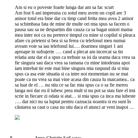
Am si eu o poveste foarte lunga dar am sa fac scurt
Am fost 6 ani impreuna cu sotul meu avem un copil are 3
anisor totul era bine dar cu timp cand fetita mea avea 2 anisor
sa schimbasa fata de mine de multe ori mia spus sa facem o
pausa sau sa ne despartim din cauza ca sa bagat uniori mama
mea intre noi ca nu pretrece timpul cu mine si copilul si pleaca
afare cu prieteni si bea si sa ferea cu telefonul meu numai
aveam voie sa iau telefonul lui…. doarmea singuri 1 ani
aproape in sufrajerie …. cand a plecat am incercat sa tin
relatia asta dar el a spus ca trebuie sa isi da seama daca vrea sa
fie singura sau daca vrea sa ramana cu mine intodeuna apoi
iam intrebat tie este mai bine singura mia raspund da si mia
spus ca asa este situatia si ca intre noi momentan nu se mai
poate ca nu vrea sa mai vine acasa din cauza lu maicamea.. ca
sa luat de el … nu stiu ce sa fac mia spus ca o sa fie mereu
langa noi dar eu il iubesc prea mult si nu pot sa stau fare el imi
scrie in fiecare zi odata si atat… si mia spus ca inca ma iubeste
…. dar nici nu sa luptat pentru caznacia noastra si eu sunt în
căutarea sa caut o casa nu stiu daca el atunci ar veni inapoi …
Anne-Christin Saß
says: