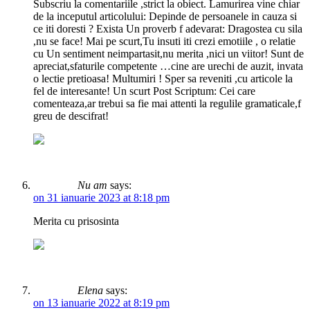
Subscriu la comentariile ,strict la obiect. Lamurirea vine chiar
de la inceputul articolului: Depinde de persoanele in cauza si
ce iti doresti ? Exista Un proverb f adevarat: Dragostea cu sila
,nu se face! Mai pe scurt,Tu insuti iti crezi emotiile , o relatie
cu Un sentiment neimpartasit,nu merita ,nici un viitor! Sunt de
apreciat,sfaturile competente …cine are urechi de auzit, invata
o lectie pretioasa! Multumiri ! Sper sa reveniti ,cu articole la
fel de interesante! Un scurt Post Scriptum: Cei care
comenteaza,ar trebui sa fie mai attenti la regulile gramaticale,f
greu de descifrat!
Nu am
says:
on 31 ianuarie 2023 at 8:18 pm
Merita cu prisosinta
Elena
says:
on 13 ianuarie 2022 at 8:19 pm