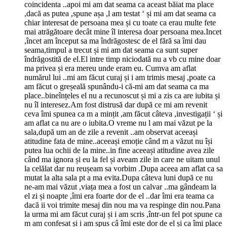
coincidenta ..apoi mi am dat seama ca aceast băiat ma place
,dacă as putea ,spune așa ,l am testat ‘ și mi am dat seama ca
chiar interesat de persoana mea și cu toate ca erau multe fete
mai atrăgătoare decât mine îl interesa doar persoana mea.Incet
,încet am început sa ma îndrăgostesc de el fără sa îmi dau
seama,timpul a trecut și mi am dat seama ca sunt super
îndrăgostită de el.El intre timp niciodată nu a vb cu mine doar
ma privea și era mereu unde eram eu. Cumva am aflat
numărul lui ..mi am făcut curaj și i am trimis mesaj ,poate ca
am făcut o greșeală spunându-i că-mi am dat seama ca ma
place..bineînțeles el nu a recunoscut și mi a zis ca are iubita și
nu îl interesez.Am fost distrusă dar după ce mi am revenit
ceva îmi spunea ca m a mințit ,am făcut câteva ,investigații ‘ și
am aflat ca nu are o iubita.O vreme nu l am mai văzut pe la
sala,după um an de zile a revenit ..am observat aceeași
atitudine fata de mine..aceeași emoție când m a văzut nu își
putea lua ochii de la mine..in fine aceeași atitudine avea zile
când ma ignora și eu la fel și aveam zile in care ne uitam unul
la celălat dar nu reușeam sa vorbim .Dupa aceea am aflat ca sa
mutat la alta sala pt a ma evita.Dupa câteva luni după ce nu
ne-am mai văzut ,viața mea a fost un calvar ..ma gândeam la
el zi și noapte ,îmi era foarte dor de el ..dar îmi era teama ca
dacă ii voi trimite mesaj din nou ma va respinge din nou.Pana
la urma mi am făcut curaj și i am scris ,într-un fel pot spune ca
m am confesat și i am spus câ îmi este dor de el și ca îmi place