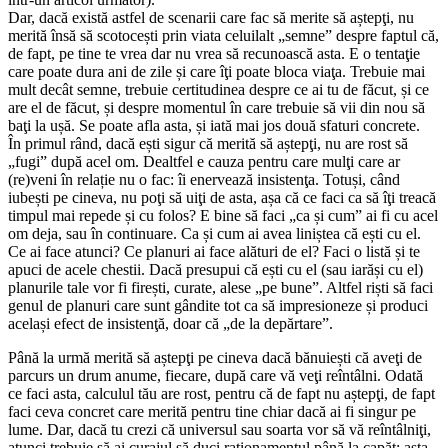
Dar, dacă există astfel de scenarii care fac să merite să aștepţi, nu
merită însă să scotocești prin viata celuilalt „semne” despre faptul că,
de fapt, pe tine te vrea dar nu vrea să recunoască asta. E o tentaţie
care poate dura ani de zile și care îţi poate bloca viaţa. Trebuie mai
mult decât semne, trebuie certitudinea despre ce ai tu de făcut, și ce
are el de făcut, și despre momentul în care trebuie să vii din nou să
baţi la ușă. Se poate afla asta, și iată mai jos două sfaturi concrete.
În primul rând, dacă ești sigur că merită să aștepţi, nu are rost să
„fugi” după acel om. Dealtfel e cauza pentru care mulţi care ar
(re)veni în relație nu o fac: îi enervează insistenţa. Totuși, când
iubești pe cineva, nu poţi să uiţi de asta, așa că ce faci ca să îţi treacă
timpul mai repede și cu folos? E bine să faci „ca și cum” ai fi cu acel
om deja, sau în continuare. Ca și cum ai avea liniștea că ești cu el.
Ce ai face atunci? Ce planuri ai face alături de el? Faci o listă și te
apuci de acele chestii. Dacă presupui că ești cu el (sau iarăși cu el)
planurile tale vor fi firești, curate, alese „pe bune”. Altfel riști să faci
genul de planuri care sunt gândite tot ca să impresioneze și produci
același efect de insistenţă, doar că „de la depărtare”.
Până la urmă merită să aștepţi pe cineva dacă bănuiești că aveţi de
parcurs un drum anume, fiecare, după care vă veţi reîntâlni. Odată
ce faci asta, calculul tău are rost, pentru că de fapt nu aștepţi, de fapt
faci ceva concret care merită pentru tine chiar dacă ai fi singur pe
lume. Dar, dacă tu crezi că universul sau soarta vor să vă reîntâlniţi,
atunci trebuie să ai curajul să duci raţionamentul până la capăt: asta