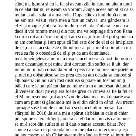
când ma ignora și eu la fel și aveam zile in care ne uitam unul
la celălat dar nu reușeam sa vorbim .Dupa aceea am aflat ca sa
mutat la alta sala pt a ma evita.Dupa câteva luni după ce nu
ne-am mai văzut ,viața mea a fost un calvar ..ma gândeam la
el zi și noapte ,îmi era foarte dor de el ..dar îmi era teama ca
dacă ii voi trimite mesaj din nou ma va respinge din nou.Pana
la urma mi am făcut curaj și i am scris ,într-un fel pot spune ca
m am confesat și i am spus câ îmi este dor de el și ca îmi place
de el ,dar ca acesta este ultimul mesaj pe care îl scriu pt ca nu
vrea sa fiu o obsedată de el și pt ca am demnitatea
mea,bineînțeles ca nu mi a rasp la acel mesaj.A fost din nou o
mare dezamagire pt mine ,îmi doream din suflet sa il uit ,dar
inimii nu ii poți comanda.Sunt o pers care nu prea are prietenii
și nici nu obișnuiesc sa ies prea des sa am ocazia sa cunosc și
alți baieti.Din nou am fost distrusă și poate au fost anumiți
băieți care le am plăcut dar pe mine nu m a interesat niciunul
,îl vedeam doar pe elși era foarte greu ca cineva sa fie la fel ca
el.M am resemnat ,mi am văzut de viața mea mai departe așa
cum am putut și gândindu-mă la el din când in când .Au trecut
aproape șase luni de când i am scris acel ultim mesaj .La
sfârșitul lui 2018 ,la sala mi a apărut alt băiat in cale și chiar
pot spune ca era drăguț ,nu era ca el dar mi am zis ca trebuie
sa mi-l scot din suflet și sa ii dau o șansa acestui băiat .Pot
spune ca eram in perioada in care ne placeam reciproc ,deși
nu apucasem sa vb.Chiar aveam de gând sa încep sa intru intr