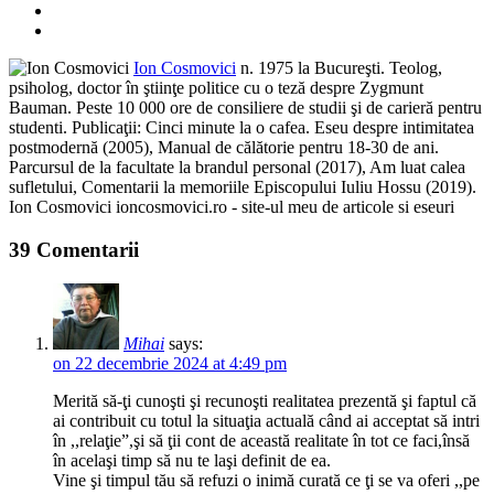
Ion Cosmovici
n. 1975 la Bucureşti. Teolog,
psiholog, doctor în ştiinţe politice cu o teză despre Zygmunt
Bauman. Peste 10 000 ore de consiliere de studii şi de carieră pentru
studenti. Publicaţii: Cinci minute la o cafea. Eseu despre intimitatea
postmodernă (2005), Manual de călătorie pentru 18-30 de ani.
Parcursul de la facultate la brandul personal (2017), Am luat calea
sufletului, Comentarii la memoriile Episcopului Iuliu Hossu (2019).
Ion Cosmovici ioncosmovici.ro - site-ul meu de articole si eseuri
39 Comentarii
Mihai
says:
on 22 decembrie 2024 at 4:49 pm
Merită să-ţi cunoşti şi recunoşti realitatea prezentă şi faptul că
ai contribuit cu totul la situaţia actuală când ai acceptat să intri
în ,,relaţie”,şi să ţii cont de această realitate în tot ce faci,însă
în acelaşi timp să nu te laşi definit de ea.
Vine şi timpul tău să refuzi o inimă curată ce ţi se va oferi ,,pe