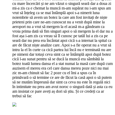
cu mare încercări și ne am văzut o singură seară dar a doua zi
mi-a zis ca e chemat la muncă m-am supărat nu i-am spus am
vrut să înțeleg ca se mai întâmplă apoi s-a nimerit luna
noiembrie să avem un botez la care am fost invitați de niște
prieteni prin care ne-am cunoscut nu a venit după mine la
aeroport nu a vrut să mergem la el acasă m-a gândeam ca
vroia prima dată să fim singuri apoi o să mergem la el dar nu a
fost așa i-am zis ca vreau să îl cunosc pe tatăl lui a zis ca pe
seară dar nu prea era încântat apoi cică s-a internat la spital ca
are de făcut niște analize care. Apoi s-a fie operat nu a vrut să
intru la el în curte ca cică partea lui încă nu e terminată nu are
pe nimeni dar totuși ceva simt ca se întâmplă apoi după botez
cică l-au sunat pentru să se ducă la muncă era sâmbătă la
botez toată lumea dansa el a stat numai la masă care după cum
auzisem el mereu era cel care dansa mereu poze nici nu mai
zic m-am chinuit să fac 2 poze cu el îmi a spus ca în
primăvară o să termine ce are de făcut la casă apoi o să putem
să ne mutăm împreună dar simt ca ceva nu este în regulă nici
în intimitate nu prea am avut noroc o singură dată și asta ca eu
am insistat ce pare aveți aș dori să știu. Și ce credeți ca ar
trebui să fac