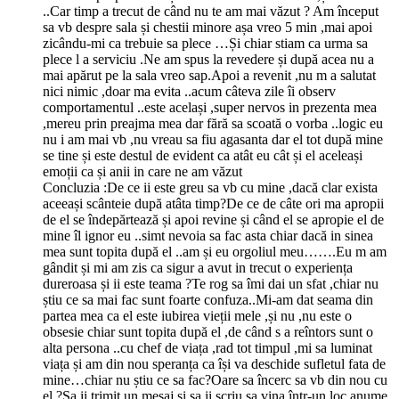
..Car timp a trecut de când nu te am mai văzut ? Am început
sa vb despre sala și chestii minore așa vreo 5 min ,mai apoi
zicându-mi ca trebuie sa plece …Și chiar stiam ca urma sa
plece l a serviciu .Ne am spus la revedere și după acea nu a
mai apărut pe la sala vreo sap.Apoi a revenit ,nu m a salutat
nici nimic ,doar ma evita ..acum câteva zile îi observ
comportamentul ..este același ,super nervos in prezenta mea
,mereu prin preajma mea dar fără sa scoată o vorba ..logic eu
nu i am mai vb ,nu vreau sa fiu agasanta dar el tot după mine
se tine și este destul de evident ca atât eu cât și el aceleași
emoții ca și anii in care ne am văzut
Concluzia :De ce ii este greu sa vb cu mine ,dacă clar exista
aceeași scânteie după atâta timp?De ce de câte ori ma apropii
de el se îndepărtează și apoi revine și când el se apropie el de
mine îl ignor eu ..simt nevoia sa fac asta chiar dacă in sinea
mea sunt topita după el ..am și eu orgoliul meu…….Eu m am
gândit și mi am zis ca sigur a avut in trecut o experiența
dureroasa și ii este teama ?Te rog sa îmi dai un sfat ,chiar nu
știu ce sa mai fac sunt foarte confuza..Mi-am dat seama din
partea mea ca el este iubirea vieții mele ,și nu ,nu este o
obsesie chiar sunt topita după el ,de când s a reîntors sunt o
alta persona ..cu chef de viața ,rad tot timpul ,mi sa luminat
viața și am din nou speranța ca își va deschide sufletul fata de
mine…chiar nu știu ce sa fac?Oare sa încerc sa vb din nou cu
el ?Sa ii trimit un mesaj și sa ii scriu sa vina într-un loc anume