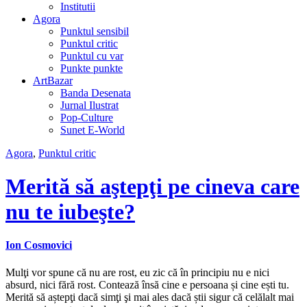
Institutii
Agora
Punktul sensibil
Punktul critic
Punktul cu var
Punkte punkte
ArtBazar
Banda Desenata
Jurnal Ilustrat
Pop-Culture
Sunet E-World
Agora
,
Punktul critic
Merită să aştepţi pe cineva care
nu te iubeşte?
Ion Cosmovici
Mulţi vor spune că nu are rost, eu zic că în principiu nu e nici
absurd, nici fără rost. Contează însă cine e persoana și cine ești tu.
Merită să aștepţi dacă simţi şi mai ales dacă știi sigur că celălalt mai