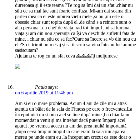
dureroasa și ii este teama ?Te rog sa îmi dai un sfat ,chiar nu
știu ce sa mai fac sunt foarte confuza..Mi-am dat seama din
partea mea ca el este iubirea vieții mele ,și nu ,nu este o
obsesie chiar sunt topita după el ,de când s a reîntors sunt o
alta persona ..cu chef de viața ,rad tot timpul ,mi sa luminat
viața și am din nou speranța ca își va deschide sufletul fata de
mine…chiar nu știu ce sa fac?Oare sa încerc sa vb din nou cu
el ?Sa ii trimit un mesaj și sa ii scriu sa vina într-un loc anume
sasiscutam?
Ajutama te rog cu un sfat ceva 🙏🙏🙏îți mulțumesc
Paula
says:
on 6 aprilie 2019 at 11:46 pm
Am si eu o mare problema. Acum 4 ani de zile mi a atras
atenția un băiat de la sala de Fitness pe care o frecventez.La
început nici nu stiam ca el se tine după mine ,ba chiar la un
momendat a venit și ma întrebat dacă putem împarți acel
aparat ,pe vremea aceea nu am dat prea multă importantă
,după ceva timp in timpul in care eram la sala imi apărea
mereu pe unde eram eu ,la început am crezut ca este doar o