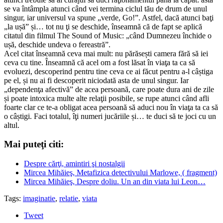
se va întâmpla atunci când vei termina ciclul tău de drum de unul
singur, iar universul va spune „verde, Go!”. Astfel, dacă atunci baţi
„la ușă” și… tot nu ţi se deschide, înseamnă că de fapt se aplică
citatul din filmul The Sound of Music: „când Dumnezeu închide o
ușă, deschide undeva o fereastră”.
Acel citat înseamnă ceva mai mult: nu părăsești camera fără să iei
ceva cu tine. Înseamnă că acel om a fost lăsat în viaţa ta ca să
evoluezi, descoperind pentru tine ceva ce ai făcut pentru a-l câștiga
pe el, și nu ai fi descoperit niciodată asta de unul singur. Iar
„dependenţa afectivă” de acea persoană, care poate dura ani de zile
și poate intoxica multe alte relaţii posibile, se rupe atunci când afli
foarte clar ce te-a obligat acea persoană să aduci nou în viaţa ta ca să
o câștigi. Faci totalul, îţi numeri jucăriile și… te duci să te joci cu un
altul.
Mai puteţi citi:
Despre cărţi, amintiri şi nostalgii
Mircea Mihăieş, Metafizica detectivului Marlowe, ( fragment)
Mircea Mihăieş, Despre doliu. Un an din viata lui Leon…
Tags:
imaginatie
,
relatie
,
viata
Tweet