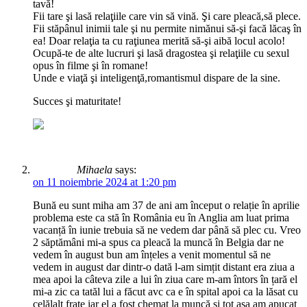
tavă!
Fii tare şi lasă relaţiile care vin să vină. Şi care pleacă,să plece.
Fii stăpânul inimii tale şi nu permite nimănui să-şi facă lăcaş în
ea! Doar relaţia ta cu raţiunea merită să-şi aibă locul acolo!
Ocupă-te de alte lucruri şi lasă dragostea şi relaţiile cu sexul
opus în filme şi în romane!
Unde e viaţă şi inteligenţă,romantismul dispare de la sine.
Succes şi maturitate!
Mihaela
says:
on 11 noiembrie 2024 at 1:20 pm
Bună eu sunt miha am 37 de ani am început o relație în aprilie
problema este ca stă în România eu în Anglia am luat prima
vacanță în iunie trebuia să ne vedem dar până să plec cu. Vreo
2 săptămâni mi-a spus ca pleacă la muncă în Belgia dar ne
vedem în august bun am înțeles a venit momentul să ne
vedem in august dar dintr-o dată l-am simțit distant era ziua a
mea apoi la câteva zile a lui în ziua care m-am întors în țară el
mi-a zic ca tatăl lui a făcut avc ca e în spital apoi ca la lăsat cu
celălalt frate iar el a fost chemat la muncă și tot așa am apucat