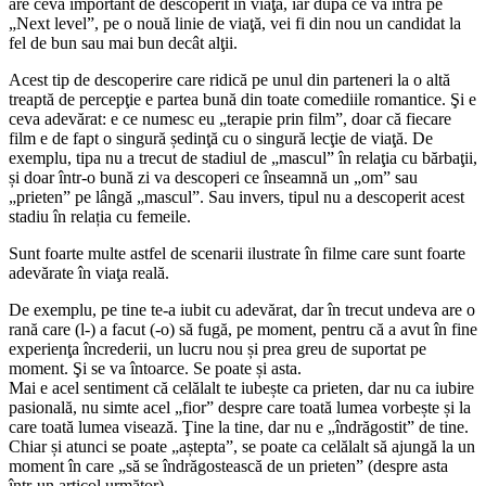
are ceva important de descoperit în viaţă, iar dupa ce va intra pe
„Next level”, pe o nouă linie de viaţă, vei fi din nou un candidat la
fel de bun sau mai bun decât alţii.
Acest tip de descoperire care ridică pe unul din parteneri la o altă
treaptă de percepţie e partea bună din toate comediile romantice. Şi e
ceva adevărat: e ce numesc eu „terapie prin film”, doar că fiecare
film e de fapt o singură ședinţă cu o singură lecţie de viaţă. De
exemplu, tipa nu a trecut de stadiul de „mascul” în relaţia cu bărbaţii,
și doar într-o bună zi va descoperi ce înseamnă un „om” sau
„prieten” pe lângă „mascul”. Sau invers, tipul nu a descoperit acest
stadiu în relația cu femeile.
Sunt foarte multe astfel de scenarii ilustrate în filme care sunt foarte
adevărate în viaţa reală.
De exemplu, pe tine te-a iubit cu adevărat, dar în trecut undeva are o
rană care (l-) a facut (-o) să fugă, pe moment, pentru că a avut în fine
experienţa încrederii, un lucru nou și prea greu de suportat pe
moment. Şi se va întoarce. Se poate și asta.
Mai e acel sentiment că celălalt te iubește ca prieten, dar nu ca iubire
pasională, nu simte acel „fior” despre care toată lumea vorbește și la
care toată lumea visează. Ţine la tine, dar nu e „îndrăgostit” de tine.
Chiar și atunci se poate „aștepta”, se poate ca celălalt să ajungă la un
moment în care „să se îndrăgostească de un prieten” (despre asta
într-un articol următor).