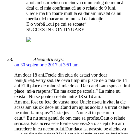
apoi ambsurpeinso cu cineva cu un coleg de muncă
deal ei el mia confirmat că au o relatie de 9 luni.
Crede-mă tin foarte mult la ea dar am invatat ca nu
merita nici macar un minut sai dai atenție.
E o vorbă „cui pe cui se scoate”
SUCCES IN CONTINUARE
Alexandru
says:
on 30 septembrie 2017 at 3:51 am
Am doar 18 ani.Fetele din ziua de astazi vor doar
bani(95%).Verry sad.De ceva timp imi place de o fata de 14
ani.Ei ii place de mine si mie de ea.Dar cand i-am spus ca imi
place ,mi-a raspuns:”Eu ma axez pe scoala.” La mine nu
exista : Nu se poate o relatie intre 18 si 14 ani.
Am mai fost cu fete de varsta mea.Unele m-au invitat la ele
acasa,am zis ok dece nu.Cand am ajuns acolo s-a urcat calare
pe mine.I-am spus:”Da-te jos…..Nunesti tu pe care o
caut.”.Eu nu sunt genul de om care sa profite.Caut o relatie
serioasa.Fata aceea este foarte serioasa.Sa o astept? Eu am
incredere in ea necontrolat.Dar daca isi gaseste pe altcineva