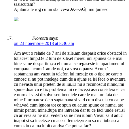
sasiscutam?
Ajutama te rog cu un sfat ceva 🙏🙏🙏îți mulțumesc
Florescu
says:
on 23 noiembrie 2018 at 8:36 am
Am avut o relatie de 7 ani de zile,am despasit orice obstacol in
tot acest timp.De 2 luni de zile,el mereu imi spunea ca e mai
bine sa ne despartim,ca el numai se regaseste in apartamentul
cumparat acum 1 an de noi, ca vrea o pauza.Acum 1
saptamana am vazut in telefon lui mesaje cu o tipa pe care o
cunosc si nu pot intelege cum de a ajuns sa isi faca o aventura
cu nevasta unui prieten de al lui.El nu a recunoscut nimic,imi
spune doar ca e fix problema lui ce face,si asa considera el ca
e normal sa-si dizolve sentimentele care le mai are fata de
mine.Il urmaresc de o saptamana si vad cum discuta cu ea pe
wht,vad cum ignora tot ce spun eu,acum spune ca numai are
nimic pentru mine,dupa ma intreaba dar tu ce faci unde esti,si
ca ar vrea sa ne mai vedem sa ne mai iubim.Vreau sa il aduc
inapoi si sa inceteze cu aceea femeie,vreau sa ma iubeasca
cum stiu ca ma iubit candva.Ce pot sa fac?