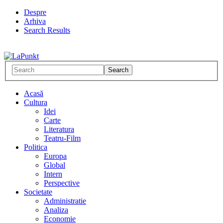
Despre
Arhiva
Search Results
Acasă
Cultura
Idei
Carte
Literatura
Teatru-Film
Politica
Europa
Global
Intern
Perspective
Societate
Administratie
Analiza
Economie