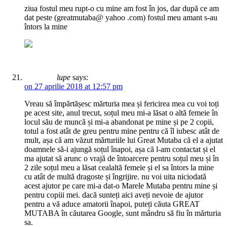
ziua fostul meu rupt-o cu mine am fost în jos, dar după ce am
dat peste (greatmutaba@ yahoo .com) fostul meu amant s-au
întors la mine
lupe
says:
on 27 aprilie 2018 at 12:57 pm
Vreau să împărtășesc mărturia mea și fericirea mea cu voi toți
pe acest site, anul trecut, soțul meu mi-a lăsat o altă femeie în
locul său de muncă și mi-a abandonat pe mine și pe 2 copii,
totul a fost atât de greu pentru mine pentru că îl iubesc atât de
mult, așa că am văzut mărturiile lui Great Mutaba că el a ajutat
doamnele să-i ajungă soțul înapoi, așa că l-am contactat și el
ma ajutat să arunc o vrajă de întoarcere pentru soțul meu și în
2 zile soțul meu a lăsat cealaltă femeie și el sa întors la mine
cu atât de multă dragoste și îngrijire. nu voi uita niciodată
acest ajutor pe care mi-a dat-o Marele Mutaba pentru mine și
pentru copiii mei. dacă sunteți aici aveți nevoie de ajutor
pentru a vă aduce amatorii înapoi, puteți căuta GREAT
MUTABA în căutarea Google, sunt mândru să fiu în mărturia
sa.