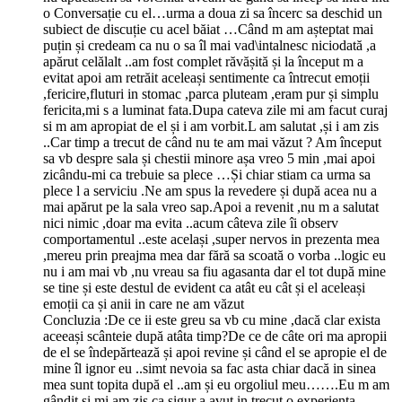
o Conversație cu el…urma a doua zi sa încerc sa deschid un
subiect de discuție cu acel băiat …Când m am așteptat mai
puțin și credeam ca nu o sa îl mai vad\intalnesc niciodată ,a
apărut celălalt ..am fost complet răvășită și la început m a
evitat apoi am retrăit aceleași sentimente ca întrecut emoții
,fericire,fluturi in stomac ,parca pluteam ,eram pur și simplu
fericita,mi s a luminat fata.Dupa cateva zile mi am facut curaj
si m am apropiat de el și i am vorbit.L am salutat ,și i am zis
..Car timp a trecut de când nu te am mai văzut ? Am început
sa vb despre sala și chestii minore așa vreo 5 min ,mai apoi
zicându-mi ca trebuie sa plece …Și chiar stiam ca urma sa
plece l a serviciu .Ne am spus la revedere și după acea nu a
mai apărut pe la sala vreo sap.Apoi a revenit ,nu m a salutat
nici nimic ,doar ma evita ..acum câteva zile îi observ
comportamentul ..este același ,super nervos in prezenta mea
,mereu prin preajma mea dar fără sa scoată o vorba ..logic eu
nu i am mai vb ,nu vreau sa fiu agasanta dar el tot după mine
se tine și este destul de evident ca atât eu cât și el aceleași
emoții ca și anii in care ne am văzut
Concluzia :De ce ii este greu sa vb cu mine ,dacă clar exista
aceeași scânteie după atâta timp?De ce de câte ori ma apropii
de el se îndepărtează și apoi revine și când el se apropie el de
mine îl ignor eu ..simt nevoia sa fac asta chiar dacă in sinea
mea sunt topita după el ..am și eu orgoliul meu…….Eu m am
gândit și mi am zis ca sigur a avut in trecut o experiența