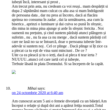
iubești încă, interesant și prost ,
Am trecut prin asta, nu credeam ca voi reuși.. mam despărțit si
dupa 2 săptămâni mam culcat cu alta asa si mam îndrăgostit
de persoana data , dar nu prea ai încotro, dacă ai flacăra
aprinsa no consuma în zadar , dai la următoarea, asa cum la
biserica , aprinzi o luminare și dai cuiva so pună în sfeșnic,
din mina in mina pina ajunge și arde în sfeșnic fericita . Noi
oamenii nu prețuim, și cind suntem părăsiți atunci plângem și
suferim , nu , nu fa asa ca nu merge , dacă suntem părăsiți cel
care ne lasă no sa se întoarcă, doar o persoana iubeste într-
adevăr si suntem noj . Cel ce plinge . Dacă plinge si îți zice ca
a plecat ca tu ești de vina sunt minciuni . De ce ?
Uite ca ea pleacă și tu o ierți, dacă ai pleca ti tear ierta ?
NUUUU..atunci cel care iartă cel și iubește,
Trebuie lăsată in plata Domnului. Si sa începem de la capăt.
Mihai
says:
on 24 octombrie 2020 at 6:40 am
Am cunoscut acum 5 ani o femeie divorțată cu un băiețel.Am
început o relație și după doi ani a apărut fetița noastră.Totul
mergea înspre căsătorie și mutat împreună dar ea și-a găsit pe