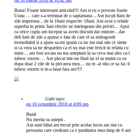
on 30 martie 2018 at 10:42 am
Buna! Foarte interesant articolul!!! Am si eu o poveste foarte
Urata … care s-a terminat de o saptamana .. Am locuit 8ani de
zile impreuna .. de la 16ani respectiv 18ani. Am avut o relatie
superba in primi 3ani efectiv ne intelegeam din priviri… Apoi
ca orice cuplu am inceput sa avem discutii dar minore…dar
de6 luni de zile a aparut o fata de care el sa indragostit
iremediabil si a ajuns sa-mi spuna ca nu ma mai stie ce simte
si ca vrea sa ne despartim ca el nu mai este fericit in relatia cu
mine… am fost socata nu ma asteptam la sa ceva mai ales ca-l
iubesc enorm … Am plecat intr-un final iar el sa mutat cu ea
dupa doar 2 zile de la plecarea mea… nu m -ai stiu ce sa fac il
iubesc enorm si m-a lasat fara aer!!!!
Gabi
says:
on 10 octombrie 2018 at 4:09 pm
Bună
Nu merita sa astepti .
Am sunt băiat am trecut prin acelas lucru am stat cu
persoana care credeam ca e jumătatea mea timp de 6 ani