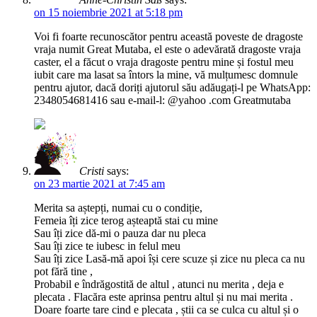
on 15 noiembrie 2021 at 5:18 pm
Voi fi foarte recunoscător pentru această poveste de dragoste
vraja numit Great Mutaba, el este o adevărată dragoste vraja
caster, el a făcut o vraja dragoste pentru mine și fostul meu
iubit care ma lasat sa întors la mine, vă mulțumesc domnule
pentru ajutor, dacă doriți ajutorul său adăugați-l pe WhatsApp:
2348054681416 sau e-mail-l: @yahoo .com Greatmutaba
Cristi
says:
on 23 martie 2021 at 7:45 am
Merita sa aștepți, numai cu o condiție,
Femeia îți zice terog așteaptă stai cu mine
Sau îți zice dă-mi o pauza dar nu pleca
Sau îți zice te iubesc in felul meu
Sau îți zice Lasă-mă apoi își cere scuze și zice nu pleca ca nu
pot fără tine ,
Probabil e îndrăgostită de altul , atunci nu merita , deja e
plecata . Flacăra este aprinsa pentru altul și nu mai merita .
Doare foarte tare cind e plecata , știi ca se culca cu altul și o