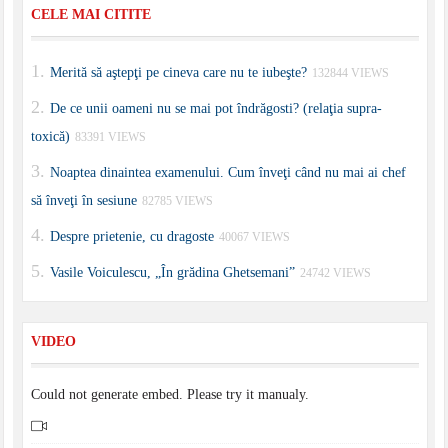
CELE MAI CITITE
Merită să aştepţi pe cineva care nu te iubeşte?
132844 VIEWS
De ce unii oameni nu se mai pot îndrăgosti? (relaţia supra-
toxică)
83391 VIEWS
Noaptea dinaintea examenului. Cum înveţi când nu mai ai chef
să înveţi în sesiune
82785 VIEWS
Despre prietenie, cu dragoste
40067 VIEWS
Vasile Voiculescu, „În grădina Ghetsemani”
24742 VIEWS
VIDEO
Could not generate embed. Please try it manualy.