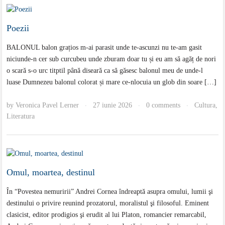
Poezii
BALONUL balon grațios m-ai parasit unde te-ascunzi nu te-am gasit
niciunde-n cer sub curcubeu unde zburam doar tu și eu am să agăț de nori
o scară s-o urc titptil până diseară ca să găsesc balonul meu de unde-l
luase Dumnezeu balonul colorat și mare ce-nlocuia un glob din soare […]
by
Veronica Pavel Lerner
27 iunie 2026
0 comments
Cultura
,
·
·
·
Literatura
Omul, moartea, destinul
În “Povestea nemuririi” Andrei Cornea îndreaptă asupra omului, lumii şi
destinului o privire reunind prozatorul, moralistul şi filosoful. Eminent
clasicist, editor prodigios şi erudit al lui Platon, romancier remarcabil,