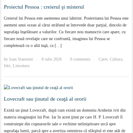
Proiectul Pessoa : creierul şi misterul
Creierul lui Pessoa este asemenea unui labirint. Posteritatea lui Pessoa este
asemeni unui ocean al cărui străfund se întrevede doar parţial, dincolo de
suprafaţa înşelătoare a valurilor. Cu fiecare nou manuscris care apare, cu
fiecare nouă revelaţie care ne confruntă, imaginea lui Pessoa se
completează cu o altă tuşă, ca […]
by
Ioan Stanomir
8 iulie 2026
0 comments
Carte
,
Cultura
,
·
·
·
Idei
,
Literatura
Lovecraft sau ţinutul de ceaţă al ororii
Există un ţinut Lovecraft, după cum există un domeniu Arnheim ivit din
materia imaginaţiei lui Poe. Iar în acest ţinut pe care H. P. Lovecraft îl
construieşte din coşmarurile sale o vechime neliniştitoare urcă spre
suprafaţa lumii, parcă spre a avertiza omenirea că sfârşitul ei este atât de