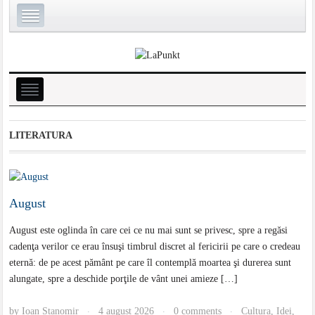
LITERATURA
August
August este oglinda în care cei ce nu mai sunt se privesc, spre a regăsi
cadenţa verilor ce erau însuşi timbrul discret al fericirii pe care o credeau
eternă: de pe acest pământ pe care îl contemplă moartea şi durerea sunt
alungate, spre a deschide porţile de vânt unei amieze […]
by
Ioan Stanomir
4 august 2026
0 comments
Cultura
,
Idei
,
·
·
·