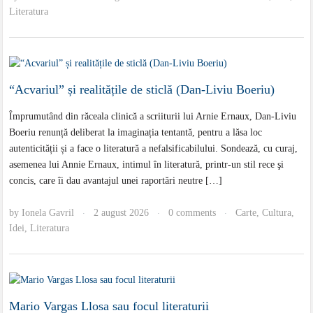
Literatura
“Acvariul” și realitățile de sticlă (Dan-Liviu Boeriu)
Împrumutând din răceala clinică a scriiturii lui Arnie Ernaux, Dan-Liviu
Boeriu renunță deliberat la imaginația tentantă, pentru a lăsa loc
autenticității și a face o literatură a nefalsificabilului. Sondează, cu curaj,
asemenea lui Annie Ernaux, intimul în literatură, printr-un stil rece şi
concis, care îi dau avantajul unei raportări neutre […]
by
Ionela Gavril
2 august 2026
0 comments
Carte
,
Cultura
,
·
·
·
Idei
,
Literatura
Mario Vargas Llosa sau focul literaturii