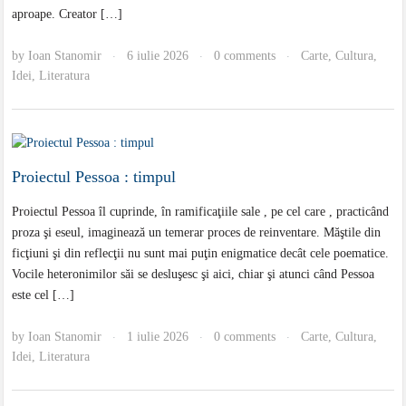
aproape. Creator […]
by
Ioan Stanomir
6 iulie 2026
0 comments
Carte
,
Cultura
,
·
·
·
Idei
,
Literatura
Proiectul Pessoa : timpul
Proiectul Pessoa îl cuprinde, în ramificaţiile sale , pe cel care , practicând
proza şi eseul, imaginează un temerar proces de reinventare. Măştile din
ficţiuni şi din reflecţii nu sunt mai puţin enigmatice decât cele poematice.
Vocile heteronimilor săi se desluşesc şi aici, chiar şi atunci când Pessoa
este cel […]
by
Ioan Stanomir
1 iulie 2026
0 comments
Carte
,
Cultura
,
·
·
·
Idei
,
Literatura