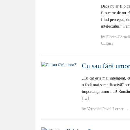
Dacă nu ar fi o ca
fi o carte de tot 
fiind perceput, du
intelectului.” Pan
by
Florin-Cornel
Cultura
Cu sau fără umo
„Cu cât este mai inteligent, 
o facă mai semnificativă” scr
importanţa umorului! Românii 
[…]
by
Veronica Pavel Lerner
·