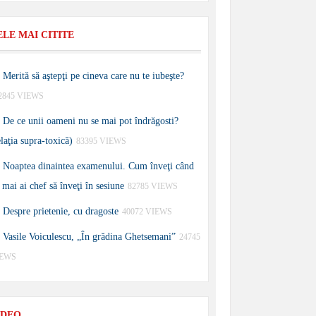
ELE MAI CITITE
Merită să aştepţi pe cineva care nu te iubeşte?
2845 VIEWS
De ce unii oameni nu se mai pot îndrăgosti?
elaţia supra-toxică)
83395 VIEWS
Noaptea dinaintea examenului. Cum înveţi când
 mai ai chef să înveţi în sesiune
82785 VIEWS
Despre prietenie, cu dragoste
40072 VIEWS
Vasile Voiculescu, „În grădina Ghetsemani”
24745
IEWS
IDEO