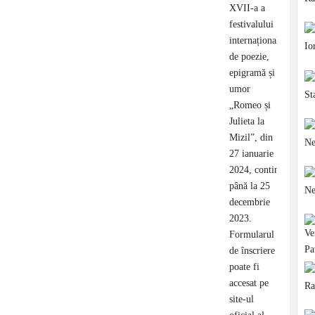
XVII-a a
festivalului
internațional
de poezie,
epigramă și
umor
„Romeo și
Julieta la
Mizil”, din
27 ianuarie
2024, continuă
până la 25
decembrie
2023.
Formularul
de înscriere
poate fi
accesat pe
site-ul