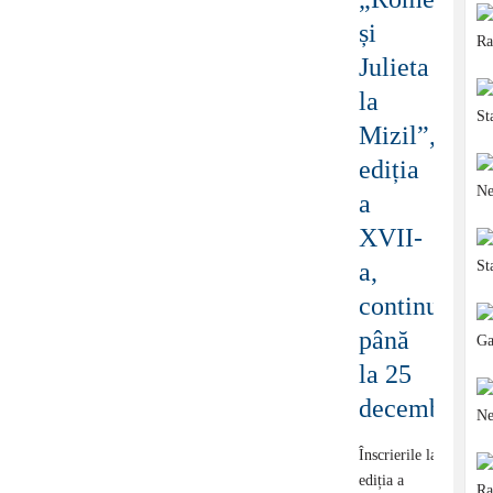
și
Julieta
la
Mizil”,
ediția
a
XVII-
a,
continuă
până
la 25
decembrie
Înscrierile la
ediția a