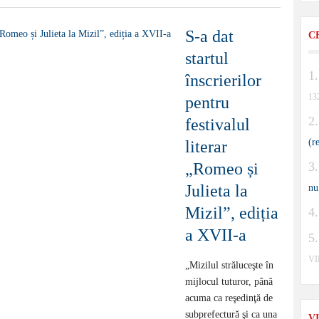
S-a dat
C
startul
înscrierilor
13
pentru
festivalul
(r
literar
„Romeo și
Julieta la
nu
Mizil”, ediția
a XVII-a
V
„Mizilul străluceşte în
mijlocul tuturor, până
acuma ca reşedinţă de
subprefectură şi ca una
V