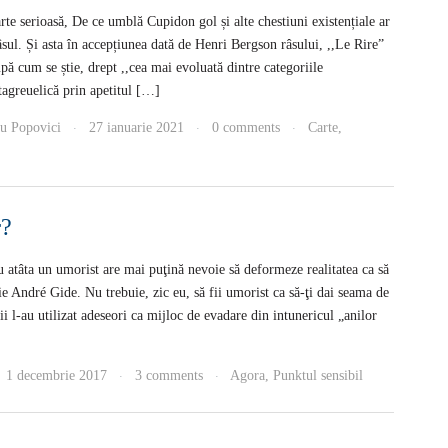
rte serioasă, De ce umblă Cupidon gol și alte chestiuni existențiale ar
râsul. Și asta în accepțiunea dată de Henri Bergson râsului, ,,Le Rire”
pă cum se știe, drept ,,cea mai evoluată dintre categoriile
tagreuelică prin apetitul […]
iu Popovici
27 ianuarie 2021
0 comments
Carte
,
·
·
·
r?
cu atâta un umorist are mai puţină nevoie să deformeze realitatea ca să
ie André Gide. Nu trebuie, zic eu, să fii umorist ca să-ţi dai seama de
l-au utilizat adeseori ca mijloc de evadare din intunericul „anilor
1 decembrie 2017
3 comments
Agora
,
Punktul sensibil
·
·