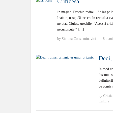
Criticesă
În mașină. Deschid radioul. Să las pe 
Înainte, o rapidă trecere în revistă a e
neratat. Ciulesc urechile. ”Această crit
necunoscute.” […]
by
Simona Constantinovici
8 mart
·
Deci,
În mod cer
însemna s
definitori
de consist
by
Cristi
Culture