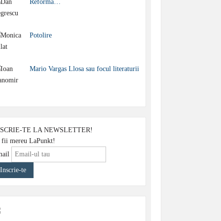
Reforma…
eojulietalamizil.ro.
Potolire
Mario Vargas Llosa sau focul literaturii
NSCRIE-TE LA NEWSLETTER!
 fii mereu LaPunkt!
ail