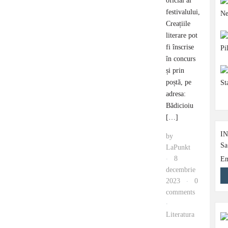
oficial al
festivalului, www.rom
Creațiile
literare pot
fi înscrise
în concurs
și prin
poștă, pe
adresa:
Bădicioiu
[…]
I
by
Sa
LaPunkt
8
Em
·
decembrie
2023
0
·
comments
·
Literatura