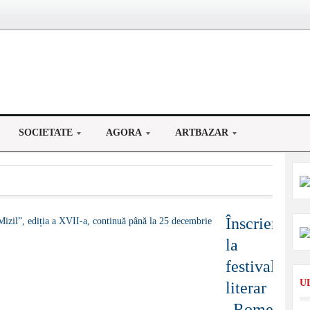
SOCIETATE
AGORA
ARTBAZAR
Înscrierile
la
festivalul
U
literar
„Romeo