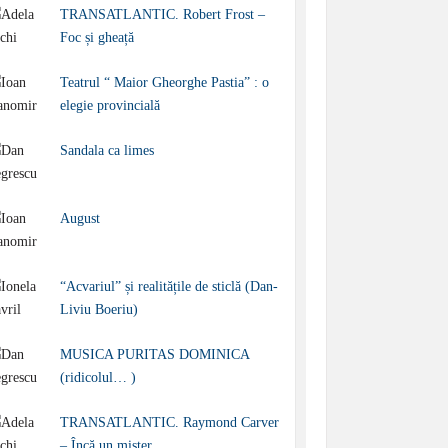
TRANSATLANTIC. Robert Frost –
Foc și gheață
Teatrul “ Maior Gheorghe Pastia” : o
elegie provincială
Sandala ca limes
August
“Acvariul” și realitățile de sticlă (Dan-
Liviu Boeriu)
MUSICA PURITAS DOMINICA
(ridicolul… )
TRANSATLANTIC. Raymond Carver
– Încă un mister