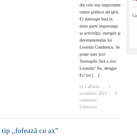
din cele mai importante
centre politice ale ţării.
Co
El datoreşte însă în
mare parte importanţa
sa activităţii, energiei şi
devotamentului lui
Leonida Condeescu. Se
poate oare zice
Termopile fără a zice
Leonida? Nu, desigur.
Ei! tot […]
by
LaPunkt
2
·
octombrie 2023
0
·
comments
·
Literatura
 tip ,,fofează cu ax”