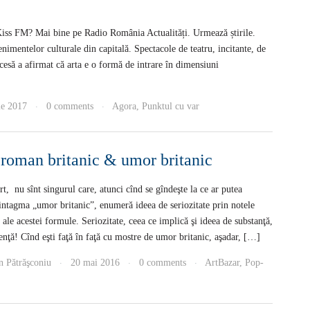
Kiss FM? Mai bine pe Radio România Actualități. Urmează știrile.
venimentelor culturale din capitală. Spectacole de teatru, incitante, de
icesă a afirmat că arta e o formă de intrare în dimensiuni
ie 2017
0 comments
Agora
,
Punktul cu var
·
·
 roman britanic & umor britanic
t, nu sînt singurul care, atunci cînd se gîndeşte la ce ar putea
intagma „umor britanic”, enumeră ideea de seriozitate prin notele
i ale acestei formule. Seriozitate, ceea ce implică şi ideea de substanţă,
enţă! Cînd eşti faţă în faţă cu mostre de umor britanic, aşadar, […]
an Pătrăşconiu
20 mai 2016
0 comments
ArtBazar
,
Pop-
·
·
·