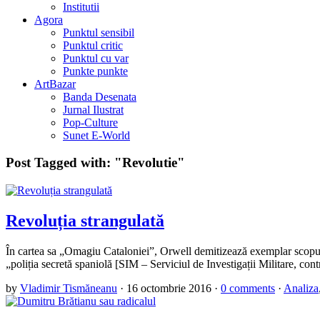
Institutii
Agora
Punktul sensibil
Punktul critic
Punktul cu var
Punkte punkte
ArtBazar
Banda Desenata
Jurnal Ilustrat
Pop-Culture
Sunet E-World
Post Tagged with:
"Revolutie"
Revoluția strangulată
În cartea sa „Omagiu Cataloniei”, Orwell demitizează exemplar scopuril
„poliția secretă spaniolă [SIM – Serviciul de Investigații Militare, con
by
Vladimir Tismăneanu
·
16 octombrie 2016
·
0 comments
·
Analiza