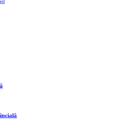
zed
ă
incială