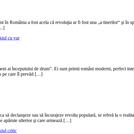
în România a fost acela că revoluţia ar fi fost una „a tinerilor“ şi în spe
[…]
tul cu var
eni ai începutului de drum”. Ei sunt primii români moderni, perfect inteli
os pe care îl prevăd […]
, ca să declanşeze sau să încurajeze revolta populară, se referă la o real
ele apărute ulterior şi care urmează […]
tul critic