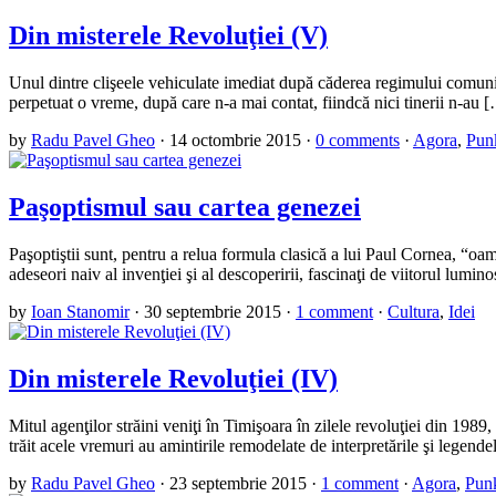
Din misterele Revoluţiei (V)
Unul dintre clişeele vehiculate imediat după căderea regimului comunist 
perpetuat o vreme, după care n-a mai contat, fiindcă nici tinerii n-au 
by
Radu Pavel Gheo
·
14 octombrie 2015
·
0 comments
·
Agora
,
Punk
Paşoptismul sau cartea genezei
Paşoptiştii sunt, pentru a relua formula clasică a lui Paul Cornea, “oam
adeseori naiv al invenţiei şi al descoperirii, fascinaţi de viitorul lumin
by
Ioan Stanomir
·
30 septembrie 2015
·
1 comment
·
Cultura
,
Idei
Din misterele Revoluţiei (IV)
Mitul agenţilor străini veniţi în Timişoara în zilele revoluţiei din 1989
trăit acele vremuri au amintirile remodelate de interpretările şi legend
by
Radu Pavel Gheo
·
23 septembrie 2015
·
1 comment
·
Agora
,
Punk