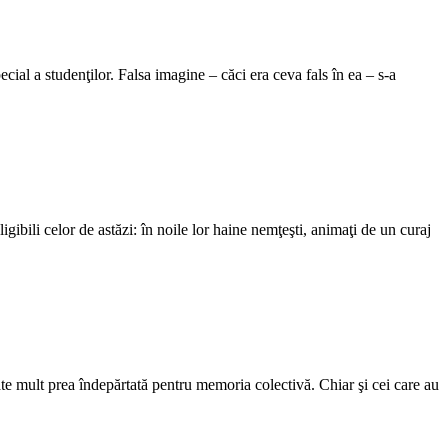
cial a studenţilor. Falsa imagine – căci era ceva fals în ea – s-a
gibili celor de astăzi: în noile lor haine nemţeşti, animaţi de un curaj
itate mult prea îndepărtată pentru memoria colectivă. Chiar şi cei care au