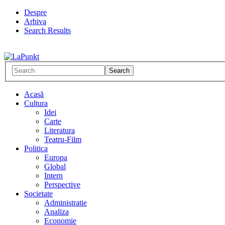
Despre
Arhiva
Search Results
Acasă
Cultura
Idei
Carte
Literatura
Teatru-Film
Politica
Europa
Global
Intern
Perspective
Societate
Administratie
Analiza
Economie