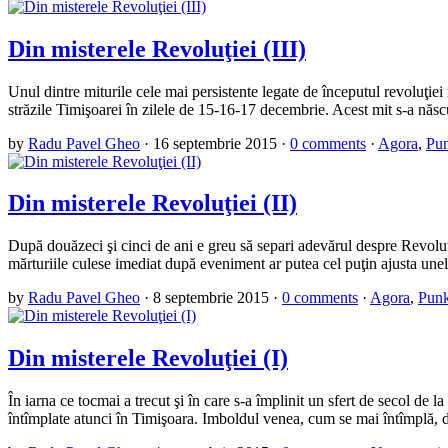
Din misterele Revoluţiei (III)
Unul dintre miturile cele mai persistente legate de începutul revoluţiei 
străzile Timişoarei în zilele de 15-16-17 decembrie. Acest mit s-a născ
by
Radu Pavel Gheo
·
16 septembrie 2015
·
0 comments
·
Agora
,
Pun
Din misterele Revoluţiei (II)
După douăzeci şi cinci de ani e greu să separi adevărul despre Revoluţ
mărturiile culese imediat după eveniment ar putea cel puţin ajusta une
by
Radu Pavel Gheo
·
8 septembrie 2015
·
0 comments
·
Agora
,
Punk
Din misterele Revoluţiei (I)
În iarna ce tocmai a trecut şi în care s-a împlinit un sfert de secol 
întîmplate atunci în Timişoara. Imboldul venea, cum se mai întîmplă,