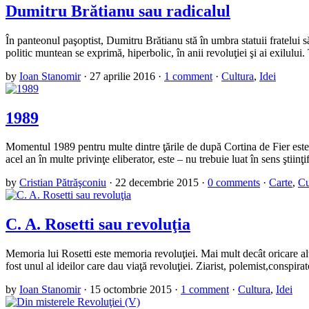
Dumitru Brătianu sau radicalul
În panteonul paşoptist, Dumitru Brătianu stă în umbra statuii fratelui 
politic muntean se exprimă, hiperbolic, în anii revoluţiei şi ai exilului
by
Ioan Stanomir
·
27 aprilie 2016
·
1 comment
·
Cultura
,
Idei
1989
Momentul 1989 pentru multe dintre ţările de după Cortina de Fier este 
acel an în multe privinţe eliberator, este – nu trebuie luat în sens ştiinţ
by
Cristian Pătrăşconiu
·
22 decembrie 2015
·
0 comments
·
Carte
,
Cu
C. A. Rosetti sau revoluţia
Memoria lui Rosetti este memoria revoluţiei. Mai mult decât oricare alt
fost unul al ideilor care dau viaţă revoluţiei. Ziarist, polemist,conspir
by
Ioan Stanomir
·
15 octombrie 2015
·
1 comment
·
Cultura
,
Idei