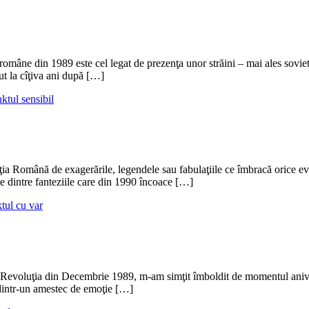
române din 1989 este cel legat de prezenţa unor străini – mai ales sovieti
ut la cîţiva ani după […]
ktul sensibil
ia Română de exagerările, legendele sau fabulaţiile ce îmbracă orice ev
le dintre fanteziile care din 1990 încoace […]
tul cu var
de la Revoluţia din Decembrie 1989, m-am simţit îmboldit de momentul ani
 dintr-un amestec de emoţie […]