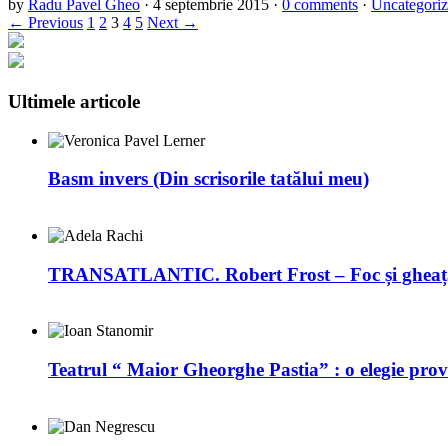
by
Radu Pavel Gheo
·
4 septembrie 2015
·
0 comments
·
Uncategori
← Previous
1
2
3
4
5
Next →
Ultimele articole
Basm invers (Din scrisorile tatălui meu)
TRANSATLANTIC. Robert Frost – Foc și gheaț
Teatrul “ Maior Gheorghe Pastia” : o elegie prov