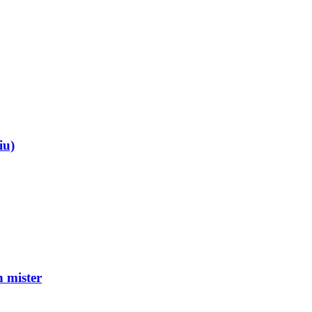
iu)
mister