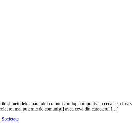
e și metodele aparatului comunist în lupta împotriva a ceea ce a fost so
trolat tot mai puternic de comuniști] avea ceva din caracterul […]
,
Societate