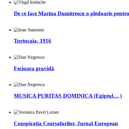
De ce face Marina Dumitrescu o pledoarie pentr
Turtucaia, 1916
Fecioara gravidă
MUSICA PURITAS DOMINICA (Egiptul… )
Conspirația Cearșafurilor, Jurnal European