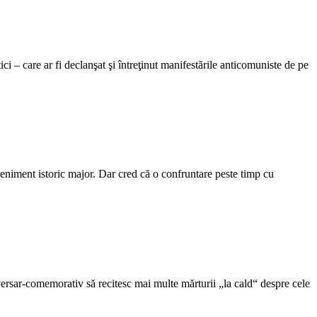
ci – care ar fi declanşat şi întreţinut manifestările anticomuniste de pe
eniment istoric major. Dar cred că o confruntare peste timp cu
versar-comemorativ să recitesc mai multe mărturii „la cald“ despre cele