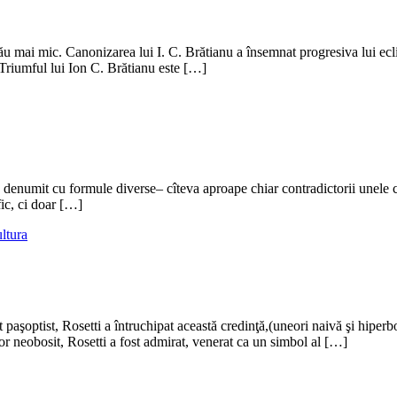
său mai mic. Canonizarea lui I. C. Brătianu a însemnat progresiva lui ecl
. Triumful lui Ion C. Brătianu este […]
denumit cu formule diverse– cîteva aproape chiar contradictorii unele c
ific, ci doar […]
ltura
 paşoptist, Rosetti a întruchipat această credinţă,(uneori naivă şi hiperb
ator neobosit, Rosetti a fost admirat, venerat ca un simbol al […]