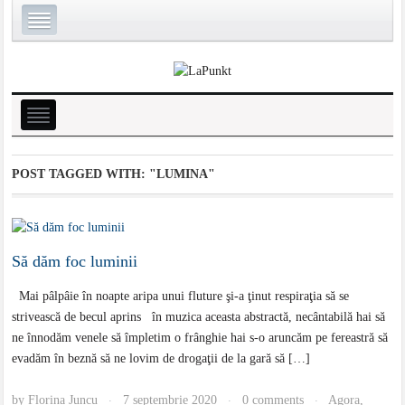
POST TAGGED WITH:
"LUMINA"
Să dăm foc luminii
Mai pâlpâie în noapte aripa unui fluture şi-a ţinut respiraţia să se
strivească de becul aprins în muzica aceasta abstractă, necântabilă hai să
ne înnodăm venele să împletim o frânghie hai s-o aruncăm pe fereastră să
evadăm în beznă să ne lovim de drogaţii de la gară să […]
by
Florina Juncu
7 septembrie 2020
0 comments
Agora
,
·
·
·