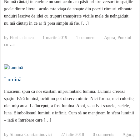
Nu mă căutaţi în cuvinte nu sunt acolo am păşit printre versuri în spaţiile
goale dintre litere acolo este viaţa de noapte din poezii ritmuri vibrante
unduiri lascive de idei cu trupuri transpirate viciile mele de neîngăduit.
nu mă căutaţi în ce ar fi prea simplu să fie. […]
by
Florina Juncu
1 martie 2019
1 comment
Agora
,
Punktul
·
·
·
cu var
Lumină
Fizicienii spun că noi existăm împrumutând lumină. Lumina creează
spațiu. Fără lumină, ochii nu pot observa nimic. Nici forma, nici culorile,
nici mișcarea. La început, a fost lumina. Apoi, s-au ivit soarele, stelele,
luna. Simbolismul luminii e infinit. Cum să ne menținem în sfera luminii
– iată o întrebare care […]
by
Simona Constantinovici
27 iulie 2018
0 comments
Agora
,
·
·
·