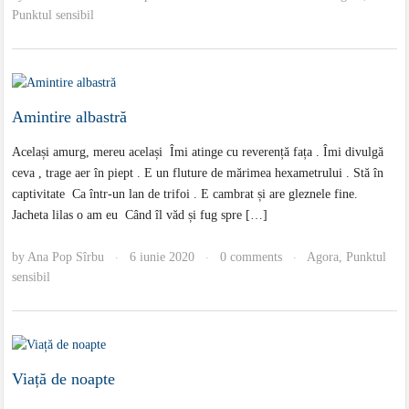
Punktul sensibil
Amintire albastră
Același amurg, mereu același Îmi atinge cu reverență fața . Îmi divulgă
ceva , trage aer în piept . E un fluture de mărimea hexametrului . Stă în
captivitate Ca într-un lan de trifoi . E cambrat și are gleznele fine.
Jacheta lilas o am eu Când îl văd și fug spre […]
by
Ana Pop Sîrbu
6 iunie 2020
0 comments
Agora
,
Punktul
·
·
·
sensibil
Viață de noapte