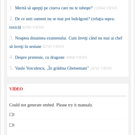
Merită să aştepţi pe cineva care nu te iubeşte?
132844 VIEWS
De ce unii oameni nu se mai pot îndrăgosti? (relaţia supra-
toxică)
83391 VIEWS
Noaptea dinaintea examenului. Cum înveţi când nu mai ai chef
să înveţi în sesiune
82785 VIEWS
Despre prietenie, cu dragoste
40068 VIEWS
Vasile Voiculescu, „În grădina Ghetsemani”
24742 VIEWS
VIDEO
Could not generate embed. Please try it manualy.