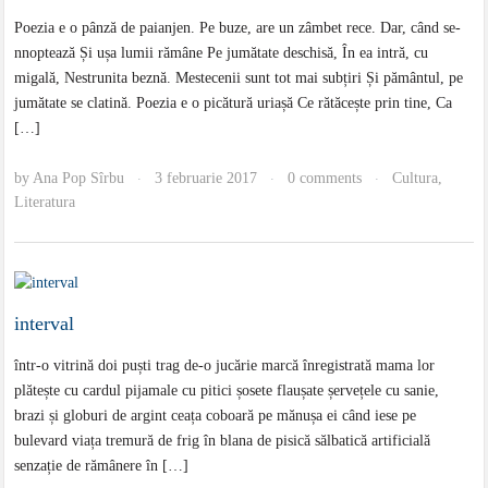
Poezia e o pânză de paianjen. Pe buze, are un zâmbet rece. Dar, când se-
nnoptează Și ușa lumii rămâne Pe jumătate deschisă, În ea intră, cu
migală, Nestrunita beznă. Mestecenii sunt tot mai subțiri Și pământul, pe
jumătate se clatină. Poezia e o picătură uriașă Ce rătăcește prin tine, Ca
[…]
by
Ana Pop Sîrbu
3 februarie 2017
0 comments
Cultura
,
·
·
·
Literatura
interval
într-o vitrină doi puști trag de-o jucărie marcă înregistrată mama lor
plătește cu cardul pijamale cu pitici șosete flaușate șervețele cu sanie,
brazi și globuri de argint ceața coboară pe mănușa ei când iese pe
bulevard viața tremură de frig în blana de pisică sălbatică artificială
senzație de rămânere în […]