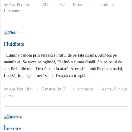
by
Ana Pop Sîrbu
20 iunie 2017
0 comments
Cultura
,
·
·
·
Literatura
Fluiditate
Lumina pândea prin fereastră Praful de pe fața străină. Aluneca pe
mâinile ei, Se așeza pe oglindă, Făcând-o și mai fluidă. Sta pe patul de
aer, Pe liniile moi, Destrămate în afară. Aceeași lumină Pe piatra oarbă,
Leneșă, Împingând nevăzutul, Treaptă cu treaptă…
by
Ana Pop Sîrbu
5 martie 2017
0 comments
Agora
,
Punktul
·
·
·
cu var
Înserare