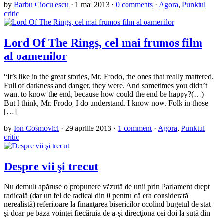
by
Barbu Cioculescu
·
1 mai 2013
·
0 comments
·
Agora
,
Punktul
critic
Lord Of The Rings, cel mai frumos film
al oamenilor
“It’s like in the great stories, Mr. Frodo, the ones that really mattered.
Full of darkness and danger, they were. And sometimes you didn’t
want to know the end, because how could the end be happy?(…)
But I think, Mr. Frodo, I do understand. I know now. Folk in those
[…]
by
Ion Cosmovici
·
29 aprilie 2013
·
1 comment
·
Agora
,
Punktul
critic
Despre vii şi trecut
Nu demult apăruse o propunere văzută de unii prin Parlament drept
radicală (dar un fel de radical din 0 pentru că era considerată
nerealistă) referitoare la finanţarea bisericilor ocolind bugetul de stat
şi doar pe baza voinţei fiecăruia de a-şi direcţiona cei doi la sută din