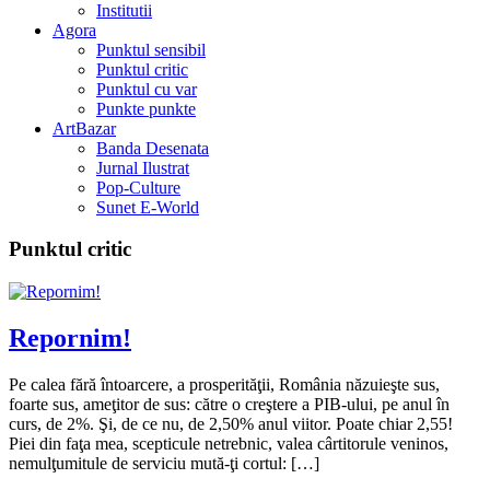
Institutii
Agora
Punktul sensibil
Punktul critic
Punktul cu var
Punkte punkte
ArtBazar
Banda Desenata
Jurnal Ilustrat
Pop-Culture
Sunet E-World
Punktul critic
Repornim!
Pe calea fără întoarcere, a prosperităţii, România năzuieşte sus,
foarte sus, ameţitor de sus: către o creştere a PIB-ului, pe anul în
curs, de 2%. Şi, de ce nu, de 2,50% anul viitor. Poate chiar 2,55!
Piei din faţa mea, scepticule netrebnic, valea cârtitorule veninos,
nemulţumitule de serviciu mută-ţi cortul: […]