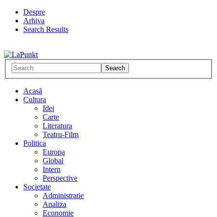
Despre
Arhiva
Search Results
Acasă
Cultura
Idei
Carte
Literatura
Teatru-Film
Politica
Europa
Global
Intern
Perspective
Societate
Administratie
Analiza
Economie