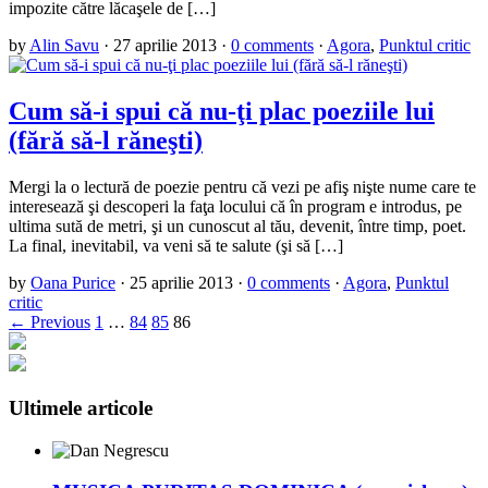
impozite către lăcaşele de […]
by
Alin Savu
·
27 aprilie 2013
·
0 comments
·
Agora
,
Punktul critic
Cum să-i spui că nu-ţi plac poeziile lui
(fără să-l răneşti)
Mergi la o lectură de poezie pentru că vezi pe afiş nişte nume care te
interesează şi descoperi la faţa locului că în program e introdus, pe
ultima sută de metri, şi un cunoscut al tău, devenit, între timp, poet.
La final, inevitabil, va veni să te salute (şi să […]
by
Oana Purice
·
25 aprilie 2013
·
0 comments
·
Agora
,
Punktul
critic
← Previous
1
…
84
85
86
Ultimele articole