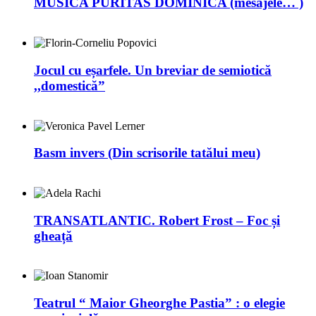
MUSICA PURITAS DOMINICA (mesajele… )
Jocul cu eșarfele. Un breviar de semiotică
,,domestică”
Basm invers (Din scrisorile tatălui meu)
TRANSATLANTIC. Robert Frost – Foc și
gheață
Teatrul “ Maior Gheorghe Pastia” : o elegie