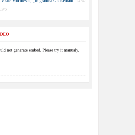
Vasile Voiculescu, „În grădina Ghetsemani”
24742
IEWS
IDEO
uld not generate embed. Please try it manualy.