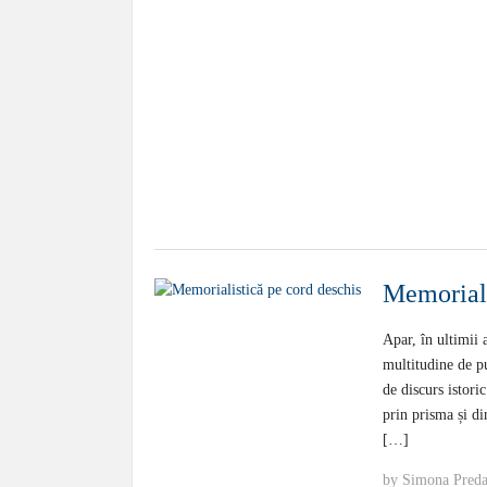
Memoriali
Apar, în ultimii
multitudine de pu
de discurs istori
prin prisma și di
[…]
by
Simona Pred