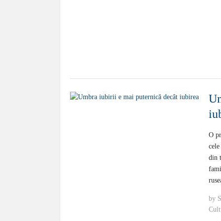
Um
iu
O pr
cele
din 
fami
ruse
by
S
Cult