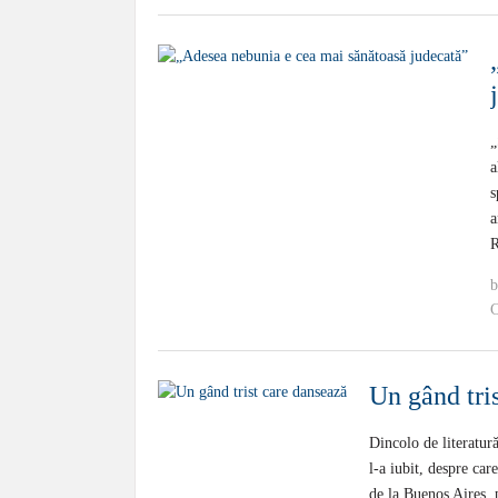
„
a
s
a
R
C
Un gând tri
Dincolo de literatur
l-a iubit, despre car
de la Buenos Aires, 