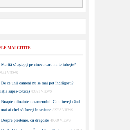
ELE MAI CITITE
Merită să aştepţi pe cineva care nu te iubeşte?
2844 VIEWS
De ce unii oameni nu se mai pot îndrăgosti?
elaţia supra-toxică)
83391 VIEWS
Noaptea dinaintea examenului. Cum înveţi când
 mai ai chef să înveţi în sesiune
82785 VIEWS
Despre prietenie, cu dragoste
40069 VIEWS