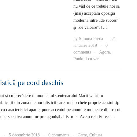
nu văd de ce trebuie noi să
(mai) acceptăm opoziția
modernă între „de succes”
și „de valoare”, […]
by
Simona Preda
21
·
ianuarie 2019
0
·
comments
Agora
,
·
Punktul cu var
stică pe cord deschis
 ani și cu precădere în momentul Centenarului Marii Uniri, o
blicații din zona memorialisticii care, într-o cheie proprie acestui tip
c cu caracteristici aparte, pune accentul pe anumite momente din trecut
n perspectiva anumitor protagoniști ai istoriei. Avem relativ recent
a
5 decembrie 2018
0 comments
Carte
,
Cultura
·
·
·