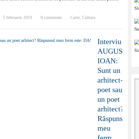
5 februarie 2019
0 comments
Carte
,
Cultura
·
·
Interviu
AUGUSTIN
IOAN:
Sunt un
arhitect-
poet sau
un poet
arhitect?
Răspunsul
meu
ferm