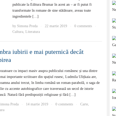
publicate la Editura Brumar în acest an – ar fi putut fi
transformate în romane de sine stătătoare, aveau toate
ingredientele […]
by
Simona Preda
22 martie 2019
0 comments
·
·
·
Cultura
,
Literatura
bra iubirii e mai puternică decât
birea
ozatoare cu impact masiv asupra publicului românesc și una dintre
 mai importante scriitoare din spațiul rusesc, Ludmila Ulițkaia are,
toamna anului trecut, în limba română un roman-parabolă, o saga de
lie cu accente autobiografice care traversează un secol de istorie
ască. Natură fără predispoziții religioase și fără […]
imona Preda
14 martie 2019
0 comments
Carte
,
·
·
·
ura