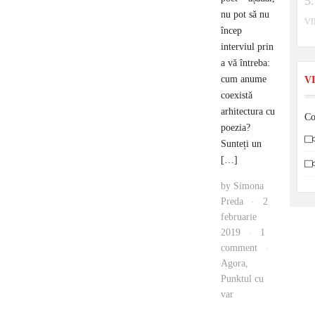
nu pot să nu
V
încep
interviul prin
a vă întreba:
cum anume
V
coexistă
arhitectura cu
Co
poezia?
Sunteți un
[…]
by
Simona
Preda
2
·
februarie
2019
1
·
comment
·
Agora
,
Punktul cu
var