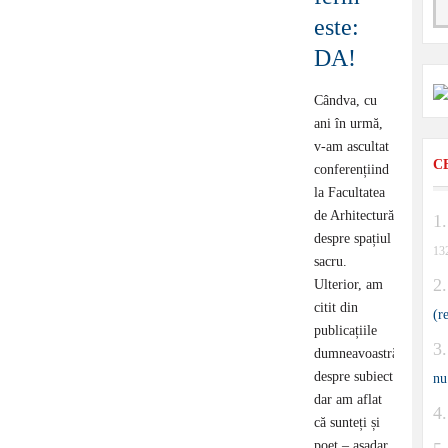
este:
DA!
Cândva, cu
ani în urmă,
v-am ascultat
C
conferențiind
la Facultatea
de Arhitectură
despre spațiul
13
sacru.
Ulterior, am
citit din
(r
publicațiile
dumneavoastră
despre subiect
nu
dar am aflat
că sunteți și
poet – așadar,