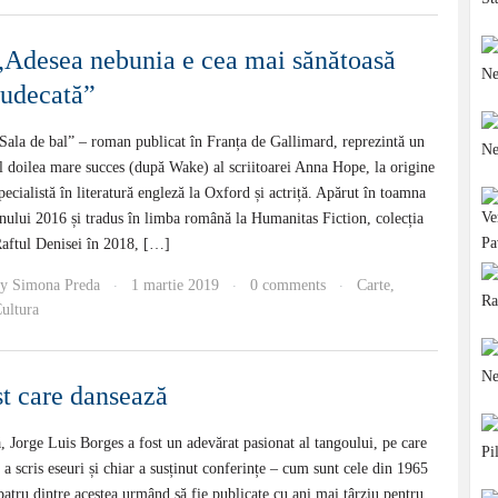
„Adesea nebunia e cea mai sănătoasă
judecată”
Sala de bal” – roman publicat în Franța de Gallimard, reprezintă un
l doilea mare succes (după Wake) al scriitoarei Anna Hope, la origine
pecialistă în literatură engleză la Oxford și actriță. Apărut în toamna
nului 2016 și tradus în limba română la Humanitas Fiction, colecția
aftul Denisei în 2018, […]
by
Simona Preda
1 martie 2019
0 comments
Carte
,
·
·
·
ultura
st care dansează
ă, Jorge Luis Borges a fost un adevărat pasionat al tangoului, pe care
e a scris eseuri și chiar a susținut conferințe – cum sunt cele din 1965
patru dintre acestea urmând să fie publicate cu ani mai târziu pentru