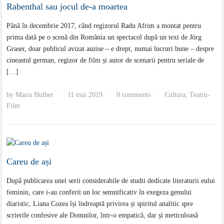
Rabenthal sau jocul de-a moartea
Până în decembrie 2017, când regizorul Radu Afrim a montat pentru
prima dată pe o scenă din România un spectacol după un text de Jörg
Graser, doar publicul avizat auzise – e drept, numai lucruri bune – despre
cineastul german, regizor de film și autor de scenarii pentru seriale de
[…]
by
Maria Hulber
11 mai 2019
0 comments
Cultura
,
Teatru-
·
·
·
Film
Careu de ași
După publicarea unei serii considerabile de studii dedicate literaturii eului
feminin, care i-au conferit un loc semnificativ în exegeza genului
diaristic, Liana Cozea își îndreaptă privirea și spiritul analitic spre
scrierile confesive ale Domnilor, într-o empatică, dar și meticuloasă