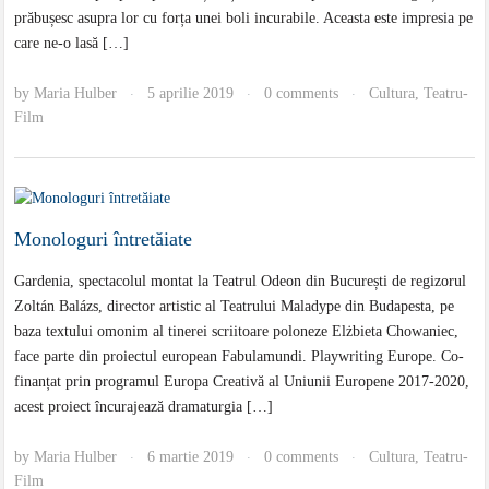
prăbușesc asupra lor cu forța unei boli incurabile. Aceasta este impresia pe
care ne-o lasă […]
by
Maria Hulber
5 aprilie 2019
0 comments
Cultura
,
Teatru-
·
·
·
Film
Monologuri întretăiate
Gardenia, spectacolul montat la Teatrul Odeon din București de regizorul
Zoltán Balázs, director artistic al Teatrului Maladype din Budapesta, pe
baza textului omonim al tinerei scriitoare poloneze Elżbieta Chowaniec,
face parte din proiectul european Fabulamundi. Playwriting Europe. Co-
finanțat prin programul Europa Creativă al Uniunii Europene 2017-2020,
acest proiect încurajează dramaturgia […]
by
Maria Hulber
6 martie 2019
0 comments
Cultura
,
Teatru-
·
·
·
Film