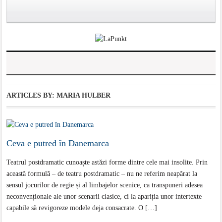
ARTICLES BY: MARIA HULBER
Ceva e putred în Danemarca
Teatrul postdramatic cunoaște astăzi forme dintre cele mai insolite. Prin
această formulă – de teatru postdramatic – nu ne referim neapărat la
sensul jocurilor de regie și al limbajelor scenice, ca transpuneri adesea
neconvenționale ale unor scenarii clasice, ci la apariția unor intertexte
capabile să revigoreze modele deja consacrate. O […]