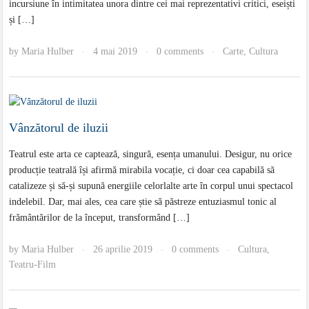
incursiune în intimitatea unora dintre cei mai reprezentativi critici, eseiști
și […]
by
Maria Hulber
4 mai 2019
0 comments
Carte
,
Cultura
·
·
·
Vânzătorul de iluzii
Teatrul este arta ce captează, singură, esența umanului. Desigur, nu orice
producție teatrală își afirmă mirabila vocație, ci doar cea capabilă să
catalizeze și să-și supună energiile celorlalte arte în corpul unui spectacol
indelebil. Dar, mai ales, cea care știe să păstreze entuziasmul tonic al
frământărilor de la început, transformând […]
by
Maria Hulber
26 aprilie 2019
0 comments
Cultura
,
·
·
·
Teatru-Film