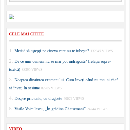
CELE MAI CITITE
Merită să aştepţi pe cineva care nu te iubeşte?
132845 VIEWS
De ce unii oameni nu se mai pot îndrăgosti? (relaţia supra-
toxică)
83395 VIEWS
Noaptea dinaintea examenului. Cum înveţi când nu mai ai chef
să înveţi în sesiune
82785 VIEWS
Despre prietenie, cu dragoste
40072 VIEWS
Vasile Voiculescu, „În grădina Ghetsemani”
24744 VIEWS
VIDEO