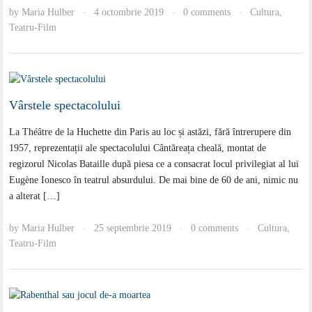
by
Maria Hulber
4 octombrie 2019
0 comments
Cultura
,
·
·
·
Teatru-Film
Vârstele spectacolului
La Théâtre de la Huchette din Paris au loc și astăzi, fără întrerupere din
1957, reprezentații ale spectacolului Cântăreața cheală, montat de
regizorul Nicolas Bataille după piesa ce a consacrat locul privilegiat al lui
Eugène Ionesco în teatrul absurdului. De mai bine de 60 de ani, nimic nu
a alterat […]
by
Maria Hulber
25 septembrie 2019
0 comments
Cultura
,
·
·
·
Teatru-Film