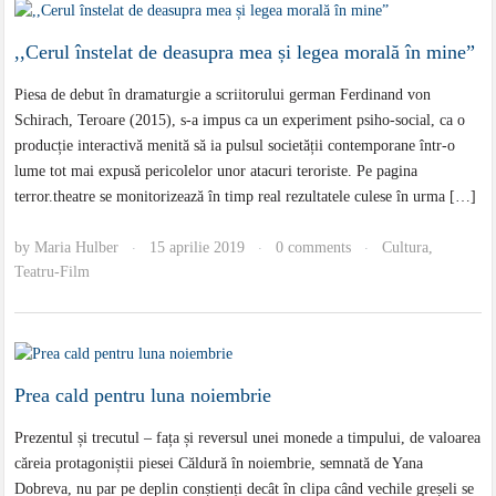
,,Cerul înstelat de deasupra mea și legea morală în mine”
Piesa de debut în dramaturgie a scriitorului german Ferdinand von
Schirach, Teroare (2015), s-a impus ca un experiment psiho-social, ca o
producție interactivă menită să ia pulsul societății contemporane într-o
lume tot mai expusă pericolelor unor atacuri teroriste. Pe pagina
terror.theatre se monitorizează în timp real rezultatele culese în urma […]
by
Maria Hulber
15 aprilie 2019
0 comments
Cultura
,
·
·
·
Teatru-Film
Prea cald pentru luna noiembrie
Prezentul și trecutul – fața și reversul unei monede a timpului, de valoarea
căreia protagoniștii piesei Căldură în noiembrie, semnată de Yana
Dobreva, nu par pe deplin conștienți decât în clipa când vechile greșeli se