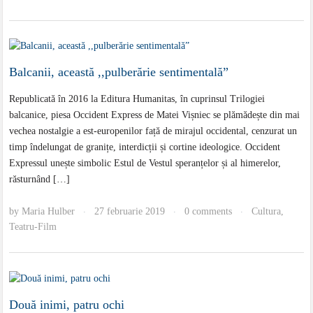
Balcanii, această ,,pulberărie sentimentală”
Republicată în 2016 la Editura Humanitas, în cuprinsul Trilogiei
balcanice, piesa Occident Express de Matei Vișniec se plămădește din mai
vechea nostalgie a est-europenilor față de mirajul occidental, cenzurat un
timp îndelungat de granițe, interdicții și cortine ideologice. Occident
Expressul unește simbolic Estul de Vestul speranțelor și al himerelor,
răsturnând […]
by
Maria Hulber
27 februarie 2019
0 comments
Cultura
,
·
·
·
Teatru-Film
Două inimi, patru ochi