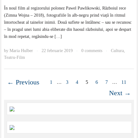
În noul film al regizorului polonez Pawel Pawlikowski, Războiul rece
(Zimna Wojna – 2018), fotografiile în alb-negru prind viață în ritmul
întortocheat al tainelor inimii. Două suflete se întâlnesc – sau se recunosc
– în pragul unei lumi abia eliberate din haosul războiului, apoi se despart
în mod repetat, regăsindu-se […]
by
Maria Hulber
22 februarie 2019
0 comments
Cultura
,
·
·
·
Teatru-Film
← Previous
1
…
3
4
5
6
7
…
11
Next →