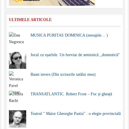
ULTIMELE ARTICOLE
MUSICA PURITAS DOMINICA (mesajele… )
Jocul cu eșarfele. Un breviar de semiotică ,,domestică”
Basm invers (Din scrisorile tatălui meu)
TRANSATLANTIC. Robert Frost – Foc și gheață
Teatrul “ Maior Gheorghe Pastia” : o elegie provincială