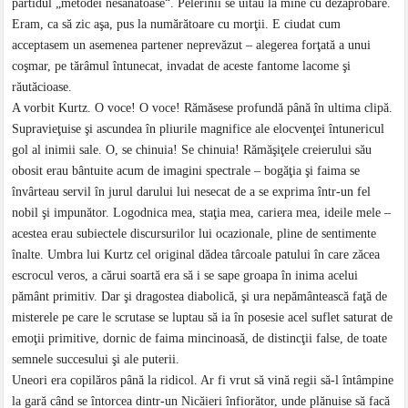
partidul „metodei nesănătoase“. Pelerinii se uitau la mine cu dezaprobare.
Eram, ca să zic aşa, pus la numărătoare cu morţii. E ciudat cum
acceptasem un asemenea partener neprevăzut – alegerea forţată a unui
coşmar, pe tărâmul întunecat, invadat de aceste fantome lacome şi
răutăcioase.
A vorbit Kurtz. O voce! O voce! Rămăsese profundă până în ultima clipă.
Supravieţuise şi ascundea în pliurile magnifice ale elocvenţei întunericul
gol al inimii sale. O, se chinuia! Se chinuia! Rămăşiţele creierului său
obosit erau bântuite acum de imagini spectrale – bogăţia şi faima se
învârteau servil în jurul darului lui nesecat de a se exprima într-un fel
nobil şi impunător. Logodnica mea, staţia mea, cariera mea, ideile mele –
acestea erau subiectele discursurilor lui ocazionale, pline de sentimente
înalte. Umbra lui Kurtz cel original dădea târcoale patului în care zăcea
escrocul veros, a cărui soartă era să i se sape groapa în inima acelui
pământ primitiv. Dar şi dragostea diabolică, şi ura nepământească faţă de
misterele pe care le scrutase se luptau să ia în posesie acel suflet saturat de
emoţii primitive, dornic de faima mincinoasă, de distincţii false, de toate
semnele succesului şi ale puterii.
Uneori era copilăros până la ridicol. Ar fi vrut să vină regii să-l întâmpine
la gară când se întorcea dintr-un Nicăieri înfiorător, unde plănuise să facă