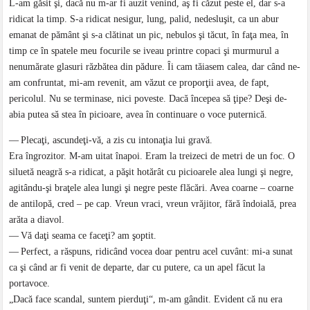
L-am găsit şi, dacă nu m-ar fi auzit venind, aş fi căzut peste el, dar s-a
ridicat la timp. S-a ridicat nesigur, lung, palid, nedesluşit, ca un abur
emanat de pământ şi s-a clătinat un pic, nebulos şi tăcut, în faţa mea, în
timp ce în spatele meu focurile se iveau printre copaci şi murmurul a
nenumărate glasuri răzbătea din pădure. Îi cam tăiasem calea, dar când ne-
am confruntat, mi-am revenit, am văzut ce proporţii avea, de fapt,
pericolul. Nu se terminase, nici poveste. Dacă începea să ţipe? Deşi de-
abia putea să stea în picioare, avea în continuare o voce puternică.
— Plecaţi, ascundeţi-vă, a zis cu intonaţia lui gravă.
Era îngrozitor. M-am uitat înapoi. Eram la treizeci de metri de un foc. O
siluetă neagră s-a ridicat, a păşit hotărât cu picioarele alea lungi şi negre,
agitându-şi braţele alea lungi şi negre peste flăcări. Avea coarne – coarne
de antilopă, cred – pe cap. Vreun vraci, vreun vrăjitor, fără îndoială, prea
arăta a diavol.
— Vă daţi seama ce faceţi? am şoptit.
— Perfect, a răspuns, ridicând vocea doar pentru acel cuvânt: mi-a sunat
ca şi când ar fi venit de departe, dar cu putere, ca un apel făcut la
portavoce.
„Dacă face scandal, suntem pierduţi“, m-am gândit. Evident că nu era