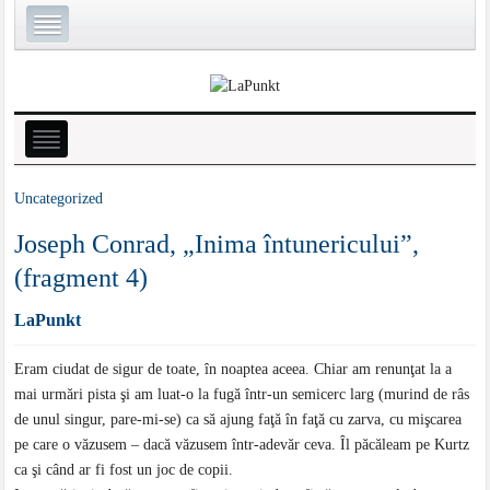
Uncategorized
Joseph Conrad, „Inima întunericului”,
(fragment 4)
LaPunkt
Eram ciudat de sigur de toate, în noaptea aceea. Chiar am renunţat la a
mai urmări pista şi am luat-o la fugă într-un semicerc larg (murind de râs
de unul singur, pare-mi-se) ca să ajung faţă în faţă cu zarva, cu mişcarea
pe care o văzusem – dacă văzusem într-adevăr ceva. Îl păcăleam pe Kurtz
ca şi când ar fi fost un joc de copii.