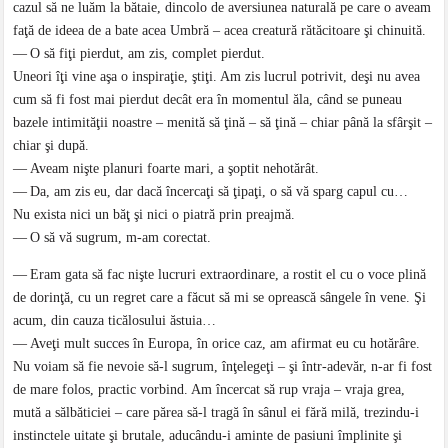
cazul să ne luăm la bătaie, dincolo de aversiunea naturală pe care o aveam
faţă de ideea de a bate acea Umbră – acea creatură rătăcitoare şi chinuită.
— O să fiţi pierdut, am zis, complet pierdut.
Uneori îţi vine aşa o inspiraţie, ştiţi. Am zis lucrul potrivit, deşi nu avea
cum să fi fost mai pierdut decât era în momentul ăla, când se puneau
bazele intimităţii noastre – menită să ţină – să ţină – chiar până la sfârşit –
chiar şi după.
— Aveam nişte planuri foarte mari, a şoptit nehotărât.
— Da, am zis eu, dar dacă încercaţi să ţipaţi, o să vă sparg capul cu…
Nu exista nici un băţ şi nici o piatră prin preajmă.
— O să vă sugrum, m-am corectat.
— Eram gata să fac nişte lucruri extraordinare, a rostit el cu o voce plină
de dorinţă, cu un regret care a făcut să mi se oprească sângele în vene. Şi
acum, din cauza ticălosului ăstuia…
— Aveţi mult succes în Europa, în orice caz, am afirmat eu cu hotărâre.
Nu voiam să fie nevoie să-l sugrum, înţelegeţi – şi într-adevăr, n-ar fi fost
de mare folos, practic vorbind. Am încercat să rup vraja – vraja grea,
mută a sălbăticiei – care părea să-l tragă în sânul ei fără milă, trezindu-i
instinctele uitate şi brutale, aducându-i aminte de pasiuni împlinite şi