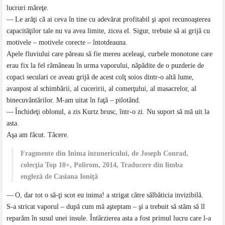
lucruri măreţe.
— Le arăţi că ai ceva în tine cu adevărat profitabil şi apoi recunoaşterea
capacităţilor tale nu va avea limite, zicea el. Sigur, trebuie să ai grijă cu
motivele – motivele corecte – întotdeauna.
Apele fluviului care păreau să fie mereu aceleaşi, curbele monotone care
erau fix la fel rămâneau în urma vaporului, năpădite de o puzderie de
copaci seculari ce aveau grijă de acest colţ soios dintr-o altă lume,
avanpost al schimbării, al cuceririi, al comerţului, al masacrelor, al
binecuvântărilor. M-am uitat în faţă – pilotând.
— Închideţi oblonul, a zis Kurtz brusc, într-o zi. Nu suport să mă uit la
asta.
Aşa am făcut. Tăcere.
Fragmente din Inima întunericului, de Joseph Conrad,
colecţia Top 10+, Polirom, 2014, Traducere din limba
engleză de Casiana Ioniţă
— O, dar tot o să-ţi scot eu inima! a strigat către sălbăticia invizibilă.
S-a stricat vaporul – după cum mă aşteptam – şi a trebuit să stăm să îl
reparăm în susul unei insule. Întârzierea asta a fost primul lucru care l-a