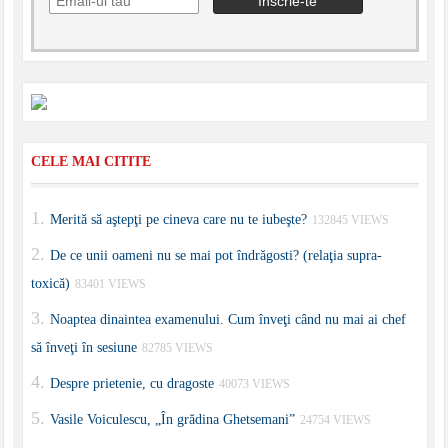
CELE MAI CITITE
Merită să aştepţi pe cineva care nu te iubeşte?
132845 VIEWS
De ce unii oameni nu se mai pot îndrăgosti? (relaţia supra-
toxică)
83401 VIEWS
Noaptea dinaintea examenului. Cum înveţi când nu mai ai chef
să înveţi în sesiune
82785 VIEWS
Despre prietenie, cu dragoste
40073 VIEWS
Vasile Voiculescu, „În grădina Ghetsemani”
24754 VIEWS