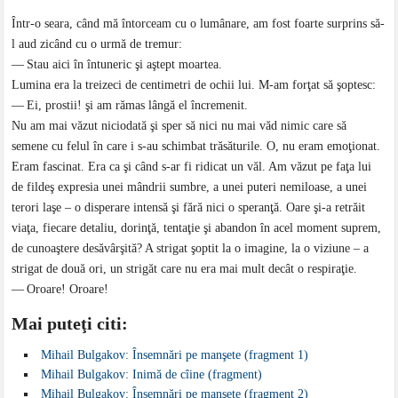
Într-o seara, când mă întorceam cu o lumânare, am fost foarte surprins să-
l aud zicând cu o urmă de tremur:
— Stau aici în întuneric şi aştept moartea.
Lumina era la treizeci de centimetri de ochii lui. M-am forţat să şoptesc:
— Ei, prostii! şi am rămas lângă el încremenit.
Nu am mai văzut niciodată şi sper să nici nu mai văd nimic care să
semene cu felul în care i s-au schimbat trăsăturile. O, nu eram emoţionat.
Eram fascinat. Era ca şi când s-ar fi ridicat un văl. Am văzut pe faţa lui
de fildeş expresia unei mândrii sumbre, a unei puteri nemiloase, a unei
terori laşe – o disperare intensă şi fără nici o speranţă. Oare şi-a retrăit
viaţa, fiecare detaliu, dorinţă, tentaţie şi abandon în acel moment suprem,
de cunoaştere desăvârşită? A strigat şoptit la o imagine, la o viziune – a
strigat de două ori, un strigăt care nu era mai mult decât o respiraţie.
— Oroare! Oroare!
Mai puteţi citi:
Mihail Bulgakov: Însemnări pe manşete (fragment 1)
Mihail Bulgakov: Inimă de cîine (fragment)
Mihail Bulgakov: Însemnări pe manşete (fragment 2)