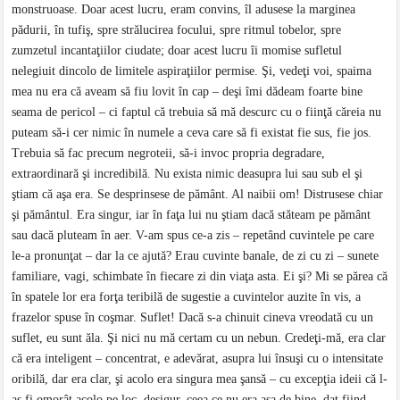
monstruoase. Doar acest lucru, eram convins, îl adusese la marginea
pădurii, în tufiş, spre strălucirea focului, spre ritmul tobelor, spre
zumzetul incantaţiilor ciudate; doar acest lucru îi momise sufletul
nelegiuit dincolo de limitele aspiraţiilor permise. Şi, vedeţi voi, spaima
mea nu era că aveam să fiu lovit în cap – deşi îmi dădeam foarte bine
seama de pericol – ci faptul că trebuia să mă descurc cu o fiinţă căreia nu
puteam să-i cer nimic în numele a ceva care să fi existat fie sus, fie jos.
Trebuia să fac precum negroteii, să-i invoc propria degradare,
extraordinară şi incredibilă. Nu exista nimic deasupra lui sau sub el şi
ştiam că aşa era. Se desprinsese de pământ. Al naibii om! Distrusese chiar
şi pământul. Era singur, iar în faţa lui nu ştiam dacă stăteam pe pământ
sau dacă pluteam în aer. V-am spus ce-a zis – repetând cuvintele pe care
le-a pronunţat – dar la ce ajută? Erau cuvinte banale, de zi cu zi – sunete
familiare, vagi, schimbate în fiecare zi din viaţa asta. Ei şi? Mi se părea că
în spatele lor era forţa teribilă de sugestie a cuvintelor auzite în vis, a
frazelor spuse în coşmar. Suflet! Dacă s-a chinuit cineva vreodată cu un
suflet, eu sunt ăla. Şi nici nu mă certam cu un nebun. Credeţi-mă, era clar
că era inteligent – concentrat, e adevărat, asupra lui însuşi cu o intensitate
oribilă, dar era clar, şi acolo era singura mea şansă – cu excepţia ideii că l-
aş fi omorât acolo pe loc, desigur, ceea ce nu era aşa de bine, dat fiind