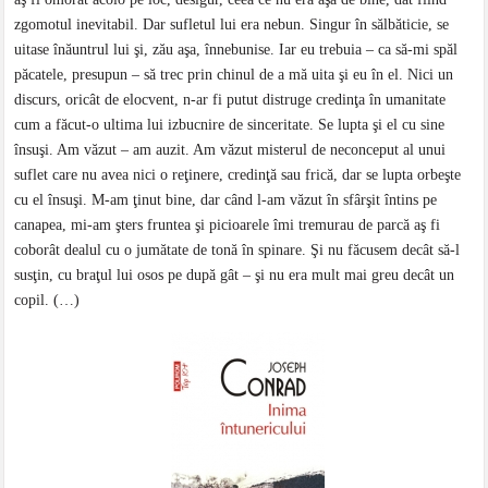
zgomotul inevitabil. Dar sufletul lui era nebun. Singur în sălbăticie, se
uitase înăuntrul lui şi, zău aşa, înnebunise. Iar eu trebuia – ca să-mi spăl
păcatele, presupun – să trec prin chinul de a mă uita şi eu în el. Nici un
discurs, oricât de elocvent, n-ar fi putut distruge credinţa în umanitate
cum a făcut-o ultima lui izbucnire de sinceritate. Se lupta şi el cu sine
însuşi. Am văzut – am auzit. Am văzut misterul de neconceput al unui
suflet care nu avea nici o reţinere, credinţă sau frică, dar se lupta orbeşte
cu el însuşi. M-am ţinut bine, dar când l-am văzut în sfârşit întins pe
canapea, mi-am şters fruntea şi picioarele îmi tremurau de parcă aş fi
coborât dealul cu o jumătate de tonă în spinare. Şi nu făcusem decât să-l
susţin, cu braţul lui osos pe după gât – şi nu era mult mai greu decât un
copil. (…)