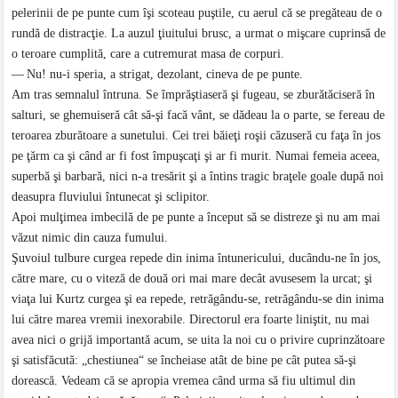
pelerinii de pe punte cum îşi scoteau puştile, cu aerul că se pregăteau de o
rundă de distracţie. La auzul ţiuitului brusc, a urmat o mişcare cuprinsă de
o teroare cumplită, care a cutremurat masa de corpuri.
— Nu! nu-i speria, a strigat, dezolant, cineva de pe punte.
Am tras semnalul întruna. Se împrăştiaseră şi fugeau, se zburătăciseră în
salturi, se ghemuiseră cât să-şi facă vânt, se dădeau la o parte, se fereau de
teroarea zburătoare a sunetului. Cei trei băieţi roşii căzuseră cu faţa în jos
pe ţărm ca şi când ar fi fost împuşcaţi şi ar fi murit. Numai femeia aceea,
superbă şi barbară, nici n-a tresărit şi a întins tragic braţele goale după noi
deasupra fluviului întunecat şi sclipitor.
Apoi mulţimea imbecilă de pe punte a început să se distreze şi nu am mai
văzut nimic din cauza fumului.
Şuvoiul tulbure curgea repede din inima întunericului, ducându-ne în jos,
către mare, cu o viteză de două ori mai mare decât avusesem la urcat; şi
viaţa lui Kurtz curgea şi ea repede, retrăgându-se, retrăgându-se din inima
lui către marea vremii inexorabile. Directorul era foarte liniştit, nu mai
avea nici o grijă importantă acum, se uita la noi cu o privire cuprinzătoare
şi satisfăcută: „chestiunea“ se încheiase atât de bine pe cât putea să-şi
dorească. Vedeam că se apropia vremea când urma să fiu ultimul din