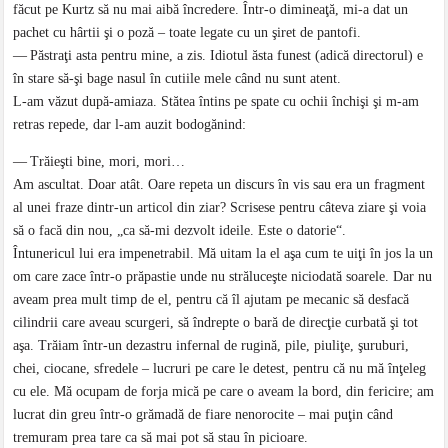
făcut pe Kurtz să nu mai aibă încredere. Într-o dimineaţă, mi-a dat un
pachet cu hârtii şi o poză – toate legate cu un şiret de pantofi.
— Păstraţi asta pentru mine, a zis. Idiotul ăsta funest (adică directorul) e
în stare să-şi bage nasul în cutiile mele când nu sunt atent.
L-am văzut după-amiaza. Stătea întins pe spate cu ochii închişi şi m-am
retras repede, dar l-am auzit bodogănind:
— Trăieşti bine, mori, mori…
Am ascultat. Doar atât. Oare repeta un discurs în vis sau era un fragment
al unei fraze dintr-un articol din ziar? Scrisese pentru câteva ziare şi voia
să o facă din nou, „ca să-mi dezvolt ideile. Este o datorie“.
Întunericul lui era impenetrabil. Mă uitam la el aşa cum te uiţi în jos la un
om care zace într-o prăpastie unde nu străluceşte niciodată soarele. Dar nu
aveam prea mult timp de el, pentru că îl ajutam pe mecanic să desfacă
cilindrii care aveau scurgeri, să îndrepte o bară de direcţie curbată şi tot
aşa. Trăiam într-un dezastru infernal de rugină, pile, piuliţe, şuruburi,
chei, ciocane, sfredele – lucruri pe care le detest, pentru că nu mă înţeleg
cu ele. Mă ocupam de forja mică pe care o aveam la bord, din fericire; am
lucrat din greu într-o grămadă de fiare nenorocite – mai puţin când
tremuram prea tare ca să mai pot să stau în picioare.