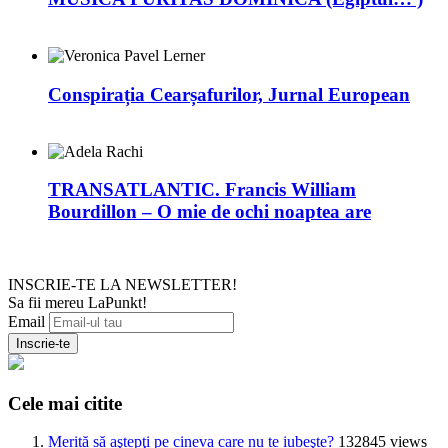
Conspirația Cearșafurilor, Jurnal European
TRANSATLANTIC. Francis William
Bourdillon – O mie de ochi noaptea are
INSCRIE-TE LA NEWSLETTER!
Sa fii mereu LaPunkt!
Email
Cele mai citite
Merită să aştepţi pe cineva care nu te iubeşte?
132845 views