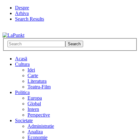
Despre
Arhiva
Search Results
Acasă
Cultura
Idei
Carte
Literatura
Teatru-Film
Politica
Europa
Global
Intern
Perspective
Societate
Administratie
Analiza
Economie