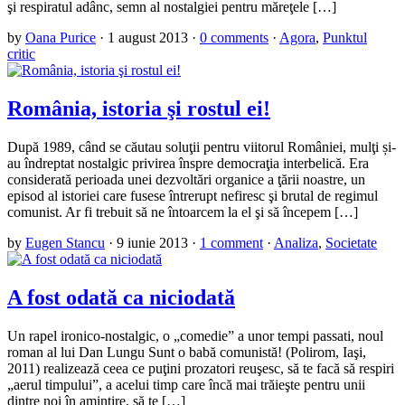
şi respiratul adânc, semn al nostalgiei pentru măreţele […]
by
Oana Purice
·
1 august 2013
·
0 comments
·
Agora
,
Punktul
critic
România, istoria şi rostul ei!
După 1989, când se căutau soluţii pentru viitorul României, mulţi și-
au îndreptat nostalgic privirea înspre democraţia interbelică. Era
considerată perioada unei dezvoltări organice a ţării noastre, un
episod al istoriei care fusese întrerupt nefiresc şi brutal de regimul
comunist. Ar fi trebuit să ne întoarcem la el şi să începem […]
by
Eugen Stancu
·
9 iunie 2013
·
1 comment
·
Analiza
,
Societate
A fost odată ca niciodată
Un rapel ironico-nostalgic, o „comedie” a unor tempi passati, noul
roman al lui Dan Lungu Sunt o babă comunistă! (Polirom, Iaşi,
2011) realizează ceea ce puţini prozatori reuşesc, să te facă să respiri
„aerul timpului”, a acelui timp care încă mai trăieşte pentru unii
dintre noi în amintire, să te […]