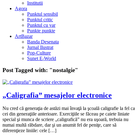
Institutii
Agora
Punktul sensibil
Punktul critic
Punktul cu var
Punkte punkte
ArtBazar
Banda Desenata
Jurnal Ilustrat
Pop-Culture
Sunet E-World
Post Tagged with:
"nostalgie"
„Caligrafia” mesajelor electronice
Nu cred că generaţia de astăzi mai învaţă la şcoală caligrafie la fel ca
cei din generaţiile anterioare. Exerciţiile se făceau pe caiete liniate
special şi munca de scriere „caligrafică” nu era uşoară, trebuia nu
numai multă răbdare, dar şi un anumit fel de peniţe, care să
diferenţieze liniile: cele […]