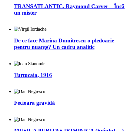
TRANSATLANTIC. Raymond Carver – Încă
un mister
De ce face Marina Dumitrescu o pledoarie
pentru nuanțe? Un cadru analitic
Turtucaia, 1916
Fecioara gravidă
MUSICA PURITAS DOMINICA (Egiptul… )