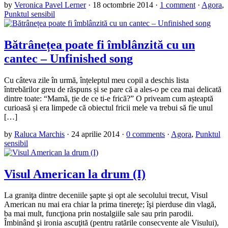
by
Veronica Pavel Lerner
·
18 octombrie 2014
·
1 comment
·
Agora
,
Punktul sensibil
Bătrânețea poate fi îmblânzită cu un
cantec – Unfinished song
Cu câteva zile în urmă, înțeleptul meu copil a deschis lista
întrebărilor greu de răspuns și se pare că a ales-o pe cea mai delicată
dintre toate: “Mamă, ție de ce ti-e frică?” O priveam cum așteaptă
curioasă și era limpede că obiectul fricii mele va trebui să fie unul
[…]
by
Raluca Marchis
·
24 aprilie 2014
·
0 comments
·
Agora
,
Punktul
sensibil
Visul American la drum (I)
La graniţa dintre deceniile şapte şi opt ale secolului trecut, Visul
American nu mai era chiar la prima tinereţe; îşi pierduse din vlagă,
ba mai mult, funcţiona prin nostalgiile sale sau prin parodii.
Îmbinând şi ironia ascuţită (pentru ratările consecvente ale Visului),