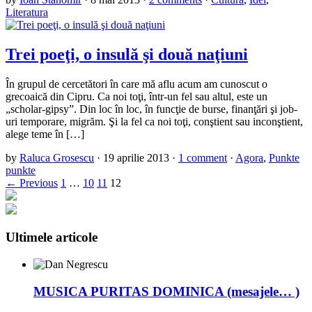
Literatura
Trei poeţi, o insulă şi două naţiuni
În grupul de cercetători în care mă aflu acum am cunoscut o
grecoaică din Cipru. Ca noi toţi, într-un fel sau altul, este un
„scholar-gipsy”. Din loc în loc, în funcţie de burse, finanţări şi job-
uri temporare, migrăm. Şi la fel ca noi toţi, conştient sau inconştient,
alege teme în […]
by
Raluca Grosescu
·
19 aprilie 2013
·
1 comment
·
Agora
,
Punkte
punkte
← Previous
1
…
10
11
12
Ultimele articole
MUSICA PURITAS DOMINICA (mesajele… )