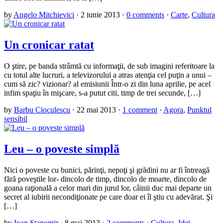
by
Angelo Mitchievici
·
2 iunie 2013
·
0 comments
·
Carte
,
Cultura
Un cronicar ratat
O ştire, pe banda strâmtă cu informaţii, de sub imagini referitoare la
cu totul alte lucruri, a televizorului a atras atenţia cel puţin a unui –
cum să zic? vizionar? al emisiunii Într-o zi din luna aprilie, pe acel
infim spaţiu în mişcare, s-a putut citi, timp de trei secunde, […]
by
Barbu Cioculescu
·
22 mai 2013
·
1 comment
·
Agora
,
Punktul
sensibil
Leu – o poveste simplă
Nici o poveste cu bunici, părinţi, nepoţi şi grădini nu ar fi întreagă
fără poveştile lor- dincolo de timp, dincolo de moarte, dincolo de
goana raţională a celor mari din jurul lor, câinii duc mai departe un
secret al iubirii necondiţionate pe care doar ei îl ştiu cu adevărat. Şi
[…]
by
Ioan Stanomir
·
8 mai 2013
·
2 comments
·
Cultura
,
Idei
,