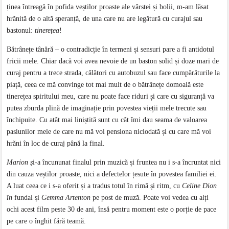
ținea întreagă în pofida veștilor proaste ale vârstei și bolii, m-am lăsat
hrănită de o altă speranță, de una care nu are legătură cu curajul sau
bastonul:
tinere
ț
ea
!
Bătrânețe tânără – o contradicție în termeni și sensuri pare a fi antidotul
fricii mele. Chiar dacă voi avea nevoie de un baston solid și doze mari de
curaj pentru a trece strada, călători cu autobuzul sau face cumpărăturile la
piață, ceea ce mă convinge tot mai mult de o bătrânețe domoală este
tinerețea spiritului meu, care nu poate face riduri și care cu siguranță va
putea zburda plină de imaginație prin povestea vieții mele trecute sau
închipuite. Cu atât mai liniștită sunt cu cât îmi dau seama de valoarea
pasiunilor mele de care nu mă voi pensiona niciodată și cu care mă voi
hrăni în loc de curaj până la final.
Marion
ș
i-a încununat finalul prin muzică și fruntea nu i s-a încruntat nici
din cauza veștilor proaste, nici a defectelor țesute în povestea familiei ei.
A luat ceea ce i s-a oferit și a tradus totul în rimă și ritm, cu
Celine Dion
în
fundal și
Gemma Artenton
pe post de muză. Poate voi vedea cu alți
ochi acest film peste 30 de ani, însă pentru moment este o porție de pace
pe care o înghit fără teamă.