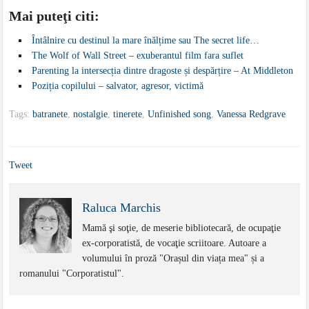
Mai puteţi citi:
Întâlnire cu destinul la mare înălțime sau The secret life…
The Wolf of Wall Street – exuberantul film fara suflet
Parenting la intersecția dintre dragoste și despărțire – At Middleton
Poziția copilului – salvator, agresor, victimă
Tags:
batranete
,
nostalgie
,
tinerete
,
Unfinished song
,
Vanessa Redgrave
Tweet
Raluca Marchis
Mamă şi soţie, de meserie bibliotecară, de ocupaţie
ex-corporatistă, de vocaţie scriitoare. Autoare a
volumului în proză "Orașul din viața mea" și a
romanului "Corporatistul".