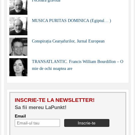
Fecioara gravidă
MUSICA PURITAS DOMINICA (Egiptul… )
Conspirația Cearșafurilor, Jurnal European
TRANSATLANTIC. Francis William Bourdillon – O
mie de ochi noaptea are
INSCRIE-TE LA NEWSLETTER!
Sa fii mereu LaPunkt!
Email