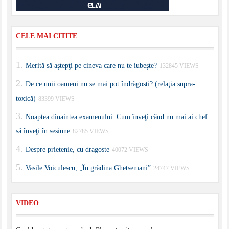
CELE MAI CITITE
Merită să aştepţi pe cineva care nu te iubeşte?
132845 VIEWS
De ce unii oameni nu se mai pot îndrăgosti? (relaţia supra-
toxică)
83399 VIEWS
Noaptea dinaintea examenului. Cum înveţi când nu mai ai chef
să înveţi în sesiune
82785 VIEWS
Despre prietenie, cu dragoste
40072 VIEWS
Vasile Voiculescu, „În grădina Ghetsemani”
24747 VIEWS
VIDEO