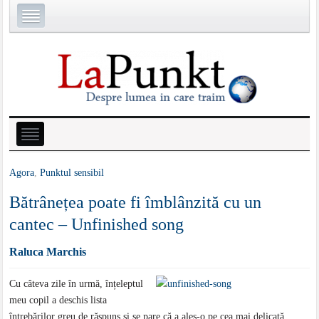
Agora
,
Punktul sensibil
Bătrânețea poate fi îmblânzită cu un
cantec – Unfinished song
Raluca Marchis
Cu câteva zile în urmă, înțeleptul
meu copil a deschis lista
întrebărilor greu de răspuns și se pare că a ales-o pe cea mai delicată