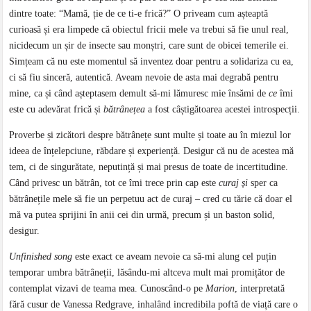
dintre toate: “Mamă, ție de ce ti-e frică?” O priveam cum așteaptă
curioasă și era limpede că obiectul fricii mele va trebui să fie unul real,
nicidecum un șir de insecte sau monștri, care sunt de obicei temerile ei.
Simțeam că nu este momentul să inventez doar pentru a solidariza cu ea,
ci să fiu sinceră, autentică. Aveam nevoie de asta mai degrabă pentru
mine, ca și când așteptasem demult să-mi lămuresc mie însămi de
ce
îmi
este cu adevărat frică și
bătrâne
ț
ea
a fost câștigătoarea acestei introspecții.
Proverbe și zicători despre bătrânețe sunt multe și toate au în miezul lor
ideea de înțelepciune, răbdare și experiență. Desigur că nu de acestea mă
tem, ci de singurătate, neputință și mai presus de toate de incertitudine.
Când privesc un bătrân, tot ce îmi trece prin cap este
curaj
ș
i
sper ca
bătrânețile mele să fie un perpetuu act de curaj – cred cu tărie că doar el
mă va putea sprijini în anii cei din urmă, precum și un baston solid,
desigur.
Unfinished song
este exact ce aveam nevoie ca să-mi alung cel puțin
temporar umbra bătrâneții, lăsându-mi altceva mult mai promițător de
contemplat vizavi de teama mea. Cunoscând-o pe
Marion
, interpretată
fără cusur de Vanessa Redgrave, inhalând incredibila poftă de viață care o