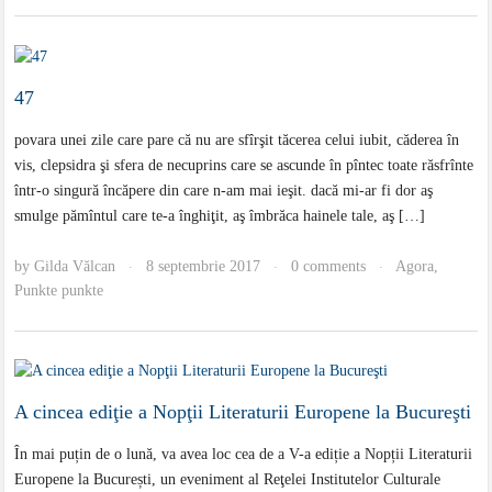
47
povara unei zile care pare că nu are sfîrşit tăcerea celui iubit, căderea în
vis, clepsidra şi sfera de necuprins care se ascunde în pîntec toate răsfrînte
într-o singură încăpere din care n-am mai ieşit. dacă mi-ar fi dor aş
smulge pămîntul care te-a înghiţit, aş îmbrăca hainele tale, aş […]
by
Gilda Vălcan
8 septembrie 2017
0 comments
Agora
,
·
·
·
Punkte punkte
A cincea ediţie a Nopţii Literaturii Europene la Bucureşti
În mai puțin de o lună, va avea loc cea de a V-a ediție a Nopții Literaturii
Europene la București, un eveniment al Reţelei Institutelor Culturale