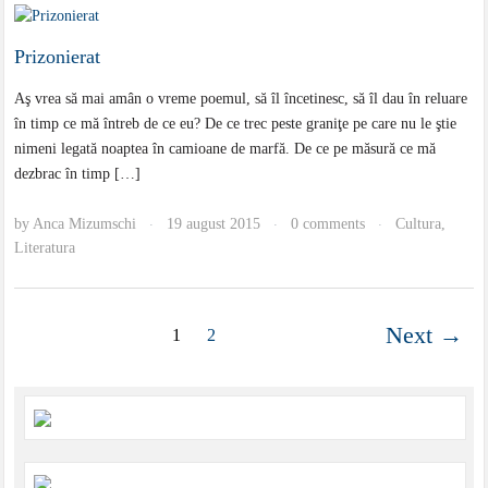
Prizonierat
Aş vrea să mai amân o vreme poemul, să îl încetinesc, să îl dau în reluare
în timp ce mă întreb de ce eu? De ce trec peste graniţe pe care nu le ştie
nimeni legată noaptea în camioane de marfă. De ce pe măsură ce mă
dezbrac în timp […]
by
Anca Mizumschi
19 august 2015
0 comments
Cultura
,
·
·
·
Literatura
Next →
1
2