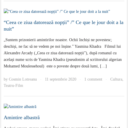
“Ceea ce ziua datorează nopții” /” Ce que le jour doit a la
nuit”
„Suntem prizonierii amintirilor noastre. Ochii închiși ne povestesc;
deschiși, ne fac să ne vedem pe noi înșine.” Yasmina Khadra Filmul lui
Alexandre Arcady („Ceea ce ziua datorează nopții”), după romanul cu
același nume scris de Yasmina Khadra (pseudonim al scriitorului algerian
Mohamed Moulessehoul) este o poveste despre două lumi, […]
by
Cosmin Lotreanu
11 septembrie 2020
1 comment
Cultura
,
·
·
·
Teatru-Film
Amintire albastră