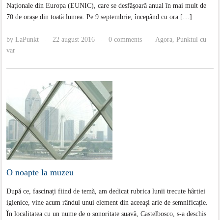
Naţionale din Europa (EUNIC), care se desfăşoară anual în mai mult de
70 de orașe din toată lumea. Pe 9 septembrie, începând cu ora […]
by
LaPunkt
22 august 2016
0 comments
Agora
,
Punktul cu
·
·
·
var
O noapte la muzeu
După ce, fascinați fiind de temă, am dedicat rubrica lunii trecute hârtiei
igienice, vine acum rândul unui element din aceeași arie de semnificație.
În localitatea cu un nume de o sonoritate suavă, Castelbosco, s-a deschis