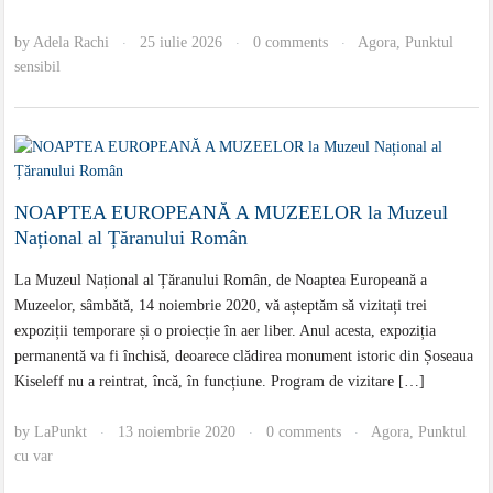
by
Adela Rachi
25 iulie 2026
0 comments
Agora
,
Punktul
·
·
·
sensibil
NOAPTEA EUROPEANĂ A MUZEELOR la Muzeul
Național al Țăranului Român
La Muzeul Național al Țăranului Român, de Noaptea Europeană a
Muzeelor, sâmbătă, 14 noiembrie 2020, vă așteptăm să vizitați trei
expoziții temporare și o proiecție în aer liber. Anul acesta, expoziția
permanentă va fi închisă, deoarece clădirea monument istoric din Șoseaua
Kiseleff nu a reintrat, încă, în funcțiune. Program de vizitare […]
by
LaPunkt
13 noiembrie 2020
0 comments
Agora
,
Punktul
·
·
·
cu var