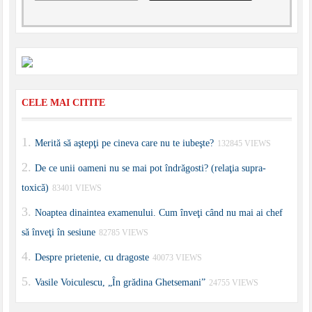
CELE MAI CITITE
Merită să aştepţi pe cineva care nu te iubeşte?
132845 VIEWS
De ce unii oameni nu se mai pot îndrăgosti? (relaţia supra-
toxică)
83401 VIEWS
Noaptea dinaintea examenului. Cum înveţi când nu mai ai chef
să înveţi în sesiune
82785 VIEWS
Despre prietenie, cu dragoste
40073 VIEWS
Vasile Voiculescu, „În grădina Ghetsemani”
24755 VIEWS