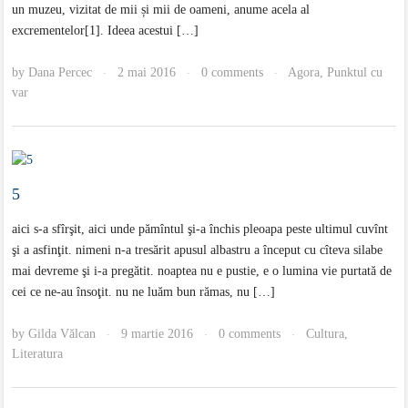
un muzeu, vizitat de mii și mii de oameni, anume acela al
excrementelor[1]. Ideea acestui […]
by
Dana Percec
2 mai 2016
0 comments
Agora
,
Punktul cu
·
·
·
var
5
aici s-a sfîrşit, aici unde pămîntul şi-a închis pleoapa peste ultimul cuvînt
şi a asfinţit. nimeni n-a tresărit apusul albastru a început cu cîteva silabe
mai devreme şi i-a pregătit. noaptea nu e pustie, e o lumina vie purtată de
cei ce ne-au însoţit. nu ne luăm bun rămas, nu […]
by
Gilda Vălcan
9 martie 2016
0 comments
Cultura
,
·
·
·
Literatura