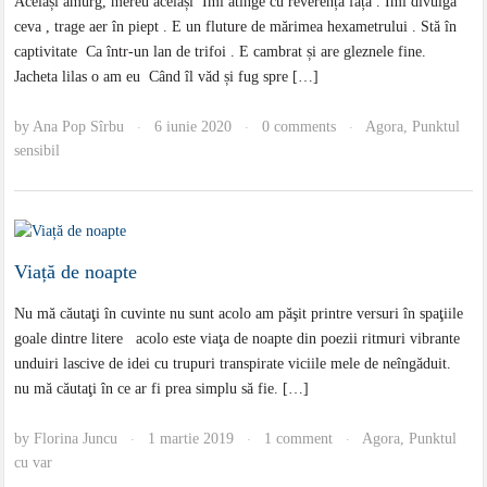
Același amurg, mereu același Îmi atinge cu reverență fața . Îmi divulgă
ceva , trage aer în piept . E un fluture de mărimea hexametrului . Stă în
captivitate Ca într-un lan de trifoi . E cambrat și are gleznele fine.
Jacheta lilas o am eu Când îl văd și fug spre […]
by
Ana Pop Sîrbu
6 iunie 2020
0 comments
Agora
,
Punktul
·
·
·
sensibil
Viață de noapte
Nu mă căutaţi în cuvinte nu sunt acolo am păşit printre versuri în spaţiile
goale dintre litere acolo este viaţa de noapte din poezii ritmuri vibrante
unduiri lascive de idei cu trupuri transpirate viciile mele de neîngăduit.
nu mă căutaţi în ce ar fi prea simplu să fie. […]
by
Florina Juncu
1 martie 2019
1 comment
Agora
,
Punktul
·
·
·
cu var