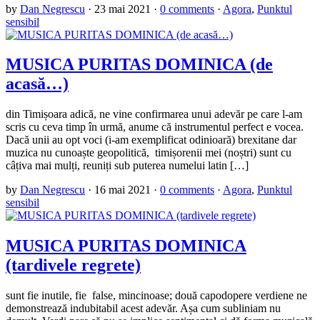
by
Dan Negrescu
·
23 mai 2021
·
0 comments
·
Agora
,
Punktul
sensibil
MUSICA PURITAS DOMINICA (de
acasă…)
din Timișoara adică, ne vine confirmarea unui adevăr pe care l-am
scris cu ceva timp în urmă, anume că instrumentul perfect e vocea.
Dacă unii au opt voci (i-am exemplificat odinioară) brexitane dar
muzica nu cunoaște geopolitică, timișorenii mei (noștri) sunt cu
câțiva mai mulți, reuniți sub puterea numelui latin […]
by
Dan Negrescu
·
16 mai 2021
·
0 comments
·
Agora
,
Punktul
sensibil
MUSICA PURITAS DOMINICA
(tardivele regrete)
sunt fie inutile, fie false, mincinoase; două capodopere verdiene ne
demonstrează indubitabil acest adevăr. Așa cum subliniam nu