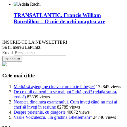
TRANSATLANTIC. Francis William
Bourdillon – O mie de ochi noaptea are
INSCRIE-TE LA NEWSLETTER!
Sa fii mereu LaPunkt!
Email
Cele mai citite
Merită să aştepţi pe cineva care nu te iubeşte?
132845 views
De ce unii oameni nu se mai pot îndrăgosti? (relaţia supra-
toxică)
83399 views
Noaptea dinaintea examenului. Cum înveţi când nu mai ai
chef să înveţi în sesiune
82785 views
Despre prietenie, cu dragoste
40072 views
Vasile Voiculescu, „În grădina Ghetsemani”
24746 views