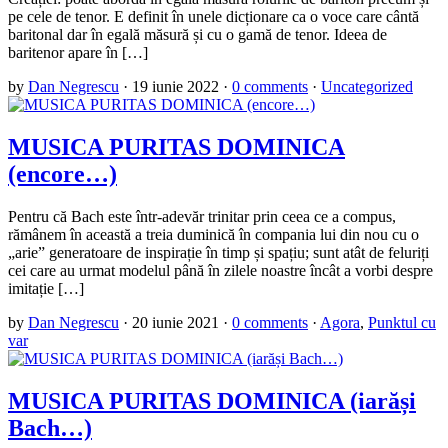
pe cele de tenor. E definit în unele dicționare ca o voce care cântă
baritonal dar în egală măsură și cu o gamă de tenor. Ideea de
baritenor apare în […]
by
Dan Negrescu
·
19 iunie 2022
·
0 comments
·
Uncategorized
MUSICA PURITAS DOMINICA
(encore…)
Pentru că Bach este într-adevăr trinitar prin ceea ce a compus,
rămânem în această a treia duminică în compania lui din nou cu o
„arie” generatoare de inspirație în timp și spațiu; sunt atât de feluriți
cei care au urmat modelul până în zilele noastre încât a vorbi despre
imitație […]
by
Dan Negrescu
·
20 iunie 2021
·
0 comments
·
Agora
,
Punktul cu
var
MUSICA PURITAS DOMINICA (iarăși
Bach…)