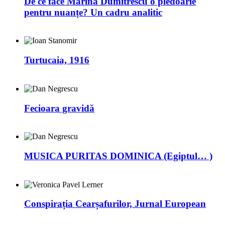
De ce face Marina Dumitrescu o pledoarie
pentru nuanțe? Un cadru analitic
Turtucaia, 1916
Fecioara gravidă
MUSICA PURITAS DOMINICA (Egiptul… )
Conspirația Cearșafurilor, Jurnal European