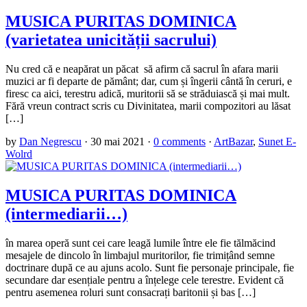
MUSICA PURITAS DOMINICA
(varietatea unicității sacrului)
Nu cred că e neapărat un păcat să afirm că sacrul în afara marii
muzici ar fi departe de pământ; dar, cum și îngerii cântă în ceruri, e
firesc ca aici, terestru adică, muritorii să se străduiască și mai mult.
Fără vreun contract scris cu Divinitatea, marii compozitori au lăsat
[…]
by
Dan Negrescu
·
30 mai 2021
·
0 comments
·
ArtBazar
,
Sunet E-
Wolrd
MUSICA PURITAS DOMINICA
(intermediarii…)
în marea operă sunt cei care leagă lumile între ele fie tălmăcind
mesajele de dincolo în limbajul muritorilor, fie trimițând semne
doctrinare după ce au ajuns acolo. Sunt fie personaje principale, fie
secundare dar esențiale pentru a înțelege cele terestre. Evident că
pentru asemenea roluri sunt consacrați baritonii și bas […]