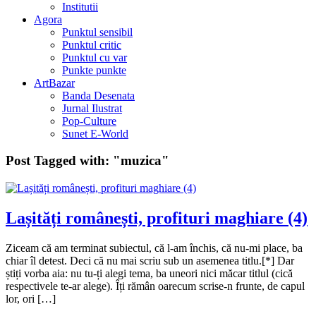
Institutii
Agora
Punktul sensibil
Punktul critic
Punktul cu var
Punkte punkte
ArtBazar
Banda Desenata
Jurnal Ilustrat
Pop-Culture
Sunet E-World
Post Tagged with:
"muzica"
Lașități românești, profituri maghiare (4)
Ziceam că am terminat subiectul, că l-am închis, că nu-mi place, ba
chiar îl detest. Deci că nu mai scriu sub un asemenea titlu.[*] Dar
știți vorba aia: nu tu-ți alegi tema, ba uneori nici măcar titlul (cică
respectivele te-ar alege). Îți rămân oarecum scrise-n frunte, de capul
lor, ori […]