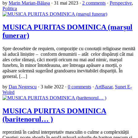
by
Marin Marian-Bălașa
·
31 mai 2023
·
2 comments
·
Perspective
,
Politica
MUSICA PURITAS DOMINICA (marșul
funerar)
Spre deosebire de requiem, compoziție cu conotații religioase menită
să aducă liniștire – conform denumirii – atât celor dispăruți cât mai
ales celor rămași, căci morții oricum nu mai aud nimic, marșul
funebru, în minor întotdeauna, are întreaga apăsare a morții, o
apăsare solemnă sugerând grandoarea inevitabilei dispariții. În
general, […]
by
Dan Negrescu
·
3 iulie 2022
·
0 comments
·
ArtBazar
,
Sunet E-
Wolrd
MUSICA PURITAS DOMINICA
(baritenorul… )
reprezintă în cadrul interpretativ masculin o culme a complexității
Creației: poate aborda în egală măsură rolurile de bariton precum și