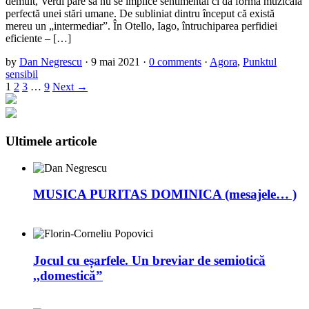
demult, Verdi pare să nu se implice sentimental ci dă forma muzicală
perfectă unei stări umane. De subliniat dintru început că există
mereu un „intermediar”. În Otello, Iago, întruchiparea perfidiei
eficiente – […]
by
Dan Negrescu
·
9 mai 2021
·
0 comments
·
Agora
,
Punktul
sensibil
1
2
3
…
9
Next →
Ultimele articole
MUSICA PURITAS DOMINICA (mesajele… )
Jocul cu eșarfele. Un breviar de semiotică
,,domestică”