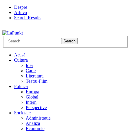
Despre
Arhiva
Search Results
Acasă
Cultura
Idei
Carte
Literatura
Teatru-Film
Politica
Europa
Global
Intern
Perspective
Societate
Administratie
Analiza
Economie