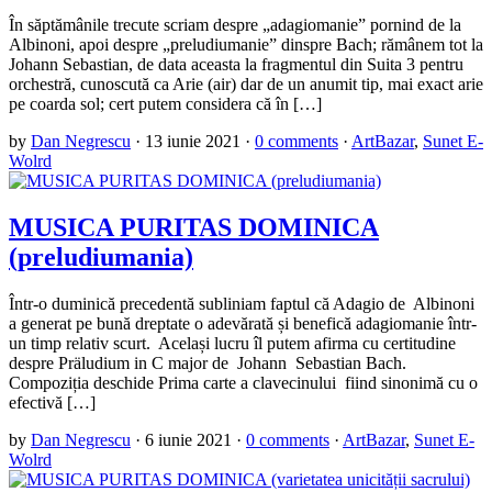
În săptămânile trecute scriam despre „adagiomanie” pornind de la
Albinoni, apoi despre „preludiumanie” dinspre Bach; rămânem tot la
Johann Sebastian, de data aceasta la fragmentul din Suita 3 pentru
orchestră, cunoscută ca Arie (air) dar de un anumit tip, mai exact arie
pe coarda sol; cert putem considera că în […]
by
Dan Negrescu
·
13 iunie 2021
·
0 comments
·
ArtBazar
,
Sunet E-
Wolrd
MUSICA PURITAS DOMINICA
(preludiumania)
Într-o duminică precedentă subliniam faptul că Adagio de Albinoni
a generat pe bună dreptate o adevărată și benefică adagiomanie într-
un timp relativ scurt. Același lucru îl putem afirma cu certitudine
despre Präludium in C major de Johann Sebastian Bach.
Compoziția deschide Prima carte a clavecinului fiind sinonimă cu o
efectivă […]
by
Dan Negrescu
·
6 iunie 2021
·
0 comments
·
ArtBazar
,
Sunet E-
Wolrd