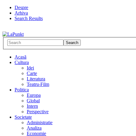
Despre
Arhiva
Search Results
Acasă
Cultura
Idei
Carte
Literatura
Teatru-Film
Politica
Europa
Global
Intern
Perspective
Societate
Administratie
Analiza
Economie