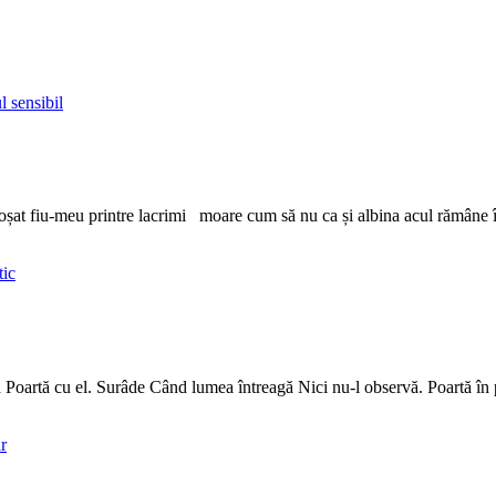
l sensibil
at fiu-meu printre lacrimi moare cum să nu ca și albina acul rămâne înfi
tic
Poartă cu el. Surâde Când lumea întreagă Nici nu-l observă. Poartă în pie
r