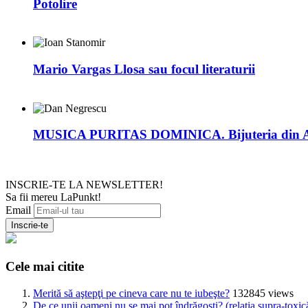
Potolire
Mario Vargas Llosa sau focul literaturii
MUSICA PURITAS DOMINICA. Bijuteria din
INSCRIE-TE LA NEWSLETTER!
Sa fii mereu LaPunkt!
Email
Cele mai citite
Merită să aştepţi pe cineva care nu te iubeşte?
132845 views
De ce unii oameni nu se mai pot îndrăgosti? (relaţia supra-toxic