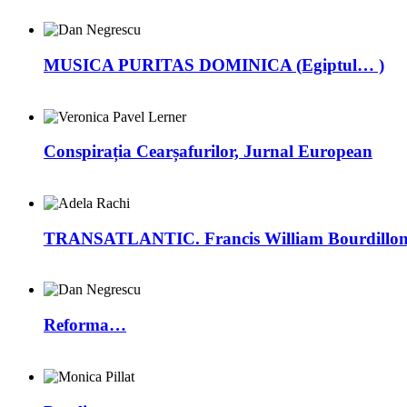
MUSICA PURITAS DOMINICA (Egiptul… )
Conspirația Cearșafurilor, Jurnal European
TRANSATLANTIC. Francis William Bourdillon –
Reforma…