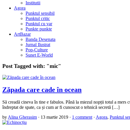
Institutii
Agora
Punktul sensibil
Punktul critic
Punktul cu var
Punkte punkte
ArtBazar
Banda Desenata
Jurnal Ilustrat
Pop-Culture
Sunet E-World
Post Tagged with:
"mic"
Zăpada care cade în ocean
Să creadă cineva în tine e fabulos. Până la miezul nopții totul a mers c
îndreptat de spate, ca și cum ar fi cunoscut o tehnică secretă […]
by
Alina Gherasim
·
13 martie 2019
·
1 comment
·
Agora
,
Punktul sen