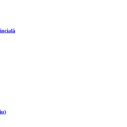
incială
iu)