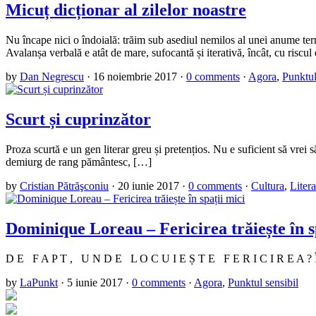
Micuț dicționar al zilelor noastre
Nu încape nici o îndoială: trăim sub asediul nemilos al unei anume termi
Avalanșa verbală e atât de mare, sufocantă și iterativă, încât, cu riscul
by
Dan Negrescu
·
16 noiembrie 2017
·
0 comments
·
Agora
,
Punktul
Scurt și cuprinzător
Proza scurtă e un gen literar greu și pretențios. Nu e suficient să vrei să
demiurg de rang pământesc, […]
by
Cristian Pătrăşconiu
·
20 iunie 2017
·
0 comments
·
Cultura
,
Litera
Dominique Loreau – Fericirea trăiește în s
D E F A P T , U N D E L O C U I E Ș T E F E R I C I R E A 
by
LaPunkt
·
5 iunie 2017
·
0 comments
·
Agora
,
Punktul sensibil