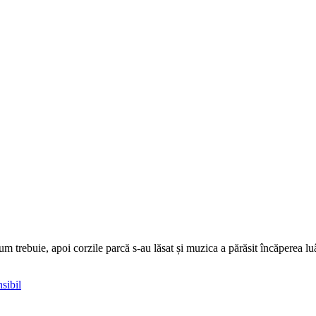
um trebuie, apoi corzile parcă s-au lăsat și muzica a părăsit încăperea l
sibil