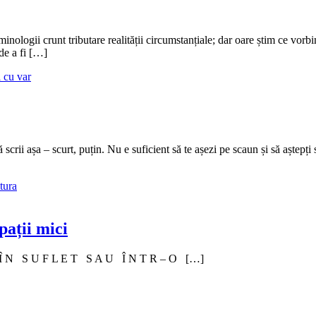
nologii crunt tributare realității circumstanțiale; dar oare știm ce vorb
 de a fi […]
 cu var
 scrii așa – scurt, puțin. Nu e suficient să te așezi pe scaun și să aștepți 
tura
pații mici
? Î N S U F L E T S A U Î N T R – O […]