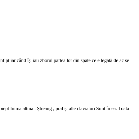
pt iar când își iau zborul partea lor din spate ce e legată de ac se
pt Inima altuia . Ștreang , praf și alte claviaturi Sunt în ea. Toată