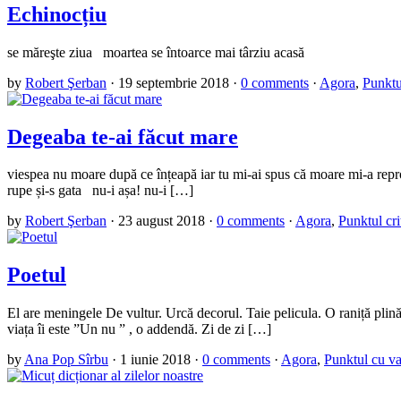
Echinocțiu
se măreşte ziua moartea se întoarce mai târziu acasă
by
Robert Şerban
·
19 septembrie 2018
·
0 comments
·
Agora
,
Punktu
Degeaba te-ai făcut mare
viespea nu moare după ce înțeapă iar tu mi-ai spus că moare mi-a reproș
rupe și-s gata nu-i așa! nu-i […]
by
Robert Şerban
·
23 august 2018
·
0 comments
·
Agora
,
Punktul cri
Poetul
El are meningele De vultur. Urcă decorul. Taie pelicula. O raniță plină 
viața îi este ”Un nu ” , o addendă. Zi de zi […]
by
Ana Pop Sîrbu
·
1 iunie 2018
·
0 comments
·
Agora
,
Punktul cu va