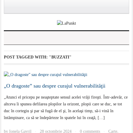
POST TAGGED WITH:
"BUZZATI"
„O dragoste” sau despre curajul vulnerabilităţii
„Atunci el pricepu pe neaşteptate sensul acelei vrăji fireşti. Într-adevăr, ce
altceva îi spunea defilarea plopilor la orizont, plopii care se duc, se tot
duc în cortegiu şi par să fugă de el şi, în acelaşi timp, să-i vină în
întâmpinare, ca să se îndepărteze în spatele lui în ceaţă, […]
by
Ionela Gavril
28 octombrie 2024
0 comments
Carte
,
·
·
·