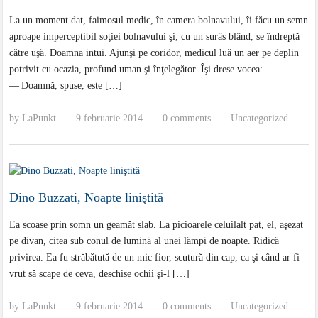
La un moment dat, faimosul medic, în camera bolnavului, îi făcu un semn
aproape imperceptibil soţiei bolnavului şi, cu un surâs blând, se îndreptă
către uşă. Doamna intui. Ajunşi pe coridor, medicul luă un aer pe deplin
potrivit cu ocazia, profund uman şi înţelegător. Îşi drese vocea:
— Doamnă, spuse, este […]
by
LaPunkt
9 februarie 2014
0 comments
Uncategorized
·
·
·
Dino Buzzati, Noapte liniştită
Ea scoase prin somn un geamăt slab. La picioarele celuilalt pat, el, aşezat
pe divan, citea sub conul de lumină al unei lămpi de noapte. Ridică
privirea. Ea fu străbătută de un mic fior, scutură din cap, ca şi când ar fi
vrut să scape de ceva, deschise ochii şi-l […]
by
LaPunkt
9 februarie 2014
0 comments
Uncategorized
·
·
·