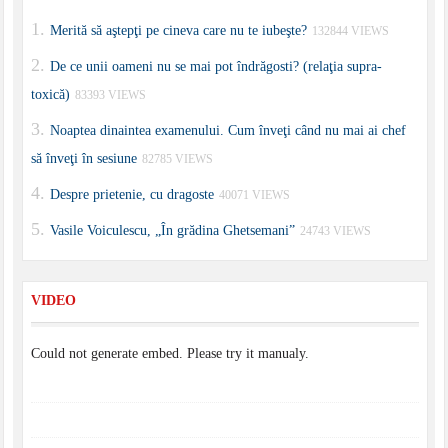
Merită să aştepţi pe cineva care nu te iubeşte?
132844 VIEWS
De ce unii oameni nu se mai pot îndrăgosti? (relaţia supra-
toxică)
83393 VIEWS
Noaptea dinaintea examenului. Cum înveţi când nu mai ai chef
să înveţi în sesiune
82785 VIEWS
Despre prietenie, cu dragoste
40071 VIEWS
Vasile Voiculescu, „În grădina Ghetsemani”
24743 VIEWS
VIDEO
Could not generate embed. Please try it manualy.