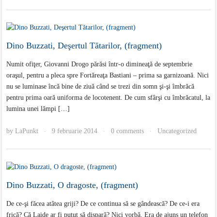
Dino Buzzati, Deşertul Tătarilor, (fragment)
Numit ofiţer, Giovanni Drogo părăsi într-o dimineaţă de septembrie
oraşul, pentru a pleca spre Fortăreaţa Bastiani – prima sa garnizoană. Nici
nu se luminase încă bine de ziuă când se trezi din somn şi-şi îmbrăcă
pentru prima oară uniforma de locotenent. De cum sfârşi cu îmbrăcatul, la
lumina unei lămpi […]
by
LaPunkt
9 februarie 2014
0 comments
Uncategorized
·
·
·
Dino Buzzati, O dragoste, (fragment)
De ce-şi făcea atâtea griji? De ce continua să se gândească? De ce-i era
frică? Că Laide ar fi putut să dispară? Nici vorbă. Era de ajuns un telefon