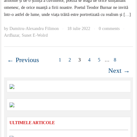
armonie și de o știință a cuvintelor, poezia se leagă de orice simțământ
omenesc, de orice nuanță a firii noastre. Poetul Teodor Burnar ne invită
într-o astfel de lume, unde viața trăită estre portretizată cu realism și […]
by
Dumitru-Alexandru Filimon
18 iulie 2022
0 comments
·
·
·
ArtBazar
,
Sunet E-Wolrd
← Previous
1
2
3
4
5
…
8
Next →
ULTIMELE ARTICOLE