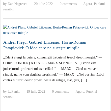
by
Dan Negrescu
20 iulie 2022
0 comments
Agora
,
Punktul
·
·
·
sensibil
Andrei Pleșu, Gabriel Liiceanu, Horia-Roman
Patapievici: O idee care ne suceşte minţile
„Odată ajunşi la putere, comuniştii trebuie să treacă drept monştri.“ —
CORESPONDENŢA DINTRE MARX ȘI ENGELS „Istoria este
judecătorul, proletariatul este călăul.“ — MARX „Când ne va veni
rândul, nu ne vom deghiza terorismul.“ — MARX „Noi purtăm război
contra tuturor ideilor proeminente de religie, stat, ţară, […]
by
LaPunkt
19 iulie 2022
0 comments
Agora
,
Punktul
·
·
·
sensibil