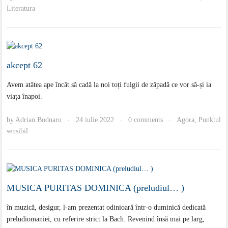
Literatura
akcept 62
Avem atâtea ape încât să cadă la noi toți fulgii de zăpadă ce vor să-și ia
viața înapoi.
by
Adrian Bodnaru
24 iulie 2022
0 comments
Agora
,
Punktul
·
·
·
sensibil
MUSICA PURITAS DOMINICA (preludiul… )
în muzică, desigur, l-am prezentat odinioară într-o duminică dedicată
preludiomaniei, cu referire strict la Bach. Revenind însă mai pe larg,