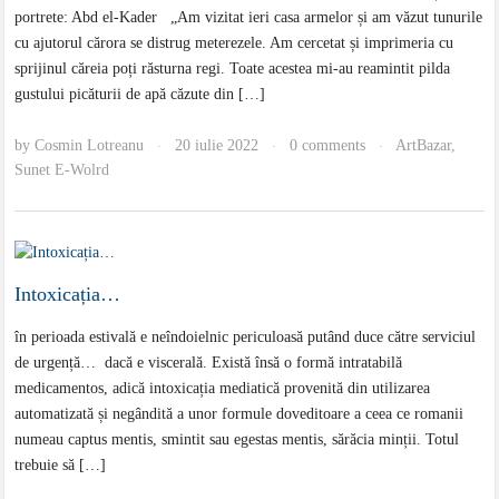
portrete: Abd el-Kader „Am vizitat ieri casa armelor și am văzut tunurile
cu ajutorul cărora se distrug meterezele. Am cercetat și imprimeria cu
sprijinul căreia poți răsturna regi. Toate acestea mi-au reamintit pilda
gustului picăturii de apă căzute din […]
by
Cosmin Lotreanu
20 iulie 2022
0 comments
ArtBazar
,
·
·
·
Sunet E-Wolrd
Intoxicația…
în perioada estivală e neîndoielnic periculoasă putând duce către serviciul
de urgență… dacă e viscerală. Există însă o formă intratabilă
medicamentos, adică intoxicația mediatică provenită din utilizarea
automatizată și negândită a unor formule doveditoare a ceea ce romanii
numeau captus mentis, smintit sau egestas mentis, sărăcia minții. Totul
trebuie să […]