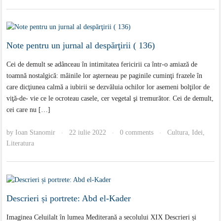
Note pentru un jurnal al despărţirii ( 136)
Cei de demult se adânceau în intimitatea fericirii ca într-o amiază de
toamnă nostalgică: mâinile lor aşterneau pe paginile cuminţi frazele în
care dicţiunea calmă a iubirii se dezvăluia ochilor lor asemeni bolţilor de
viţă-de- vie ce le ocroteau casele, cer vegetal şi tremurător. Cei de demult,
cei care nu […]
by
Ioan Stanomir
22 iulie 2022
0 comments
Cultura
,
Idei
,
·
·
·
Literatura
Descrieri și portrete: Abd el-Kader
Imaginea Celuilalt în lumea Mediterană a secolului XIX Descrieri și