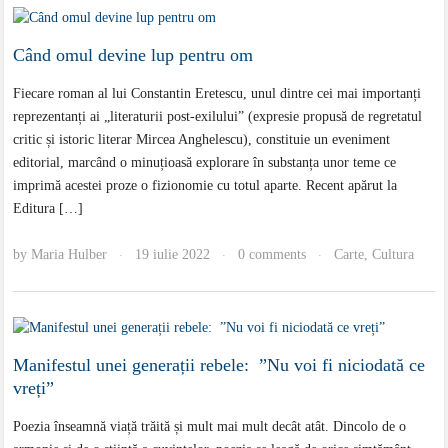
Când omul devine lup pentru om
Fiecare roman al lui Constantin Eretescu, unul dintre cei mai importanți
reprezentanți ai „literaturii post-exilului” (expresie propusă de regretatul
critic și istoric literar Mircea Anghelescu), constituie un eveniment
editorial, marcând o minuțioasă explorare în substanța unor teme ce
imprimă acestei proze o fizionomie cu totul aparte. Recent apărut la
Editura […]
by
Maria Hulber
19 iulie 2022
0 comments
Carte
,
Cultura
·
·
·
Manifestul unei generații rebele: ”Nu voi fi niciodată ce
vreți”
Poezia înseamnă viață trăită și mult mai mult decât atât. Dincolo de o