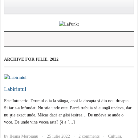
ARCHIVE FOR
IULIE, 2022
Labirintul
Este întuneric. Drumul o ia la stânga, apoi la dreapta și din nou dreapta.
Și iar s-a înfundat. Nu știe unde este. Parcă trebuia să ajungă undeva, dar
nu știe exact unde. Măcar dacă ar găsi ieșirea… De undeva se aude o
voce. De unde vine vocea asta? Și a […]
by
Ileana Moroianu
25 iulie 2022
2 comments
Cultura
,
·
·
·