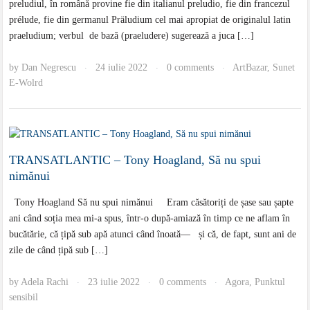
preludiul, în română provine fie din italianul preludio, fie din francezul
prélude, fie din germanul Präludium cel mai apropiat de originalul latin
praeludium; verbul de bază (praeludere) sugerează a juca […]
by
Dan Negrescu
24 iulie 2022
0 comments
ArtBazar
,
Sunet
·
·
·
E-Wolrd
TRANSATLANTIC – Tony Hoagland, Să nu spui
nimănui
Tony Hoagland Să nu spui nimănui Eram căsătoriți de șase sau șapte
ani când soția mea mi-a spus, într-o după-amiază în timp ce ne aflam în
bucătărie, că țipă sub apă atunci când înoată— și că, de fapt, sunt ani de
zile de când țipă sub […]
by
Adela Rachi
23 iulie 2022
0 comments
Agora
,
Punktul
·
·
·
sensibil