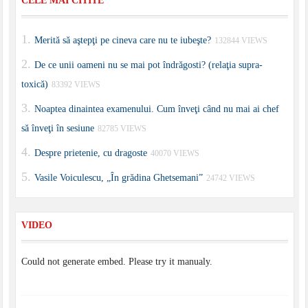
CELE MAI CITITE
Merită să aştepţi pe cineva care nu te iubeşte?
132844 VIEWS
De ce unii oameni nu se mai pot îndrăgosti? (relaţia supra-
toxică)
83392 VIEWS
Noaptea dinaintea examenului. Cum înveţi când nu mai ai chef
să înveţi în sesiune
82785 VIEWS
Despre prietenie, cu dragoste
40070 VIEWS
Vasile Voiculescu, „În grădina Ghetsemani”
24742 VIEWS
VIDEO
Could not generate embed. Please try it manualy.