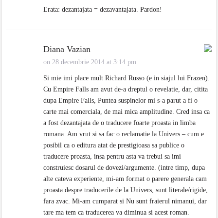
Erata: dezantajata = dezavantajata. Pardon!
Diana Vazian
on 28 decembrie 2014 at 3:14 pm
Si mie imi place mult Richard Russo (e in siajul lui Frazen).
Cu Empire Falls am avut de-a dreptul o revelatie, dar, citita
dupa Empire Falls, Puntea suspinelor mi s-a parut a fi o
carte mai comerciala, de mai mica amplitudine. Cred insa ca
a fost dezantajata de o traducere foarte proasta in limba
romana. Am vrut si sa fac o reclamatie la Univers – cum e
posibil ca o editura atat de prestigioasa sa publice o
traducere proasta, insa pentru asta va trebui sa imi
construiesc dosarul de dovezi/argumente. (intre timp, dupa
alte cateva experiente, mi-am format o parere generala cam
proasta despre traducerile de la Univers, sunt literale/rigide,
fara zvac. Mi-am cumparat si Nu sunt fraierul nimanui, dar
tare ma tem ca traducerea va diminua si acest roman.