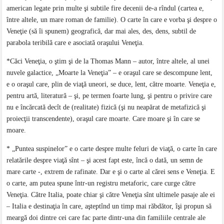
american legate prin multe şi subtile fire decenii de-a rîndul (cartea e,
între altele, un mare roman de familie). O carte în care e vorba şi despre o
Veneţie (să îi spunem) geografică, dar mai ales, des, dens, subtil de
parabola teribilă care e asociată oraşului Veneţia.
*Căci Veneţia, o ştim şi de la Thomas Mann – autor, între altele, al unei
nuvele galactice, „Moarte la Veneţia” – e oraşul care se descompune lent,
e o oraşul care, plin de viaţă uneori, se duce, lent, către moarte. Veneţia e,
pentru artă, literatură – şi, pe termen foarte lung, şi pentru o privire care
nu e încărcată decît de (realitate) fizică (şi nu neapărat de metafizică şi
proiecţii transcendente), oraşul care moarte. Care moare şi în care se
moare.
* „Puntea suspinelor” e o carte despre multe feluri de viaţă, o carte în care
relatările despre viaţă sînt – şi acest fapt este, încă o dată, un semn de
mare carte -, extrem de rafinate. Dar e şi o carte al cărei sens e Veneţia. E
o carte, am putea spune într-un registru metaforic, care curge către
Veneţia. Către Italia, poate chiar şi către Veneţia sînt ultimele pasaje ale ei
– Italia e destinaţia în care, aşteptînd un timp mai răbdător, îşi propun să
meargă doi dintre cei care fac parte dintr-una din familiile centrale ale