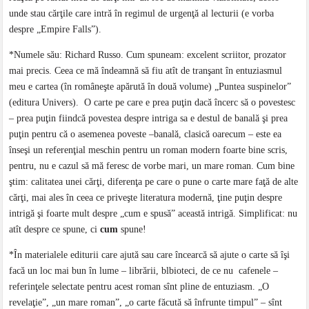
unde stau cărţile care intră în regimul de urgenţă al lecturii (e vorba
despre „Empire Falls”).
*Numele său: Richard Russo. Cum spuneam: excelent scriitor, prozator
mai precis. Ceea ce mă îndeamnă să fiu atît de tranşant în entuziasmul
meu e cartea (în româneşte apărută în două volume) „Puntea suspinelor”
(editura Univers). O carte pe care e prea puţin dacă încerc să o povestesc
– prea puţin fiindcă povestea despre intriga sa e destul de banală şi prea
puţin pentru că o asemenea poveste –banală, clasică oarecum – este ea
înseşi un referenţial meschin pentru un roman modern foarte bine scris,
pentru, nu e cazul să mă feresc de vorbe mari, un mare roman. Cum bine
ştim: calitatea unei cărţi, diferenţa pe care o pune o carte mare faţă de alte
cărţi, mai ales în ceea ce priveşte literatura modernă, ţine puţin despre
intrigă şi foarte mult despre „cum e spusă” această intrigă. Simplificat: nu
atît despre ce spune, ci
cum
spune!
*În materialele editurii care ajută sau care încearcă să ajute o carte să îşi
facă un loc mai bun în lume – librării, blbioteci, de ce nu cafenele –
referinţele selectate pentru acest roman sînt pline de entuziasm. „O
revelaţie”, „un mare roman”, „o carte făcută să înfrunte timpul” – sînt