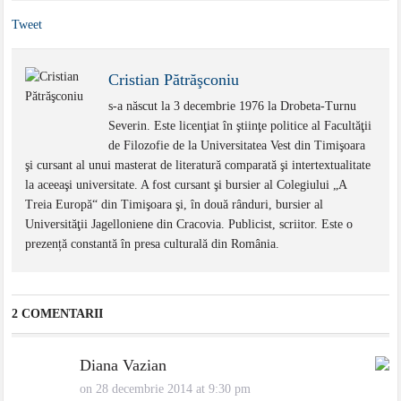
Tweet
Cristian Pătrăşconiu
s-a născut la 3 decembrie 1976 la Drobeta-Turnu
Severin. Este licenţiat în ştiinţe politice al Facultăţii
de Filozofie de la Universitatea Vest din Timişoara
şi cursant al unui masterat de literatură comparată şi intertextualitate
la aceeaşi universitate. A fost cursant şi bursier al Colegiului „A
Treia Europă“ din Timişoara şi, în două rânduri, bursier al
Universităţii Jagelloniene din Cracovia. Publicist, scriitor. Este o
prezență constantă în presa culturală din România.
2 COMENTARII
Diana Vazian
on 28 decembrie 2014 at 9:30 pm