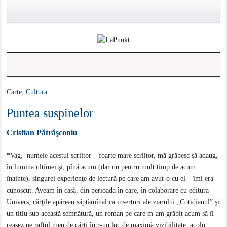
Carte
,
Cultura
Puntea suspinelor
Cristian Pătrăşconiu
*Vag, numele acestui scriitor – foarte mare scriitor, mă grăbesc să adaug,
în lumina ultimei şi, pînă acum (dar nu pentru mult timp de acum
înainte), singurei experienţe de lectură pe care am avut-o cu el – îmi era
cunoscut. Aveam în casă, din perioada în care, în colaborare cu editura
Univers, cărţile apăreau săptămînal ca inserturi ale ziarului „Cotidianul” şi
un titlu sub această semnătură, un roman pe care m-am grăbit acum să îl
reaşez pe raftul meu de cărţi într-un loc de maximă vizibilitate, acolo