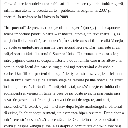
cîteva dintre formulele unor publicaţii de mare prestigiu de limbă engleză,
infinit mai atente la această carte – publicată în original în 2007 şi
apărută, în traducere la Univers în 2009.
*În „poemul” de prezentare de pe ultima copertă (un spaţiu de expunere
foarte important pentru o carte – ar merita, cîndva, un text aparte…), la
ediţia în limba română, se spune că „În spatele acestui titlu se află Veneţia,
cu apele ei unduitoare şi măştile care ascund secrete. Dar mai este şi un
orăşel sortit uitării din nordul Statelor Unite. Un roman al contrastelor,
între paginile căruia se deapănă istoria a două familii care n-au altceva în
comun decât locul din care se trag şi doi taţi perpetuând o duşmănie
veche. Dar fiii lor, prieteni din copilărie, îşi construiesc vieţile altfel: unul
lasă în urmă trecutul şi dă aşezata viaţă de familie pe una boemă, de artist,
în Italia, iar celălalt rămâne în orăşelul natal, se căsătoreşte cu iubita din
adolescenţă şi visează în taină la ceea ce nu poate avea. Îi mai leagă însă
ceva: dragostea unei femei şi patruzeci de ani de regrete, amintiri,
melancolie.” E exact, e just – inclusiv după legile marketingului editorial
să existe, în chiar aceşti termeni, un asemenea hiper-rezumat. Dar e doar o
mică fereastră deschisă către această carte. O carte în care, e adevărat, e
vorba şi despre Veneţia şi mai ales despre o comunitate dintr-un mic oraş