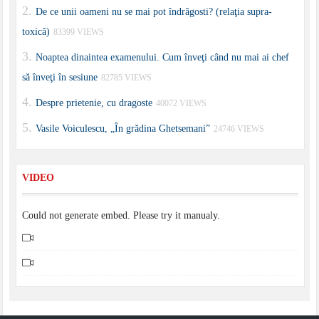
De ce unii oameni nu se mai pot îndrăgosti? (relaţia supra-
toxică)
83399 VIEWS
Noaptea dinaintea examenului. Cum înveţi când nu mai ai chef
să înveţi în sesiune
82785 VIEWS
Despre prietenie, cu dragoste
40072 VIEWS
Vasile Voiculescu, „În grădina Ghetsemani”
24746 VIEWS
VIDEO
Could not generate embed. Please try it manualy.