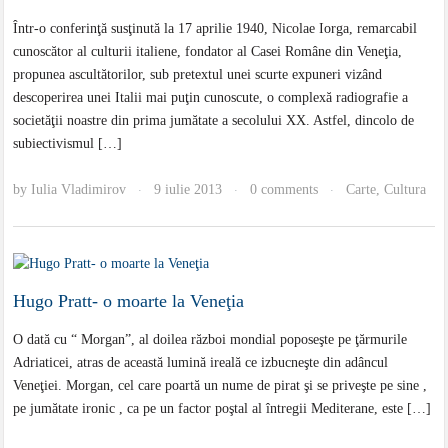
Într-o conferinţă susţinută la 17 aprilie 1940, Nicolae Iorga, remarcabil
cunoscător al culturii italiene, fondator al Casei Române din Veneţia,
propunea ascultătorilor, sub pretextul unei scurte expuneri vizând
descoperirea unei Italii mai puţin cunoscute, o complexă radiografie a
societăţii noastre din prima jumătate a secolului XX. Astfel, dincolo de
subiectivismul […]
by
Iulia Vladimirov
9 iulie 2013
0 comments
Carte
,
Cultura
·
·
·
Hugo Pratt- o moarte la Veneţia
O dată cu “ Morgan”, al doilea război mondial poposeşte pe ţărmurile
Adriaticei, atras de această lumină ireală ce izbucneşte din adâncul
Veneţiei. Morgan, cel care poartă un nume de pirat şi se priveşte pe sine ,
pe jumătate ironic , ca pe un factor poştal al întregii Mediterane, este […]