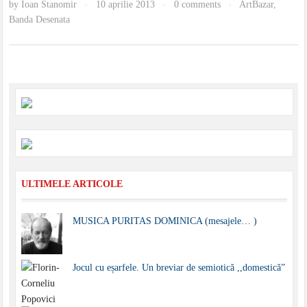
by
Ioan Stanomir
10 aprilie 2013
0 comments
ArtBazar
,
·
·
·
Banda Desenata
ULTIMELE ARTICOLE
MUSICA PURITAS DOMINICA (mesajele… )
Jocul cu eșarfele. Un breviar de semiotică ,,domestică”