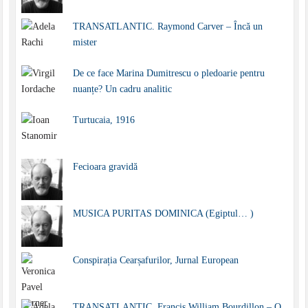
TRANSATLANTIC. Raymond Carver – Încă un
mister
De ce face Marina Dumitrescu o pledoarie pentru
nuanțe? Un cadru analitic
Turtucaia, 1916
Fecioara gravidă
MUSICA PURITAS DOMINICA (Egiptul… )
Conspirația Cearșafurilor, Jurnal European
TRANSATLANTIC. Francis William Bourdillon – O