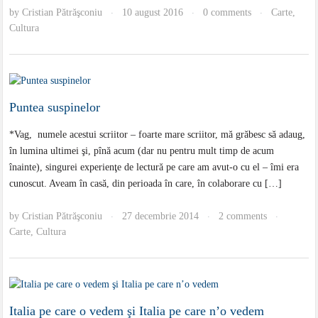
by
Cristian Pătrăşconiu
10 august 2016
0 comments
Carte
,
·
·
·
Cultura
Puntea suspinelor
*Vag, numele acestui scriitor – foarte mare scriitor, mă grăbesc să adaug,
în lumina ultimei şi, pînă acum (dar nu pentru mult timp de acum
înainte), singurei experienţe de lectură pe care am avut-o cu el – îmi era
cunoscut. Aveam în casă, din perioada în care, în colaborare cu […]
by
Cristian Pătrăşconiu
27 decembrie 2014
2 comments
·
·
·
Carte
,
Cultura
Italia pe care o vedem şi Italia pe care n’o vedem