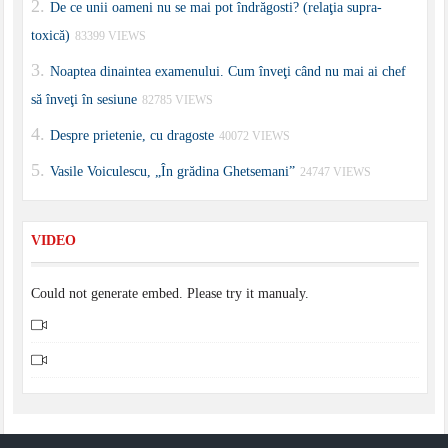
De ce unii oameni nu se mai pot îndrăgosti? (relaţia supra-
toxică)
83399 VIEWS
Noaptea dinaintea examenului. Cum înveţi când nu mai ai chef
să înveţi în sesiune
82785 VIEWS
Despre prietenie, cu dragoste
40072 VIEWS
Vasile Voiculescu, „În grădina Ghetsemani”
24747 VIEWS
VIDEO
Could not generate embed. Please try it manualy.