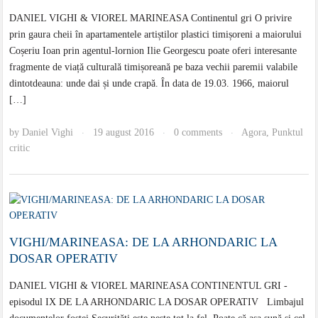
DANIEL VIGHI & VIOREL MARINEASA Continentul gri O privire
prin gaura cheii în apartamentele artiștilor plastici timișoreni a maiorului
Coșeriu Ioan prin agentul-lornion Ilie Georgescu poate oferi interesante
fragmente de viață culturală timișoreană pe baza vechii paremii valabile
dintotdeauna: unde dai și unde crapă. În data de 19.03. 1966, maiorul
[…]
by
Daniel Vighi
19 august 2016
0 comments
Agora
,
Punktul
·
·
·
critic
VIGHI/MARINEASA: DE LA ARHONDARIC LA
DOSAR OPERATIV
DANIEL VIGHI & VIOREL MARINEASA CONTINENTUL GRI -
episodul IX DE LA ARHONDARIC LA DOSAR OPERATIV Limbajul