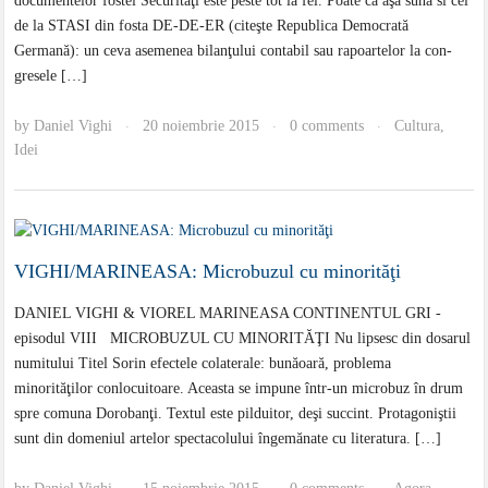
documentelor fostei Securităţi este peste tot la fel. Poate că aşa sună si cel
de la STASI din fosta DE-DE-ER (citeşte Re­publica Democrată
Germană): un ceva aseme­nea bilanţului contabil sau rapoartelor la con­
gresele […]
by
Daniel Vighi
20 noiembrie 2015
0 comments
Cultura
,
·
·
·
Idei
VIGHI/MARINEASA: Microbuzul cu minorităţi
DANIEL VIGHI & VIOREL MARINEASA CONTINENTUL GRI -
episodul VIII MICROBUZUL CU MINORITĂŢI Nu lipsesc din dosarul
numitului Titel Sorin efectele colaterale: bunăoară, problema
minorităţilor conlocuitoare. Aceasta se impune într-un microbuz în drum
spre comuna Dorobanţi. Textul este pilduitor, deşi succint. Protagoniştii
sunt din domeniul artelor spectacolului îngemănate cu literatura. […]