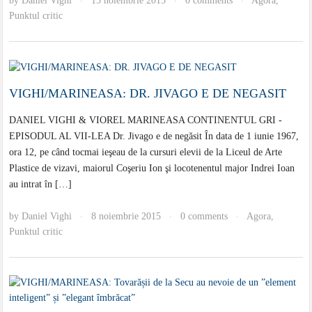
by
Daniel Vighi
15 noiembrie 2015
0 comments
Agora
,
·
·
·
Punktul critic
VIGHI/MARINEASA: DR. JIVAGO E DE NEGASIT
DANIEL VIGHI & VIOREL MARINEASA CONTINENTUL GRI -
EPISODUL AL VII-LEA Dr. Jivago e de negăsit În data de 1 iunie 1967,
ora 12, pe când tocmai ieşeau de la cursuri elevii de la Liceul de Arte
Plastice de vizavi, maiorul Coşeriu Ion şi locotenentul major Indrei Ioan
au intrat în […]
by
Daniel Vighi
8 noiembrie 2015
0 comments
Agora
,
·
·
·
Punktul critic