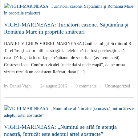
VIGHI-MARINEASA: Turnătorii cazone. Săptămîna şi
România Mare în propriile smârcuri
DANIEL VIGHI & VIOREL MARINEASA Continentul gri Scriitorul R.
T., el însuși cadru militar, strigă la telefon că i-a fost percheziționată
casa. Dă fuga la locul faptei căpitanul de securitate (așa semnează)
Cristescu Ioan. Conform zicalei ”unde dai și unde crapă”, de pe urma
vizitei rezultă un consistent Referat, datat […]
by
Daniel Vighi
24 august 2016
0 comments
Uncategorized
·
·
·
VIGHI-MARINEASA: „Numitul se află în atenţia
noastră, întrucât este adeptul artei abstracte”