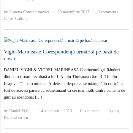
by
Simona Constantinovici
29 noiembrie 2017
0 comments
·
·
·
Carte
,
Cultura
Vighi-Marineasa: Corespondenţă urmărită pe bază de
dosar
DANIEL VIGHI & VIOREL MARINEASA Continentul gri Rânduri
dintr-o scrisoare revoltată a lui I. A. din Timișoara către R. Th. din
Brașov: ”… discutînd cu Ardeleanu despre ce se întâmplă în critică, a
fost de aceeași părere cu subsemnatul că cei mai mulți dintre oamenii de
gust au abandonat […]
by
Daniel Vighi
14 septembrie 2016
0 comments
Agora
,
·
·
·
Punktul cu var