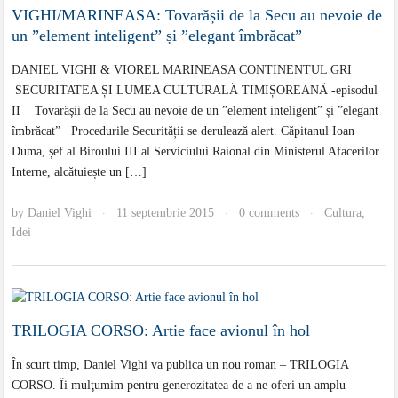
VIGHI/MARINEASA: Tovarășii de la Secu au nevoie de
un ”element inteligent” și ”elegant îmbrăcat”
DANIEL VIGHI & VIOREL MARINEASA CONTINENTUL GRI
SECURITATEA ȘI LUMEA CULTURALĂ TIMIȘOREANĂ -episodul
II Tovarășii de la Secu au nevoie de un ”element inteligent” și ”elegant
îmbrăcat” Procedurile Securității se derulează alert. Căpitanul Ioan
Duma, șef al Biroului III al Serviciului Raional din Ministerul Afacerilor
Interne, alcătuiește un […]
by
Daniel Vighi
11 septembrie 2015
0 comments
Cultura
,
·
·
·
Idei
TRILOGIA CORSO: Artie face avionul în hol
În scurt timp, Daniel Vighi va publica un nou roman – TRILOGIA
CORSO. Îi mulţumim pentru generozitatea de a ne oferi un amplu