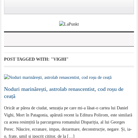
POST TAGGED WITH:
"VIGHI"
Noduri marinărești, astrolab renascentist, cod roșu de
ceață
Oricât ar părea de ciudat, senzația pe care mi-a lăsat-o cartea lui Daniel
Vighi, Mort în Patagonia, apărută recent la Editura Polirom, este similară
cu aceea resimțită la parcurgerea romanului Dispariția, al lui Georges
Perec. Năucire, ecranare, impas, dezarmare, deconstrucție, negare. Și, ia-
o, frate, umil și ipocrit cititor, de la […]