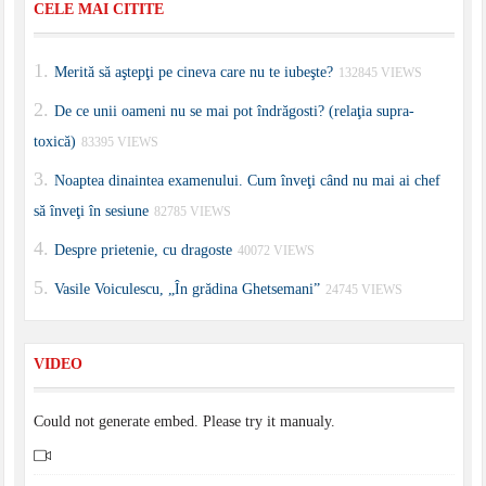
CELE MAI CITITE
Merită să aştepţi pe cineva care nu te iubeşte?
132845 VIEWS
De ce unii oameni nu se mai pot îndrăgosti? (relaţia supra-
toxică)
83395 VIEWS
Noaptea dinaintea examenului. Cum înveţi când nu mai ai chef
să înveţi în sesiune
82785 VIEWS
Despre prietenie, cu dragoste
40072 VIEWS
Vasile Voiculescu, „În grădina Ghetsemani”
24745 VIEWS
VIDEO
Could not generate embed. Please try it manualy.