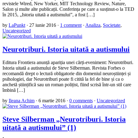
revistele Wired, New Yorker, MIT Technology Review, Nature,
Salon și multe alte publicații. Conferința pe care a susținut-o la TED
în 2015, „Istoria uitată a autismului”, a fost […]
by
LaPunkt
·
27 iunie 2016
·
1 comment
·
Analiza
,
Societate
,
Uncategorized
Neurotriburi. Istoria uitată a autismului
Editura Frontiera anunță apariția unei cărți-eveniment: Neurotriburi.
Istoria uitată a autismului de Steve Silberman. Revista Forbes o
recomandă drept o lectură obligatorie din domeniul neuroștiinței și
psihologiei, dar Neurotriburi poate fi citită la fel de bine și ca o
anchetă științifică sau un roman polițist, fiind scrisă într-un stil care
îmbină […]
by
Ileana Achim
·
6 martie 2016
·
0 comments
·
Uncategorized
Steve Silberman „Neurotriburi. Istoria
uitată a autismului” (1)