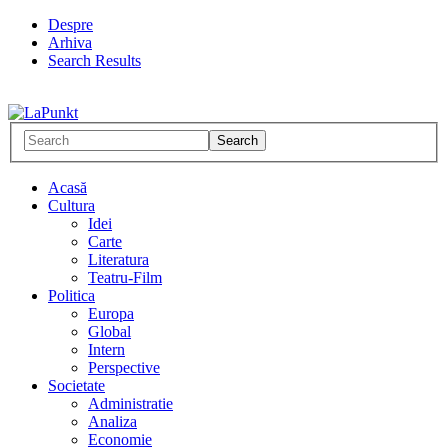
Despre
Arhiva
Search Results
Acasă
Cultura
Idei
Carte
Literatura
Teatru-Film
Politica
Europa
Global
Intern
Perspective
Societate
Administratie
Analiza
Economie