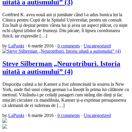
uitată a autismului” (3)
Gottfried K. avea nouă ani și jumătate când l-a adus bunica lui la
Clinica pentru Copii de la Spitalul Universitar, pentru un consult.
Era înalt și deșirat pentru vârsta lui și avea un aspect plăcut, cu niște
ochi căprui izbitor de frumoși. Din păcate, îi lipsea coordonarea
fizică, iar expresiile […]
by
LaPunkt
·
6 martie 2016
·
0 comments
·
Uncategorized
Steve Silberman „Neurotriburi. Istoria
uitată a autismului” (4)
Dispoziția calmă a lui Kanner a fost zdruncinată la sosirea la New
York, unde fiul unui coleg german l-a însoțit în prima lui călătorie cu
metroul. Văzându-i pe ceilalți pasageri cum strâng din dinți și fac
mișcări circulare cu mandibula, Kanner și-a exprimat presupunerea
că sărmanii de ei sufereau de […]
by
LaPunkt
·
6 martie 2016
·
0 comments
·
Uncategorized