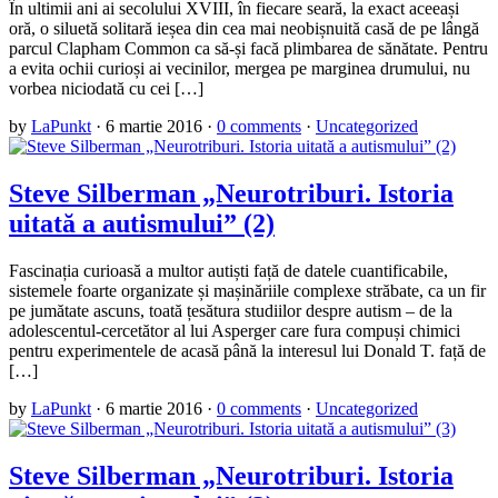
În ultimii ani ai secolului XVIII, în fiecare seară, la exact aceeași
oră, o siluetă solitară ieșea din cea mai neobișnuită casă de pe lângă
parcul Clapham Common ca să-și facă plimbarea de sănătate. Pentru
a evita ochii curioși ai vecinilor, mergea pe marginea drumului, nu
vorbea niciodată cu cei […]
by
LaPunkt
·
6 martie 2016
·
0 comments
·
Uncategorized
Steve Silberman „Neurotriburi. Istoria
uitată a autismului” (2)
Fascinația curioasă a multor autiști față de datele cuantificabile,
sistemele foarte organizate și mașinăriile complexe străbate, ca un fir
pe jumătate ascuns, toată țesătura studiilor despre autism – de la
adolescentul-cercetător al lui Asperger care fura compuși chimici
pentru experimentele de acasă până la interesul lui Donald T. față de
[…]
by
LaPunkt
·
6 martie 2016
·
0 comments
·
Uncategorized
Steve Silberman „Neurotriburi. Istoria