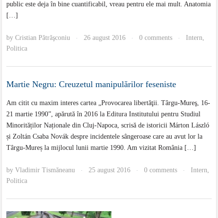
public este deja în bine cuantificabil, vreau pentru ele mai mult. Anatomia
[…]
by
Cristian Pătrăşconiu
26 august 2016
0 comments
Intern
,
·
·
·
Politica
Martie Negru: Creuzetul manipulărilor feseniste
Am citit cu maxim interes cartea „Provocarea libertăţii. Târgu-Mureş, 16-
21 martie 1990”, apărută în 2016 la Editura Institutului pentru Studiul
Minorităților Naționale din Cluj-Napoca, scrisă de istoricii Márton László
și Zoltán Csaba Novák despre incidentele sângeroase care au avut lor la
Târgu-Mureș la mijlocul lunii martie 1990. Am vizitat România […]
by
Vladimir Tismăneanu
25 august 2016
0 comments
Intern
,
·
·
·
Politica