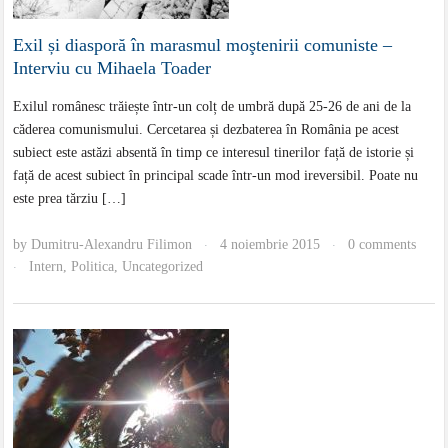
Exil și diasporă în marasmul moştenirii comuniste –
Interviu cu Mihaela Toader
Exilul românesc trăiește într-un colț de umbră după 25-26 de ani de la
căderea comunismului. Cercetarea și dezbaterea în România pe acest
subiect este astăzi absentă în timp ce interesul tinerilor față de istorie și
față de acest subiect în principal scade într-un mod ireversibil. Poate nu
este prea tărziu […]
by
Dumitru-Alexandru Filimon
4 noiembrie 2015
0 comments
·
·
Intern
,
Politica
,
Uncategorized
·