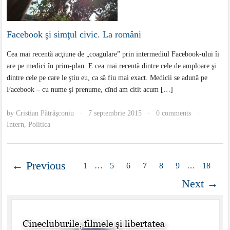
Facebook şi simţul civic. La români
Cea mai recentă acţiune de „coagulare” prin intermediul Facebook-ului îi
are pe medici în prim-plan. E cea mai recentă dintre cele de amploare şi
dintre cele pe care le ştiu eu, ca să fiu mai exact. Medicii se adună pe
Facebook – cu nume şi prenume, cînd am citit acum […]
by
Cristian Pătrăşconiu
7 septembrie 2015
0 comments
·
·
·
Intern
,
Politica
← Previous
1
…
5
6
7
8
9
…
18
Next →