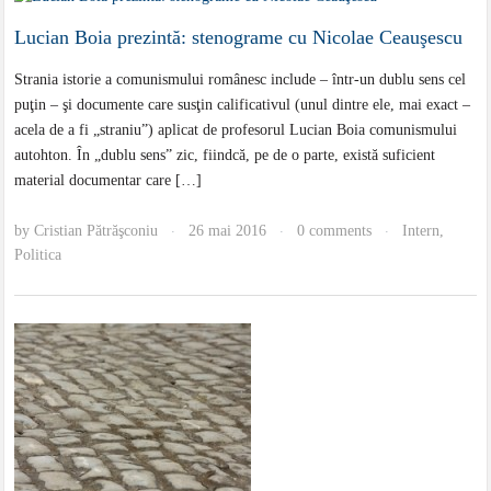
Lucian Boia prezintă: stenograme cu Nicolae Ceauşescu
Strania istorie a comunismului românesc include – într-un dublu sens cel
puţin – şi documente care susţin calificativul (unul dintre ele, mai exact –
acela de a fi „straniu”) aplicat de profesorul Lucian Boia comunismului
autohton. În „dublu sens” zic, fiindcă, pe de o parte, există suficient
material documentar care […]
by
Cristian Pătrăşconiu
26 mai 2016
0 comments
Intern
,
·
·
·
Politica