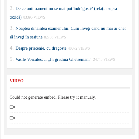
De ce unii oameni nu se mai pot îndrăgosti? (relaţia supra-
toxică)
83395 VIEWS
Noaptea dinaintea examenului. Cum înveţi când nu mai ai chef
să înveţi în sesiune
82785 VIEWS
Despre prietenie, cu dragoste
40072 VIEWS
Vasile Voiculescu, „În grădina Ghetsemani”
24745 VIEWS
VIDEO
Could not generate embed. Please try it manualy.