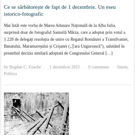
Ce se sărbătorește de fapt de 1 decembrie. Un eseu
istorico-fotografic
Mai întâi este vorba de Marea Adunare Națională de la Alba Iulia,
surprinsă doar de fotograful Samoilă Mârza, care a adoptat prin votul a
1.228 de delegați rezoluția de unire cu Regatul României a Transilvaniei,
Banatului, Maramureșului și Crișanei („Țara Ungurească”), salutând în
preambul decizia similară adoptată de Congresului General […]
by
Bogdan C. Enache
1 decembrie 2015
0 comments
Intern
,
·
·
·
Politica