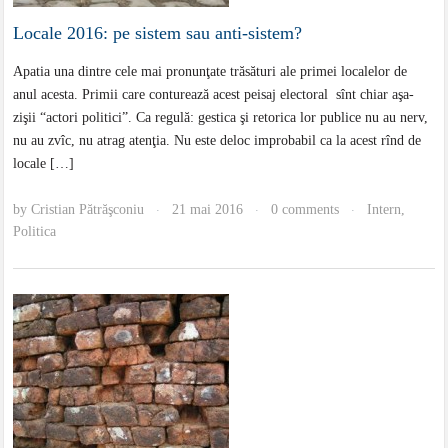
Locale 2016: pe sistem sau anti-sistem?
Apatia una dintre cele mai pronunţate trăsături ale primei localelor de
anul acesta. Primii care conturează acest peisaj electoral sînt chiar aşa-
zişii “actori politici”. Ca regulă: gestica şi retorica lor publice nu au nerv,
nu au zvîc, nu atrag atenţia. Nu este deloc improbabil ca la acest rînd de
locale […]
by
Cristian Pătrăşconiu
21 mai 2016
0 comments
Intern
,
·
·
·
Politica