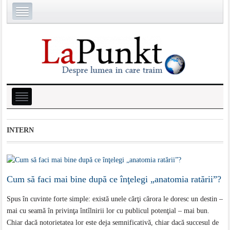
INTERN
Cum să faci mai bine după ce înţelegi „anatomia ratării”?
Spus în cuvinte forte simple: există unele cărţi cărora le doresc un destin –
mai cu seamă în privinţa întîlnirii lor cu publicul potenţial – mai bun.
Chiar dacă notorietatea lor este deja semnificativă, chiar dacă succesul de