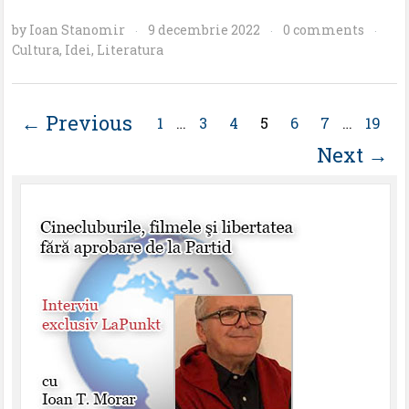
by
Ioan Stanomir
9 decembrie 2022
0 comments
·
·
·
Cultura
,
Idei
,
Literatura
← Previous
1
…
3
4
5
6
7
…
19
Next →