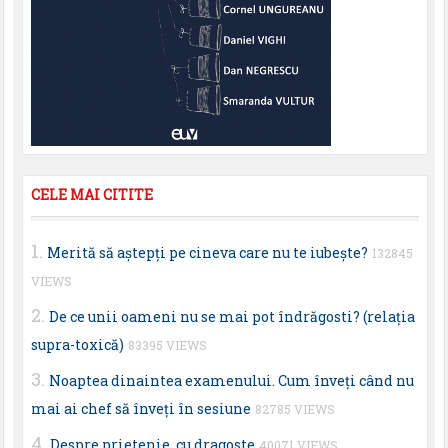
CELE MAI CITITE
Merită să aştepţi pe cineva care nu te iubeşte?
132845
VIEWS
De ce unii oameni nu se mai pot îndrăgosti? (relaţia
supra-toxică)
83395 VIEWS
Noaptea dinaintea examenului. Cum înveţi când nu
mai ai chef să înveţi în sesiune
82785 VIEWS
Despre prietenie, cu dragoste
40071 VIEWS