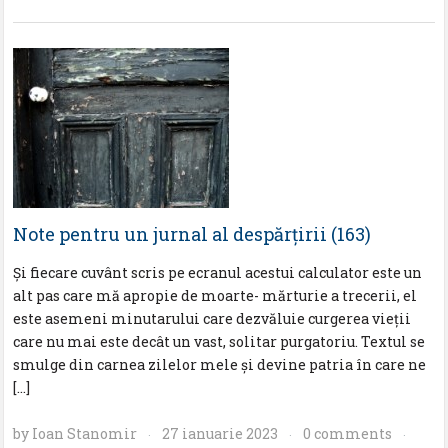
Note pentru un jurnal al despărţirii (163)
Şi fiecare cuvânt scris pe ecranul acestui calculator este un
alt pas care mă apropie de moarte- mărturie a trecerii, el
este asemeni minutarului care dezvăluie curgerea vieţii
care nu mai este decât un vast, solitar purgatoriu. Textul se
smulge din carnea zilelor mele şi devine patria în care ne
[…]
by
Ioan Stanomir
27 ianuarie 2023
0 comments
·
·
·