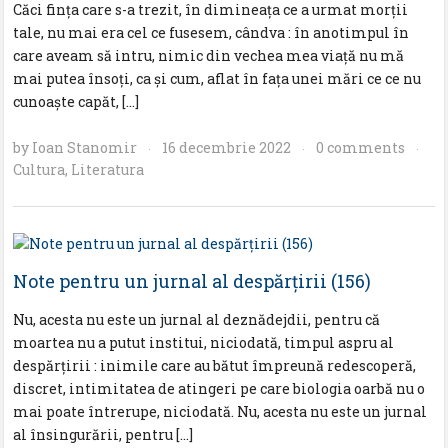
Căci finţa care s-a trezit, în dimineaţa ce a urmat morţii
tale, nu mai era cel ce fusesem, cândva : în anotimpul în
care aveam să intru, nimic din vechea mea viaţă nu mă
mai putea însoţi, ca şi cum, aflat în faţa unei mări ce ce nu
cunoaşte capăt, […]
by
Ioan Stanomir
16 decembrie 2022
0 comments
·
·
·
Cultura
,
Literatura
Note pentru un jurnal al despărţirii (156)
Nu, acesta nu este un jurnal al deznădejdii, pentru că
moartea nu a putut institui, niciodată, timpul aspru al
despărţirii : inimile care au bătut împreună redescoperă,
discret, intimitatea de atingeri pe care biologia oarbă nu o
mai poate întrerupe, niciodată. Nu, acesta nu este un jurnal
al însingurării, pentru […]