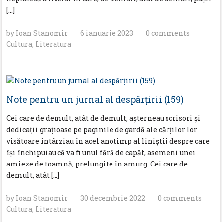
[…]
by
Ioan Stanomir
6 ianuarie 2023
0 comments
·
·
·
Cultura
,
Literatura
Note pentru un jurnal al despărţirii (159)
Cei care de demult, atât de demult, aşterneau scrisori şi
dedicaţii graţioase pe paginile de gardă ale cărţilor lor
visătoare întârziau în acel anotimp al liniştii despre care
îşi închipuiau că va fi unul fără de capăt, asemeni unei
amieze de toamnă, prelungite în amurg. Cei care de
demult, atât […]
by
Ioan Stanomir
30 decembrie 2022
0 comments
·
·
·
Cultura
,
Literatura