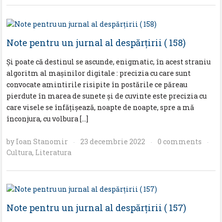
Note pentru un jurnal al despărţirii ( 158)
Şi poate că destinul se ascunde, enigmatic, în acest straniu
algoritm al maşinilor digitale : precizia cu care sunt
convocate amintirile risipite în postările ce păreau
pierdute în marea de sunete şi de cuvinte este precizia cu
care visele se înfăţişează, noapte de noapte, spre a mă
înconjura, cu volbura […]
by
Ioan Stanomir
23 decembrie 2022
0 comments
·
·
·
Cultura
,
Literatura
Note pentru un jurnal al despărţirii ( 157)