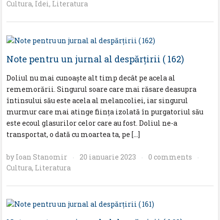
Cultura
,
Idei
,
Literatura
Note pentru un jurnal al despărţirii ( 162)
Doliul nu mai cunoaşte alt timp decât pe acela al
rememorării. Singurul soare care mai răsare deasupra
întinsului său este acela al melancoliei, iar singurul
murmur care mai atinge fiinţa izolată în purgatoriul său
este ecoul glasurilor celor care au fost. Doliul ne-a
transportat, o dată cu moartea ta, pe […]
by
Ioan Stanomir
20 ianuarie 2023
0 comments
·
·
·
Cultura
,
Literatura