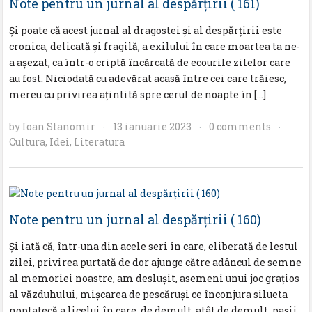
Note pentru un jurnal al despărţirii ( 161)
Şi poate că acest jurnal al dragostei şi al despărţirii este
cronica, delicată şi fragilă, a exilului în care moartea ta ne-
a aşezat, ca într-o criptă încărcată de ecourile zilelor care
au fost. Niciodată cu adevărat acasă între cei care trăiesc,
mereu cu privirea aţintită spre cerul de noapte în […]
by
Ioan Stanomir
13 ianuarie 2023
0 comments
·
·
·
Cultura
,
Idei
,
Literatura
Note pentru un jurnal al despărţirii ( 160)
Şi iată că, într-una din acele seri în care, eliberată de lestul
zilei, privirea purtată de dor ajunge către adâncul de semne
al memoriei noastre, am desluşit, asemeni unui joc graţios
al văzduhului, mişcarea de pescăruşi ce înconjura silueta
noptatecă a licelui în care, de demult, atât de demult, paşii