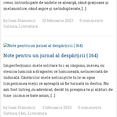
ivesc, întruchipate de undele ce aleargă, când graţioase şi
melancolice, când aspre şi neînduplecate, […]
by
Ioan Stanomir
10 februarie 2023
0 comments
·
·
·
Cultura
,
Literatura
Note pentru un jurnal al despărţirii ( 164)
Imperfecţiunii mele solitare tu i-ai răspuns, mereu, cu
stenica lumină a dragostei ce luminează, neîncercată de
îndoială. Căutărilor mele neliniştite tu le-ai opus
limpezimea vieţii ce aşteaptă să fie turnată în destin. Nu
am fost întreg ,cu adevărat, decât în preajma ta şi alături de
tine: inima ce bate acum, […]
by
Ioan Stanomir
3 februarie 2023
0 comments
·
·
·
Cultura
,
Idei
,
Literatura