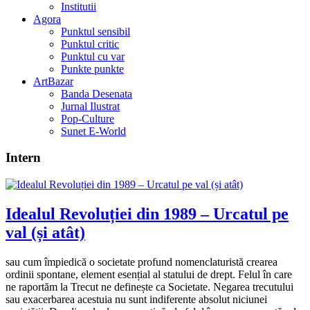
Institutii
Agora
Punktul sensibil
Punktul critic
Punktul cu var
Punkte punkte
ArtBazar
Banda Desenata
Jurnal Ilustrat
Pop-Culture
Sunet E-World
Intern
Idealul Revoluției din 1989 – Urcatul pe
val (și atât)
sau cum împiedică o societate profund nomenclaturistă crearea
ordinii spontane, element esențial al statului de drept. Felul în care
ne raportăm la Trecut ne definește ca Societate. Negarea trecutului
sau exacerbarea acestuia nu sunt indiferente absolut niciunei