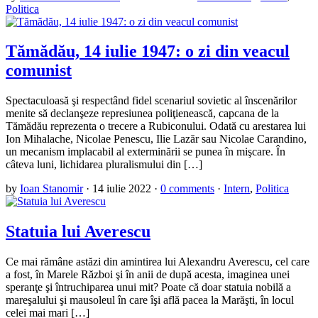
Politica
Tămădău, 14 iulie 1947: o zi din veacul
comunist
Spectaculoasă şi respectând fidel scenariul sovietic al înscenărilor
menite să declanşeze represiunea poliţienească, capcana de la
Tămădău reprezenta o trecere a Rubiconului. Odată cu arestarea lui
Ion Mihalache, Nicolae Penescu, Ilie Lazăr sau Nicolae Carandino,
un mecanism implacabil al exterminării se punea în mişcare. În
câteva luni, lichidarea pluralismului din […]
by
Ioan Stanomir
·
14 iulie 2022
·
0 comments
·
Intern
,
Politica
Statuia lui Averescu
Ce mai rămâne astăzi din amintirea lui Alexandru Averescu, cel care
a fost, în Marele Război şi în anii de după acesta, imaginea unei
speranţe şi întruchiparea unui mit? Poate că doar statuia nobilă a
mareşalului şi mausoleul în care îşi află pacea la Marăşti, în locul
celei mai mari […]