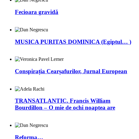
Fecioara gravidă
MUSICA PURITAS DOMINICA (Egiptul… )
Conspirația Cearșafurilor, Jurnal European
TRANSATLANTIC. Francis William
Bourdillon – O mie de ochi noaptea are
Reforma…