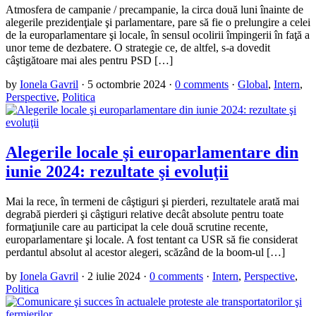
Atmosfera de campanie / precampanie, la circa două luni înainte de
alegerile prezidenţiale şi parlamentare, pare să fie o prelungire a celei
de la europarlamentare şi locale, în sensul ocolirii împingerii în faţă a
unor teme de dezbatere. O strategie ce, de altfel, s-a dovedit
câştigătoare mai ales pentru PSD […]
by
Ionela Gavril
·
5 octombrie 2024
·
0 comments
·
Global
,
Intern
,
Perspective
,
Politica
Alegerile locale şi europarlamentare din
iunie 2024: rezultate şi evoluţii
Mai la rece, în termeni de câştiguri şi pierderi, rezultatele arată mai
degrabă pierderi şi câştiguri relative decât absolute pentru toate
formaţiunile care au participat la cele două scrutine recente,
europarlamentare şi locale. A fost tentant ca USR să fie considerat
perdantul absolut al acestor alegeri, scăzând de la boom-ul […]
by
Ionela Gavril
·
2 iulie 2024
·
0 comments
·
Intern
,
Perspective
,
Politica