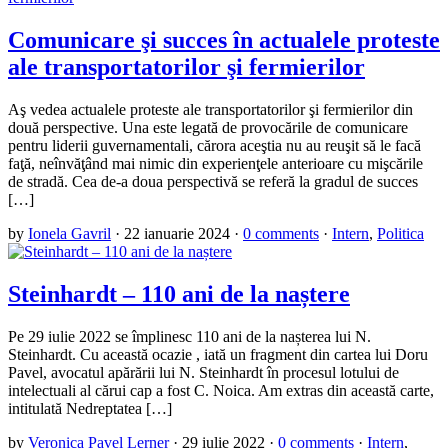
Comunicare şi succes în actualele proteste
ale transportatorilor şi fermierilor
Aş vedea actualele proteste ale transportatorilor şi fermierilor din
două perspective. Una este legată de provocările de comunicare
pentru liderii guvernamentali, cărora aceştia nu au reuşit să le facă
faţă, neînvăţând mai nimic din experienţele anterioare cu mişcările
de stradă. Cea de-a doua perspectivă se referă la gradul de succes
[…]
by
Ionela Gavril
·
22 ianuarie 2024
·
0 comments
·
Intern
,
Politica
Steinhardt – 110 ani de la naștere
Pe 29 iulie 2022 se împlinesc 110 ani de la nașterea lui N.
Steinhardt. Cu această ocazie , iată un fragment din cartea lui Doru
Pavel, avocatul apărării lui N. Steinhardt în procesul lotului de
intelectuali al cărui cap a fost C. Noica. Am extras din această carte,
intitulată Nedreptatea […]
by
Veronica Pavel Lerner
·
29 iulie 2022
·
0 comments
·
Intern
,