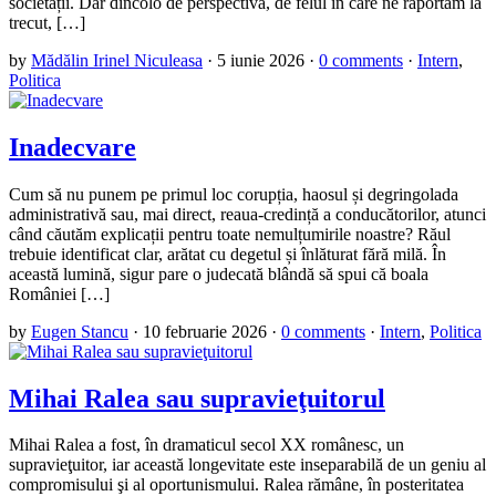
societății. Dar dincolo de perspectivă, de felul în care ne raportăm la
trecut, […]
by
Mădălin Irinel Niculeasa
·
5 iunie 2026
·
0 comments
·
Intern
,
Politica
Inadecvare
Cum să nu punem pe primul loc corupția, haosul și degringolada
administrativă sau, mai direct, reaua-credință a conducătorilor, atunci
când căutăm explicații pentru toate nemulțumirile noastre? Răul
trebuie identificat clar, arătat cu degetul și înlăturat fără milă. În
această lumină, sigur pare o judecată blândă să spui că boala
României […]
by
Eugen Stancu
·
10 februarie 2026
·
0 comments
·
Intern
,
Politica
Mihai Ralea sau supravieţuitorul
Mihai Ralea a fost, în dramaticul secol XX românesc, un
supravieţuitor, iar această longevitate este inseparabilă de un geniu al
compromisului şi al oportunismului. Ralea rămâne, în posteritatea