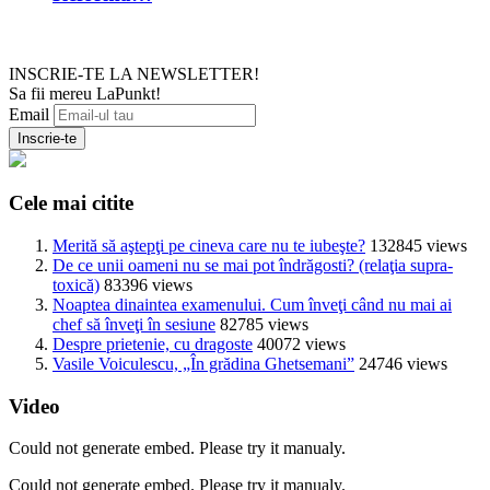
INSCRIE-TE LA NEWSLETTER!
Sa fii mereu LaPunkt!
Email
Cele mai citite
Merită să aştepţi pe cineva care nu te iubeşte?
132845 views
De ce unii oameni nu se mai pot îndrăgosti? (relaţia supra-
toxică)
83396 views
Noaptea dinaintea examenului. Cum înveţi când nu mai ai
chef să înveţi în sesiune
82785 views
Despre prietenie, cu dragoste
40072 views
Vasile Voiculescu, „În grădina Ghetsemani”
24746 views
Video
Could not generate embed. Please try it manualy.
Could not generate embed. Please try it manualy.