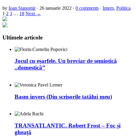
by
Ioan Stanomir
·
26 ianuarie 2022
·
0 comments
·
Intern
,
Politica
1
2
3
…
18
Next →
Ultimele articole
Jocul cu eșarfele. Un breviar de semiotică
,,domestică”
Basm invers (Din scrisorile tatălui meu)
TRANSATLANTIC. Robert Frost – Foc și
gheață