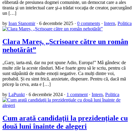
eliberată de presiunea dogmei comuniste, un democrat care a ales
tirania şi un intelectual care şi-a trădat vocaţia de creator, parcurgând
un […]
by
Ioan Stanomir
·
6 decembrie 2025
·
0 comments
·
Intern
,
Politica
Clara Mareș, „Scrisoare către un român
nehotărât”
„Gary, iarta-mă, dar nu pot spune Adio, Europa!” Mâ gândesc de
multe zile la aceste rânduri. Mi-e foarte greu să le scriu, pentru că
sunt stăpânită de multe emoții negative. Ca mulți dintre voi,
probabil. Și eu simt frică, anxietate, disperare. Pentru că, dacă mă
pricep la ceva, asta e […]
by
LaPunkt
·
6 decembrie 2024
·
1 comment
·
Intern
,
Politica
Cum arată candidaţii la prezidenţiale cu
două luni înainte de alegeri