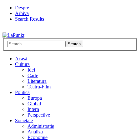
Despre
Arhiva
Search Results
Acasă
Cultura
Idei
Carte
Literatura
Teatru-Film
Politica
Europa
Global
Intern
Perspective
Societate
Administratie
Analiza
Economie