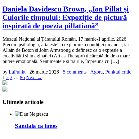
Daniela Davidescu Brown, „Ion Pillat și
Culorile timpului: Expoziție de pictură
inspirată de poezia pillatiană”
Muzeul Național al Țăranului Român, 17 martie-1 aprilie, 2026
Precum psihologia, arta este” o explorare a condiției umane” , iar
Allain de Boton și John Armstrong o definesc ca o expresie a
creativității și imaginației (Art as Therapy) încărcată de de o mare
putere emoțională. Sentimentele și trăirile, împreună cu […]
by
LaPunkt
·
26 martie 2026
·
5 comments
·
Agora
,
Punktul critic
1
2
3
…
86
Next →
Ultimele articole
Sandala ca limes