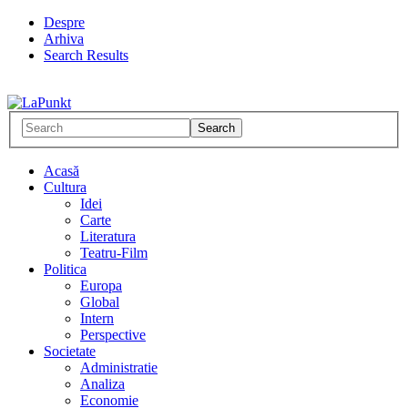
Despre
Arhiva
Search Results
Acasă
Cultura
Idei
Carte
Literatura
Teatru-Film
Politica
Europa
Global
Intern
Perspective
Societate
Administratie
Analiza
Economie