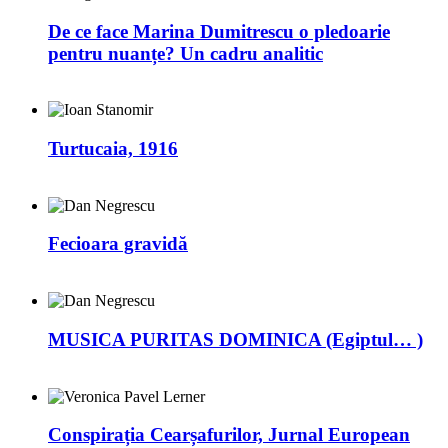
De ce face Marina Dumitrescu o pledoarie
pentru nuanțe? Un cadru analitic
Turtucaia, 1916
Fecioara gravidă
MUSICA PURITAS DOMINICA (Egiptul… )
Conspirația Cearșafurilor, Jurnal European