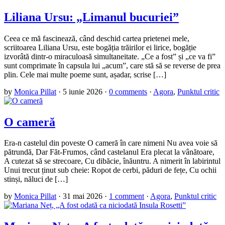
Liliana Ursu: „Limanul bucuriei”
Ceea ce mă fascinează, când deschid cartea prietenei mele,
scriitoarea Liliana Ursu, este bogăția trăirilor ei lirice, bogăție
izvorâtă dintr-o miraculoasă simultaneitate. „Ce a fost” și „ce va fi”
sunt comprimate în capsula lui „acum”, care stă să se reverse de prea
plin. Cele mai multe poeme sunt, așadar, scrise […]
by
Monica Pillat
·
5 iunie 2026
·
0 comments
·
Agora
,
Punktul critic
O cameră
Era-n castelul din poveste O cameră în care nimeni Nu avea voie să
pătrundă, Dar Făt-Frumos, când castelanul Era plecat la vânătoare,
A cutezat să se strecoare, Cu dibăcie, înăuntru. A nimerit în labirintul
Unui trecut ținut sub cheie: Ropot de cerbi, păduri de fețe, Cu ochii
stinși, năluci de […]
by
Monica Pillat
·
31 mai 2026
·
1 comment
·
Agora
,
Punktul critic