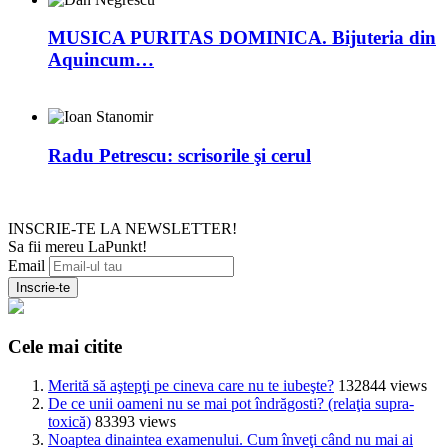
MUSICA PURITAS DOMINICA. Bijuteria din
Aquincum…
Radu Petrescu: scrisorile şi cerul
INSCRIE-TE LA NEWSLETTER!
Sa fii mereu LaPunkt!
Email
Cele mai citite
Merită să aştepţi pe cineva care nu te iubeşte?
132844 views
De ce unii oameni nu se mai pot îndrăgosti? (relaţia supra-
toxică)
83393 views
Noaptea dinaintea examenului. Cum înveţi când nu mai ai