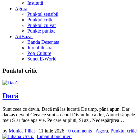
Institutii
Agora
Punktul sensibil
Punktul critic
Punktul cu var
Punkte punkte
ArtBazar
Banda Desenata
Jurnal Ilustrat
Pop-Culture
Sunet E-World
Punktul critic
Dacă
Sunt ceea ce devin, Dacă mă las lucrată De timp, până apun. Dar
dac-aș deveni Ceea ce sunt – ecoul Divinului ca dor, Atunci sângele
meu S-ar face apa vie, Pe care ar pluti, Și azi, Nedespărțirea…
by
Monica Pillat
·
11 iulie 2026
·
0 comments
·
Agora
,
Punktul critic