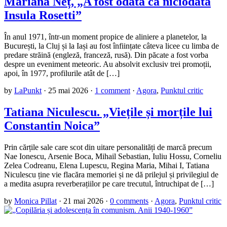
Mariana Neț, „A fost odată ca niciodată
Insula Rosetti”
În anul 1971, într-un moment propice de aliniere a planetelor, la
București, la Cluj și la Iași au fost înființate câteva licee cu limba de
predare străină (engleză, franceză, rusă). Din păcate a fost vorba
despre un eveniment meteoric. Au absolvit exclusiv trei promoții,
apoi, în 1977, profilurile atât de […]
by
LaPunkt
·
25 mai 2026
·
1 comment
·
Agora
,
Punktul critic
Tatiana Niculescu. „Viețile și morțile lui
Constantin Noica”
Prin cărțile sale care scot din uitare personalități de marcă precum
Nae Ionescu, Arsenie Boca, Mihail Sebastian, Iuliu Hossu, Corneliu
Zelea Codreanu, Elena Lupescu, Regina Maria, Mihai I, Tatiana
Niculescu ține vie flacăra memoriei și ne dă prilejul și privilegiul de
a medita asupra reverberațiilor pe care trecutul, întruchipat de […]
by
Monica Pillat
·
21 mai 2026
·
0 comments
·
Agora
,
Punktul critic