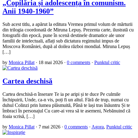
„Copilăria și adolescența în comunism.
Anii 1940-1960”
Sub acest titlu, a apărut la editura Vremea primul volum de mărturii
din trilogia coordonată de Miruna Lepuș. Prezenta carte, ilustrată cu
fotografii din epocă, pune în scenă destinele dramatice ale unor
familii de intelectuali, aflați sub dictatura regimului impus de
Moscova României, după al doilea război mondial. Miruna Lepuș
[…]
by
Monica Pillat
·
18 mai 2026
·
0 comments
·
Punktul critic
Cartea deschisă
Cartea deschisă-n înserare Te ia pe aripi și te duce Pe culmile
închipuirii, Unde, ca-n vis, poți fi un altul. Fără de trup, numai cu
duhul Colinzi prin lumea plăsmuită, Până te lași tras înăuntru Și te
îmbraci în personajul Cu care-ai vrea să te asemeni, Nebănuind că
foaia scrisă, […]
by
Monica Pillat
·
7 mai 2026
·
0 comments
·
Agora
,
Punktul critic