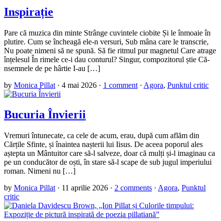
Inspirație
Pare că muzica din minte Strânge cuvintele ciobite Și le înmoaie în
plutire. Cum se încheagă ele-n versuri, Sub mâna care le transcrie,
Nu poate nimeni să ne spună. Să fie ritmul pur magnetul Care atrage
înțelesul În rimele ce-i dau conturul? Singur, compozitorul știe Că-
nsemnele de pe hârtie I-au […]
by
Monica Pillat
·
4 mai 2026
·
1 comment
·
Agora
,
Punktul critic
Bucuria Învierii
Vremuri întunecate, ca cele de acum, erau, după cum aflăm din
Cărțile Sfinte, și înaintea nașterii lui Iisus. De aceea poporul ales
aștepta un Mântuitor care să-l salveze, doar că mulți și-l imaginau ca
pe un conducător de oști, în stare să-l scape de sub jugul imperiului
roman. Nimeni nu […]
by
Monica Pillat
·
11 aprilie 2026
·
2 comments
·
Agora
,
Punktul
critic