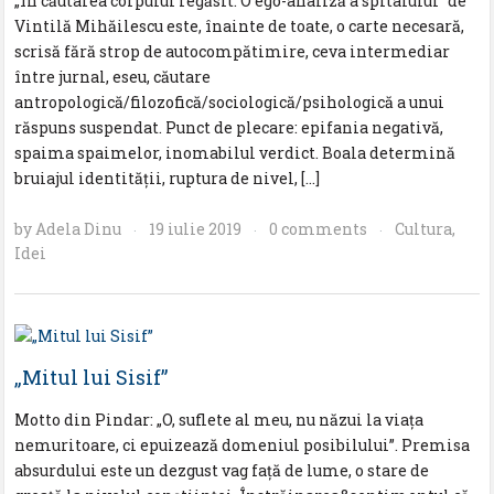
„În căutarea corpului regăsit. O ego-analiză a spitalului” de
Vintilă Mihăilescu este, înainte de toate, o carte necesară,
scrisă fără strop de autocompătimire, ceva intermediar
între jurnal, eseu, căutare
antropologică/filozofică/sociologică/psihologică a unui
răspuns suspendat. Punct de plecare: epifania negativă,
spaima spaimelor, inomabilul verdict. Boala determină
bruiajul identității, ruptura de nivel, […]
by
Adela Dinu
19 iulie 2019
0 comments
Cultura
,
·
·
·
Idei
„Mitul lui Sisif”
Motto din Pindar: „O, suflete al meu, nu năzui la viața
nemuritoare, ci epuizează domeniul posibilului”. Premisa
absurdului este un dezgust vag față de lume, o stare de