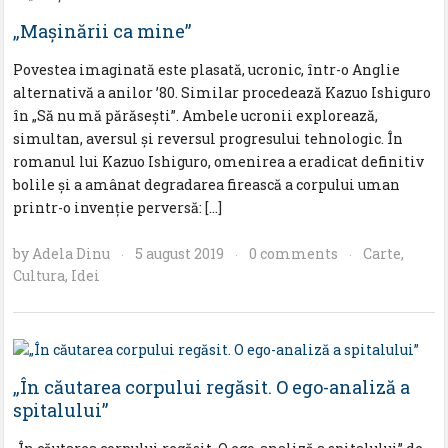
„Mașinării ca mine”
Povestea imaginată este plasată, ucronic, într-o Anglie
alternativă a anilor ’80. Similar procedează Kazuo Ishiguro
în „Să nu mă părăsești”. Ambele ucronii explorează,
simultan, aversul și reversul progresului tehnologic. În
romanul lui Kazuo Ishiguro, omenirea a eradicat definitiv
bolile și a amânat degradarea firească a corpului uman
printr-o invenție perversă: […]
by
Adela Dinu
5 august 2019
0 comments
Carte
,
·
·
·
Cultura
,
Idei
„În căutarea corpului regăsit. O ego-analiză a
spitalului”