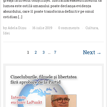
greață la nivelul conștiinței. Înstrăinarea&sentimentul că
lumea este ostilă umanului poate declanșa evidența
absurdului, care îl poate transforma definitiv pe omul
cotidian […]
by
Adela Dinu
16 iulie 2019
0 comments
Cultura
,
·
·
·
Idei
Next →
1
2
3
…
7