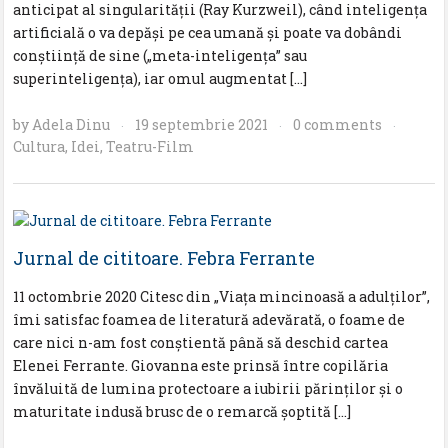
anticipat al singularității (Ray Kurzweil), când inteligența
artificială o va depăși pe cea umană și poate va dobândi
conștiință de sine („meta-inteligența” sau
superinteligența), iar omul augmentat […]
by
Adela Dinu
19 septembrie 2021
0 comments
·
·
·
Cultura
,
Idei
,
Teatru-Film
Jurnal de cititoare. Febra Ferrante
11 octombrie 2020 Citesc din „Viața mincinoasă a adulților”,
îmi satisfac foamea de literatură adevărată, o foame de
care nici n-am fost conștientă până să deschid cartea
Elenei Ferrante. Giovanna este prinsă între copilăria
învăluită de lumina protectoare a iubirii părinților și o
maturitate indusă brusc de o remarcă șoptită […]