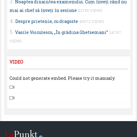
Noaptea dinaintea examenului. Cum înveţi când nu
mai ai chef să înveţi în sesiune
82785 VIEWS
Despre prietenie, cu dragoste
40072 VIEWS
Vasile Voiculescu, „În grădina Ghetsemani”
24747
VIEWS
VIDEO
Could not generate embed. Please try it manualy.