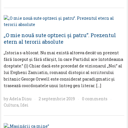
„O mie nouă sute optzeci și patru”. Prezentul
etern al terorii absolute
„Istoria s-a blocat. Nu mai există altceva decât un prezent
fără început și fără sfârșit, în care Partidul are întotdeauna
dreptate.” (1) Chiar dacă este precedat de vizionarul „Noi” al
lui Evgheni Zamiatin, romanul distopic al scriitorului
britanic George Orwell este considerat paradigmatic și
trasează coordonatele unui întreg gen literar. […]
by
Adela Dinu
2 septembrie 2019
0 comments
·
·
·
Cultura
,
Idei