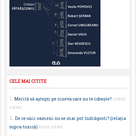
CELE MAI CITITE
Merită să aştepţi pe cineva care nu te iubeşte?
132845
VIEWS
De ce unii oameni nu se mai pot îndrăgosti? (relaţia
supra-toxică)
83399 VIEWS