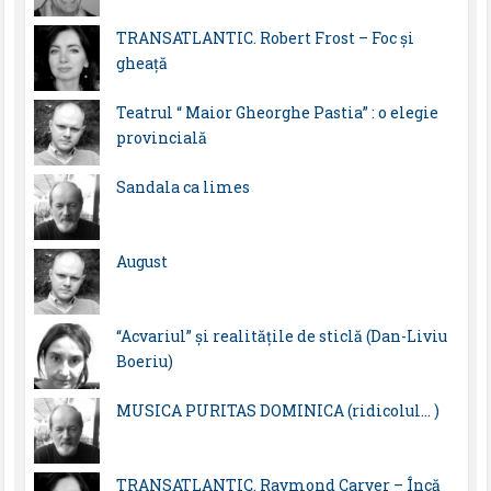
TRANSATLANTIC. Robert Frost – Foc și
gheață
Teatrul “ Maior Gheorghe Pastia” : o elegie
provincială
Sandala ca limes
August
“Acvariul” și realitățile de sticlă (Dan-Liviu
Boeriu)
MUSICA PURITAS DOMINICA (ridicolul… )
TRANSATLANTIC. Raymond Carver – Încă