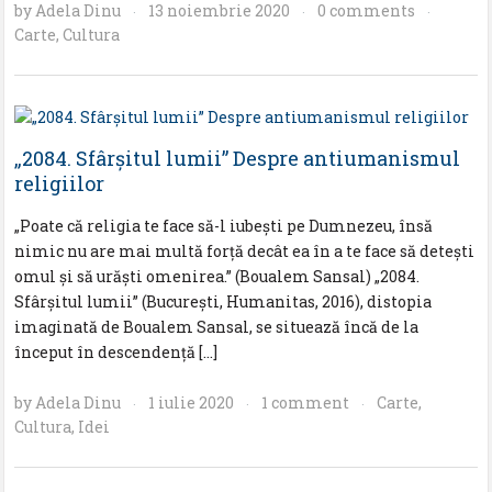
by
Adela Dinu
13 noiembrie 2020
0 comments
·
·
·
Carte
,
Cultura
„2084. Sfârșitul lumii” Despre antiumanismul
religiilor
„Poate că religia te face să-l iubești pe Dumnezeu, însă
nimic nu are mai multă forță decât ea în a te face să detești
omul și să urăști omenirea.” (Boualem Sansal) „2084.
Sfârșitul lumii” (București, Humanitas, 2016), distopia
imaginată de Boualem Sansal, se situează încă de la
început în descendență […]
by
Adela Dinu
1 iulie 2020
1 comment
Carte
,
·
·
·
Cultura
,
Idei