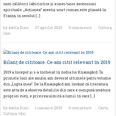
unei călătorii labirintice și a unei/unor ascensiuni
spirituale. „Acțiunea” acestui scurt roman este plasată în
Franța, în secolul […]
by
Adela Dinu
27 aprilie 2020
0 comments
Cultura
,
·
·
·
Idei
Bilanț de cititoare. Ce-am citit relevant în 2019
2019 a început și s-a încheiat în zodia lui Knausgård. În
primele luni ale anului am devorat ultimele patru volume
din „Lupta mea”. De la Knausgård am învățat că literatura
este arta de a observa detaliile din care e compusă țesătura
propriei vieți, e privirea uimită a lumii în care […]
by
Adela Dinu
1 ianuarie 2020
0 comments
Carte
,
·
·
·
Cultura
,
Idei