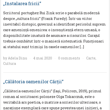
„Instalarea fricii”
Scriitorul portughez Rui Zink scrie o parabolă modernă
despre „cultura fricii” (Frank Furedy). Într-un viitor
inevitabil distopic, guvernul a identificat pericolul suprem
care amenință omenirea: o inconștiență etern umană, o
disponibilitate imatură de asumare a riscurilor. Curajul
trebuie combătut într-o manieră sistematică. Funcționari
ai statului sunt trimiși în casele oamenilor […]
by
Adela Dinu
4 mai 2020
0 comments
Carte
,
·
·
·
Cultura
„Călătoria oamenilor Cărții”
„Călătoria oamenilor Cărții” (Iași, Polirom, 2019), primul
roman al scriitoarei poloneze Olga Tokarczuk, este o
veritabilă ars poetica, o matrice a scrierilor ulterioare, o
narațiune exemplară care spune povestea unei inițieri, a