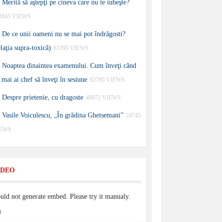
Merită să aştepţi pe cineva care nu te iubeşte?
2845 VIEWS
De ce unii oameni nu se mai pot îndrăgosti?
elaţia supra-toxică)
83395 VIEWS
Noaptea dinaintea examenului. Cum înveţi când
 mai ai chef să înveţi în sesiune
82785 VIEWS
Despre prietenie, cu dragoste
40072 VIEWS
Vasile Voiculescu, „În grădina Ghetsemani”
24745
IEWS
IDEO
uld not generate embed. Please try it manualy.