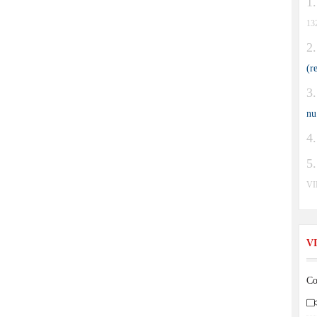
13
(r
nu
V
V
Co