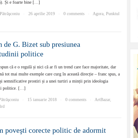
). Și e foarte bine […]
 Pătrăşconiu
26 aprilie 2019
0 comments
Agora
,
Punktul
·
·
·
 de G. Bizet sub presiunea
tudinii politice
spun că e o regulă și nici că ar fi un trend care face majoritate, dar
nă tot mai multe exemple care curg în această direcție – franc spus, a
i semnificative prostiri și a unei turtiri a minții prin ideologia
ii politice. […]
Pătrăşconiu
15 ianuarie 2018
0 comments
ArtBazar
,
·
·
·
lrd
m poveşti corecte politic de adormit