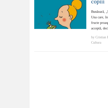
copiii
Bunăoară, „S
Una care, în
fructe proas
acceptă, dec
by
Cristian 
Cultura