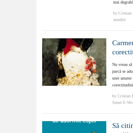
mai degrabă
by
Cristian
sensibil
Carmen
corecti
Nu vreau să 
parcă se adu
unei anume ș
corectitudin
by
Cristian 
Sunet E-Wo
Să citi