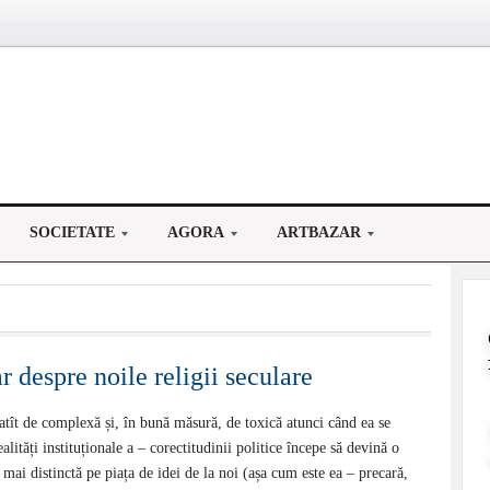
SOCIETATE
AGORA
ARTBAZAR
 despre noile religii seculare
atît de complexă și, în bună măsură, de toxică atunci când ea se
ealități instituționale a – corectitudinii politice începe să devină o
 mai distinctă pe piața de idei de la noi (așa cum este ea – precară,