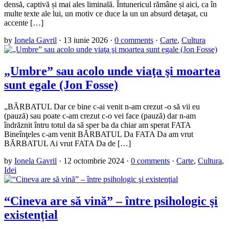
densă, captivă și mai ales liminală. Întunericul rămâne și aici, ca în
multe texte ale lui, un motiv ce duce la un un absurd detaşat, cu
accente […]
by
Ionela Gavril
·
13 iunie 2026
·
0 comments
·
Carte
,
Cultura
„Umbre” sau acolo unde viaţa şi moartea
sunt egale (Jon Fosse)
„BĂRBATUL Dar ce bine c-ai venit n-am crezut -o să vii eu
(pauză) sau poate c-am crezut c-o vei face (pauză) dar n-am
îndrăznit întru totul da să sper ba da chiar am sperat FATA
Bineînţeles c-am venit BĂRBATUL Da FATA Da am vrut
BĂRBATUL Ai vrut FATA Da de […]
by
Ionela Gavril
·
12 octombrie 2024
·
0 comments
·
Carte
,
Cultura
,
Idei
“Cineva are să vină” – între psihologic şi
existenţial