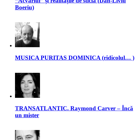
“Acvariul” și realitățile de sticlă (Dan-Liviu
Boeriu)
MUSICA PURITAS DOMINICA (ridicolul… )
TRANSATLANTIC. Raymond Carver – Încă
un mister