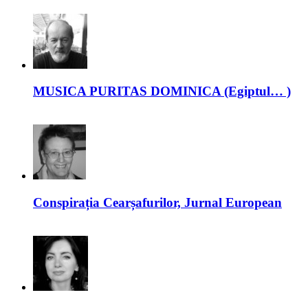
MUSICA PURITAS DOMINICA (Egiptul… )
Conspirația Cearșafurilor, Jurnal European