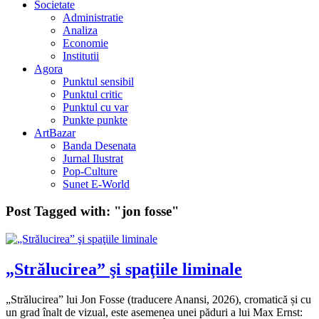
Societate
Administratie
Analiza
Economie
Institutii
Agora
Punktul sensibil
Punktul critic
Punktul cu var
Punkte punkte
ArtBazar
Banda Desenata
Jurnal Ilustrat
Pop-Culture
Sunet E-World
Post Tagged with:
"jon fosse"
„Strălucirea” şi spaţiile liminale
„Strălucirea” lui Jon Fosse (traducere Anansi, 2026), cromatică și cu
un grad înalt de vizual, este asemenea unei păduri a lui Max Ernst: