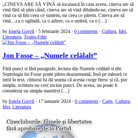
„CINEVA ARE SĂ VINĂ să locuiască în casa aceea, cineva are să
vină fără să știm când, cineva are să vină diluându-ne, cineva are să
vină ca să fim ceea ce suntem, nu ceea ce părem. Cineva are să
vină…ca o oglindă, ca o adiere, ca o umbră, ca o […]
by
Ionela Gavril
·
5 februarie 2024
·
0 comments
·
Cultura
,
Idei
,
Literatura
,
Teatru-Film
Jon Fosse – „Numele celălalt”
Fără punct si fără paragrafe, lectura din Numele celălalt si din
Septologia lui Fosse poate părea deazarmantă, însă pe măsură ce
intră în text, cititorul îsi dă seama că acesta curge firesc și că, pur
simplu, scriitura nu cere niciun punct. De aceea, nu poate fi
considerat un simplu manifest […]
by
Ionela Gavril
·
17 ianuarie 2024
·
0 comments
·
Carte
,
Cultura
,
Idei
,
Literatura