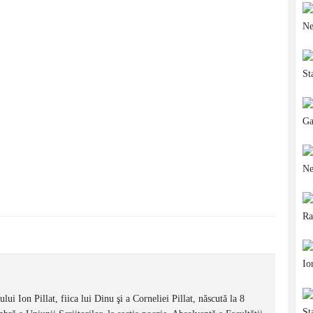
on Pillat, fiica lui Dinu şi a Corneliei Pillat, născută la 8