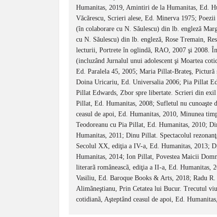
Humanitas, 2019, Amintiri de la Humanitas, Ed. Hu
Văcărescu, Scrieri alese, Ed. Minerva 1975; Poezii 
(în colaborare cu N. Săulescu) din lb. engleză Mar
cu N. Săulescu) din lb. engleză, Rose Tremain, Res
lecturii, Portrete în oglindă, RAO, 2007 şi 2008. Îngr
(incluzând Jurnalul unui adolescent şi Moartea cot
Ed. Paralela 45, 2005; Maria Pillat-Brateş, Pictură 
Doina Uricariu, Ed. Universalia 2006; Pia Pillat E
Pillat Edwards, Zbor spre libertate. Scrieri din exil
Pillat, Ed. Humanitas, 2008; Sufletul nu cunoaşte d
ceasul de apoi, Ed. Humanitas, 2010, Minunea timpul
Teodoreanu cu Pia Pillat, Ed. Humanitas, 2010; Dinu P
Humanitas, 2011; Dinu Pillat. Spectacolul rezonanţe
Secolul XX, ediţia a IV-a, Ed. Humanitas, 2013; Di
Humanitas, 2014; Ion Pillat, Povestea Maicii Domnu
literarã româneascã, ediţia a II-a, Ed. Humanitas, 2
Vasiliu, Ed. Baroque Books & Arts, 2018; Radu R. 
Alimãneştianu, Prin Cetatea lui Bucur. Trecutul viu
cotidianã, Aşteptând ceasul de apoi, Ed. Humanitas