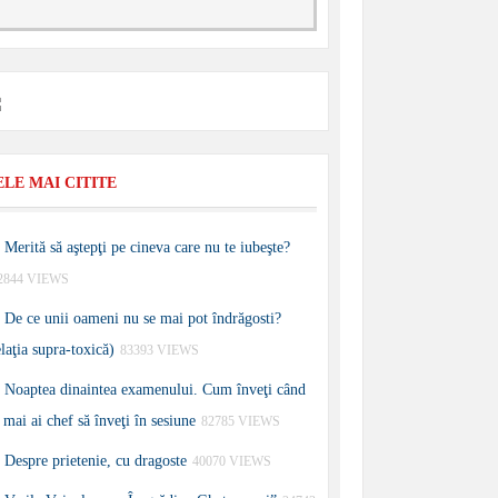
ELE MAI CITITE
Merită să aştepţi pe cineva care nu te iubeşte?
2844 VIEWS
De ce unii oameni nu se mai pot îndrăgosti?
elaţia supra-toxică)
83393 VIEWS
Noaptea dinaintea examenului. Cum înveţi când
 mai ai chef să înveţi în sesiune
82785 VIEWS
Despre prietenie, cu dragoste
40070 VIEWS