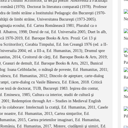
ră a Uniunii Scriitorilor, la secţia poezie. Absolventă a Facultăţii
-română (1970). Doctorat în literatura comparată (1978). Profesor
edra de limbi străine a Institutului Pedagogic din Bucureşti (1970-
ultăţii de limbi străine, Universitatea Bucureşti (1973-2005).
ginaţia ecoului, Ed. Cartea Româneascã 1981; Pluralul ca o
 Albatros, 1998; Dorul de rai, Ed. Universalia 2005; Duet în alb,
ricã 1970-2019, Ed. Baroque Books & Arts. Proză: Cei 13 şi
a Scriitorilor); Corabia Timpului, Ed. Ion Creangă 1976 (ed. a II-
Universalia 2004; ed. a III-a, Ed. Humanitas, 2013); Drumul spre
anitas, 2014, Croitorul de cãrţi, Ed. Baroque Books & Arts, 2019;
, Ceasuri de demult, Ed. Baroque Books & Arts, 2021, Bunicul
og: Ioana Celibidache, o mãtuşã de poveste, Ed. Humanitas, 2011;
culescu, Ed. Humanitas, 2012; Dincolo de aşteptare, carte-dialog
nţei, carte-dialog cu Vasile Bãnescu, Ed. Eikon, 2018. Critică
Poe teză de doctorat, TUB, Bucureşti 1983. Ieşirea din contur,
d. Eminescu, 1985; Cultura ca interior, studii de cultură şi
ti 2001; Redemption through Art – Studies in Medieval English
 în colaborare: Intelectuali la cratiţă, Ed. Humanitas, 2011, Casele
lor noastre, Ed. Humanitas, 2013, Cartea simţurilor, Ed.
manitas, 2015, Cartea prietenilor imaginari, Ed. Humanitas,
n România, Ed. Humanitas, 2017, Mistere, ciudãţenii şi uimiri, Ed.