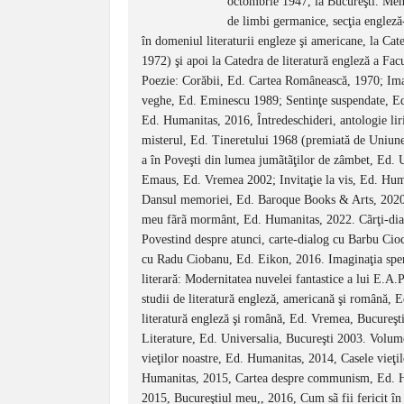
octombrie 1947, la Bucureşti. Memb
de limbi germanice, secţia engleză
în domeniul literaturii engleze şi americane, la Cat
1972) şi apoi la Catedra de literatură engleză a Fac
Poezie: Corăbii, Ed. Cartea Românească, 1970; Ima
veghe, Ed. Eminescu 1989; Sentinţe suspendate, Ed.
Ed. Humanitas, 2016, Întredeschideri, antologie li
misterul, Ed. Tineretului 1968 (premiată de Uniune
a în Poveşti din lumea jumãtãţilor de zâmbet, Ed. 
Emaus, Ed. Vremea 2002; Invitaţie la vis, Ed. Hum
Dansul memoriei, Ed. Baroque Books & Arts, 2020
meu fãrã mormânt, Ed. Humanitas, 2022. Cãrţi-dial
Povestind despre atunci, carte-dialog cu Barbu Cio
cu Radu Ciobanu, Ed. Eikon, 2016. Imaginaţia spera
literară: Modernitatea nuvelei fantastice a lui E.A.
studii de literatură engleză, americană şi română, E
literatură engleză şi română, Ed. Vremea, Bucureş
Literature, Ed. Universalia, Bucureşti 2003. Volume
vieţilor noastre, Ed. Humanitas, 2014, Casele vieţi
Humanitas, 2015, Cartea despre communism, Ed. Hu
2015, Bucureştiul meu,, 2016, Cum sã fii fericit î