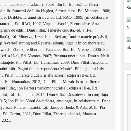
manitas, 2020. Traduceri: Poezii din lb. franceză de Elena
din lb. franceză de Iulia Haşdeu, Scrieri alese, Ed. Minerva, 1988;
garet Drabble, Drumul strălucitor, Ed. RAO, 1999; (în colaborare
tauraţia, Ed. RAO, 1997; Virginia Woolf, Eseuri alese. Arta
ijiri de ediţii: Dinu Pillat, Tinereţe ciudată, ed. a II-a,
idiană), Ed. Minerva, 1984; Radu Şerban, Înmiresmatele prăpăstii,
şi reverie/Painting and Reverie, album, îngrijit în colaborare cu
dwards, Zbor spre libertate. Fata cocorilor, Ed. Vremea, 2006; Pia
 (ed. a II-a), Ed. Vremea, 2007; Biruinţa unei iubiri. Dinu şi Nelli
istanţele. Pia Pillat, Ed. Humanitas, 2009; Dinu Pillat. Aşteptând
ui trăit. Pagini din corespondenţa Monicăi Pillat şi a lui Lily
illat. Tinereţe ciudată şi alte scrieri, ediţia a III-a, Ed.
i, Ed. Humanitas, 2012; Dinu Pillat. Mozaic istorico-literar.
nu Pillat, Ion Barbu (micromonografie), ediţia a III-a, Ed.
lui, Ed. Humanitas, 2014, Dinu Pillat. Dostoievski în conştiinţa
015; Ion Pillat. Vinul de-altãdatã, antologie, în colaborare cu Dana
Şerban. Puterea neştiutã, Ed. Baroque Books & Arts, 2018; Pia
, Ed. Corint, 2021; Dinu Pillat, Tinereţe ciudatã, Moartea
, 2021.