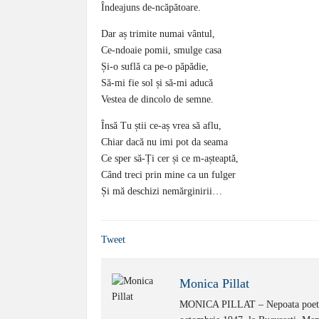
Îndeajuns de-ncăpătoare.
Dar aș trimite numai vântul,
Ce-ndoaie pomii, smulge casa
Și-o suflă ca pe-o păpădie,
Să-mi fie sol și să-mi aducă
Vestea de dincolo de semne.
Însă Tu știi ce-aș vrea să aflu,
Chiar dacă nu imi pot da seama
Ce sper să-Ți cer și ce m-așteaptă,
Când treci prin mine ca un fulger
Și mă deschizi nemărginirii…
Tweet
Monica Pillat
MONICA PILLAT – Nepoata poetului I