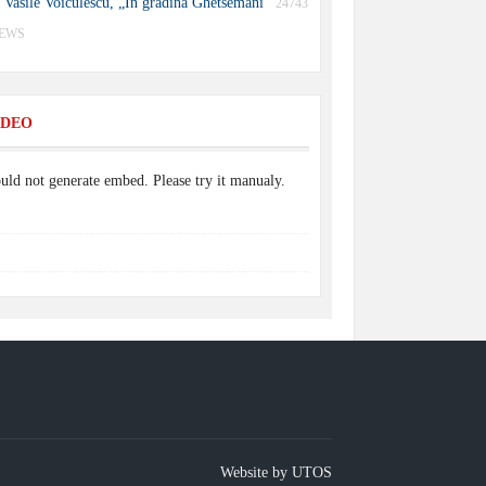
Vasile Voiculescu, „În grădina Ghetsemani”
24743
IEWS
IDEO
uld not generate embed. Please try it manualy.
Website by UTOS