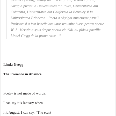
Distance (2006), Things and Flesh (1999) și Alma (1985).
Gregg a predat la Universitatea din Iowa, Universitatea din
Columbia, Universitatea din California la Berkeley și la
Universitatea Princeton. Poeta a câștigat numeroase premii
Pushcart și a fost beneficiara unor renumite burse pentru poezie.
W. S. Merwin a spus despre poezia ei: “Mi-au plăcut poeziile
Lindei Gregg de la prima citire…”
Linda Gregg
The Presence in Absence
Poetry is not made of words.
I can say it’s January when
it’s August. I can say, “The scent