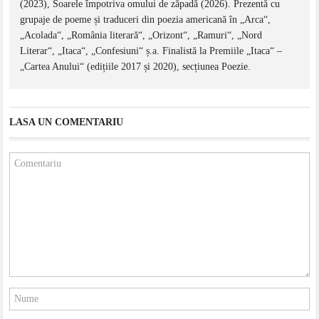
(2023), Soarele împotriva omului de zăpadă (2026). Prezentă cu
grupaje de poeme și traduceri din poezia americană în „Arca“,
„Acolada“, „România literară“, „Orizont“, „Ramuri“, „Nord
Literar“, „Itaca“, „Confesiuni“ ș.a. Finalistă la Premiile „Itaca“ –
„Cartea Anului“ (edițiile 2017 și 2020), secțiunea Poezie.
LASA UN COMENTARIU