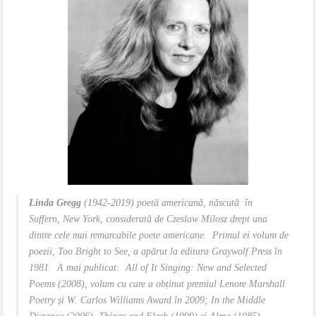
Linda Gregg
(1942-2019) poetă americană, născută în
Suffern, New York, considerată de Czeslaw Milosz drept una
dintre cele mai remarcabile poete americane. Primul ei volum de
poezii, Too Bright to See, a apărut la editura Graywolf Press în
1981. A mai publicat: All of It Singing: New and Selected
Poems (2008), volum cu care a obținut premiul Lenore Marshall
Poetry și W. Carlos Williams Award în 2009; In the Middle