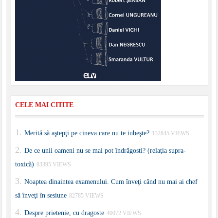
CELE MAI CITITE
Merită să aştepţi pe cineva care nu te iubeşte?
132845 VIEWS
De ce unii oameni nu se mai pot îndrăgosti? (relaţia supra-
toxică)
83395 VIEWS
Noaptea dinaintea examenului. Cum înveţi când nu mai ai chef
să înveţi în sesiune
82785 VIEWS
Despre prietenie, cu dragoste
40072 VIEWS