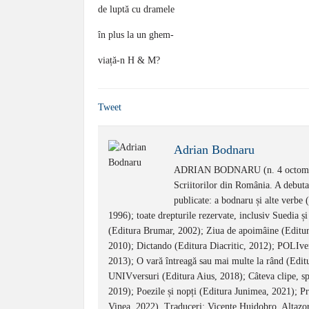
de luptă cu dramele
în plus la un ghem-
viață-n H & M?
Tweet
Adrian Bodnaru
ADRIAN BODNARU (n. 4 octombrie
Scriitorilor din România. A debuta
publicate: a bodnaru și alte verbe
1996); toate drepturile rezervate, inclusiv Suedia ș
(Editura Brumar, 2002); Ziua de apoimâine (Editur
2010); Dictando (Editura Diacritic, 2012); POLIvers
2013); O vară întreagă sau mai multe la rând (Edit
UNIVversuri (Editura Aius, 2018); Câteva clipe, sp
2019); Poezile și nopți (Editura Junimea, 2021); Pr
Vinea, 2022). Traduceri: Vicente Huidobro, Altazor