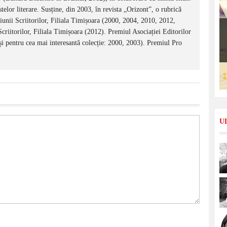
stelor literare. Susține, din 2003, în revista „Orizont”, o rubrică
unii Scriitorilor, Filiala Timișoara (2000, 2004, 2010, 2012,
criitorilor, Filiala Timișoara (2012). Premiul Asociației Editorilor
i pentru cea mai interesantă colecție: 2000, 2003). Premiul Pro
U