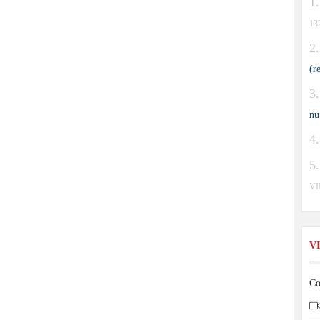
13
(r
nu
V
V
Co