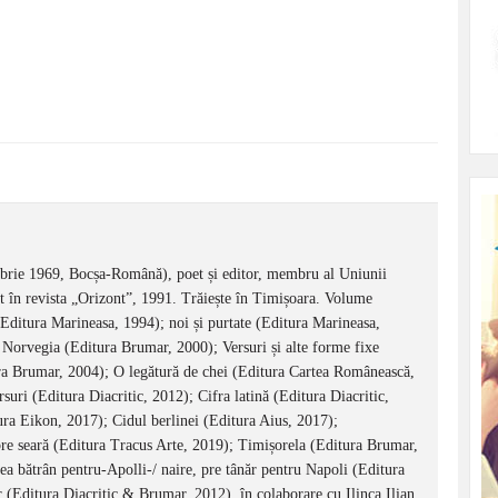
 1969, Bocșa-Română), poet și editor, membru al Uniunii
t în revista „Orizont”, 1991. Trăiește în Timișoara. Volume
 (Editura Marineasa, 1994); noi și purtate (Editura Marineasa,
i Norvegia (Editura Brumar, 2000); Versuri și alte forme fixe
a Brumar, 2004); O legătură de chei (Editura Cartea Românească,
uri (Editura Diacritic, 2012); Cifra latină (Editura Diacritic,
ura Eikon, 2017); Cidul berlinei (Editura Aius, 2017);
re seară (Editura Tracus Arte, 2019); Timișorela (Editura Brumar,
ea bătrân pentru-Apolli-/ naire, pre tânăr pentru Napoli (Editura
 (Editura Diacritic & Brumar, 2012), în colaborare cu Ilinca Ilian.