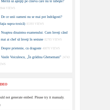
Merită să aştepţi pe cineva care nu te iubeşte?
2844 VIEWS
De ce unii oameni nu se mai pot îndrăgosti?
elaţia supra-toxică)
83393 VIEWS
Noaptea dinaintea examenului. Cum înveţi când
 mai ai chef să înveţi în sesiune
82785 VIEWS
Despre prietenie, cu dragoste
40070 VIEWS
Vasile Voiculescu, „În grădina Ghetsemani”
24743
IEWS
IDEO
uld not generate embed. Please try it manualy.