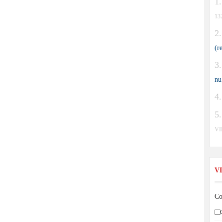
13
(r
nu
V
V
Co