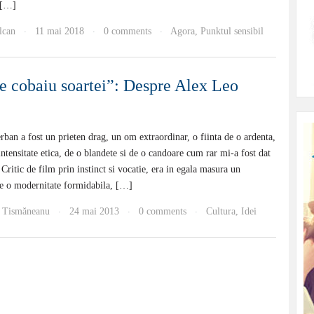
 […]
lcan
11 mai 2018
0 comments
Agora
,
Punktul sensibil
·
·
·
e cobaiu soartei”: Despre Alex Leo
ban a fost un prieten drag, un om extraordinar, o fiinta de o ardenta,
 intensitate etica, de o blandete si de o candoare cum rar mi-a fost dat
 Critic de film prin instinct si vocatie, era in egala masura un
de o modernitate formidabila, […]
 Tismăneanu
24 mai 2013
0 comments
Cultura
,
Idei
·
·
·