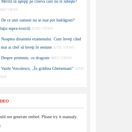
Merită să aştepţi pe cineva care nu te iubeşte?
2845 VIEWS
De ce unii oameni nu se mai pot îndrăgosti?
elaţia supra-toxică)
83395 VIEWS
Noaptea dinaintea examenului. Cum înveţi când
 mai ai chef să înveţi în sesiune
82785 VIEWS
Despre prietenie, cu dragoste
40072 VIEWS
Vasile Voiculescu, „În grădina Ghetsemani”
24745
IEWS
IDEO
uld not generate embed. Please try it manualy.