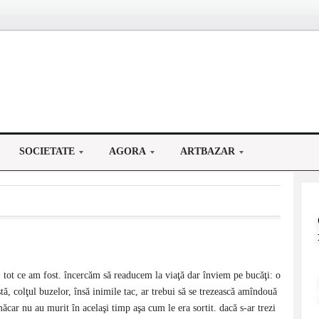
SOCIETATE
AGORA
ARTBAZAR
, tot ce am fost. încercăm să readucem la viaţă dar înviem pe bucăţi: o
stă, colţul buzelor, însă inimile tac, ar trebui să se trezească amîndouă
măcar nu au murit în acelaşi timp aşa cum le era sortit. dacă s-ar trezi