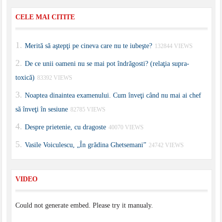
CELE MAI CITITE
Merită să aştepţi pe cineva care nu te iubeşte?
132844 VIEWS
De ce unii oameni nu se mai pot îndrăgosti? (relaţia supra-
toxică)
83392 VIEWS
Noaptea dinaintea examenului. Cum înveţi când nu mai ai chef
să înveţi în sesiune
82785 VIEWS
Despre prietenie, cu dragoste
40070 VIEWS
Vasile Voiculescu, „În grădina Ghetsemani”
24742 VIEWS
VIDEO
Could not generate embed. Please try it manualy.