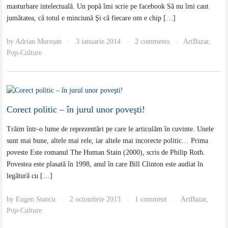
masturbare intelectuală. Un popă îmi scrie pe facebook Să nu îmi caut
jumătatea, că totul e minciună Şi că fiecare om e chip […]
by
Adrian Mureșan
3 ianuarie 2014
2 comments
ArtBazar
,
·
·
·
Pop-Culture
Corect politic – în jurul unor poveşti!
Trăim într-o lume de reprezentări pe care le articulăm în cuvinte. Unele
sunt mai bune, altele mai rele, iar altele mai incorecte politic… Prima
poveste Este romanul The Human Stain (2000), scris de Philip Roth.
Povestea este plasată în 1998, anul în care Bill Clinton este audiat în
legătură cu […]
by
Eugen Stancu
2 octombrie 2013
1 comment
ArtBazar
,
·
·
·
Pop-Culture