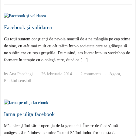
Facebook şi validarea
Cu toţii suntem conştienţi de nevoia noastră de a ne mângâia pe cap stima
de sine, cu atât mai mult cu cât trăim într-o societate care se grăbeşte să
ne sublinieze cu roşu greşelile. De curând, am lucrat într-un workshop de
formare în terapie cu o colegă care, după ce […]
by
Ana Papahagi
26 februarie 2014
2 comments
Agora
,
·
·
·
Punktul sensibil
Iarna pe uliţa facebook
Mă aplec şi îmi sărut operaţia de la genunchi. Încerc de fapt să mă
amăgesc că mă iubesc pe mine însumi Să îmi induc forma asta de