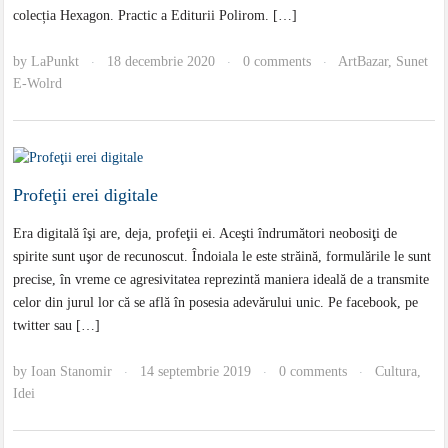
colecția Hexagon. Practic a Editurii Polirom. […]
by
LaPunkt
18 decembrie 2020
0 comments
ArtBazar
,
Sunet
·
·
·
E-Wolrd
Profeţii erei digitale
Era digitală îşi are, deja, profeţii ei. Aceşti îndrumători neobosiţi de
spirite sunt uşor de recunoscut. Îndoiala le este străină, formulările le sunt
precise, în vreme ce agresivitatea reprezintă maniera ideală de a transmite
celor din jurul lor că se află în posesia adevărului unic. Pe facebook, pe
twitter sau […]
by
Ioan Stanomir
14 septembrie 2019
0 comments
Cultura
,
·
·
·
Idei