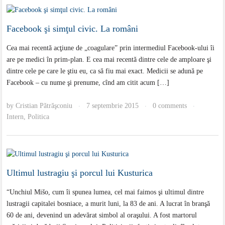
Facebook şi simţul civic. La români
Cea mai recentă acţiune de „coagulare” prin intermediul Facebook-ului îi
are pe medici în prim-plan. E cea mai recentă dintre cele de amploare şi
dintre cele pe care le ştiu eu, ca să fiu mai exact. Medicii se adună pe
Facebook – cu nume şi prenume, cînd am citit acum […]
by
Cristian Pătrăşconiu
7 septembrie 2015
0 comments
·
·
·
Intern
,
Politica
Ultimul lustragiu şi porcul lui Kusturica
“Unchiul Mišo, cum îi spunea lumea, cel mai faimos şi ultimul dintre
lustragii capitalei bosniace, a murit luni, la 83 de ani. A lucrat în branşă
60 de ani, devenind un adevărat simbol al oraşului. A fost martorul