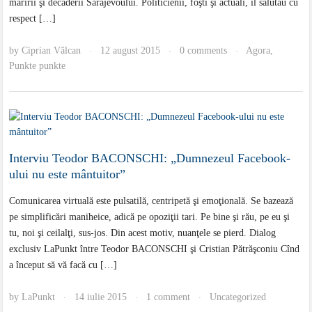
măririi şi decăderii Sarajevoului. Politicienii, foşti şi actuali, îl salutau cu
respect […]
by
Ciprian Vălcan
12 august 2015
0 comments
Agora
,
·
·
·
Punkte punkte
Interviu Teodor BACONSCHI: „Dumnezeul Facebook-
ului nu este mântuitor”
Comunicarea virtuală este pulsatilă, centripetă şi emoţională. Se bazează
pe simplificări maniheice, adică pe opoziţii tari. Pe bine şi rău, pe eu şi
tu, noi şi ceilalţi, sus-jos. Din acest motiv, nuanţele se pierd. Dialog
exclusiv LaPunkt între Teodor BACONSCHI şi Cristian Pătrăşconiu Cînd
a început să vă facă cu […]
by
LaPunkt
14 iulie 2015
1 comment
Uncategorized
·
·
·