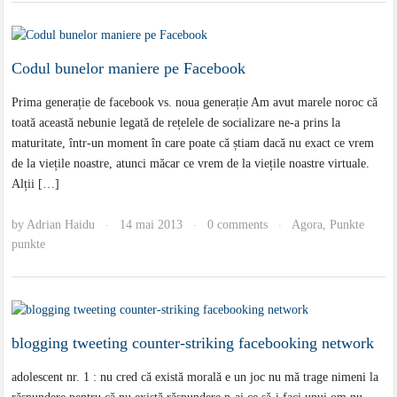
Codul bunelor maniere pe Facebook
Prima generație de facebook vs. noua generație Am avut marele noroc că
toată această nebunie legată de rețelele de socializare ne-a prins la
maturitate, într-un moment în care poate că știam dacă nu exact ce vrem
de la viețile noastre, atunci măcar ce vrem de la viețile noastre virtuale.
Alții […]
by
Adrian Haidu
14 mai 2013
0 comments
Agora
,
Punkte
·
·
·
punkte
blogging tweeting counter-striking facebooking network
adolescent nr. 1 : nu cred că există morală e un joc nu mă trage nimeni la