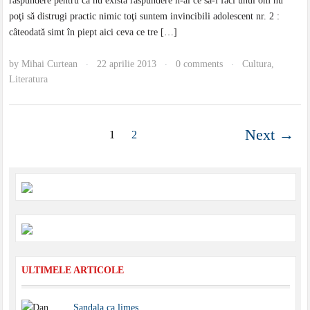
răspundere pentru că nu există răspundere n-ai ce să-i faci unui om nu
poţi să distrugi practic nimic toţi suntem invincibili adolescent nr. 2 :
câteodată simt în piept aici ceva ce tre […]
by
Mihai Curtean
22 aprilie 2013
0 comments
Cultura
,
·
·
·
Literatura
Next →
1
2
ULTIMELE ARTICOLE
Sandala ca limes