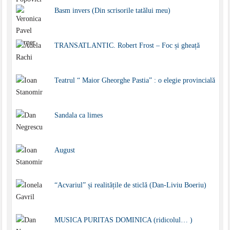
Basm invers (Din scrisorile tatălui meu)
TRANSATLANTIC. Robert Frost – Foc și gheață
Teatrul “ Maior Gheorghe Pastia” : o elegie provincială
Sandala ca limes
August
“Acvariul” și realitățile de sticlă (Dan-Liviu Boeriu)
MUSICA PURITAS DOMINICA (ridicolul… )