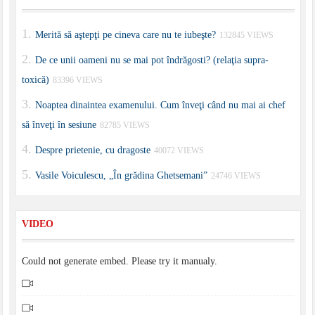
Merită să aştepţi pe cineva care nu te iubeşte?
132845 VIEWS
De ce unii oameni nu se mai pot îndrăgosti? (relaţia supra-
toxică)
83396 VIEWS
Noaptea dinaintea examenului. Cum înveţi când nu mai ai chef
să înveţi în sesiune
82785 VIEWS
Despre prietenie, cu dragoste
40072 VIEWS
Vasile Voiculescu, „În grădina Ghetsemani”
24746 VIEWS
VIDEO
Could not generate embed. Please try it manualy.