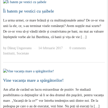
Îi batem pe vestici cu șaibele
La urma urmei, ce mare brânză și cu multinaționalele astea? De ce-or visa
unii la ele, ce, s-au terminat visele românești? Avem nopțile mai scurte?
De ce-or vrea să-și vândă ideile și creativitatea pe bani, nu mai au valoare
înțeleptele vorbe ale lui Burebista, că banii și vița de vie […]
by
Dănuţ Ungureanu
14 februarie 2017
0 comments
·
·
·
Institutii
,
Societate
Vine vacanța mare a spărgătorilor!
Am aflat de curând un lucru extraordinar de pozitiv. Se studiază
posibilitatea ca deţinuţilor să li se dea drumul din puşcării, pentru vacanța
mare. „Vacanță de la ce?” vor întreba tendenţios unii dintre noi. De la
pedeapsa pe care o au de executat, vezi bine. Nu poți să execuți la […]