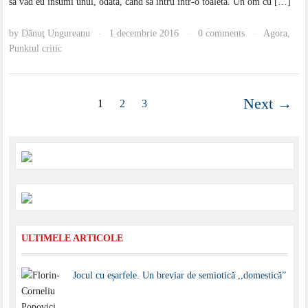
să văd eu însumi unul, odată, când să intru într-o toaletă. Un om cu […]
by
Dănuţ Ungureanu
1 decembrie 2016
0 comments
Agora
,
·
·
·
Punktul critic
Next →
1
2
3
ULTIMELE ARTICOLE
Jocul cu eșarfele. Un breviar de semiotică ,,domestică”