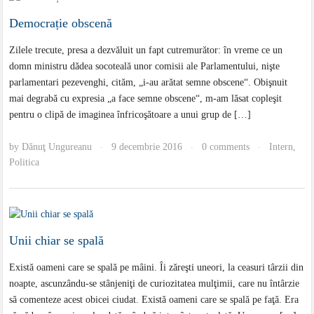
Democrație obscenă
Zilele trecute, presa a dezvăluit un fapt cutremurător: în vreme ce un
domn ministru dădea socoteală unor comisii ale Parlamentului, nişte
parlamentari pezevenghi, cităm, „i-au arătat semne obscene“. Obişnuit
mai degrabă cu expresia „a face semne obscene“, m-am lăsat copleşit
pentru o clipă de imaginea înfricoşătoare a unui grup de […]
by
Dănuţ Ungureanu
9 decembrie 2016
0 comments
Intern
,
·
·
·
Politica
Unii chiar se spală
Există oameni care se spală pe mâini. Îi zăreşti uneori, la ceasuri târzii din
noapte, ascunzându-se stânjeniţi de curiozitatea mulţimii, care nu întârzie
să comenteze acest obicei ciudat. Există oameni care se spală pe faţă. Era