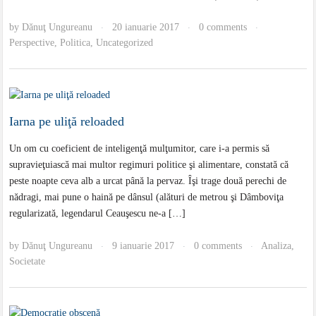
by
Dănuţ Ungureanu
20 ianuarie 2017
0 comments
·
·
·
Perspective
,
Politica
,
Uncategorized
Iarna pe uliţă reloaded
Un om cu coeficient de inteligenţă mulţumitor, care i-a permis să
supravieţuiască mai multor regimuri politice şi alimentare, constată că
peste noapte ceva alb a urcat până la pervaz. Îşi trage două perechi de
nădragi, mai pune o haină pe dânsul (alături de metrou şi Dâmboviţa
regularizată, legendarul Ceauşescu ne-a […]
by
Dănuţ Ungureanu
9 ianuarie 2017
0 comments
Analiza
,
·
·
·
Societate