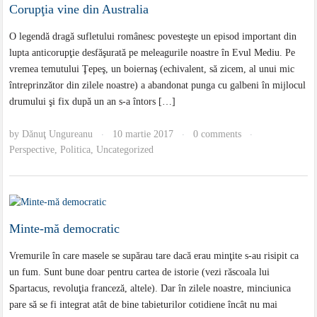
Corupţia vine din Australia
O legendă dragă sufletului românesc povesteşte un episod important din
lupta anticorupţie desfăşurată pe meleagurile noastre în Evul Mediu. Pe
vremea temutului Ţepeş, un boiernaş (echivalent, să zicem, al unui mic
întreprinzător din zilele noastre) a abandonat punga cu galbeni în mijlocul
drumului şi fix după un an s-a întors […]
by
Dănuţ Ungureanu
10 martie 2017
0 comments
·
·
·
Perspective
,
Politica
,
Uncategorized
Minte-mă democratic
Vremurile în care masele se supărau tare dacă erau minţite s-au risipit ca
un fum. Sunt bune doar pentru cartea de istorie (vezi răscoala lui
Spartacus, revoluţia franceză, altele). Dar în zilele noastre, minciunica
pare să se fi integrat atât de bine tabieturilor cotidiene încât nu mai