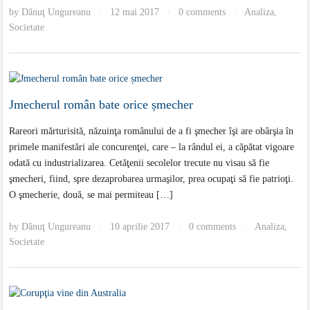
by
Dănuţ Ungureanu
12 mai 2017
0 comments
Analiza
,
·
·
·
Societate
Jmecherul român bate orice șmecher
Rareori mărturisită, năzuinţa românului de a fi şmecher îşi are obârşia în
primele manifestări ale concurenţei, care – la rândul ei, a căpătat vigoare
odată cu industrializarea. Cetăţenii secolelor trecute nu visau să fie
şmecheri, fiind, spre dezaprobarea urmaşilor, prea ocupaţi să fie patrioţi.
O şmecherie, două, se mai permiteau […]
by
Dănuţ Ungureanu
10 aprilie 2017
0 comments
Analiza
,
·
·
·
Societate