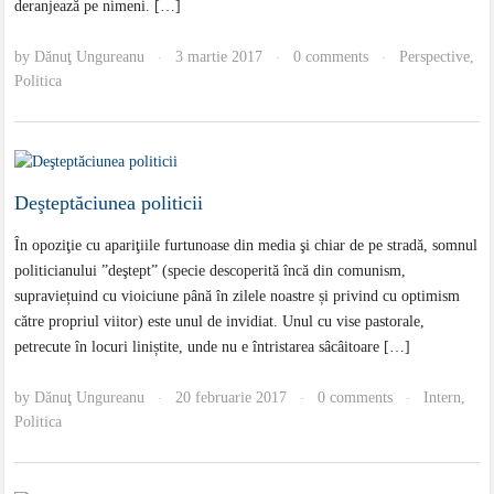
deranjează pe nimeni. […]
by
Dănuţ Ungureanu
3 martie 2017
0 comments
Perspective
,
·
·
·
Politica
Deşteptăciunea politicii
În opoziţie cu apariţiile furtunoase din media şi chiar de pe stradă, somnul
politicianului ”deştept” (specie descoperită încă din comunism,
supraviețuind cu vioiciune până în zilele noastre și privind cu optimism
către propriul viitor) este unul de invidiat. Unul cu vise pastorale,
petrecute în locuri liniștite, unde nu e întristarea sâcâitoare […]
by
Dănuţ Ungureanu
20 februarie 2017
0 comments
Intern
,
·
·
·
Politica