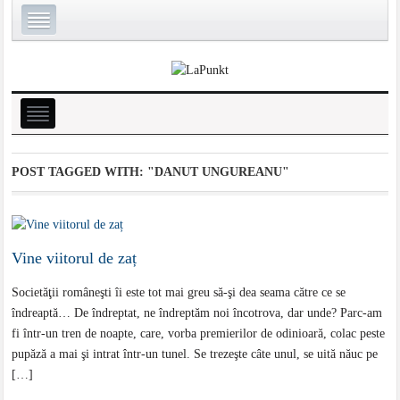
POST TAGGED WITH:
"DANUT UNGUREANU"
Vine viitorul de zaț
Societăţii româneşti îi este tot mai greu să-şi dea seama către ce se
îndreaptă… De îndreptat, ne îndreptăm noi încotrova, dar unde? Parc-am
fi într-un tren de noapte, care, vorba premierilor de odinioară, colac peste
pupăză a mai şi intrat într-un tunel. Se trezeşte câte unul, se uită năuc pe
[…]