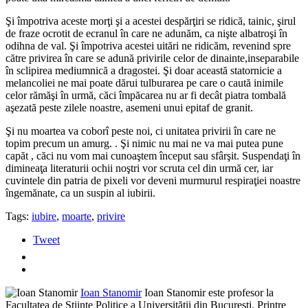
Şi împotriva aceste morţi şi a acestei despărţiri se ridică, tainic, şirul
de fraze ocrotit de ecranul în care ne adunăm, ca nişte albatroşi în
odihna de val. Şi împotriva acestei uitări ne ridicăm, revenind spre
către privirea în care se adună privirile celor de dinainte,inseparabile
în sclipirea mediumnică a dragostei. Şi doar această statornicie a
melancoliei ne mai poate dărui tulburarea pe care o caută inimile
celor rămăşi în urmă, căci împăcarea nu ar fi decât piatra tombală
aşezată peste zilele noastre, asemeni unui epitaf de granit.
Şi nu moartea va coborî peste noi, ci unitatea privirii în care ne
topim precum un amurg. . Şi nimic nu mai ne va mai putea pune
capăt , căci nu vom mai cunoaştem început sau sfârşit. Suspendaţi în
dimineaţa literaturii ochii noştri vor scruta cel din urmă cer, iar
cuvintele din patria de pixeli vor deveni murmurul respiraţiei noastre
îngemănate, ca un suspin al iubirii.
Tags:
iubire
,
moarte
,
privire
Tweet
Ioan Stanomir
Ioan Stanomir este profesor la
Facultatea de Știinţe Politice a Universităţii din București. Printre