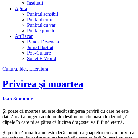
Institutii
Agora
Punktul sensibil
Punktul critic
Punktul cu var
Punkte punkte
ArtBazar
Banda Desenata
Jurnal Ilustrat
Pop-Culture
Sunet E-World
Cultura
,
Idei
,
Literatura
Privirea şi moartea
Ioan Stanomir
Şi poate că moartea nu este decât stingerea privirii cu care ne este
dat să mai ajungem acolo unde destinul ne chemase de demult, în
clipele în care ni se părea că lucirea dragostei va fi fiind eternă.
Şi poate că moartea nu este decât amuţirea şoaptelor cu care privirea