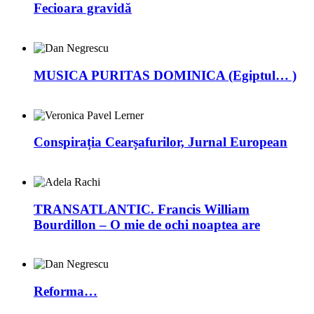
Fecioara gravidă
MUSICA PURITAS DOMINICA (Egiptul… )
Conspirația Cearșafurilor, Jurnal European
TRANSATLANTIC. Francis William
Bourdillon – O mie de ochi noaptea are
Reforma…