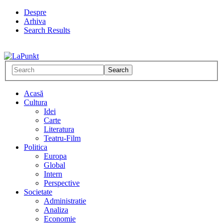
Despre
Arhiva
Search Results
Acasă
Cultura
Idei
Carte
Literatura
Teatru-Film
Politica
Europa
Global
Intern
Perspective
Societate
Administratie
Analiza
Economie