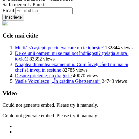
Sa fii mereu LaPunkt!
Email
Cele mai citite
Merită să aştepţi pe cineva care nu te iubeşte?
132844 views
De ce unii oameni nu se mai pot îndrăgosti? (relaţia supra-
toxică)
83392 views
Noaptea dinaintea examenului. Cum înveţi când nu mai ai
chef să înveţi în sesiune
82785 views
Despre prietenie, cu dragoste
40070 views
Vasile Voiculescu, „În grădina Ghetsemani”
24743 views
Video
Could not generate embed. Please try it manualy.
Could not generate embed. Please try it manualy.