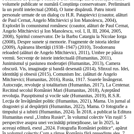
volumele publicate se numără Conștiinţa conservatoare. Preliminarii
la un profil intelectual (2004), O lume dispărută. Patru istorii
personale urmate de un dialog cu H.R. Patapievici (coautor, alături
de Paul Cernat, Angelo Mitchievici și Ion Manolescu, 2004),
Explorări în comunismul românesc (coautor, alături de Paul Cernat,
Angelo Mitchievici și Ion Manolescu, vol. I, II, III, 2004, 2005,
2008), Spiritul conservator. De la Barbu Catargiu la Nicolae Iorga
(2008), Despre sunete și memorie. Fragmente de istoria ideilor
(2009), Apărarea libertăţii (1938–1947) (2010), Teodoreanu
reloaded (alături de Angelo Mitchievici, 2011), Umbre pe pânza
vremii. Secvenţe de istorie intelectuală (Humanitas, 2011),
Junimismul și pasiunea moderaţiei (Humanitas, 2013), Camera
obscură. Vis, imaginaţie și bandă desenată (2014), Sfinxul rus. Idei,
identităţi și obsesii (2015), Comunism Inc. (alături de Angelo
Mitchievici; Humanitas, 2016), Rusia, 1917. Soarele însângerat.
Autocraţie, revoluţie și totalitarism (Humanitas, 2017), La Centenar.
Recitind secolul României Mari (Humanitas, 2018), Așteptând
revoluţia. Pașoptismul și vocile sale (Humanitas, 2019), R.S.R.
Lecţia de învăţământ politic (Humanitas, 2021), Mama. Un jurnal al
dragostei și al despărțirii (Humanitas, 2022), Mama. O fotografie a
timpului și a iubirii (Humanitas, 2024). În 2018, a publicat la Editura
Humanitas eseul „Umbra Rusiei“, în volumul colectiv Vin rușii! 5
perspective asupra unei vecinătăţi primejdioase, iar în 2025, la
aceeași editură, eseul „2024. Fotografia României politice“, apărut
în volumul colectiv Cum a rămas România fără președinte ales. 7