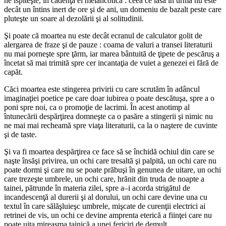
ne ispiteşte, în cadenţa ei melancolică : ceea ce lasă în urmă nu este
decât un întins inert de ore şi de ani, un domeniu de bazalt peste care
pluteşte un soare al dezolării şi al solitudinii.
Şi poate că moartea nu este decât ecranul de calculator golit de
alergarea de fraze şi de pauze : coama de valuri a transei literaturii
nu mai porneşte spre ţărm, iar marea bântuită de ţipete de pescăruş a
încetat să mai trimită spre cer incantaţia de vuiet a genezei ei fără de
capăt.
Căci moartea este stingerea privirii cu care scrutăm în adâncul
imaginaţiei poetice pe care doar iubirea o poate descătuşa, spre a o
poni spre noi, ca o promoţie de lacrimi. În acest anotimp al
întunecării despărţirea domneşte ca o pasăre a stingerii şi nimic nu
ne mai mai recheamă spre viaţa literaturii, ca la o naştere de cuvinte
şi de taste.
Şi va fi moartea despărţirea ce face să se închidă ochiul din care se
naşte însăşi privirea, un ochi care tresaltă şi palpită, un ochi care nu
poate dormi şi care nu se poate prăbuşi în genunea de uitare, un ochi
care trezeşte umbrele, un ochi care, hrănit din truda de noapte a
tainei, pătrunde în materia zilei, spre a–i acorda strigătul de
incandescenţă al durerii şi al dorului, un ochi care devine una cu
textul în care sălăşluieşc umbrele, mişcate de curenţii electrici ai
retrinei de vis, un ochi ce devine amprenta eterică a fiinţei care nu
poate uita mireasma tainică a unei fericiri de demult.