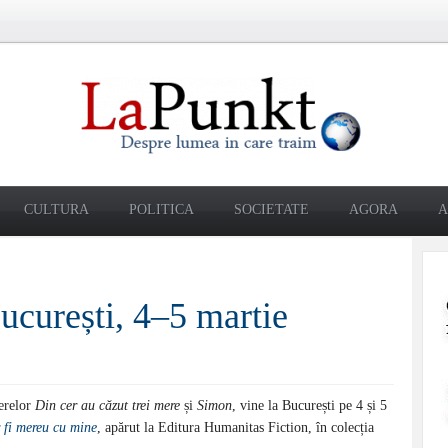
CULTURA
POLITICA
SOCIETATE
AGORA
A
ucurești, 4–5 martie
lerelor
Din cer au căzut trei mere
și
Simon
, vine la București pe 4 și 5
 fi mereu cu mine
, apărut la Editura Humanitas Fiction, în colecția