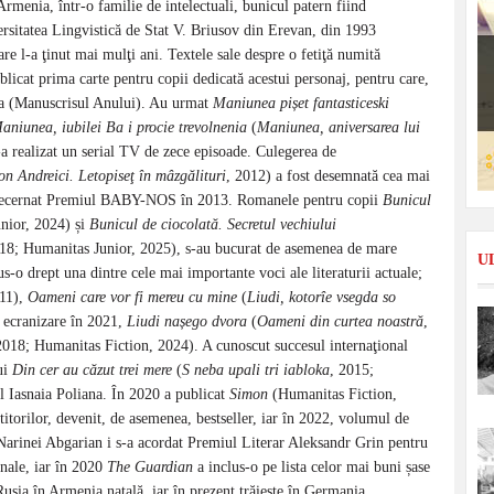
nia, într-o familie de intelectuali, bunicul patern fiind
ersitatea Lingvistică de Stat V. Briusov din Erevan, din 1993
 l-a ţinut mai mulţi ani. Textele sale despre o fetiţă numită
licat prima carte pentru copii dedicată acestui personaj, pentru care,
da (Manuscrisul Anului). Au urmat
Maniunea pișet fantasticeski
aniunea, iubilei Ba i procie trevolnenia
(
Maniunea, aniversarea lui
s-a realizat un serial TV de zece episoade. Culegerea de
n Andreici. Letopiseţ în mâzgălituri
, 2012) a fost desemnată cea mai
-a decernat Premiul BABY-NOS în 2013. Romanele pentru copii
Bunicul
nior, 2024) și
Bunicul de ciocolată. Secretul vechiului
018; Humanitas Junior, 2025), s-au bucurat de asemenea de mare
U
-o drept una dintre cele mai importante voci ale literaturii actuale;
011),
Oameni care vor fi mereu cu mine
(
Liudi, kotorîe vsegda so
 ecranizare în 2021,
Liudi nașego dvora
(
Oameni din curtea noastră
,
2018; Humanitas Fiction, 2024). A cunoscut succesul internaţional
ui
Din cer au căzut trei mere
(
S neba upali tri iabloka
, 2015;
l Iasnaia Poliana. În 2020 a publicat
Simon
(Humanitas Fiction,
itorilor, devenit, de asemenea, bestseller, iar în 2022, volumul de
Narinei Abgarian i s-a acordat Premiul Literar Aleksandr Grin pentru
onale, iar în 2020
The Guardian
a inclus-o pe lista celor mai buni șase
usia în Armenia natală, iar în prezent trăiește în Germania.