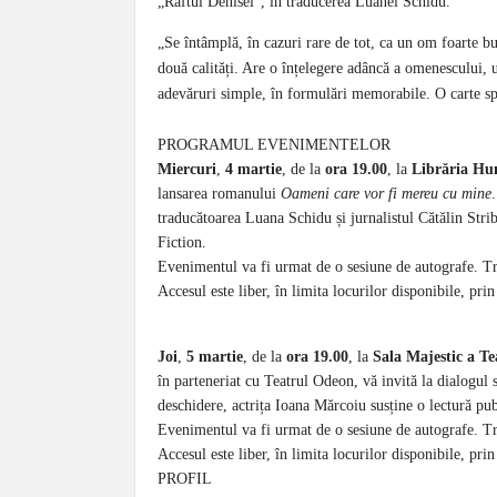
„Raftul Denisei“, în traducerea Luanei Schidu.
„Se întâmplă, în cazuri rare de tot, ca un om foarte bu
două calități. Are o înțelegere adâncă a omenescului, u
adevăruri simple, în formulări memorabile. O ca
PROGRAMUL EVENIMENTELOR
Miercuri
,
4 martie
, de la
ora 19.00
, la
Librăria Hu
lansarea romanului
Oameni care vor fi mereu cu mine
traducătoarea Luana Schidu și jurnalistul Cătălin Str
Fiction.
Evenimentul va fi urmat de o sesiune de autografe. Tr
Accesul este liber, în limita locurilor disponibile, pri
Joi
,
5 martie
, de la
ora 19.00
, la
Sala Majestic a T
în parteneriat cu Teatrul Odeon, vă invită la dialogul 
deschidere, actrița Ioana Mărcoiu susține o lectură p
Evenimentul va fi urmat de o sesiune de autografe. Tr
Accesul este liber, în limita locurilor disponibile, pri
PROFIL