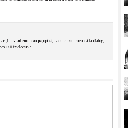
dar şi la visul european paşoptist, Lapunkt.ro provoacă la dialog,
pasiunii intelectuale.