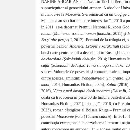
NARINE ABGARIAN s-a născut în 1971 la Berd, în Arme
supravieţuitor al genocidului armean. A absolvit Univ
mutându-se la Moscova. S-a remarcat cu un blog pe care
Maniunea au suscitat un mare interes, iar în 2010 a pub
în 2011, i s-a decernat Premiul Național Rukopis Go
roman
(
Maniunea scrie un roman fantastic
, 2011) și
M
Ba și alte peripeții
, 2012). Pornind de la trilogia ei, 
povestiri
Semion Andreici. Letopis v karakuliah
(
Semio
bună carte pentru copii a deceniului în Rusia și i s
de ciocolată
(
Șokoladnîi dedușka
, 2014; Humanitas Ju
cufăr
(
Șokoladnîi dedușka: Taina starogo sunduka
, 2
succes. Volumele de povestiri și romanele sale au impus
dintre acestea, amintim:
Ponaehavșaia
(
Imigranta
, 2
mnoi
, 2014; Humanitas Fiction, 2025),
Zulali
(2016),
2016),
Viața e mai dreaptă decât moartea
(
Dalșe jit
, 
odată cu traducerea în peste 30 de limbi a bestsellerul
Humanitas Fiction, 2021), distins, în 2016, cu Premiu
2023), roman câștigător al Bolșaia Kniga – Premiul cit
povestiri
Molceanie țveta
(
Tăcerea culorii
). În 2015, 
contribuţia excepţională la dezvoltarea literaturii nați
autori contemporani europeni. În 2022 s-a mutat din R