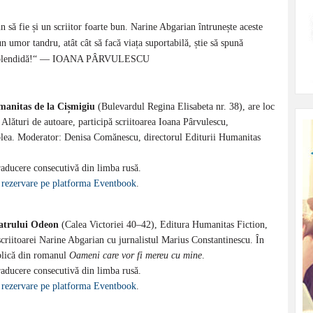
n să fie și un scriitor foarte bun. Narine Abgarian întrunește aceste
n umor tandru, atât cât să facă viața suportabilă, știe să spună
rte splendidă!“ — IOANA PÂRVULESCU
manitas de la Cișmigiu
(Bulevardul Regina Elisabeta nr. 38), are loc
. Alături de autoare, participă scriitoarea Ioana Pârvulescu,
iblea. Moderator: Denisa Comănescu, directorul Editurii Humanitas
aducere consecutivă din limba rusă.
n
rezervare pe platforma Eventbook
.
eatrului Odeon
(Calea Victoriei 40–42), Editura Humanitas Fiction,
scriitoarei Narine Abgarian cu jurnalistul Marius Constantinescu. În
ublică din romanul
Oameni care vor fi mereu cu mine
.
aducere consecutivă din limba rusă.
n
rezervare pe platforma Eventbook
.