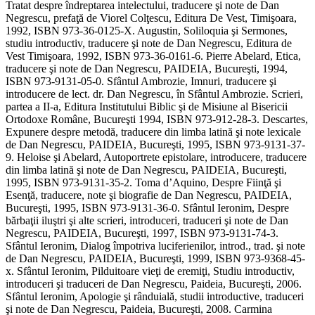
Tratat despre îndreptarea intelectului, traducere şi note de Dan
Negrescu, prefaţă de Viorel Colţescu, Editura De Vest, Timişoara,
1992, ISBN 973-36-0125-X. Augustin, Soliloquia şi Sermones,
studiu introductiv, traducere şi note de Dan Negrescu, Editura de
Vest Timişoara, 1992, ISBN 973-36-0161-6. Pierre Abelard, Etica,
traducere şi note de Dan Negrescu, PAIDEIA, Bucureşti, 1994,
ISBN 973-9131-05-0. Sfântul Ambrozie, Imnuri, traducere şi
introducere de lect. dr. Dan Negrescu, în Sfântul Ambrozie. Scrieri,
partea a II-a, Editura Institutului Biblic şi de Misiune al Bisericii
Ortodoxe Române, Bucureşti 1994, ISBN 973-912-28-3. Descartes,
Expunere despre metodă, traducere din limba latină şi note lexicale
de Dan Negrescu, PAIDEIA, Bucureşti, 1995, ISBN 973-9131-37-
9. Heloise şi Abelard, Autoportrete epistolare, introducere, traducere
din limba latină şi note de Dan Negrescu, PAIDEIA, Bucureşti,
1995, ISBN 973-9131-35-2. Toma d’Aquino, Despre Fiinţă şi
Esenţă, traducere, note şi biografie de Dan Negrescu, PAIDEIA,
Bucureşti, 1995, ISBN 973-9131-36-0. Sfântul Ieronim, Despre
bărbaţii iluştri şi alte scrieri, introduceri, traduceri şi note de Dan
Negrescu, PAIDEIA, Bucureşti, 1997, ISBN 973-9131-74-3.
Sfântul Ieronim, Dialog împotriva luciferienilor, introd., trad. şi note
de Dan Negrescu, PAIDEIA, Bucureşti, 1999, ISBN 973-9368-45-
x. Sfântul Ieronim, Pilduitoare vieţi de eremiţi, Studiu introductiv,
introduceri şi traduceri de Dan Negrescu, Paideia, Bucureşti, 2006.
Sfântul Ieronim, Apologie şi rânduială, studii introductive, traduceri
şi note de Dan Negrescu, Paideia, Bucureşti, 2008. Carmina