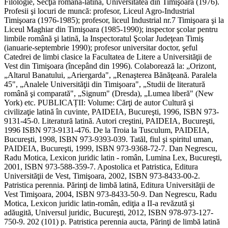
Filologie, Secţia română-latină, Universitatea din Timişoara (1976).
Profesii şi locuri de muncă: profesor, Liceul Agro-Industrial
Timişoara (1976-1985); profesor, liceul Industrial nr.7 Timişoara şi la
Liceul Maghiar din Timişoara (1985-1990); inspector şcolar pentru
limbile română şi latină, la Inspectoratul Şcolar Judeţean Timiş
(ianuarie-septembrie 1990); profesor universitar doctor, şeful
Catedrei de limbi clasice la Facultatea de Litere a Universităţii de
Vest din Timişoara (începând din 1996). Colaborează la: „Orizont,
„Altarul Banatului, „Ariergarda", „Renaşterea Bănăţeană. Paralela
45", „Analele Universităţii din Timişoara", „Studii de literatură
română şi comparată", „Signum" (Dresda), „Lumea liberă" (New
York) etc. PUBLICAȚII: Volume: Cărţi de autor Cultură şi
civilizaţie latină în cuvinte, PAIDEIA, Bucureşti, 1996, ISBN 973-
9131-45-0. Literatură latină. Autori creştini, PAIDEIA, Bucureşti,
1996 ISBN 973-9131-476. De la Troia la Tusculum, PAIDEIA,
Bucureşti, 1998, ISBN 973-9393-039. Tatăl, fiul şi spiritul uman,
PAIDEIA, Bucureşti, 1999, ISBN 973-9368-72-7. Dan Negrescu,
Radu Motica, Lexicon juridic latin - român, Lumina Lex, Bucureşti,
2001, ISBN 973-588-359-7. Apostolica et Patristica, Editura
Universităţii de Vest, Timişoara, 2002, ISBN 973-8433-00-2.
Patristica perennia. Părinţi de limbă latină, Editura Universităţii de
Vest Timişoara, 2004, ISBN 973-8433-50-9. Dan Negrescu, Radu
Motica, Lexicon juridic latin-român, ediţia a II-a revăzută şi
adăugită, Universul juridic, Bucureşti, 2012, ISBN 978-973-127-
750-9. 202 (101) p. Patristica perennia aucta, Părinţi de limbă latină