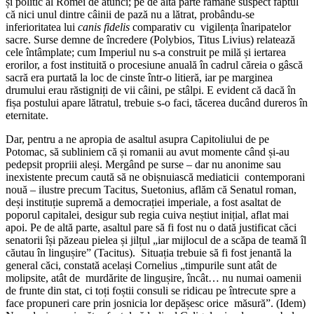
și politic al Romei de atunci; pe de altă parte rămâne suspect faptul
că nici unul dintre câinii de pază nu a lătrat, probându-se
inferioritatea lui
canis fidelis
comparativ cu vigilența înaripatelor
sacre. Surse demne de încredere (Polybios, Titus Livius) relatează
cele întâmplate; cum Imperiul nu s-a construit pe milă și iertarea
erorilor, a fost instituită o procesiune anuală în cadrul căreia o gâscă
sacră era purtată la loc de cinste într-o litieră, iar pe marginea
drumului erau răstigniți de vii câini, pe stâlpi. E evident că dacă în
fișa postului apare lătratul, trebuie s-o faci, tăcerea ducând dureros în
eternitate.
Dar, pentru a ne apropia de asaltul asupra Capitoliului de pe
Potomac, să subliniem că și romanii au avut momente când și-au
pedepsit propriii aleși. Mergând pe surse – dar nu anonime sau
inexistente precum caută să ne obișnuiască mediaticii contemporani
nouă – ilustre precum Tacitus, Suetonius, aflăm că Senatul roman,
deși instituție supremă a democrației imperiale, a fost asaltat de
poporul capitalei, desigur sub regia cuiva neștiut inițial, aflat mai
apoi. Pe de altă parte, asaltul pare să fi fost nu o dată justificat căci
senatorii își păzeau pielea și jilțul „iar mijlocul de a scăpa de teamă îl
căutau în lingușire” (Tacitus). Situația trebuie să fi fost jenantă la
general căci, constată același Cornelius „timpurile sunt atât de
molipsite, atât de murdărite de lingușire, încât… nu numai oamenii
de frunte din stat, ci toți foștii consuli se ridicau pe întrecute spre a
face propuneri care prin josnicia lor depășesc orice măsură”. (Idem)