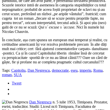
partidului, de care am avut parte, e preferabilă divizarea productivă.
Scuzele istorice intră de asemenea în categoria stupidităților cu totul
nepragmatice; probabil de aceea foștii proprietari de sclavi nu și-au
cerut scuze, preferând un război „pe aripile vântului”, fratricid; cum
cugeta tot un roman „fiecare să se scuze pentru propriile fapte, nu
pentru trecut”, oricum interpretabil, trecutul adică. Și apoi știu (neo)
galii de ce nu se scuză:
Qui sʹ excuse s ʹaccuse.
Nici în numele lui
Nicolas Chauvin.
În concluzie, așa cum spunea un european mai temperat și realist, cu
certitudine americanii își vor rezolva problemele precum în alte dăți
mult mai critice; cert fără ajutorul comentatorilor carpato- danubiano
-pontici. Ca și în cazul Capitoliului tiberin rămâne însă de cercetat
cu perspicacitate sporită de ce nu au lătrat câinii??? Oare un cârd de
gâște, fie și profane nu ar completa pragmatic cultul curcanului???
Tags:
Capitoliu
,
Dan Negrescu
,
democratie
,
eseu
,
imperiu
,
Roma
,
roman
,
SUA
Tweet
Dan Negrescu
n. 5 iulie 1953, Timişoara. Prozator,
eseist, traducător. Studii: Liceul nr.6 Timişoara, Facultatea de