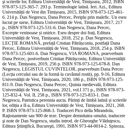
şi scrierile lor, Editura Universităţii de Vest, Timişoara, 2012, ISBN
978-973-125-365-7. 293 p. Terminologie latină. Ieri. Azi., Editura
Universității de Vest din Timișoara, 2015, ISBN 978-073-125-461-
6. 214 p. Dan Negrescu, Dana Percec, Periplu prin malefic. Un eseu
lucrat pe surse, Editura Universității de Vest, Timișoara, 2017, 217
p., ISBN 978-973-125-531-6. Dan Negrescu, Dana Percec,
Excerpte veninoase și onirice. Eseu despre doi frați, Editura
Universității de Vest, Timișoara, 2018, 252 p. Dan Negrescu,
LECȚIE ROMANĂ, prefață Cristian Pătrășconiu, postfață Dana
Percec, Editura Universității de Vest, Timișoara, 2018, 254 p. ISBN
978-973-125-601-6. Dan Negrescu, VIA ROMANA, praeverbum
Dana Percec, postverbum Cristian Pătrășconiu, Editura Universității
de Vest, Timișoara, 2019, 256 p. ISBN 978-973-125-678-8. Dan
Negrescu, LEGISTUL CUVINTELOR, praeverbum Dana Percec
(Lecția cercului sau de la formă la cuvântul rostit), pp. 9-16, Editura
Universității de Vest, Timișoara, 2020, 186 p., ISBN 978-973-125-
811-9. Dan Negrescu, Dana Percec, Quinta medievală, Editura
Universității de Vest, Timișoara, 2021, vol.I 371 p., ISBN 978-973-
125-832-4. Vol. II, 258 p., ISBN 978-973-125-833-1. Dan
Negrescu, Patristica perennia aucta. Părinți de limbă latină și scrierile
lor, ediția a II-a, Editura Universității de Vest, Timișoara, 2021, 268.
P. ISBN 978-973-125-868-3. Traduceri Pico della Mirandola,
Raţionamente sau 900 de teze. Despre demnitatea omului, traducere
şi note de Dan Negrescu, studiu introd. de Gheorghe Vlăduţescu,
Editura Ştiinţifică, Bucureşti, 1991, ISBN 973-44-0014-2. Spinoza,