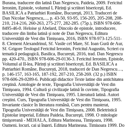
Burana, traducere din latină Dan Negrescu, Paideia, 2009. Fericitul
Ieronim, Epistole, volumul I, Părinţi şi scriitori bisericeşti, Ed.
BASILICA a Patriarhiei Române, Bucureşti, 2013, Traduceri de
Dan Nicolae Negrescu,..., p. 43-50, 93-95, 156-205, 205-208, 208-
210, 214-216, 260-263, 275-277, 282-285. (75p.), ISBN 978-606-
8495-46-0. Heloise și Abelard, Dincolo de epistole, introducere,
traducere din limba latină și note de Dan Negrescu, Editura
Universității de Vest din Timișoara, 2016, ISBN 978-973-125-511-
8. Clement Alexandrinul, Sf. Vasile cel Mare, Sf. Ioan Gură de Aur,
Sf. Grigore Teologul Fericitul Ieronim, Fericitul Augustin, Scrieri cu
tematică pedagogică, Basilica, București, 2016, trad. Dan Negrescu
pp. 420-470., ISBN 978-606-29-0136-3. Fericitul Ieronim, Epistole,
Volumul al II-lea, Părinți și scriitori bisericești, Ed. BASILICA a
Patriarhiei Române, București, 2018, traduceri de Dan Negrescu…,
p. 146-157, 163-165, 187-192, 207-210, 258-269. (32 p.) ISBN
978-606-29-0289-6. Publicaţii didactice Texte latine din antichitatea
creştină. Antologie de texte, Tipografia Universităţii de Vest din
Timişoara, 1994. Cultură şi civilizaţie latină în cuvinte, Tipografia
Universităţii de Vest din Timişoara, 1995. Literatură latină. Autori
creştini. Curs, Tipografia Universităţii de Vest din Timişoara, 1995.
Invariante clasice în literatura română, Curs pentru masterat,
Tipografia Universităţii de Vest din Timişoara, 2008. Beletristică
Epistolar imperial, Editura Paideia, Bucureşti, 1998. O mitologie
timişoreană - MEHALA, Editura Marineasa, Timişoara, 1998.
Oameni, locuri, cai şi îngeri, Editura Marineasa, Timişoara 1999. Do