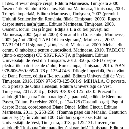
ut des. Breviar despre cerşit, Editura Marineasa, Timişoara 2000.
Însemnările Sfântului Renatus, Editura Marineasa, Timişoara, 2001.
Trilogie imperială, Editura Marineasa, Timişoara, 2002 (premiul
Uniunii Scriitorilor din România, filiala Timişoara, 2003). Raport
despre starea na(ra)ţiunii, Editura Marineasa, Timişoara, 2003.
Oameni, locuri, cai şi îngeri, Ediţia a II-a cu trei poveşti noi,
Marineasa, 2005 (apărut 2006) Romanul lui Constantin, Marineasa,
2005 (apărut 2006). TABLOU cu siguranţă, Marineasa, 2007.
TABLOU CU siguranţă şi înţelesuri, Marineasa, 2009. Mehala din
ceruri. O mitologie pentru cunoscători, Marineasa, 2010. TABLOU
(dintr-o expoziţie) CU SIGURANŢĂ şi înţelesuri, Editura
Universităţii de Vest din Timişoara, 2013. 350 p. ESEU despre
pledoariile patristice ale răului, Eurostampa, Timișoara, 2015. ISBN
978-606-569-959-0. 78 p. 125-474-6. Trilogie imperială, Precuvânt
de Dana Percec, ediția a II-a revizuită, Editura Universității de Vest,
Timișoara, 2016. ISBN 978-973-125-501-9. MEHALA. O poveste,
cu o prefață de Otilia Hedeșan, Editura Universității de Vest,
Timișoara, 2017, 254 p., ISBN 978-973-125-533-0. Prezent în
antologii Timişoara între paradigmă şi parabolă, ediţie de Eleonora
Pascu, Editura Excelsior, 2001, p. 124-125 (Castanii paşei). Pagini
despre Banat, coordonatori Diana Dincă, Mihai Ciucur, Editura
Marineasa, 2011, p. 253-258. (Toamna paşei din Mehala). Centurion
sau sutaș (?), în volumul 100. Gânduri și ipostaze. Editura
Universității de Vest, Timișoara, 2018, p. 125-131. Prezenţe în
antologii: Timişoara între paradigmă şi parabolă,Timişoara, Editura