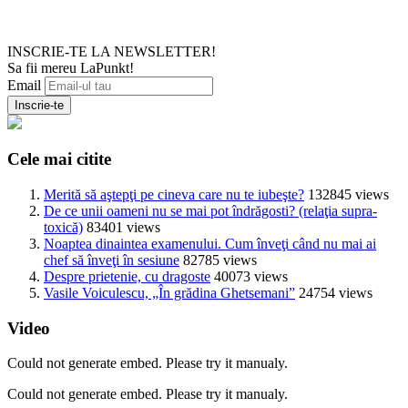
INSCRIE-TE LA NEWSLETTER!
Sa fii mereu LaPunkt!
Email
Cele mai citite
Merită să aştepţi pe cineva care nu te iubeşte?
132845 views
De ce unii oameni nu se mai pot îndrăgosti? (relaţia supra-
toxică)
83401 views
Noaptea dinaintea examenului. Cum înveţi când nu mai ai
chef să înveţi în sesiune
82785 views
Despre prietenie, cu dragoste
40073 views
Vasile Voiculescu, „În grădina Ghetsemani”
24754 views
Video
Could not generate embed. Please try it manualy.
Could not generate embed. Please try it manualy.