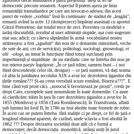
zguduitor decât asasinarea a patru președinți aleși la fel de
democratic precum senatorii. Aspectul îl putem așeza pe linia
romanității transatlantice pe care am invocat-o adesea; din acest
punct de vedere „vorbim” însă în continuare de stadiul de „leagăn”,
romanii având la activ 12 (doisprezece) împărați asasinați cu aportul
Gărzii Pretoriene; dar totalul trece de zeci. Povestea cu modelul e
iarăși discutabilă, rezultat al unei admirații stupide, așa cum sugeram
mai sus; adică: cu câteva săptămâni în urmă vocabularul nostru
strămoșesc a fost „zguduit” din nou de o denumire minoritară, veche
de sute de ani; cei de servici(u), politologi, sociologi, gnoseologi,
et
alii –ologi,
au intrat în funcțiune fiind totuși surclasați prin
impertinență și stupiditate de un mediatic care ne întreba din nou pe
ton mieros parșiv îngrijorat: „În ce țară trăim, oameni buni – ( noi
fiind descendenții celor răi, desigur) – ce țară suntem, vă dați seama
că abia la jumătatea secolului XIX a avut loc dezrobirea țiganilor din
țările române??? Și-au cerut vreodată scuze românii, Biserica???”. E
bine când ești prost căci, „norocul îi favorizează pe proști”, crede pe
drept Cato; exemplele sunt nenumărate în toate domeniile. Ca atare
să clarificăm: trăim în țara în care dezrobirea țiganilor a avut loc în
1855 (Moldova) și 1856 (Țara Românească); în Transilvania, aflată
sub lumina lui Iosif II, în 1786 au fost abolite toate formele de robie.
În acest caz ne putem întreba fără maliție ci pe drept, ce fel de țară e
leagănul răsturnat aparent, de curând, unde sclavia a fost abolită în
1862 ??? Despre divizarea societății doar atât că e formă a
democrației; decât democrația monolitică, strânși uniți în jurul