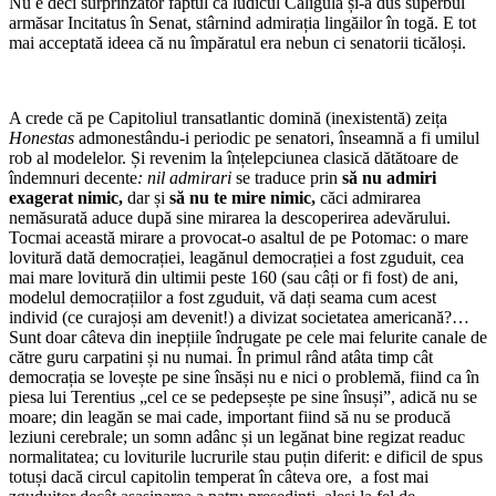
Nu e deci surprinzător faptul că ludicul Caligula și-a dus superbul
armăsar Incitatus în Senat, stârnind admirația lingăilor în togă. E tot
mai acceptată ideea că nu împăratul era nebun ci senatorii ticăloși.
A crede că pe Capitoliul transatlantic domină (inexistentă) zeița
Honestas
admonestându-i periodic pe senatori, înseamnă a fi umilul
rob al modelelor. Și revenim la înțelepciunea clasică dătătoare de
îndemnuri decente
: nil admirari
se traduce prin
să nu admiri
exagerat nimic,
dar și
să nu te mire nimic,
căci admirarea
nemăsurată aduce după sine mirarea la descoperirea adevărului.
Tocmai această mirare a provocat-o asaltul de pe Potomac: o mare
lovitură dată democrației, leagănul democrației a fost zguduit, cea
mai mare lovitură din ultimii peste 160 (sau câți or fi fost) de ani,
modelul democrațiilor a fost zguduit, vă dați seama cum acest
individ (ce curajoși am devenit!) a divizat societatea americană?…
Sunt doar câteva din inepțiile îndrugate pe cele mai felurite canale de
către guru carpatini și nu numai. În primul rând atâta timp cât
democrația se lovește pe sine însăși nu e nici o problemă, fiind ca în
piesa lui Terentius „cel ce se pedepsește pe sine însuși”, adică nu se
moare; din leagăn se mai cade, important fiind să nu se producă
leziuni cerebrale; un somn adânc și un legănat bine regizat readuc
normalitatea; cu loviturile lucrurile stau puțin diferit: e dificil de spus
totuși dacă circul capitolin temperat în câteva ore, a fost mai