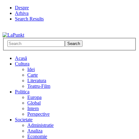
Despre
Arhiva
Search Results
Acasă
Cultura
Idei
Carte
Literatura
Teatru-Film
Politica
Europa
Global
Intern
Perspective
Societate
Administratie
Analiza
Economie