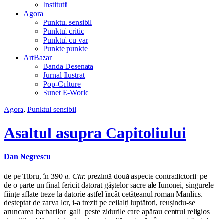
Institutii
Agora
Punktul sensibil
Punktul critic
Punktul cu var
Punkte punkte
ArtBazar
Banda Desenata
Jurnal Ilustrat
Pop-Culture
Sunet E-World
Agora
,
Punktul sensibil
Asaltul asupra Capitoliului
Dan Negrescu
de pe Tibru, în 390
a. Chr.
prezintă două aspecte contradictorii: pe
de o parte un final fericit datorat gâștelor sacre ale Iunonei, singurele
ființe aflate treze la datorie astfel încât cetățeanul roman Manlius,
deșteptat de zarva lor, i-a trezit pe ceilalți luptători, reușindu-se
aruncarea barbarilor gali peste zidurile care apărau centrul religios