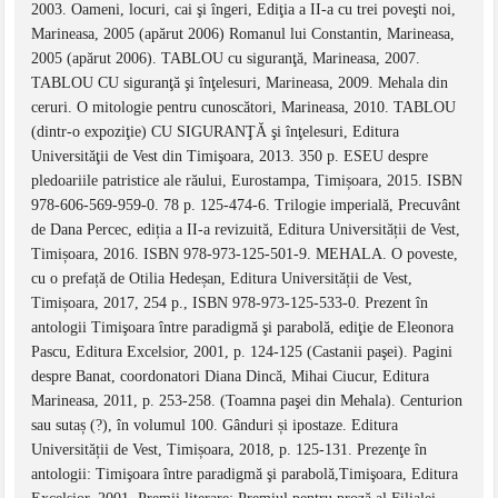
2003. Oameni, locuri, cai şi îngeri, Ediţia a II-a cu trei poveşti noi,
Marineasa, 2005 (apărut 2006) Romanul lui Constantin, Marineasa,
2005 (apărut 2006). TABLOU cu siguranţă, Marineasa, 2007.
TABLOU CU siguranţă şi înţelesuri, Marineasa, 2009. Mehala din
ceruri. O mitologie pentru cunoscători, Marineasa, 2010. TABLOU
(dintr-o expoziţie) CU SIGURANŢĂ şi înţelesuri, Editura
Universităţii de Vest din Timişoara, 2013. 350 p. ESEU despre
pledoariile patristice ale răului, Eurostampa, Timișoara, 2015. ISBN
978-606-569-959-0. 78 p. 125-474-6. Trilogie imperială, Precuvânt
de Dana Percec, ediția a II-a revizuită, Editura Universității de Vest,
Timișoara, 2016. ISBN 978-973-125-501-9. MEHALA. O poveste,
cu o prefață de Otilia Hedeșan, Editura Universității de Vest,
Timișoara, 2017, 254 p., ISBN 978-973-125-533-0. Prezent în
antologii Timişoara între paradigmă şi parabolă, ediţie de Eleonora
Pascu, Editura Excelsior, 2001, p. 124-125 (Castanii paşei). Pagini
despre Banat, coordonatori Diana Dincă, Mihai Ciucur, Editura
Marineasa, 2011, p. 253-258. (Toamna paşei din Mehala). Centurion
sau sutaș (?), în volumul 100. Gânduri și ipostaze. Editura
Universității de Vest, Timișoara, 2018, p. 125-131. Prezenţe în
antologii: Timişoara între paradigmă şi parabolă,Timişoara, Editura