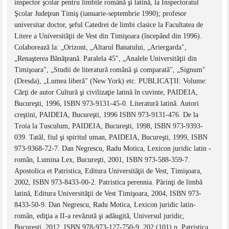
inspector şcolar pentru limbile română şi latină, la Inspectoratul
Şcolar Judeţean Timiş (ianuarie-septembrie 1990); profesor
universitar doctor, şeful Catedrei de limbi clasice la Facultatea de
Litere a Universităţii de Vest din Timişoara (începând din 1996).
Colaborează la: „Orizont, „Altarul Banatului, „Ariergarda",
„Renaşterea Bănăţeană. Paralela 45", „Analele Universităţii din
Timişoara", „Studii de literatură română şi comparată", „Signum"
(Dresda), „Lumea liberă" (New York) etc. PUBLICAȚII: Volume:
Cărţi de autor Cultură şi civilizaţie latină în cuvinte, PAIDEIA,
Bucureşti, 1996, ISBN 973-9131-45-0. Literatură latină. Autori
creştini, PAIDEIA, Bucureşti, 1996 ISBN 973-9131-476. De la
Troia la Tusculum, PAIDEIA, Bucureşti, 1998, ISBN 973-9393-
039. Tatăl, fiul şi spiritul uman, PAIDEIA, Bucureşti, 1999, ISBN
973-9368-72-7. Dan Negrescu, Radu Motica, Lexicon juridic latin -
român, Lumina Lex, Bucureşti, 2001, ISBN 973-588-359-7.
Apostolica et Patristica, Editura Universităţii de Vest, Timişoara,
2002, ISBN 973-8433-00-2. Patristica perennia. Părinţi de limbă
latină, Editura Universităţii de Vest Timişoara, 2004, ISBN 973-
8433-50-9. Dan Negrescu, Radu Motica, Lexicon juridic latin-
român, ediţia a II-a revăzută şi adăugită, Universul juridic,
Bucureşti, 2012, ISBN 978-973-127-750-9. 202 (101) p. Patristica