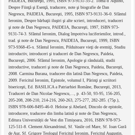
PAIDEIA, Bucureşti, 1995, ISBN 973-9131-35-2. Toma d’Aquino,
Despre Fiinţă şi Esenţă, traducere, note şi biografie de Dan
Negrescu, PAIDEIA, Bucureşti, 1995, ISBN 973-9131-36-0. Sfântul
Ieronim, Despre bărbaţii iluştri şi alte scrieri, introduceri, traduceri
şi note de Dan Negrescu, PAIDEIA, Bucureşti, 1997, ISBN 973-
9131-74-3. Sfântul Ieronim, Dialog împotriva luciferienilor, introd.,
trad. şi note de Dan Negrescu, PAIDEIA, Bucureşti, 1999, ISBN
973-9368-45-x. Sfântul Ieronim, Pilduitoare vieţi de eremiţi, Studiu
introductiv, introduceri şi traduceri de Dan Negrescu, Paideia,
Bucureşti, 2006. Sfântul Ieronim, Apologie şi rânduială, studii
introductive, traduceri şi note de Dan Negrescu, Paideia, Bucureşti,
2008. Carmina Burana, traducere din latină Dan Negrescu, Paideia,
2009. Fericitul Ieronim, Epistole, volumul I, Părinţi şi scriitori
bisericeşti, Ed. BASILICA a Patriarhiei Române, Bucureşti, 2013,
Traduceri de Dan Nicolae Negrescu,..., p. 43-50, 93-95, 156-205,
205-208, 208-210, 214-216, 260-263, 275-277, 282-285. (75p.),
ISBN 978-606-8495-46-0. Heloise și Abelard, Dincolo de epistole,
introducere, traducere din limba latină și note de Dan Negrescu,
Editura Universității de Vest din Timișoara, 2016, ISBN 978-973-
125-511-8. Clement Alexandrinul, Sf. Vasile cel Mare, Sf. Ioan Gură
de Aur, Sf. Grigore Teologul Fericitul Ieronim, Fericitul Augustin,