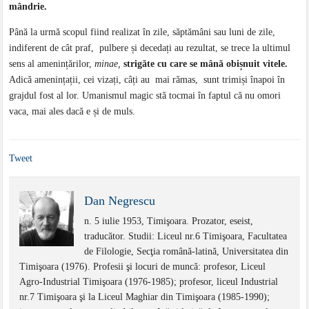
mândrie.
Până la urmă scopul fiind realizat în zile, săptămâni sau luni de zile,
indiferent de cât praf, pulbere și decedați au rezultat, se trece la ultimul
sens al amenințărilor,
minae,
strigăte cu care se mână obișnuit vitele.
Adică amenințații, cei vizați, câți au mai rămas, sunt trimiși înapoi în
grajdul fost al lor. Umanismul magic stă tocmai în faptul că nu omori
vaca, mai ales dacă e și de muls.
Tweet
Dan Negrescu
n. 5 iulie 1953, Timişoara. Prozator, eseist,
traducător. Studii: Liceul nr.6 Timişoara, Facultatea
de Filologie, Secţia română-latină, Universitatea din
Timişoara (1976). Profesii şi locuri de muncă: profesor, Liceul
Agro-Industrial Timişoara (1976-1985); profesor, liceul Industrial
nr.7 Timişoara şi la Liceul Maghiar din Timişoara (1985-1990);