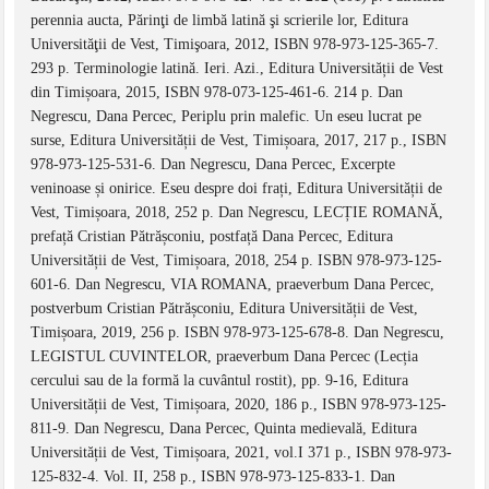
perennia aucta, Părinţi de limbă latină şi scrierile lor, Editura
Universităţii de Vest, Timişoara, 2012, ISBN 978-973-125-365-7.
293 p. Terminologie latină. Ieri. Azi., Editura Universității de Vest
din Timișoara, 2015, ISBN 978-073-125-461-6. 214 p. Dan
Negrescu, Dana Percec, Periplu prin malefic. Un eseu lucrat pe
surse, Editura Universității de Vest, Timișoara, 2017, 217 p., ISBN
978-973-125-531-6. Dan Negrescu, Dana Percec, Excerpte
veninoase și onirice. Eseu despre doi frați, Editura Universității de
Vest, Timișoara, 2018, 252 p. Dan Negrescu, LECȚIE ROMANĂ,
prefață Cristian Pătrășconiu, postfață Dana Percec, Editura
Universității de Vest, Timișoara, 2018, 254 p. ISBN 978-973-125-
601-6. Dan Negrescu, VIA ROMANA, praeverbum Dana Percec,
postverbum Cristian Pătrășconiu, Editura Universității de Vest,
Timișoara, 2019, 256 p. ISBN 978-973-125-678-8. Dan Negrescu,
LEGISTUL CUVINTELOR, praeverbum Dana Percec (Lecția
cercului sau de la formă la cuvântul rostit), pp. 9-16, Editura
Universității de Vest, Timișoara, 2020, 186 p., ISBN 978-973-125-
811-9. Dan Negrescu, Dana Percec, Quinta medievală, Editura
Universității de Vest, Timișoara, 2021, vol.I 371 p., ISBN 978-973-
125-832-4. Vol. II, 258 p., ISBN 978-973-125-833-1. Dan