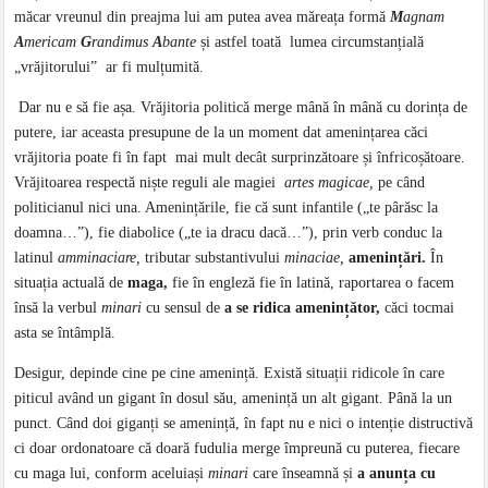
măcar vreunul din preajma lui am putea avea măreața formă
M
agnam
A
mericam
G
randimus
A
bante
și astfel toată lumea circumstanțială
„vrăjitorului” ar fi mulțumită.
Dar nu e să fie așa. Vrăjitoria politică merge mână în mână cu dorința de
putere, iar aceasta presupune de la un moment dat amenințarea căci
vrăjitoria poate fi în fapt mai mult decât surprinzătoare și înfricoșătoare.
Vrăjitoarea respectă niște reguli ale magiei
artes magicae,
pe când
politicianul nici una. Amenințările, fie că sunt infantile („te pârăsc la
doamna…”), fie diabolice („te ia dracu dacă…”), prin verb conduc la
latinul
amminaciare,
tributar substantivului
minaciae,
amenințări.
În
situația actuală de
maga,
fie în engleză fie în latină, raportarea o facem
însă la verbul
minari
cu sensul de
a se ridica amenințător,
căci tocmai
asta se întâmplă.
Desigur, depinde cine pe cine amenință. Există situații ridicole în care
piticul având un gigant în dosul său, amenință un alt gigant. Până la un
punct. Când doi giganți se amenință, în fapt nu e nici o intenție distructivă
ci doar ordonatoare că doară fudulia merge împreună cu puterea, fiecare
cu maga lui, conform aceluiași
minari
care înseamnă și
a anunța cu