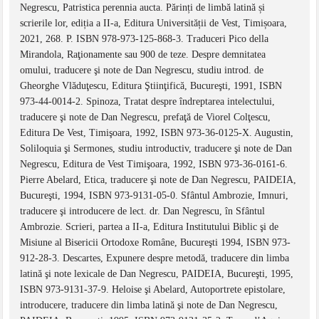
Negrescu, Patristica perennia aucta. Părinți de limbă latină și
scrierile lor, ediția a II-a, Editura Universității de Vest, Timișoara,
2021, 268. P. ISBN 978-973-125-868-3. Traduceri Pico della
Mirandola, Raţionamente sau 900 de teze. Despre demnitatea
omului, traducere şi note de Dan Negrescu, studiu introd. de
Gheorghe Vlăduţescu, Editura Ştiinţifică, Bucureşti, 1991, ISBN
973-44-0014-2. Spinoza, Tratat despre îndreptarea intelectului,
traducere şi note de Dan Negrescu, prefaţă de Viorel Colţescu,
Editura De Vest, Timişoara, 1992, ISBN 973-36-0125-X. Augustin,
Soliloquia şi Sermones, studiu introductiv, traducere şi note de Dan
Negrescu, Editura de Vest Timişoara, 1992, ISBN 973-36-0161-6.
Pierre Abelard, Etica, traducere şi note de Dan Negrescu, PAIDEIA,
Bucureşti, 1994, ISBN 973-9131-05-0. Sfântul Ambrozie, Imnuri,
traducere şi introducere de lect. dr. Dan Negrescu, în Sfântul
Ambrozie. Scrieri, partea a II-a, Editura Institutului Biblic şi de
Misiune al Bisericii Ortodoxe Române, Bucureşti 1994, ISBN 973-
912-28-3. Descartes, Expunere despre metodă, traducere din limba
latină şi note lexicale de Dan Negrescu, PAIDEIA, Bucureşti, 1995,
ISBN 973-9131-37-9. Heloise şi Abelard, Autoportrete epistolare,
introducere, traducere din limba latină şi note de Dan Negrescu,