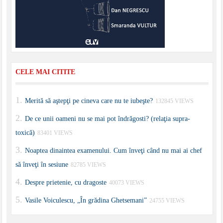
CELE MAI CITITE
Merită să aştepţi pe cineva care nu te iubeşte?
132845 VIEWS
De ce unii oameni nu se mai pot îndrăgosti? (relaţia supra-
toxică)
83401 VIEWS
Noaptea dinaintea examenului. Cum înveţi când nu mai ai chef
să înveţi în sesiune
82785 VIEWS
Despre prietenie, cu dragoste
40073 VIEWS
Vasile Voiculescu, „În grădina Ghetsemani”
24755 VIEWS