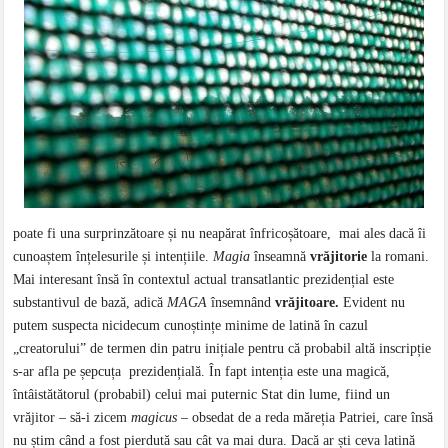
poate fi una surprinzătoare și nu neapărat înfricoșătoare, mai ales dacă îi
cunoaștem înțelesurile și intențiile.
Magia
înseamnă
vrăjitorie
la romani.
Mai interesant însă în contextul actual transatlantic prezidențial este
substantivul de bază, adică
MAGA
însemnând
vrăjitoare.
Evident nu
putem suspecta nicidecum cunoștințe minime de latină în cazul
„creatorului” de termen din patru inițiale pentru că probabil altă inscripție
s-ar afla pe șepcuța prezidențială. În fapt intenția este una magică,
întâistătătorul (probabil) celui mai puternic Stat din lume, fiind un
vrăjitor – să-i zicem
magicus –
obsedat de a reda măreția Patriei, care însă
nu știm când a fost pierdută sau cât va mai dura. Dacă ar ști ceva latină