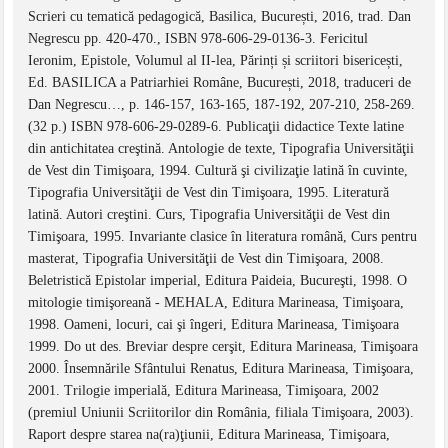
Scrieri cu tematică pedagogică, Basilica, București, 2016, trad. Dan
Negrescu pp. 420-470., ISBN 978-606-29-0136-3. Fericitul
Ieronim, Epistole, Volumul al II-lea, Părinți și scriitori bisericești,
Ed. BASILICA a Patriarhiei Române, București, 2018, traduceri de
Dan Negrescu…, p. 146-157, 163-165, 187-192, 207-210, 258-269.
(32 p.) ISBN 978-606-29-0289-6. Publicaţii didactice Texte latine
din antichitatea creştină. Antologie de texte, Tipografia Universităţii
de Vest din Timişoara, 1994. Cultură şi civilizaţie latină în cuvinte,
Tipografia Universităţii de Vest din Timişoara, 1995. Literatură
latină. Autori creştini. Curs, Tipografia Universităţii de Vest din
Timişoara, 1995. Invariante clasice în literatura română, Curs pentru
masterat, Tipografia Universităţii de Vest din Timişoara, 2008.
Beletristică Epistolar imperial, Editura Paideia, Bucureşti, 1998. O
mitologie timişoreană - MEHALA, Editura Marineasa, Timişoara,
1998. Oameni, locuri, cai şi îngeri, Editura Marineasa, Timişoara
1999. Do ut des. Breviar despre cerşit, Editura Marineasa, Timişoara
2000. Însemnările Sfântului Renatus, Editura Marineasa, Timişoara,
2001. Trilogie imperială, Editura Marineasa, Timişoara, 2002
(premiul Uniunii Scriitorilor din România, filiala Timişoara, 2003).
Raport despre starea na(ra)ţiunii, Editura Marineasa, Timişoara,