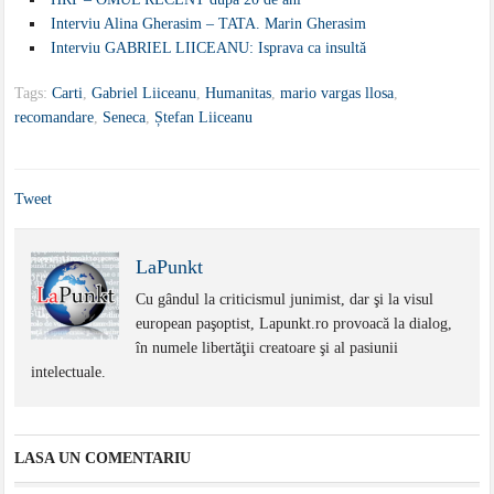
Interviu Alina Gherasim – TATA. Marin Gherasim
Interviu GABRIEL LIICEANU: Isprava ca insultă
Tags:
Carti
,
Gabriel Liiceanu
,
Humanitas
,
mario vargas llosa
,
recomandare
,
Seneca
,
Ștefan Liiceanu
Tweet
LaPunkt
Cu gândul la criticismul junimist, dar şi la visul
european paşoptist, Lapunkt.ro provoacă la dialog,
în numele libertăţii creatoare şi al pasiunii
intelectuale.
LASA UN COMENTARIU