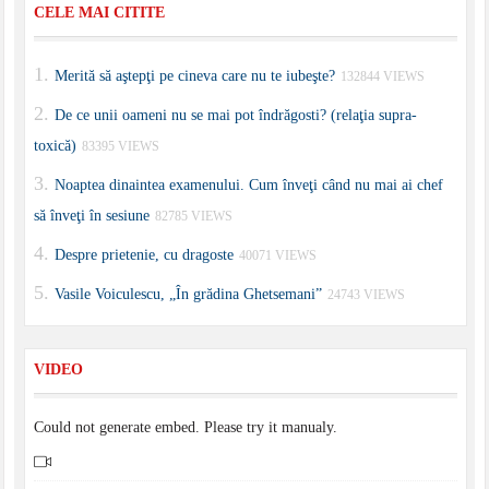
CELE MAI CITITE
Merită să aştepţi pe cineva care nu te iubeşte?
132844 VIEWS
De ce unii oameni nu se mai pot îndrăgosti? (relaţia supra-
toxică)
83395 VIEWS
Noaptea dinaintea examenului. Cum înveţi când nu mai ai chef
să înveţi în sesiune
82785 VIEWS
Despre prietenie, cu dragoste
40071 VIEWS
Vasile Voiculescu, „În grădina Ghetsemani”
24743 VIEWS
VIDEO
Could not generate embed. Please try it manualy.