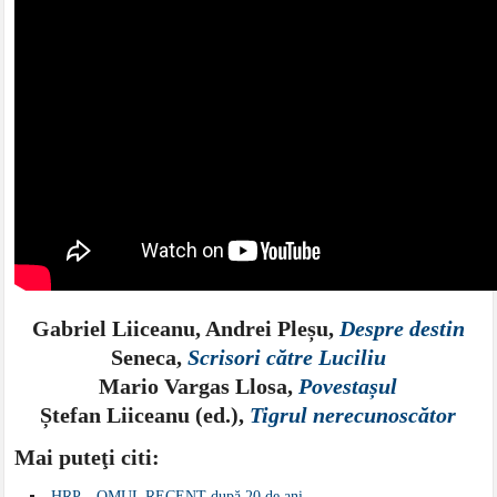
Gabriel Liiceanu, Andrei Pleșu,
Despre destin
Seneca,
Scrisori către Luciliu
Mario Vargas Llosa,
Povestașul
Ștefan Liiceanu (ed.),
Tigrul nerecunoscător
Mai puteţi citi:
HRP – OMUL RECENT după 20 de ani