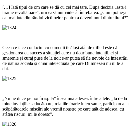
[…] Iată tipul de om care se dă cu cel mai tare. După decizia „asta-i
tiranie revoltătoare”, urmează numaidecât întrebarea: „Cum pot ieși
cât mai iute din rândul victimelor pentru a deveni unul dintre tirani?”
Ceea ce face contactul cu oamenii ticăloși atât de dificil este că
gestionarea cu succes a situației cere nu doar bune intenții, ci și
smerenie și curaj puse de la noi; s-ar putea să fie nevoie de înzestrări
de natură socială și chiar intelectuală pe care Dumnezeu nu ni le-a
dat.
„Nu ne duce pe noi în ispită” înseamnă adesea, între altele: „Ia de la
mine invitațiile seducătoare, relațiile foarte interesante, participarea la
scăpărătoarele mișcări ale vremii noastre pe care atât de adesea, cu
atâtea riscuri, mi le doresc”.