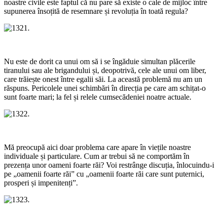
noastre civile este faptul că nu pare să existe o cale de mijloc între
supunerea însoțită de resemnare și revoluția în toată regula?
Nu este de dorit ca unui om să i se îngăduie simultan plăcerile
tiranului sau ale brigandului și, deopotrivă, cele ale unui om liber,
care trăiește onest între egalii săi. La această problemă nu am un
răspuns. Pericolele unei schimbări în direcția pe care am schițat-o
sunt foarte mari; la fel și relele cumsecădeniei noatre actuale.
Mă preocupă aici doar problema care apare în viețile noastre
individuale și particulare. Cum ar trebui să ne comportăm în
prezența unor oameni foarte răi? Voi restrânge discuția, înlocuindu-i
pe „oamenii foarte răi” cu „oamenii foarte răi care sunt puternici,
prosperi și impenitenți”.