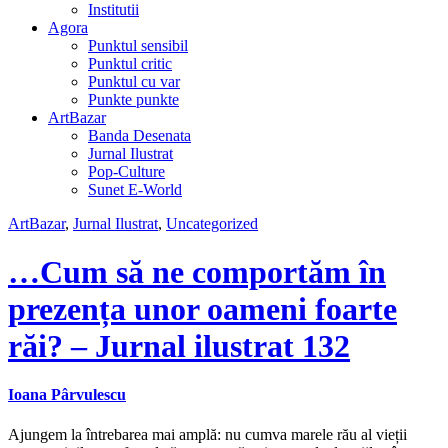
Institutii
Agora
Punktul sensibil
Punktul critic
Punktul cu var
Punkte punkte
ArtBazar
Banda Desenata
Jurnal Ilustrat
Pop-Culture
Sunet E-World
ArtBazar
,
Jurnal Ilustrat
,
Uncategorized
…Cum să ne comportăm în
prezența unor oameni foarte
răi? – Jurnal ilustrat 132
Ioana Pârvulescu
Ajungem la întrebarea mai amplă: nu cumva marele rău al vieții