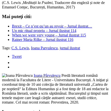
(C.S. Lewis ,
Meditații la Psalmi
, Traducere din engleză și note de
Emanuel Conțac, București, Humanitas, 2017)
Mai puteţi citi:
Brexit – Ce n’est qu’un au revoir – Jurnal ilustrat…
Un mic ritual propriu – Jurnal ilustrat 114
When we were very young – Jurnal ilustrat 115
Rainer Maria Rilke – Jurnal ilustrat 116
Tags:
C.S. Lewis
,
Ioana Parvulescu
,
jurnal ilustrat
Tweet
Ioana Pârvulescu
Predă literatură română
modernă la Facultatea de Litere - Universitatea Bucureşti. A iniţiat şi
coordonat timp de 10 ani colecţia de literatură universală „Cartea de
pe noptieră“ la Editura Humanitas şi a fost timp de 18 ani redactor la
România literară, unde a scris săptămânal. Bucureştiul şi timpul sunt
temele majore care leagă cărţile autoarei: eseuri, studii critice,
romane. Cel mai recent roman: Prevestirea, 2020.