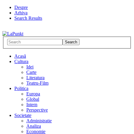
Despre
Arhiva
Search Results
Acasă
Cultura
Idei
Carte
Literatura
Teatru-Film
Politica
Europa
Global
Intern
Perspective
Societate
Administratie
Analiza
Economie