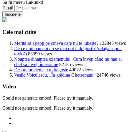
Sa fii mereu LaPunkt!
Email
Cele mai citite
Merită să aştepţi pe cineva care nu te iubeşte?
132845 views
De ce unii oameni nu se mai pot îndrăgosti? (relaţia supra-
toxică)
83399 views
Noaptea dinaintea examenului. Cum înveţi când nu mai ai
chef să înveţi în sesiune
82785 views
Despre prietenie, cu dragoste
40072 views
Vasile Voiculescu, „În grădina Ghetsemani”
24746 views
Video
Could not generate embed. Please try it manualy.
Could not generate embed. Please try it manualy.