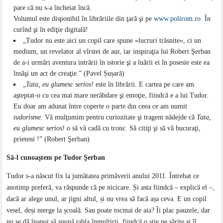
pare că nu s-a încheiat încă.
Volumul este disponibil în librăriile din ţară şi pe
www.polirom.ro
. În
curînd şi în ediţie digitală!
„Tudor nu este aici un copil care spune «lucruri trăsnite», ci un
medium, un revelator al vîrstei de aur, iar inspiraţia lui Robert Şerban
de a-i urmări aventura intrării în istorie şi a luării ei în posesie este ea
însăşi un act de creaţie.” (Pavel Șușară)
„
Tata, eu glumesc serios!
este în librării. E cartea pe care am
aşteptat-o cu cea mai mare nerăbdare şi emoţie, fiindcă e a lui Tudor.
Eu doar am adunat între coperte o parte din ceea ce am numit
tudorisme
. Vă mulţumim pentru curiozitate şi tragem nădejde că
Tata,
eu glumesc serios!
o să vă cadă cu tronc Să citiţi şi să vă bucuraţi,
prieteni !” (Robert Şerban)
Să-l cunoaştem pe Tudor Şerban
Tudor s-a născut fix la jumătatea primăverii anului 2011. Întrebat ce
anotimp preferă, va răspunde că pe nicicare. Și asta fiindcă – explică el –,
dacă ar alege unul, ar jigni altul, și nu vrea să facă așa ceva. E un copil
vesel, deși merge la școală. Sau poate tocmai de aia? Îi plac pauzele, dar
nu se dă înapoi să spună tabla înmulțirii, fiindcă o știe pe sărite și îl