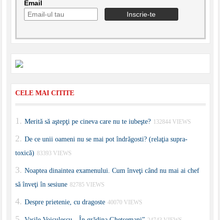
Email
CELE MAI CITITE
Merită să aştepţi pe cineva care nu te iubeşte?
132844 VIEWS
De ce unii oameni nu se mai pot îndrăgosti? (relaţia supra-
toxică)
83393 VIEWS
Noaptea dinaintea examenului. Cum înveţi când nu mai ai chef
să înveţi în sesiune
82785 VIEWS
Despre prietenie, cu dragoste
40070 VIEWS
Vasile Voiculescu, „În grădina Ghetsemani”
24743 VIEWS