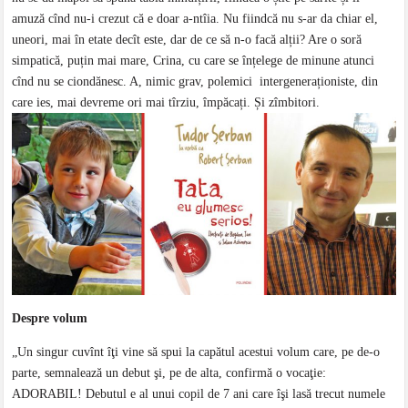
amuză cînd nu-i crezut că e doar a-ntîia. Nu fiindcă nu s-ar da chiar el,
uneori, mai în etate decît este, dar de ce să n-o facă alții? Are o soră
simpatică, puțin mai mare, Crina, cu care se înțelege de minune atunci
cînd nu se ciondănesc. A, nimic grav, polemici intergeneraționiste, din
care ies, mai devreme ori mai tîrziu, împăcați. Și zîmbitori.
Despre volum
„Un singur cuvînt îţi vine să spui la capătul acestui volum care, pe de-o
parte, semnalează un debut şi, pe de alta, confirmă o vocaţie:
ADORABIL! Debutul e al unui copil de 7 ani care îşi lasă trecut numele