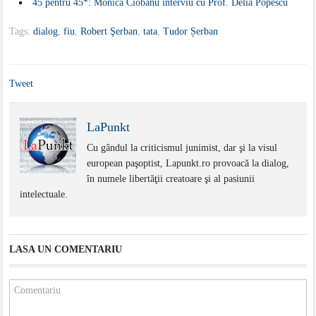
45 pentru 45*: Monica Ciobanu interviu cu Prof. Delia Popescu
Tags:
dialog
,
fiu
,
Robert Şerban
,
tata
,
Tudor Șerban
Tweet
LaPunkt
Cu gândul la criticismul junimist, dar şi la visul
european paşoptist, Lapunkt.ro provoacă la dialog,
în numele libertăţii creatoare şi al pasiunii
intelectuale.
LASA UN COMENTARIU