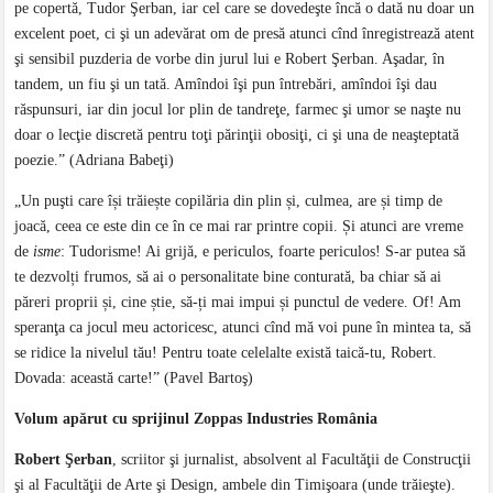
pe copertă, Tudor Şerban, iar cel care se dovedeşte încă o dată nu doar un
excelent poet, ci şi un adevărat om de presă atunci cînd înregistrează atent
şi sensibil puzderia de vorbe din jurul lui e Robert Şerban. Aşadar, în
tandem, un fiu şi un tată. Amîndoi îşi pun întrebări, amîndoi îşi dau
răspunsuri, iar din jocul lor plin de tandreţe, farmec şi umor se naşte nu
doar o lecţie discretă pentru toţi părinţii obosiţi, ci şi una de neaşteptată
poezie.” (Adriana Babeţi)
„Un puşti care își trăiește copilăria din plin și, culmea, are și timp de
joacă, ceea ce este din ce în ce mai rar printre copii. Și atunci are vreme
de
isme
: Tudorisme! Ai grijă, e periculos, foarte periculos! S-ar putea să
te dezvolți frumos, să ai o personalitate bine conturată, ba chiar să ai
păreri proprii și, cine știe, să-ți mai impui și punctul de vedere. Of! Am
speranţa ca jocul meu actoricesc, atunci cînd mă voi pune în mintea ta, să
se ridice la nivelul tău! Pentru toate celelalte există taică-tu, Robert.
Dovada: această carte!” (Pavel Bartoş)
Volum apărut cu sprijinul Zoppas Industries România
Robert Şerban
, scriitor şi jurnalist, absolvent al Facultăţii de Construcţii
şi al Facultăţii de Arte şi Design, ambele din Timişoara (unde trăieşte).