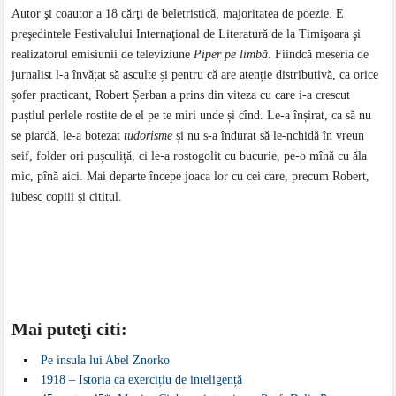
Autor şi coautor a 18 cărţi de beletristică, majoritatea de poezie. E
preşedintele Festivalului Internaţional de Literatură de la Timişoara şi
realizatorul emisiunii de televiziune
Piper pe limbă
. Fiindcă meseria de
jurnalist l-a învățat să asculte și pentru că are atenție distributivă, ca orice
șofer practicant, Robert Șerban a prins din viteza cu care i-a crescut
puștiul perlele rostite de el pe te miri unde și cînd. Le-a înșirat, ca să nu
se piardă, le-a botezat
tudorisme
și nu s-a îndurat să le-nchidă în vreun
seif, folder ori pușculiță, ci le-a rostogolit cu bucurie, pe-o mînă cu ăla
mic, pînă aici. Mai departe începe joaca lor cu cei care, precum Robert,
iubesc copiii și cititul.
Mai puteţi citi:
Pe insula lui Abel Znorko
1918 – Istoria ca exercițiu de inteligență