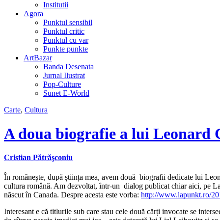
Institutii
Agora
Punktul sensibil
Punktul critic
Punktul cu var
Punkte punkte
ArtBazar
Banda Desenata
Jurnal Ilustrat
Pop-Culture
Sunet E-World
Carte
,
Cultura
A doua biografie a lui Leonard
Cristian Pătrăşconiu
În românește, după știința mea, avem două biografii dedicate lui Leon
cultura română. Am dezvoltat, într-un dialog publicat chiar aici, pe L
născut în Canada. Despre acesta este vorba:
http://www.lapunkt.ro/20
Interesant e că titlurile sub care stau cele două cărți invocate se inte