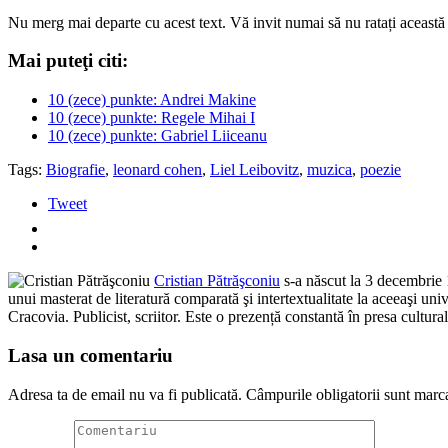
Nu merg mai departe cu acest text. Vă invit numai să nu ratați această
Mai puteţi citi:
10 (zece) punkte: Andrei Makine
10 (zece) punkte: Regele Mihai I
10 (zece) punkte: Gabriel Liiceanu
Tags:
Biografie
,
leonard cohen
,
Liel Leibovitz
,
muzica
,
poezie
Tweet
Cristian Pătrăşconiu
s-a născut la 3 decembrie 1
unui masterat de literatură comparată şi intertextualitate la aceeaşi uni
Cracovia. Publicist, scriitor. Este o prezență constantă în presa cultur
Lasa un comentariu
Adresa ta de email nu va fi publicată.
Câmpurile obligatorii sunt marc