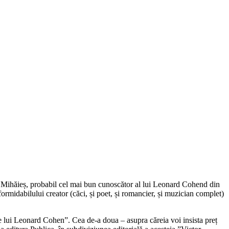
ea Mihăieș, probabil cel mai bun cunoscător al lui Leonard Cohend din
midabilului creator (căci, și poet, și romancier, și muzician complet)
ele lui Leonard Cohen”. Cea de-a doua – asupra căreia voi insista preț