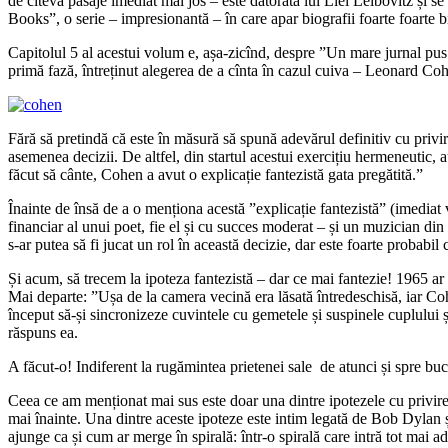
de cîteva pasaje imediat mai jos – este datorată lui Liel Leibovitz și 
Books”, o serie – impresionantă – în care apar biografii foarte foarte b
Capitolul 5 al acestui volum e, așa-zicînd, despre ”Un mare jurnal pus p
primă fază, întreținut alegerea de a cînta în cazul cuiva – Leonard Co
Fără să pretindă că este în măsură să spună adevărul definitiv cu privir
asemenea decizii. De altfel, din startul acestui exercițiu hermeneutic, 
făcut să cânte, Cohen a avut o explicație fantezistă gata pregătită.”
Înainte de însă de a o menționa acestă ”explicație fantezistă” (imediat
financiar al unui poet, fie el și cu succes moderat – și un muzician din
s-ar putea să fi jucat un rol în această decizie, dar este foarte probabil
Și acum, să trecem la ipoteza fantezistă – dar ce mai fantezie! 1965 ar
Mai departe: ”Ușa de la camera vecină era lăsată întredeschisă, iar Co
început să-și sincronizeze cuvintele cu gemetele și suspinele cuplului și
răspuns ea.
A făcut-o! Indiferent la rugămintea prietenei sale de atunci și spre 
Ceea ce am menționat mai sus este doar una dintre ipotezele cu privire
mai înainte. Una dintre aceste ipoteze este intim legată de Bob Dylan și
ajunge ca și cum ar merge în spirală: într-o spirală care intră tot mai a