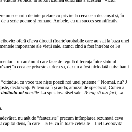
a editura Publica, în subdiviziunea editorială a acesteia ”Victor
e un scenariu de interpretare cu privire la ceea ce a declanșat și, în
ea de a scrie poeme și romane. Ambele, cu un succes semnificativ.
eibovitz oferă cîteva direcții (foarte)probabile care au stat la baza unei
ntele importante ale vieții sale, atunci cînd a fost întrebat ce l-a
mentar – un amănunt care face de regulă diferența între statutul
ăzneț în ceea ce privește cariera sa, dar nu a fost niciodată naiv; banii
”citindu-i cu voce tare niște poezii noi unei prietene.” Normal, nu? J
oste, dezbrăcați. Puteau să îi și audă; amuzat de spectacol, Cohen a
cântându-mi
poeziile
i-a spus tovarășei sale.
Te rog să n-o faci
, i-a
a.
 adevărat, nu atât de ”fanteziste” precum întîmplarea rezumată ceva
capitol dens, în care – la fel ca în toate celelalte – Liel Leobovitz