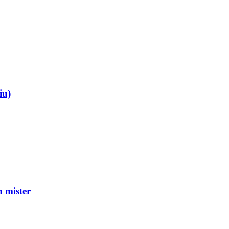
iu)
mister