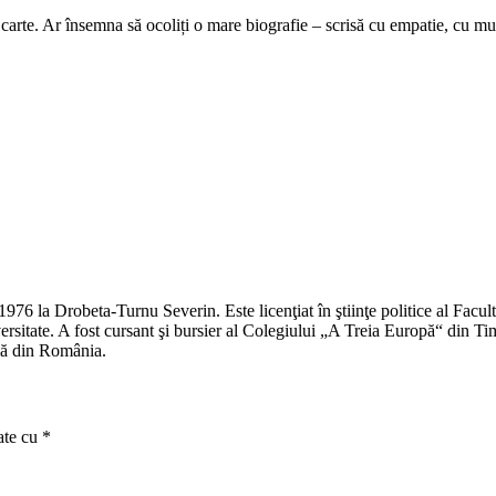
 carte. Ar însemna să ocoliți o mare biografie – scrisă cu empatie, cu m
976 la Drobeta-Turnu Severin. Este licenţiat în ştiinţe politice al Facult
versitate. A fost cursant şi bursier al Colegiului „A Treia Europă“ din Tim
ală din România.
ate cu
*