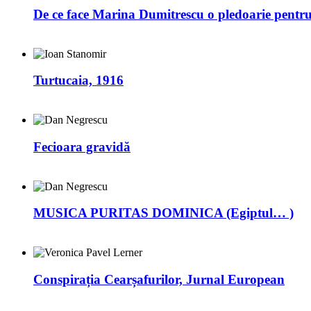
De ce face Marina Dumitrescu o pledoarie pentr
Turtucaia, 1916
Fecioara gravidă
MUSICA PURITAS DOMINICA (Egiptul… )
Conspirația Cearșafurilor, Jurnal European