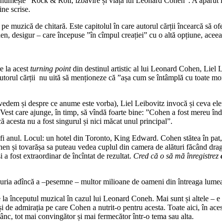
se numește ”Rock & Roll, izbăvire și viața lui Leonard Cohen”. A apărut l
ine scrise.
e muzică de chitară. Este capitolul în care autorul cărții încearcă să ofer
hen, desigur – care începuse ”în cîmpul creației” cu o altă opțiune, ace
e la acest
turning point
din destinul artistic al lui Leonard Cohen, Liel L
autorul cărții nu uită să menționeze că ”așa cum se întâmplă cu toate mome
 vedem și despre ce anume este vorba), Liel Leibovitz invocă și ceva ele
 Vest care ajunge, în timp, să vîndă foarte bine: ”Cohen a fost mereu îndr
 că acesta nu a fost singurul și nici măcat unul principal”.
 fi anul. Locul: un hotel din Toronto, King Edward. Cohen stătea în pat, 
hen și tovarășa sa puteau vedea cuplul din camera de alături făcând drag
 a fost extraordinar de încîntat de rezultat.
Cred că o să mă înregistrez
bucuria adîncă a –pesemne – multor milioane de oameni din întreaga lume
 la începutul muzical în cazul lui Leonard Coneh. Mai sunt și altele – e
 de admirația pe care Cohen a nutrit-o pentru acesta. Toate aici, în acest 
dânc, tot mai convingător și mai fermecător într-o tema sau alta.