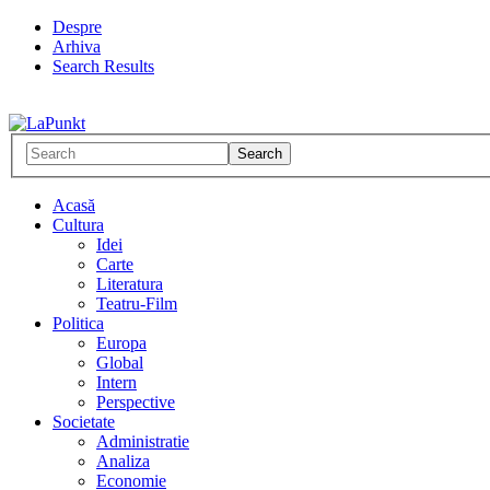
Despre
Arhiva
Search Results
Acasă
Cultura
Idei
Carte
Literatura
Teatru-Film
Politica
Europa
Global
Intern
Perspective
Societate
Administratie
Analiza
Economie