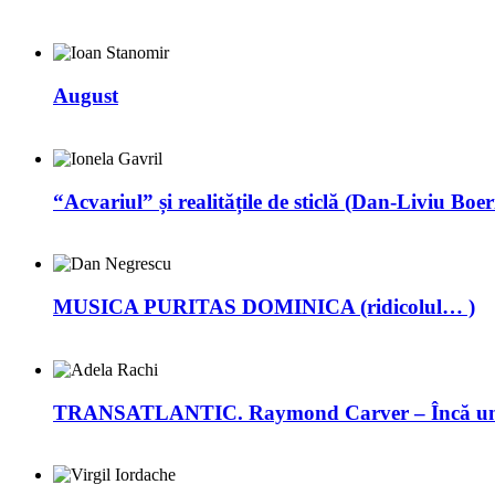
August
“Acvariul” și realitățile de sticlă (Dan-Liviu Boer
MUSICA PURITAS DOMINICA (ridicolul… )
TRANSATLANTIC. Raymond Carver – Încă un 