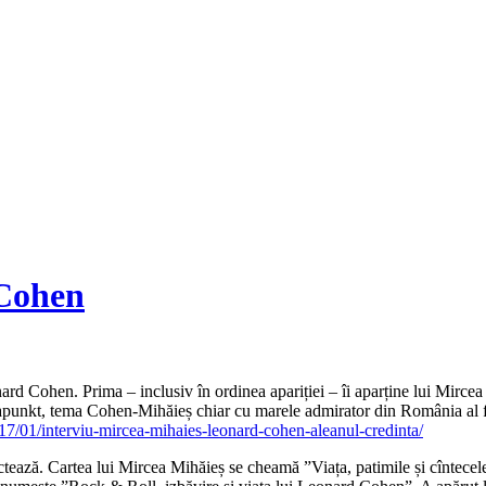
 Cohen
ard Cohen. Prima – inclusiv în ordinea apariției – îi aparține lui Mirc
apunkt, tema Cohen-Mihăieș chiar cu marele admirator din România al for
17/01/interviu-mircea-mihaies-leonard-cohen-aleanul-credinta/
rsectează. Cartea lui Mircea Mihăieș se cheamă ”Viața, patimile și cîntec