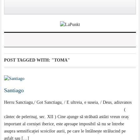
POST TAGGED WITH:
"TOMA"
Santiago
Herru Sanctiagu,/ Got Sanctiagu, / E ultreia, e suseia, / Deus, adiuvanos
(
cântec de pelerinaj, sec. XII ) Cine ajunge să străbată astăzi vreun oraș
important al cornișei iberice, este aproape imposibil să nu se întrebe
asupra semnificației scoicilor aurii, pe care le întâlnește strălucind pe
asfalt sau […]