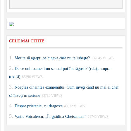
CELE MAI CITITE
Merită să aştepţi pe cineva care nu te iubeşte?
132845 VIEWS
De ce unii oameni nu se mai pot îndrăgosti? (relaţia supra-
toxică)
83396 VIEWS
Noaptea dinaintea examenului. Cum înveţi când nu mai ai chef
să înveţi în sesiune
82785 VIEWS
Despre prietenie, cu dragoste
40072 VIEWS
Vasile Voiculescu, „În grădina Ghetsemani”
24746 VIEWS