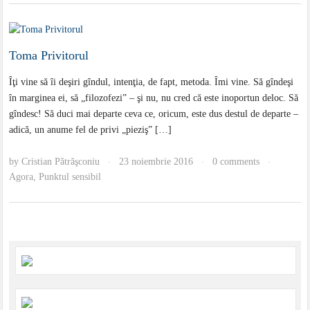
Toma Privitorul
Îţi vine să îi deşiri gîndul, intenţia, de fapt, metoda. Îmi vine. Să gîndeşi
în marginea ei, să „filozofezi” – şi nu, nu cred că este inoportun deloc. Să
gîndesc! Să duci mai departe ceva ce, oricum, este dus destul de departe –
adică, un anume fel de privi „pieziş” […]
by
Cristian Pătrăşconiu
23 noiembrie 2016
0 comments
·
·
·
Agora
,
Punktul sensibil