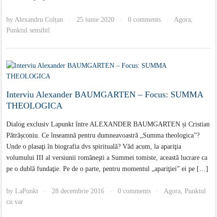
by
Alexandru Colțan
25 iunie 2020
0 comments
Agora
,
·
·
·
Punktul sensibil
Interviu Alexander BAUMGARTEN – Focus: SUMMA
THEOLOGICA
Dialog exclusiv Lapunkt între ALEXANDER BAUMGARTEN și Cristian
Pătrășconiu. Ce înseamnă pentru dumneavoastră „Summa theologica”?
Unde o plasaţi în biografia dvs spirituală? Văd acum, la apariţia
volumului III al versiunii româneşti a Summei tomiste, această lucrare ca
pe o dublă fundaţie. Pe de o parte, pentru momentul „apariţiei” ei pe […]
by
LaPunkt
28 decembrie 2016
0 comments
Agora
,
Punktul
·
·
·
cu var