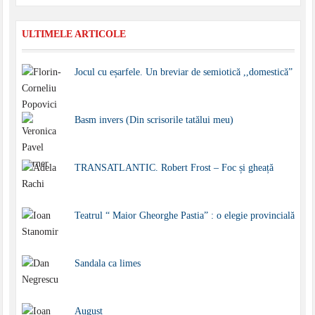
ULTIMELE ARTICOLE
Jocul cu eșarfele. Un breviar de semiotică ,,domestică”
Basm invers (Din scrisorile tatălui meu)
TRANSATLANTIC. Robert Frost – Foc și gheață
Teatrul “ Maior Gheorghe Pastia” : o elegie provincială
Sandala ca limes
August