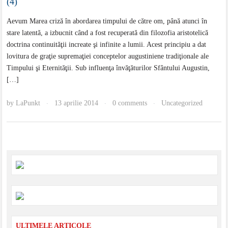
(4)
Aevum Marea criză în abordarea timpului de către om, până atunci în
stare latentă, a izbucnit când a fost recuperată din filozofia aristotelică
doctrina continuităţii increate şi infinite a lumii. Acest principiu a dat
lovitura de graţie supremaţiei conceptelor augustiniene tradiţionale ale
Timpului şi Eternităţii. Sub influenţa învăţăturilor Sfântului Augustin,
[…]
by
LaPunkt
13 aprilie 2014
0 comments
Uncategorized
·
·
·
ULTIMELE ARTICOLE