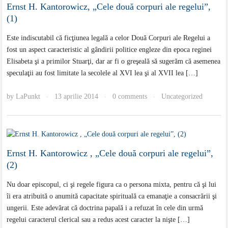
Ernst H. Kantorowicz, „Cele două corpuri ale regelui”,
(1)
Este indiscutabil că ficţiunea legală a celor Două Corpuri ale Regelui a
fost un aspect caracteristic al gândirii politice engleze din epoca reginei
Elisabeta şi a primilor Stuarţi, dar ar fi o greşeală să sugerăm că asemenea
speculaţii au fost limitate la secolele al XVI lea şi al XVII lea […]
by
LaPunkt
13 aprilie 2014
0 comments
Uncategorized
·
·
·
Ernst H. Kantorowicz , „Cele două corpuri ale regelui”,
(2)
Nu doar episcopul, ci şi regele figura ca o persona mixta, pentru că şi lui
îi era atribuită o anumită capacitate spirituală ca emanaţie a consacrării şi
ungerii. Este adevărat că doctrina papală i a refuzat în cele din urmă
regelui caracterul clerical sau a redus acest caracter la nişte […]