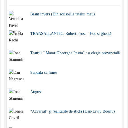
Basm invers (Din scrisorile tatălui meu)
TRANSATLANTIC. Robert Frost – Foc și gheață
Teatrul “ Maior Gheorghe Pastia” : o elegie provincială
Sandala ca limes
August
“Acvariul” și realitățile de sticlă (Dan-Liviu Boeriu)