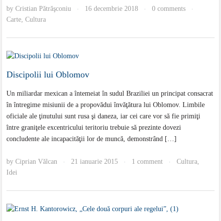
by
Cristian Pătrăşconiu
16 decembrie 2018
0 comments
·
·
·
Carte
,
Cultura
Discipolii lui Oblomov
Un miliardar mexican a întemeiat în sudul Braziliei un principat consacrat
în întregime misiunii de a propovădui învăţătura lui Oblomov. Limbile
oficiale ale ţinutului sunt rusa şi daneza, iar cei care vor să fie primiţi
între graniţele excentricului teritoriu trebuie să prezinte dovezi
concludente ale incapacităţii lor de muncă, demonstrând […]
by
Ciprian Vălcan
21 ianuarie 2015
1 comment
Cultura
,
·
·
·
Idei