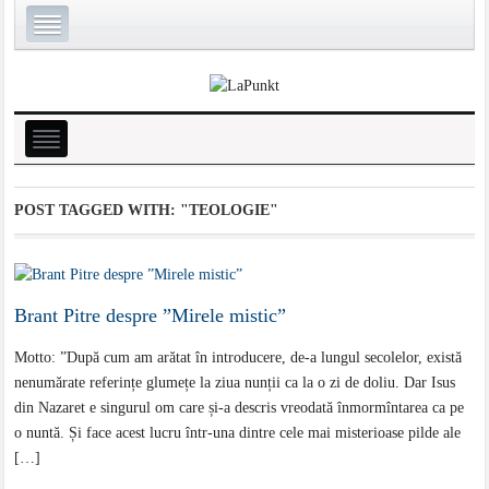
POST TAGGED WITH:
"TEOLOGIE"
Brant Pitre despre ”Mirele mistic”
Motto: ”După cum am arătat în introducere, de-a lungul secolelor, există
nenumărate referințe glumețe la ziua nunții ca la o zi de doliu. Dar Isus
din Nazaret e singurul om care și-a descris vreodată înmormîntarea ca pe
o nuntă. Și face acest lucru într-una dintre cele mai misterioase pilde ale
[…]