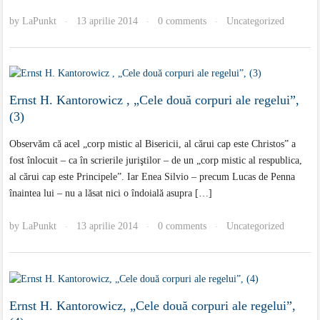
by
LaPunkt
13 aprilie 2014
0 comments
Uncategorized
·
·
·
Ernst H. Kantorowicz , „Cele două corpuri ale regelui”,
(3)
Observăm că acel „corp mistic al Bisericii, al cărui cap este Christos” a
fost înlocuit – ca în scrierile juriştilor – de un „corp mistic al respublica,
al cărui cap este Principele”. Iar Enea Silvio – precum Lucas de Penna
înaintea lui – nu a lăsat nici o îndoială asupra […]
by
LaPunkt
13 aprilie 2014
0 comments
Uncategorized
·
·
·
Ernst H. Kantorowicz, „Cele două corpuri ale regelui”,