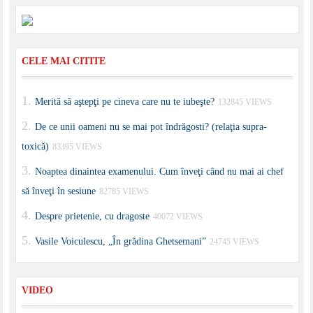
CELE MAI CITITE
Merită să aştepţi pe cineva care nu te iubeşte?
132845 VIEWS
De ce unii oameni nu se mai pot îndrăgosti? (relaţia supra-
toxică)
83395 VIEWS
Noaptea dinaintea examenului. Cum înveţi când nu mai ai chef
să înveţi în sesiune
82785 VIEWS
Despre prietenie, cu dragoste
40072 VIEWS
Vasile Voiculescu, „În grădina Ghetsemani”
24745 VIEWS
VIDEO