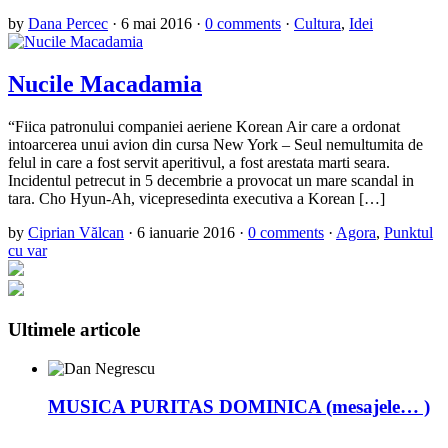
by
Dana Percec
·
6 mai 2016
·
0 comments
·
Cultura
,
Idei
Nucile Macadamia
“Fiica patronului companiei aeriene Korean Air care a ordonat
intoarcerea unui avion din cursa New York – Seul nemultumita de
felul in care a fost servit aperitivul, a fost arestata marti seara.
Incidentul petrecut in 5 decembrie a provocat un mare scandal in
tara. Cho Hyun-Ah, vicepresedinta executiva a Korean […]
by
Ciprian Vălcan
·
6 ianuarie 2016
·
0 comments
·
Agora
,
Punktul
cu var
Ultimele articole
MUSICA PURITAS DOMINICA (mesajele… )