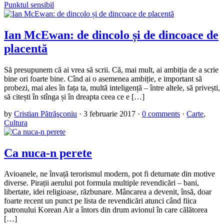
Punktul sensibil
Ian McEwan: de dincolo și de dincoace de
placentă
Să presupunem că ai vrea să scrii. Că, mai mult, ai ambiția de a scrie
bine ori foarte bine. Cînd ai o asemenea ambiție, e important să
probezi, mai ales în fața ta, multă inteligență – între altele, să privești,
să citești în stînga și în dreapta ceea ce e […]
by
Cristian Pătrăşconiu
·
3 februarie 2017
·
0 comments
·
Carte
,
Cultura
Ca nuca-n perete
Avioanele, ne învață terorismul modern, pot fi deturnate din motive
diverse. Pirații aerului pot formula multiple revendicări – bani,
libertate, idei religioase, răzbunare. Mâncarea a devenit, însă, doar
foarte recent un punct pe lista de revendicări atunci când fiica
patronului Korean Air a întors din drum avionul în care călătorea
[…]