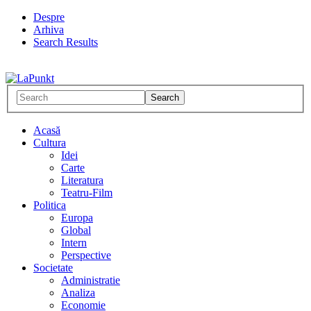
Despre
Arhiva
Search Results
Acasă
Cultura
Idei
Carte
Literatura
Teatru-Film
Politica
Europa
Global
Intern
Perspective
Societate
Administratie
Analiza
Economie