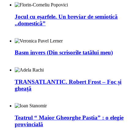
Jocul cu eșarfele. Un breviar de semiotică
,,domestică”
Basm invers (Din scrisorile tatălui meu)
TRANSATLANTIC. Robert Frost – Foc și
gheață
Teatrul “ Maior Gheorghe Pastia” : o elegie
provincială