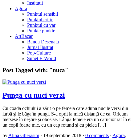
Institutii
Agora
Punktul sensibil
Punktul critic
Punktul cu var
Punkte punkte
ArtBazar
Banda Desenata
Jurnal Ilustrat
Pop-Culture
Sunet E-World
Post Tagged with:
"nuca"
Punga cu nuci verzi
Cu coada ochiului a zărit-o pe femeia care aduna nucile verzi din
iarbă și le băga în pungi. S-a oprit la mică distanță de ea. Oricum
mersese în neștire și obosise. Lângă femeie era un cărucior iar în el
un copil foarte mic, cu un cap rotund și cu pielea […]
by
Alina Gherasim
·
19 septembrie 2018
·
0 comments
·
Agora
,