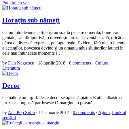
Punktul cu var
Horaţiu sub nămeţi
Că nu întotdeauna cărțile își au soarta pe care o merită, bune sau
geniale, sau dimpotrivă, o dovedește proza secventă bazată, oricât ar
părea de livrescă expresia, pe fapte reale. Evident, fără nici o intenție
a actanților, povestea devine și un omagiu adus slujitorilor latinei în
cele mai întunecate momente […]
by
Dan Negrescu
·
18 aprilie 2018
·
0 comments
·
Cultura
,
Literatura
Decor
Ce palid e amurgul. Peste decor se apleacă piatra. E atîta albastru-n
jur. Ceața îngustă pardosește O margine, o povară.
by
Ana Pop Sîrbu
·
17 ianuarie 2017
·
0 comments
·
Agora
,
Punktul
sensibil