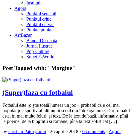
Institutii
Agora
Punktul sensibil
Punktul critic
Punktul cu var
Punkte punkte
ArtBazar
Banda Desenata
Jurnal Ilustrat
Pop-Culture
Sunet E-World
Post Tagged with:
"Margine"
(Super)faza cu fotbalul
Fotbalul este (o știe toată lumea) un joc – probabil că e cel mai
popular joc sportiv al ultimului secol din întreaga lume. Dar fotbalul
este, în mai multe feluri, și text. De la text de bază, informativ, pînă
la poeme, de la biografii și romane, pînă la text sofisticat […]
by
Cristian Pătrăşconiu
·
26 aprilie 2018
·
0 comments
·
Agora
,