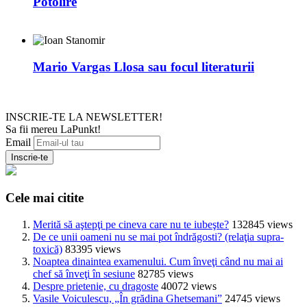
Potolire
Mario Vargas Llosa sau focul literaturii
INSCRIE-TE LA NEWSLETTER!
Sa fii mereu LaPunkt!
Email
Cele mai citite
Merită să aştepţi pe cineva care nu te iubeşte?
132845 views
De ce unii oameni nu se mai pot îndrăgosti? (relaţia supra-
toxică)
83395 views
Noaptea dinaintea examenului. Cum înveţi când nu mai ai
chef să înveţi în sesiune
82785 views
Despre prietenie, cu dragoste
40072 views
Vasile Voiculescu, „În grădina Ghetsemani”
24745 views