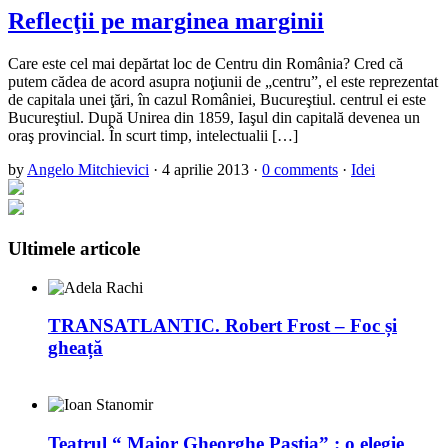
Reflecţii pe marginea marginii
Care este cel mai depărtat loc de Centru din România? Cred că
putem cădea de acord asupra noţiunii de „centru”, el este reprezentat
de capitala unei ţări, în cazul României, Bucureştiul. centrul ei este
Bucureştiul. După Unirea din 1859, Iaşul din capitală devenea un
oraş provincial. În scurt timp, intelectualii […]
by
Angelo Mitchievici
·
4 aprilie 2013
·
0 comments
·
Idei
Ultimele articole
TRANSATLANTIC. Robert Frost – Foc și
gheață
Teatrul “ Maior Gheorghe Pastia” : o elegie