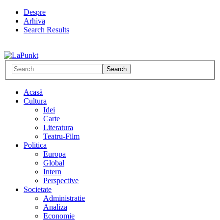
Despre
Arhiva
Search Results
Acasă
Cultura
Idei
Carte
Literatura
Teatru-Film
Politica
Europa
Global
Intern
Perspective
Societate
Administratie
Analiza
Economie