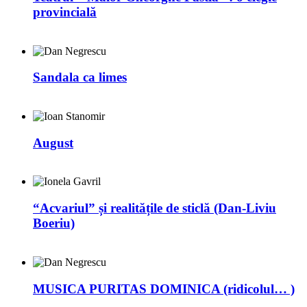
provincială
Sandala ca limes
August
“Acvariul” și realitățile de sticlă (Dan-Liviu
Boeriu)
MUSICA PURITAS DOMINICA (ridicolul… )