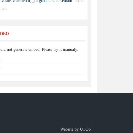
Vasile Voiculescu, „În grădina Ghetsemani”
24742
IEWS
IDEO
uld not generate embed. Please try it manualy.
Website by UTOS