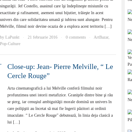
singurăţii. Jef Costello, asasinul care îşi îndeplineşte misiunile cu
exactitate şi rafinament, asemeni unui bijutier, trăieşte în acest
univers din care solidaritatea umană şi iubirea sunt alungate. Pentru
Melville, filmul noir devine ocazia de a explora acest teritoriu […]
by
LaPunkt
21 februarie 2016
0 comments
ArtBazar
,
·
·
·
Pop-Culture
Close-up: Jean- Pierre Melville, “ Le
Cercle Rouge”
Arta cinematografică a lui Melville conferă filmului noir
profunzimea unei istorii metafizice. Graniţele dintre bine şi rău
se şterg, iar cenuşiul ambiguităţii morale domină un univers în
care poliţiştii au încetat să mai fie îngerii păzitori ai ordinii
imaculate. “ Le Cercle Rouge” debutează, în linia deja clasică a
lui […]