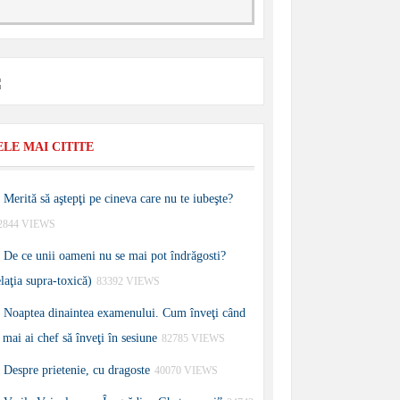
ELE MAI CITITE
Merită să aştepţi pe cineva care nu te iubeşte?
2844 VIEWS
De ce unii oameni nu se mai pot îndrăgosti?
elaţia supra-toxică)
83392 VIEWS
Noaptea dinaintea examenului. Cum înveţi când
 mai ai chef să înveţi în sesiune
82785 VIEWS
Despre prietenie, cu dragoste
40070 VIEWS