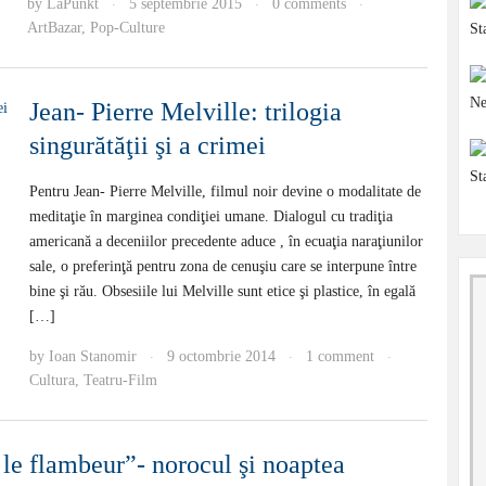
by
LaPunkt
5 septembrie 2015
0 comments
·
·
·
ArtBazar
,
Pop-Culture
Jean- Pierre Melville: trilogia
singurătăţii şi a crimei
Pentru Jean- Pierre Melville, filmul noir devine o modalitate de
meditaţie în marginea condiţiei umane. Dialogul cu tradiţia
americană a deceniilor precedente aduce , în ecuaţia naraţiunilor
sale, o preferinţă pentru zona de cenuşiu care se interpune între
bine şi rău. Obsesiile lui Melville sunt etice şi plastice, în egală
[…]
by
Ioan Stanomir
9 octombrie 2014
1 comment
·
·
·
Cultura
,
Teatru-Film
le flambeur”- norocul şi noaptea