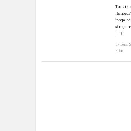
Turnat cu
flambeur”
începe să
şi rigoare
[…]
by
Ioan 
Film