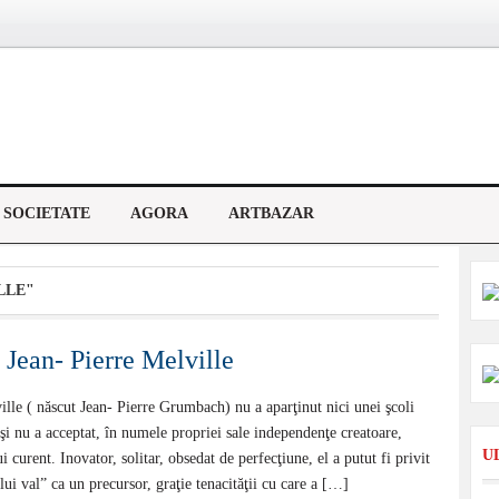
SOCIETATE
AGORA
ARTBAZAR
LLE"
 Jean- Pierre Melville
ille ( născut Jean- Pierre Grumbach) nu a aparţinut nici unei şcoli
şi nu a acceptat, în numele propriei sale independenţe creatoare,
U
i curent. Inovator, solitar, obsedat de perfecţiune, el a putut fi privit
lui val” ca un precursor, graţie tenacităţii cu care a […]