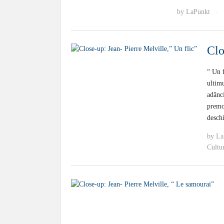
by
LaPunkt
·
Clo
“ Un f
ultimu
adânci
premon
deschi
by
La
Cultu