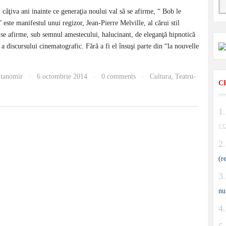
 câţiva ani inainte ce generaţia noului val să se afirme, “ Bob le
 este manifestul unui regizor, Jean-Pierre Melville, al cărui stil
 se afirme, sub semnul amestecului, halucinant, de eleganţă hipnotică
 a discursului cinematografic. Fără a fi el însuşi parte din “la nouvelle
Stanomir
6 octombrie 2014
0 comments
Cultura
,
Teatru-
·
·
·
C
13
(r
nu