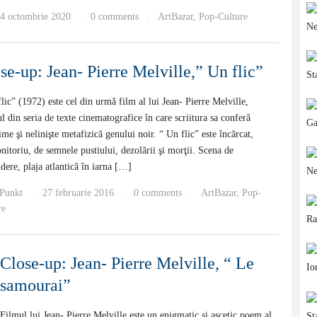
4 octombrie 2020
0 comments
ArtBazar
,
Pop-Culture
·
·
se-up: Jean- Pierre Melville,” Un flic”
lic” (1972) este cel din urmă film al lui Jean- Pierre Melville,
l din seria de texte cinematografice în care scriitura sa conferă
me şi nelinişte metafizică genului noir. “ Un flic” este încărcat,
itoriu, de semnele pustiului, dezolării şi morţii. Scena de
dere, plaja atlantică în iarna […]
Punkt
27 februarie 2016
0 comments
ArtBazar
,
Pop-
·
·
·
re
Close-up: Jean- Pierre Melville, “ Le
samourai”
Filmul lui Jean- Pierre Melville este un enigmatic şi ascetic poem al