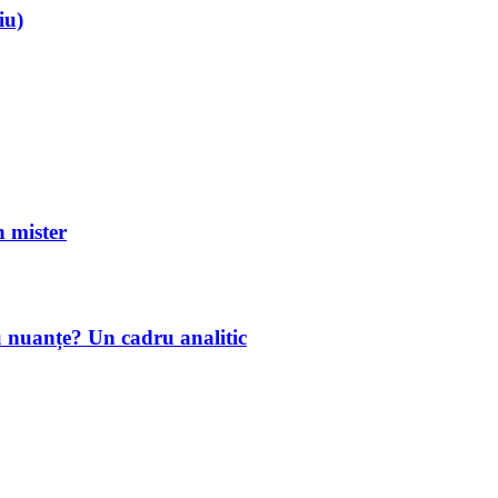
iu)
mister
u nuanțe? Un cadru analitic