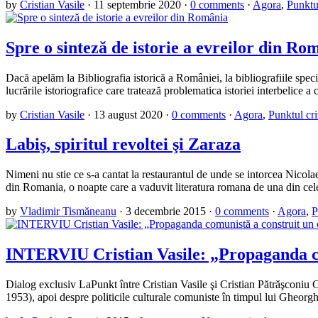
by
Cristian Vasile
·
11 septembrie 2020
·
0 comments
·
Agora
,
Punktul
Spre o sinteză de istorie a evreilor din Ro
Dacă apelăm la Bibliografia istorică a României, la bibliografiile speci
lucrările istoriografice care tratează problematica istoriei interbelice a c
by
Cristian Vasile
·
13 august 2020
·
0 comments
·
Agora
,
Punktul cri
Labiş, spiritul revoltei şi Zaraza
Nimeni nu stie ce s-a cantat la restaurantul de unde se intorcea Nicola
din Romania, o noapte care a vaduvit literatura romana de una din ce
by
Vladimir Tismăneanu
·
3 decembrie 2015
·
0 comments
·
Agora
,
P
INTERVIU Cristian Vasile: „Propaganda co
Dialog exclusiv LaPunkt între Cristian Vasile şi Cristian Pătrăşconiu Cr
1953), apoi despre politicile culturale comuniste în timpul lui Gheorgh