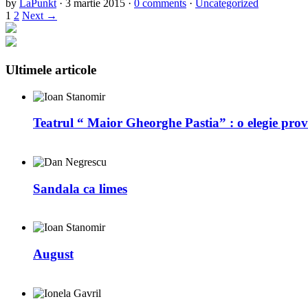
by
LaPunkt
·
3 martie 2015
·
0 comments
·
Uncategorized
1
2
Next →
Ultimele articole
Teatrul “ Maior Gheorghe Pastia” : o elegie prov
Sandala ca limes
August