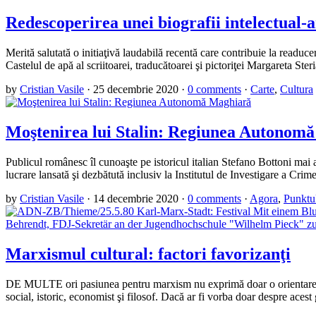
Redescoperirea unei biografii intelectual-
Merită salutată o initiaţivă laudabilă recentă care contribuie la readuc
Castelul de apă al scriitoarei, traducătoarei şi pictoriţei Margareta 
by
Cristian Vasile
·
25 decembrie 2020
·
0 comments
·
Carte
,
Cultura
Moştenirea lui Stalin: Regiunea Autonom
Publicul românesc îl cunoaşte pe istoricul italian Stefano Bottoni ma
lucrare lansată şi dezbătută inclusiv la Institutul de Investigare a 
by
Cristian Vasile
·
14 decembrie 2020
·
0 comments
·
Agora
,
Punktul
Marxismul cultural: factori favorizanţi
DE MULTE ori pasiunea pentru marxism nu exprimă doar o orientare spre 
social, istoric, economist şi filosof. Dacă ar fi vorba doar despre aces