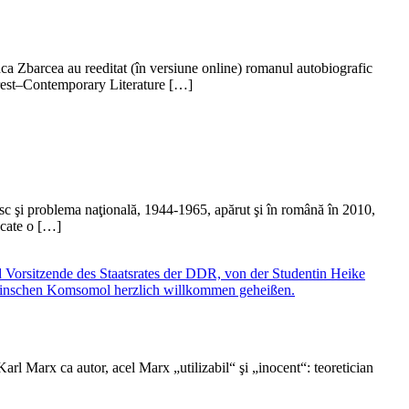
ianca Zbarcea au reeditat (în versiune online) romanul autobiografic
harest–Contemporary Literature […]
sc şi problema naţională, 1944-1965, apărut şi în română în 2010,
ăcate o […]
rl Marx ca autor, acel Marx „utilizabil“ şi „inocent“: teoretician