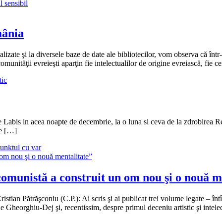
 sensibil
mânia
alizate şi la diversele baze de date ale bibliotecilor, vom observa că înt
omunităţii evreieşti aparţin fie intelectualilor de origine evreiască, fie ce
tic
e Labis in acea noapte de decembrie, la o luna si ceva de la zdrobirea Re
le […]
unktul cu var
munistă a construit un om nou şi o nouă m
istian Pătrăşconiu (C.P.): Ai scris şi ai publicat trei volume legate – în
e Gheorghiu-Dej şi, recentissim, despre primul deceniu artistic şi intele