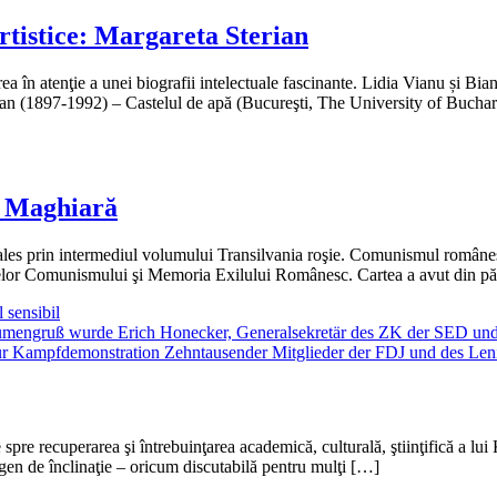
artistice: Margareta Sterian
erea în atenţie a unei biografii intelectuale fascinante. Lidia Vianu și B
Sterian (1897-1992) – Castelul de apă (Bucureşti, The University of Buc
ă Maghiară
i ales prin intermediul volumului Transilvania roşie. Comunismul române
Crimelor Comunismului şi Memoria Exilului Românesc. Cartea a avut din p
 sensibil
recuperarea şi întrebuinţarea academică, culturală, ştiinţifică a lui Ka
t gen de înclinaţie – oricum discutabilă pentru mulţi […]