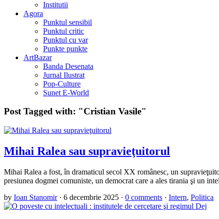
Institutii
Agora
Punktul sensibil
Punktul critic
Punktul cu var
Punkte punkte
ArtBazar
Banda Desenata
Jurnal Ilustrat
Pop-Culture
Sunet E-World
Post Tagged with:
"Cristian Vasile"
Mihai Ralea sau supravieţuitorul
Mihai Ralea a fost, în dramaticul secol XX românesc, un supravieţuitor
presiunea dogmei comuniste, un democrat care a ales tirania şi un intel
by
Ioan Stanomir
·
6 decembrie 2025
·
0 comments
·
Intern
,
Politica