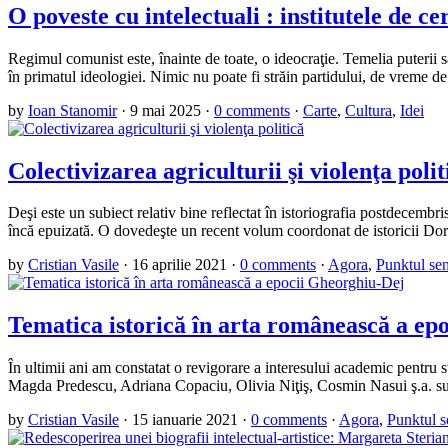
O poveste cu intelectuali : institutele de c
Regimul comunist este, înainte de toate, o ideocraţie. Temelia puterii sa
în primatul ideologiei. Nimic nu poate fi străin partidului, de vreme 
by
Ioan Stanomir
·
9 mai 2025
·
0 comments
·
Carte
,
Cultura
,
Idei
Colectivizarea agriculturii şi violenţa polit
Deşi este un subiect relativ bine reflectat în istoriografia postdecembri
încă epuizată. O dovedeşte un recent volum coordonat de istoricii Dori
by
Cristian Vasile
·
16 aprilie 2021
·
0 comments
·
Agora
,
Punktul sen
Tematica istorică în arta românească a ep
În ultimii ani am constatat o revigorare a interesului academic pentru s
Magda Predescu, Adriana Copaciu, Olivia Niţiş, Cosmin Nasui ş.a. sun
by
Cristian Vasile
·
15 ianuarie 2021
·
0 comments
·
Agora
,
Punktul s