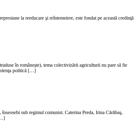
 represiune la reeducare şi reîntemeiere, este fondat pe această credinţă
traduse în româneşte), tema colectivizării agriculturii nu pare să fie
olenţa politică […]
că, înseosebi sub regimul comunist. Caterina Preda, Irina Cărăbaş,
[…]