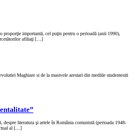
r-o proporţie importantă, cel puţin pentru o perioadă (anii 1990),
rcetătorilor afiliaţi […]
volutiei Maghiare si de la masivele arestari din mediile studentesiti
entalitate”
tîi, despre literatura şi artele în România comunistă (perioada 1948-
ctual al […]