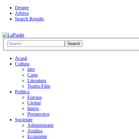
Despre
Arhiva
Search Results
Acasă
Cultura
Idei
Carte
Literatura
Teatru-Film
Politica
Europa
Global
Intern
Perspective
Societate
Administratie
Analiza
Economie