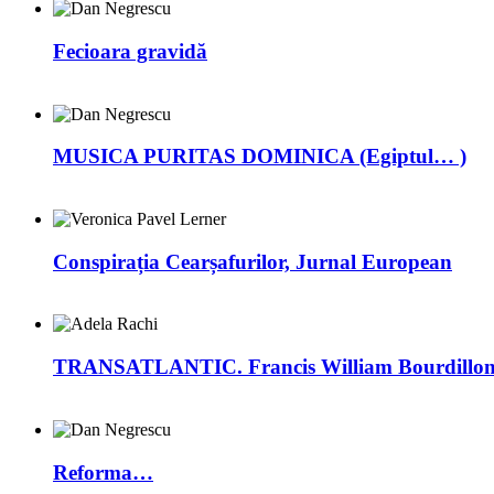
Fecioara gravidă
MUSICA PURITAS DOMINICA (Egiptul… )
Conspirația Cearșafurilor, Jurnal European
TRANSATLANTIC. Francis William Bourdillon –
Reforma…