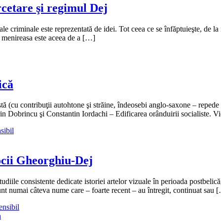
ercetare şi regimul Dej
le criminale este reprezentată de idei. Tot ceea ce se înfăptuieşte, de la
de menireasa este aceea de a […]
ică
stă (cu contribuţii autohtone şi străine, îndeosebi anglo-saxone – repede 
n Dobrincu şi Constantin Iordachi – Edificarea orânduirii socialiste. Vi
sibil
ocii Gheorghiu-Dej
tudiile consistente dedicate istoriei artelor vizuale în perioada postbeli
t numai câteva nume care – foarte recent – au întregit, continuat sau 
ensibil