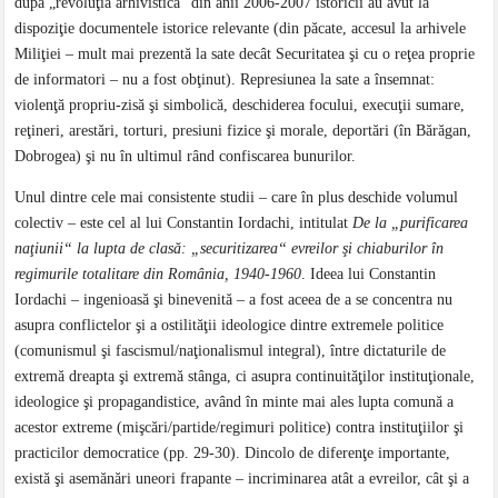
după „revoluţia arhivistică“ din anii 2006-2007 istoricii au avut la
dispoziţie documentele istorice relevante (din păcate, accesul la arhivele
Miliţiei – mult mai prezentă la sate decât Securitatea şi cu o reţea proprie
de informatori – nu a fost obţinut). Represiunea la sate a însemnat:
violenţă propriu-zisă şi simbolică, deschiderea focului, execuţii sumare,
reţineri, arestări, torturi, presiuni fizice şi morale, deportări (în Bărăgan,
Dobrogea) şi nu în ultimul rând confiscarea bunurilor.
Unul dintre cele mai consistente studii – care în plus deschide volumul
colectiv – este cel al lui Constantin Iordachi, intitulat
De la „purificarea
naţiunii“ la lupta de clasă: „securitizarea“ evreilor şi chiaburilor în
regimurile totalitare din România, 1940-1960
. Ideea lui Constantin
Iordachi – ingenioasă şi binevenită – a fost aceea de a se concentra nu
asupra conflictelor şi a ostilităţii ideologice dintre extremele politice
(comunismul şi fascismul/naţionalismul integral), între dictaturile de
extremă dreapta şi extremă stânga, ci asupra continuităţilor instituţionale,
ideologice şi propagandistice, având în minte mai ales lupta comună a
acestor extreme (mişcări/partide/regimuri politice) contra instituţiilor şi
practicilor democratice (pp. 29-30). Dincolo de diferenţe importante,
există şi asemănări uneori frapante – incriminarea atât a evreilor, cât şi a