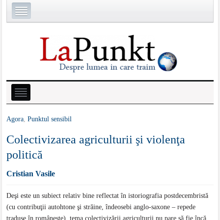
Agora
,
Punktul sensibil
Colectivizarea agriculturii şi violenţa
politică
Cristian Vasile
Deşi este un subiect relativ bine reflectat în istoriografia postdecembristă
(cu contribuţii autohtone şi străine, îndeosebi anglo-saxone – repede
traduse în româneşte), tema colectivizării agriculturii nu pare să fie încă