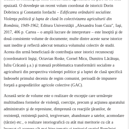
epuizată. O dovedeşte un recent volum coordonat de istoricii Dorin
Dobrincu şi Constantin Iordachi –
Edificarea orânduirii socialiste.
Violenţa politică şi lupta de clasă în colectivizarea agriculturii din
România, 1949-1962
, Editura Universităţii „Alexandru Ioan Cuza“, Iaşi,
2017, 406 p. Cartea – o amplă lucrare de interpretare – este însoţită şi de
două consistente volume de documente; multe dintre aceste surse istorice
sunt inedite şi reflectă adecvat tematica volumului colectiv de studii.
Acesta din urmă beneficiază de contribuţia unor istorici recunoscuţi
(coordonatorii înşişi, Octavian Roske, Cornel Micu, Dumitru Lăcătuşu,
Iuliu Crăcană ş.a.) şi tratează problematica transformării socialiste a
agriculturii din perspectiva violenţei politice şi a luptei de clasă specifică
îndeosebi primului deceniu de regim comunist, perioadă de impunere
forţată a gospodăriilor agricole colective (GAC).
Această serie de volume este o realizare de excepţie care urmăreşte
multitudinea formelor de violenţă, coerciţie, precum şi acţiunea aparatului
administrativ şi de represiune, dimpreună cu reacţiile ţăranilor, de
rezistenţă, rezistenţă pasivă, tergiversare, abandonare a satelor, acomodare
(târzie) etc., o realizare istoriografică cu atât mai meritorie cu cât a
încercat să acopere cât mai bine tematic şi teritorial spaţiul României,