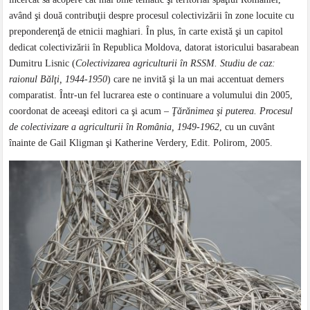
având şi două contribuţii despre procesul colectivizării în zone locuite cu
preponderenţă de etnicii maghiari. În plus, în carte există şi un capitol
dedicat colectivizării în Republica Moldova, datorat istoricului basarabean
Dumitru Lisnic (
Colectivizarea agriculturii în RSSM. Studiu de caz:
raionul Bălţi, 1944-1950
) care ne invită şi la un mai accentuat demers
comparatist. Într-un fel lucrarea este o continuare a volumului din 2005,
coordonat de aceeaşi editori ca şi acum –
Ţărănimea şi puterea. Procesul
de colectivizare a agriculturii în România, 1949-1962
, cu un cuvânt
înainte de Gail Kligman şi Katherine Verdery, Edit. Polirom, 2005.