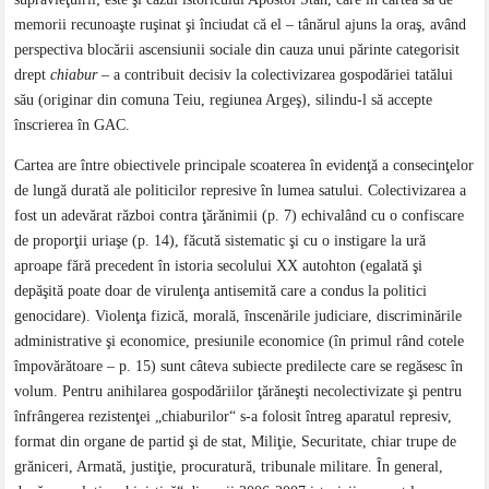
memorii recunoaşte ruşinat şi înciudat că el – tânărul ajuns la oraş, având
perspectiva blocării ascensiunii sociale din cauza unui părinte categorisit
drept
chiabur
– a contribuit decisiv la colectivizarea gospodăriei tatălui
său (originar din comuna Teiu, regiunea Argeş), silindu-l să accepte
înscrierea în GAC.
Cartea are între obiectivele principale scoaterea în evidenţă a consecinţelor
de lungă durată ale politicilor represive în lumea satului. Colectivizarea a
fost un adevărat război contra ţărănimii (p. 7) echivalând cu o confiscare
de proporţii uriaşe (p. 14), făcută sistematic şi cu o instigare la ură
aproape fără precedent în istoria secolului XX autohton (egalată şi
depăşită poate doar de virulenţa antisemită care a condus la politici
genocidare). Violenţa fizică, morală, înscenările judiciare, discriminările
administrative şi economice, presiunile economice (în primul rând cotele
împovărătoare – p. 15) sunt câteva subiecte predilecte care se regăsesc în
volum. Pentru anihilarea gospodăriilor ţărăneşti necolectivizate şi pentru
înfrângerea rezistenţei „chiaburilor“ s-a folosit întreg aparatul represiv,
format din organe de partid şi de stat, Miliţie, Securitate, chiar trupe de
grăniceri, Armată, justiţie, procuratură, tribunale militare. În general,