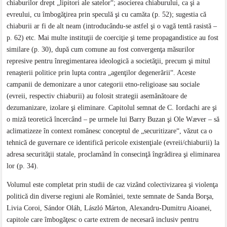
chiaburilor drept „lipitori ale satelor“; asocierea chiaburului, ca şi a
evreului, cu îmbogăţirea prin speculă şi cu camăta (p. 52); sugestia că
chiaburii ar fi de alt neam (introducându-se astfel şi o vagă tentă rasistă –
p. 62) etc. Mai multe instituţii de coerciţie şi teme propagandistice au fost
similare (p. 30), după cum comune au fost convergenţa măsurilor
represive pentru înregimentarea ideologică a societăţii, precum şi mitul
renaşterii politice prin lupta contra „agenţilor degenerării“. Aceste
campanii de demonizare a unor categorii etno-religioase sau sociale
(evreii, respectiv chiaburii) au folosit strategii asemănătoare de
dezumanizare, izolare şi eliminare. Capitolul semnat de C. Iordachi are şi
o miză teoretică încercând – pe urmele lui Barry Buzan şi Ole Wæver – să
aclimatizeze în context românesc conceptul de „securitizare“, văzut ca o
tehnică de guvernare ce identifică pericole existenţiale (evreii/chiaburii) la
adresa securităţii statale, proclamând în consecinţă îngrădirea şi eliminarea
lor (p. 34).
Volumul este completat prin studii de caz vizând colectivizarea şi violenţa
politică din diverse regiuni ale României, texte semnate de Sanda Borşa,
Livia Coroi, Sándor Oláh, László Márton, Alexandru-Dumitru Aioanei,
capitole care îmbogăţesc o carte extrem de necesară inclusiv pentru