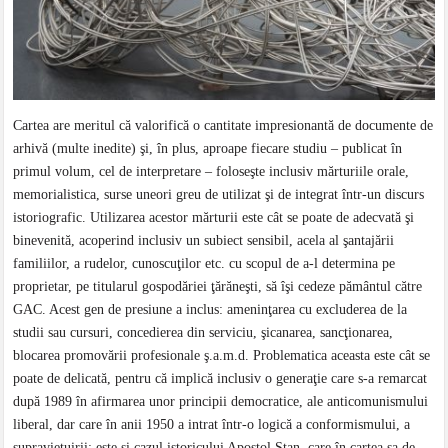
Cartea are meritul că valorifică o cantitate impresionantă de documente de
arhivă (multe inedite) şi, în plus, aproape fiecare studiu – publicat în
primul volum, cel de interpretare – foloseşte inclusiv mărturiile orale,
memorialistica, surse uneori greu de utilizat şi de integrat într-un discurs
istoriografic. Utilizarea acestor mărturii este cât se poate de adecvată şi
binevenită, acoperind inclusiv un subiect sensibil, acela al şantajării
familiilor, a rudelor, cunoscuţilor etc. cu scopul de a-l determina pe
proprietar, pe titularul gospodăriei ţărăneşti, să îşi cedeze pământul către
GAC. Acest gen de presiune a inclus: ameninţarea cu excluderea de la
studii sau cursuri, concedierea din serviciu, şicanarea, sancţionarea,
blocarea promovării profesionale ş.a.m.d. Problematica aceasta este cât se
poate de delicată, pentru că implică inclusiv o generaţie care s-a remarcat
după 1989 în afirmarea unor principii democratice, ale anticomunismului
liberal, dar care în anii 1950 a intrat într-o logică a conformismului, a
supravieţuirii; este şi cazul istoricului Apostol Stan, care în cartea sa de