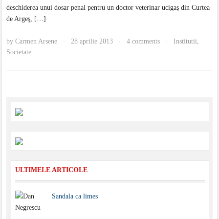
deschiderea unui dosar penal pentru un doctor veterinar ucigaş din Curtea
de Argeş, […]
by
Carmen Arsene
28 aprilie 2013
4 comments
Institutii
,
·
·
·
Societate
ULTIMELE ARTICOLE
Sandala ca limes