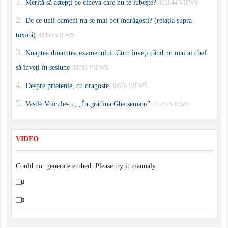
Merită să aştepţi pe cineva care nu te iubeşte?
132844 VIEWS
De ce unii oameni nu se mai pot îndrăgosti? (relaţia supra-
toxică)
83393 VIEWS
Noaptea dinaintea examenului. Cum înveţi când nu mai ai chef
să înveţi în sesiune
82785 VIEWS
Despre prietenie, cu dragoste
40070 VIEWS
Vasile Voiculescu, „În grădina Ghetsemani”
24743 VIEWS
VIDEO
Could not generate embed. Please try it manualy.